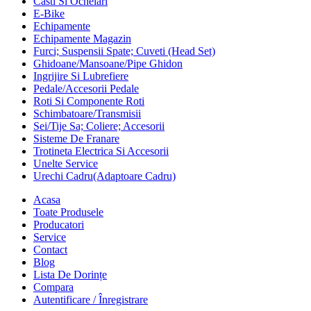
Casti Si Ochelari
E-Bike
Echipamente
Echipamente Magazin
Furci; Suspensii Spate; Cuveti (Head Set)
Ghidoane/Mansoane/Pipe Ghidon
Ingrijire Si Lubrefiere
Pedale/Accesorii Pedale
Roti Si Componente Roti
Schimbatoare/Transmisii
Sei/Tije Sa; Coliere; Accesorii
Sisteme De Franare
Trotineta Electrica Si Accesorii
Unelte Service
Urechi Cadru(Adaptoare Cadru)
Acasa
Toate Produsele
Producatori
Service
Contact
Blog
Lista De Dorințe
Compara
Autentificare / Înregistrare