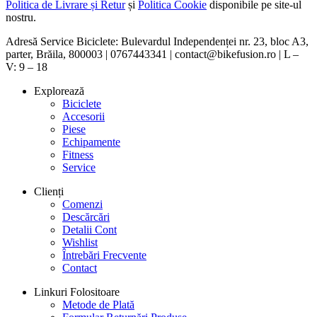
Politica de Livrare și Retur
și
Politica Cookie
disponibile pe site-ul
nostru.
Adresă Service Biciclete: Bulevardul Independenței nr. 23, bloc A3,
parter, Brăila, 800003 | 0767443341 | contact@bikefusion.ro | L –
V: 9 – 18
Explorează
Biciclete
Accesorii
Piese
Echipamente
Fitness
Service
Clienți
Comenzi
Descărcări
Detalii Cont
Wishlist
Întrebări Frecvente
Contact
Linkuri Folositoare
Metode de Plată