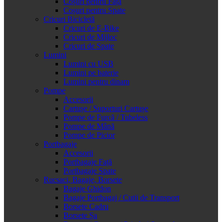
Coșuri pentru Față
Coșuri pentru Spate
Cricuri Bicicletă
Cricuri de E-Bike
Cricuri de Mijloc
Cricuri de Spate
Lumini
Lumini cu USB
Lumini pe baterie
Lumini pentru dinam
Pompe
Accesorii
Cartușe / Suporturi Cartușe
Pompe de Furcă / Tubeless
Pompe de Mână
Pompe de Picior
Portbagaje
Accesorii
Portbagaje Față
Portbagaje Spate
Rucsaci, Bagaje, Borsete
Bagaje Ghidon
Bagaje Portbagaj / Cutii de Transport
Borsete Cadru
Borsete Șa