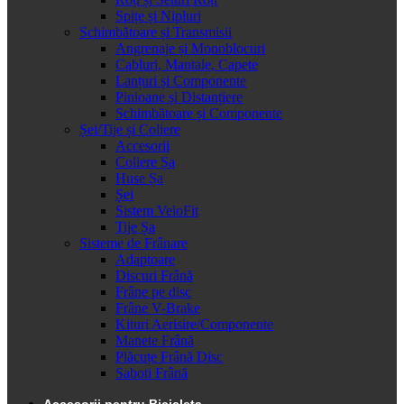
Spițe și Nipluri
Schimbătoare și Transmisii
Angrenaje și Monoblocuri
Cabluri, Mantale, Capete
Lanțuri și Componente
Pinioane și Distanțiere
Schimbătoare și Componente
Șei/Tije și Coliere
Accesorii
Coliere Șa
Huse Șa
Șei
Sistem VeloFit
Tije Șa
Sisteme de Frânare
Adaptoare
Discuri Frână
Frâne pe disc
Frâne V-Brake
Kituri Aerisire/Componente
Manete Frână
Plăcuțe Frână Disc
Saboti Frână
Accesorii pentru Bicicleta