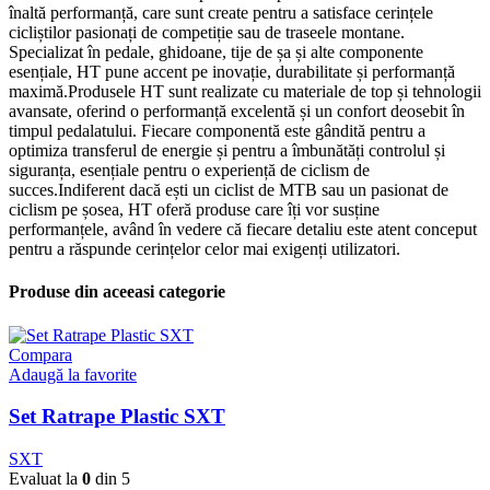
înaltă performanță, care sunt create pentru a satisface cerințele
cicliștilor pasionați de competiție sau de traseele montane.
Specializat în pedale, ghidoane, tije de șa și alte componente
esențiale, HT pune accent pe inovație, durabilitate și performanță
maximă.Produsele HT sunt realizate cu materiale de top și tehnologii
avansate, oferind o performanță excelentă și un confort deosebit în
timpul pedalatului. Fiecare componentă este gândită pentru a
optimiza transferul de energie și pentru a îmbunătăți controlul și
siguranța, esențiale pentru o experiență de ciclism de
succes.Indiferent dacă ești un ciclist de MTB sau un pasionat de
ciclism pe șosea, HT oferă produse care îți vor susține
performanțele, având în vedere că fiecare detaliu este atent conceput
pentru a răspunde cerințelor celor mai exigenți utilizatori.
Produse din aceeasi categorie
Compara
Adaugă la favorite
Set Ratrape Plastic SXT
SXT
Evaluat la
0
din 5