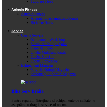
Tubulare-Head
Articole Fitness
Articole Fitness
Aparate fitness multifunctionale
Biciclete fitness
Service
Unelte Service
Echipament Workshop
Șuruburi / Piulițe / Șaibe
Truse de Scule
Unelte Multifuncționale
Unelte Speciale
Unelte Universale
Echipament Magazin
Servicii / Soluții Magazin
Standuri și Suporturi Magazin
Bike Serv Brăila
Pentru reparații, întreținere și echipamente de calitate, te
așteptăm cu drag la service-ul nostru.