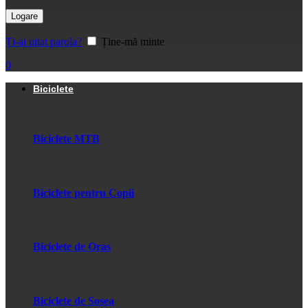
Logare
Ți-ai uitat parola?
Ține-mă minte
0
Biciclete
Biciclete MTB
Biciclete pentru Copii
Biciclete de Oras
Biciclete de Sosea