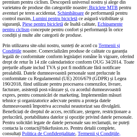
premium pentru ciclism. Descoperă universul nostru și alege din
varietatea de produse din categoriile noastre:
Biciclete MTB
pentru
aventuri pe teren accidentat,
Schimbătoare
de performanță pentru
control maxim,
Lumini pentru bicicletă
ce asigură vizibilitate și
siguranță,
Piese pentru bicicletă
de înaltă calitate,
Echipamente
pentru ciclism
concepute pentru confort și performanță în orice
condiții și multe alte categorii de produse.
Prin utilizarea site-ului nostru, sunteți de acord cu
Termenii și
Condițiile
noastre. Comercializăm produse de calitate cu garanția
legală de conformitate conform legislației române în vigoare, oferind
drept de retur în 14 zile calendaristice conform OUG 34/2014. Toate
prețurile afișate includ TVA și pot fi modificate fără notificare
prealabilă. Datele dumneavoastră personale sunt prelucrate în
conformitate cu Regulamentul (UE) 2016/679 (GDPR) și Legea
190/2018, fiind utilizate pentru procesarea comenzilor, livrare,
facturare, asistență post-vânzare și, cu acordul dumneavoastră
expres, pentru comunicări de marketing. Implementăm măsuri
tehnice și organizatorice adecvate pentru a proteja datele
dumneavoastră împotriva accesului neautorizat sau divulgării.
Beneficiați de dreptul de acces, rectificare, ștergere, restricționare a
prelucrării, portabilitatea datelor și opoziție privind datele personale.
Pentru solicitări legate de datele personale sau reclamații, ne puteți
contacta la contact@bikefusion.ro. Pentru detalii complete,
consultați
Politica de Confidențialitate
,
Termenii și Condițiile,