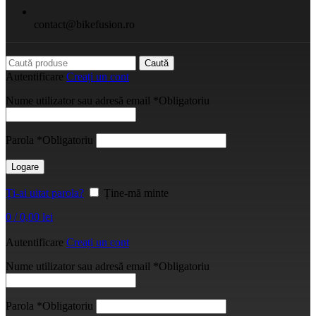
contact@bikefusion.ro
Caută
Autentificare
Creați un cont
Nume utilizator sau adresă email
*
Obligatoriu
Parola
*
Obligatoriu
Logare
Ți-ai uitat parola?
Ține-mă minte
0
/
0,00
lei
Autentificare
Creați un cont
Nume utilizator sau adresă email
*
Obligatoriu
Parola
*
Obligatoriu