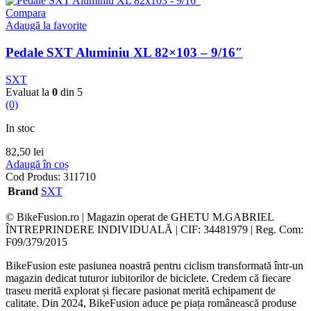
Compara
Adaugă la favorite
Pedale SXT Aluminiu XL 82×103 – 9/16″
SXT
Evaluat la
0
din 5
(0)
In stoc
82,50
lei
Adaugă în coș
Cod Produs:
311710
Brand
SXT
© BikeFusion.ro | Magazin operat de GHETU M.GABRIEL
ÎNTREPRINDERE INDIVIDUALĂ | CIF: 34481979 | Reg. Com:
F09/379/2015
BikeFusion este pasiunea noastră pentru ciclism transformată într-un
magazin dedicat tuturor iubitorilor de biciclete. Credem că fiecare
traseu merită explorat și fiecare pasionat merită echipament de
calitate. Din 2024, BikeFusion aduce pe piața românească produse