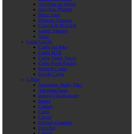
Anvelope pe Sârmă
Anvelope Pliabile
Benzi Jantă
Protecții Antipana
Cameră de Bicicletă
Soluții Tubeless
Valve
Cadre/Urechi
Cadru Fat Bike
Cadru MTB
Cadru Single Speed
Cadru Road Racing
Protecții Cadru
Urechi Cadru
E-Bike
Angrenaje, Brațe, Plăci
Anvelope/Jante
Baterii și încărcătoare
Butuci
Cabluri
Cadre
Cricuri
Display și manete
Furci/Șei
Lanțuri