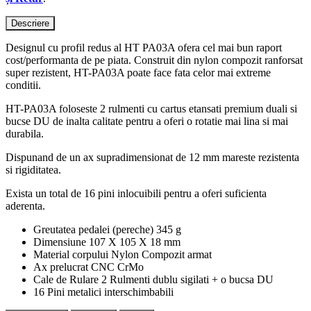
Descriere
Designul cu profil redus al HT PA03A ofera cel mai bun raport
cost/performanta de pe piata. Construit din nylon compozit ranforsat
super rezistent, HT-PA03A poate face fata celor mai extreme
conditii.
HT-PA03A foloseste 2 rulmenti cu cartus etansati premium duali si
bucse DU de inalta calitate pentru a oferi o rotatie mai lina si mai
durabila.
Dispunand de un ax supradimensionat de 12 mm mareste rezistenta
si rigiditatea.
Exista un total de 16 pini inlocuibili pentru a oferi suficienta
aderenta.
Greutatea pedalei (pereche) 345 g
Dimensiune 107 X 105 X 18 mm
Material corpului Nylon Compozit armat
Ax prelucrat CNC CrMo
Cale de Rulare 2 Rulmenti dublu sigilati + o bucsa DU
16 Pini metalici interschimbabili