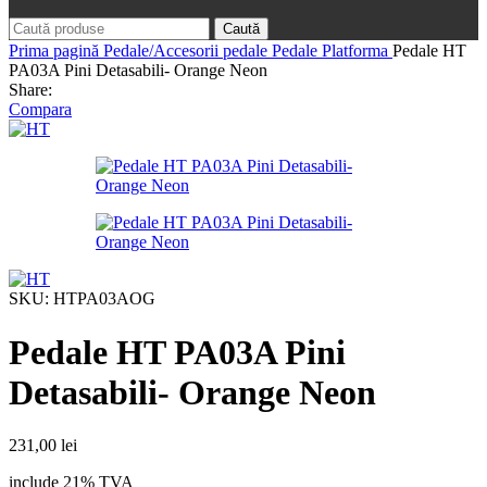
Caută
Prima pagină
Pedale/Accesorii pedale
Pedale Platforma
Pedale HT
PA03A Pini Detasabili- Orange Neon
Share:
Compara
SKU:
HTPA03AOG
Pedale HT PA03A Pini
Detasabili- Orange Neon
231,00
lei
include 21% TVA