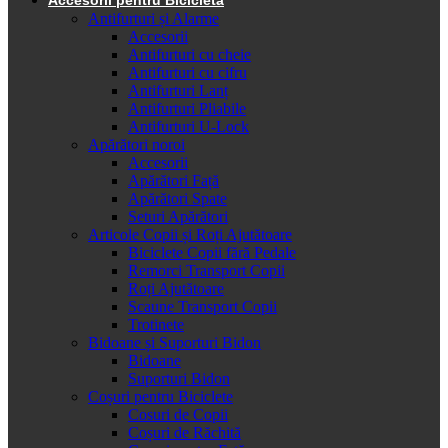
Antifurturi și Alarme
Accesorii
Antifurturi cu cheie
Antifurturi cu cifru
Antifurturi Lanț
Antifurturi Pliabile
Antifurturi U-Lock
Apărători noroi
Accesorii
Apărători Față
Apărători Spate
Seturi Apărători
Articole Copii și Roți Ajutătoare
Biciclete Copii fără Pedale
Remorci Transport Copii
Roți Ajutătoare
Scaune Transport Copii
Trotinete
Bidoane și Suporturi Bidon
Bidoane
Suporturi Bidon
Coșuri pentru Biciclete
Cosuri de Copii
Coșuri de Răchită