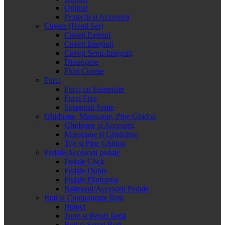
Oglinzi
Protectii si Accesorii
Cuvete (Head Set)
Cuveți Externi
Cuveți Integrați
Cuveți Semi-Integrați
Distanțiere
Flori Cuvete
Furci
Furci cu Suspensie
Furci Fixe
Suspensii Spate
Ghidoane, Mansoane, Pipe Ghidon
Ghidoane și Accesorii
Mansoane și Ghidoline
Tije și Pipe Ghidon
Pedale/Accesorii pedale
Pedale Click
Pedale Duble
Pedale Platforma
Rulmenti/Accesorii Pedale
Roți și Componente Roți
Butuci
Jante și Benzi Jantă
Roți și Seturi Roți