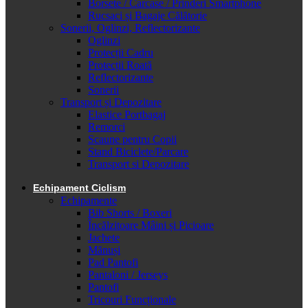
Borsete / Carcase / Prinderi Smartphone
Rucsaci și Bagaje Călătorie
Sonerii, Oglinzi, Reflectorizante
Oglinzi
Protecții Cadru
Protecții Roată
Reflectorizante
Sonerii
Transport și Depozitare
Elastice Portbagaj
Remorci
Scaune pentru Copii
Stand Biciclete/Parcare
Transport si Depozitare
Echipament Ciclism
Echipamente
Bib Shorts / Boxeri
Încălzitoare Mâini și Picioare
Jachete
Mănuși
Pad Pantofi
Pantaloni / Jerseys
Pantofi
Tricouri Funcționale