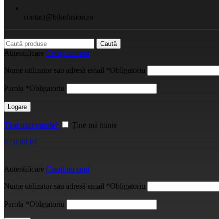
contact@bikefusion.ro
Caută
Autentificare
Creați un cont
Nume utilizator sau adresă email
*
Obligatoriu
Parola
*
Obligatoriu
Logare
Ți-ai uitat parola?
Ține-mă minte
0
/
0,00
lei
Autentificare
Creați un cont
Nume utilizator sau adresă email
*
Obligatoriu
Parola
*
Obligatoriu