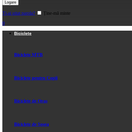
Logare
Ți-ai uitat parola?
Ține-mă minte
0
Biciclete
Biciclete MTB
Biciclete pentru Copii
Biciclete de Oras
Biciclete de Sosea