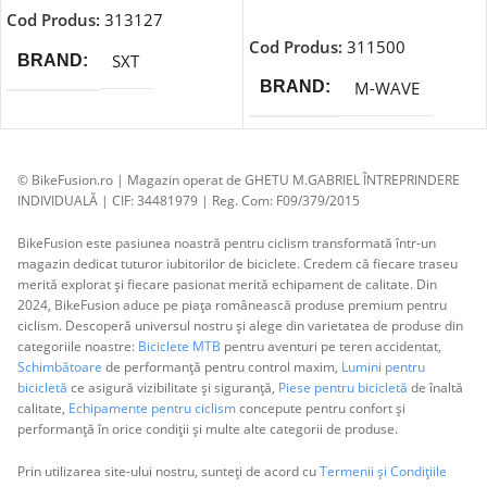
Adaugă În Coș
Cod Produs:
313127
Cod Produs:
311500
SXT
BRAND
M-WAVE
BRAND
© BikeFusion.ro | Magazin operat de GHETU M.GABRIEL ÎNTREPRINDERE
INDIVIDUALĂ | CIF: 34481979 | Reg. Com: F09/379/2015
BikeFusion este pasiunea noastră pentru ciclism transformată într-un
magazin dedicat tuturor iubitorilor de biciclete. Credem că fiecare traseu
merită explorat și fiecare pasionat merită echipament de calitate. Din
2024, BikeFusion aduce pe piața românească produse premium pentru
ciclism. Descoperă universul nostru și alege din varietatea de produse din
categoriile noastre:
Biciclete MTB
pentru aventuri pe teren accidentat,
Schimbătoare
de performanță pentru control maxim,
Lumini pentru
bicicletă
ce asigură vizibilitate și siguranță,
Piese pentru bicicletă
de înaltă
calitate,
Echipamente pentru ciclism
concepute pentru confort și
performanță în orice condiții și multe alte categorii de produse.
Prin utilizarea site-ului nostru, sunteți de acord cu
Termenii și Condițiile