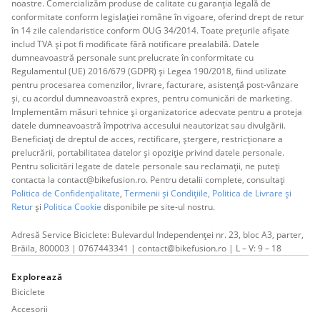
noastre. Comercializăm produse de calitate cu garanția legală de
conformitate conform legislației române în vigoare, oferind drept de retur
în 14 zile calendaristice conform OUG 34/2014. Toate prețurile afișate
includ TVA și pot fi modificate fără notificare prealabilă. Datele
dumneavoastră personale sunt prelucrate în conformitate cu
Regulamentul (UE) 2016/679 (GDPR) și Legea 190/2018, fiind utilizate
pentru procesarea comenzilor, livrare, facturare, asistență post-vânzare
și, cu acordul dumneavoastră expres, pentru comunicări de marketing.
Implementăm măsuri tehnice și organizatorice adecvate pentru a proteja
datele dumneavoastră împotriva accesului neautorizat sau divulgării.
Beneficiați de dreptul de acces, rectificare, ștergere, restricționare a
prelucrării, portabilitatea datelor și opoziție privind datele personale.
Pentru solicitări legate de datele personale sau reclamații, ne puteți
contacta la contact@bikefusion.ro. Pentru detalii complete, consultați
Politica de Confidențialitate
,
Termenii și Condițiile,
Politica de Livrare și
Retur
și
Politica Cookie
disponibile pe site-ul nostru.
Adresă Service Biciclete: Bulevardul Independenței nr. 23, bloc A3, parter,
Brăila, 800003 | 0767443341 | contact@bikefusion.ro | L – V: 9 – 18
Explorează
Biciclete
Accesorii