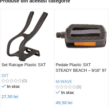
Produse din aceeasi categorie
Set Ratrape Plastic SXT
Pedale Plastic SXT
STEADY BEACH – 9/16″ 97
SXT
x 89 mm
(0)
M-WAVE
In stoc
(0)
In stoc
27,50
lei
49,50
lei
Adaugă În Coș