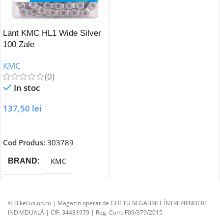
Lant KMC HL1 Wide Silver
100 Zale
KMC
(0)
In stoc
137,50
lei
Adaugă În Coș
Cod Produs:
303789
KMC
BRAND
© BikeFusion.ro | Magazin operat de GHETU M.GABRIEL ÎNTREPRINDERE
INDIVIDUALĂ | CIF: 34481979 | Reg. Com: F09/379/2015