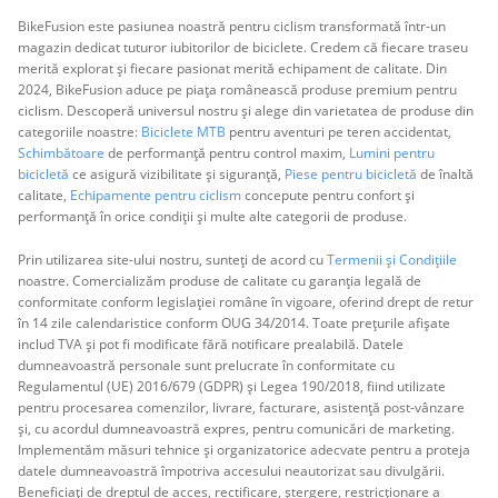
BikeFusion este pasiunea noastră pentru ciclism transformată într-un
magazin dedicat tuturor iubitorilor de biciclete. Credem că fiecare traseu
merită explorat și fiecare pasionat merită echipament de calitate. Din
2024, BikeFusion aduce pe piața românească produse premium pentru
ciclism. Descoperă universul nostru și alege din varietatea de produse din
categoriile noastre:
Biciclete MTB
pentru aventuri pe teren accidentat,
Schimbătoare
de performanță pentru control maxim,
Lumini pentru
bicicletă
ce asigură vizibilitate și siguranță,
Piese pentru bicicletă
de înaltă
calitate,
Echipamente pentru ciclism
concepute pentru confort și
performanță în orice condiții și multe alte categorii de produse.
Prin utilizarea site-ului nostru, sunteți de acord cu
Termenii și Condițiile
noastre. Comercializăm produse de calitate cu garanția legală de
conformitate conform legislației române în vigoare, oferind drept de retur
în 14 zile calendaristice conform OUG 34/2014. Toate prețurile afișate
includ TVA și pot fi modificate fără notificare prealabilă. Datele
dumneavoastră personale sunt prelucrate în conformitate cu
Regulamentul (UE) 2016/679 (GDPR) și Legea 190/2018, fiind utilizate
pentru procesarea comenzilor, livrare, facturare, asistență post-vânzare
și, cu acordul dumneavoastră expres, pentru comunicări de marketing.
Implementăm măsuri tehnice și organizatorice adecvate pentru a proteja
datele dumneavoastră împotriva accesului neautorizat sau divulgării.
Beneficiați de dreptul de acces, rectificare, ștergere, restricționare a