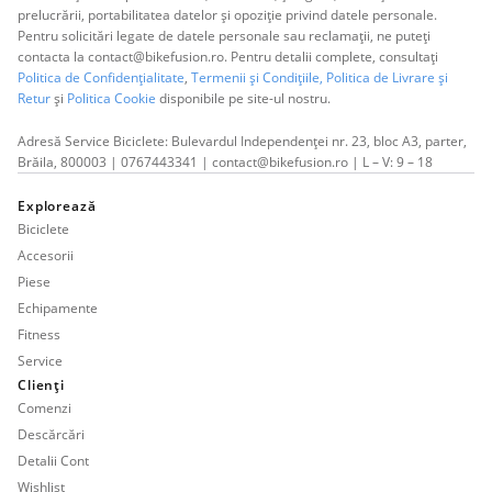
prelucrării, portabilitatea datelor și opoziție privind datele personale.
Pentru solicitări legate de datele personale sau reclamații, ne puteți
contacta la contact@bikefusion.ro. Pentru detalii complete, consultați
Politica de Confidențialitate
,
Termenii și Condițiile,
Politica de Livrare și
Retur
și
Politica Cookie
disponibile pe site-ul nostru.
Adresă Service Biciclete: Bulevardul Independenței nr. 23, bloc A3, parter,
Brăila, 800003 | 0767443341 | contact@bikefusion.ro | L – V: 9 – 18
Explorează
Biciclete
Accesorii
Piese
Echipamente
Fitness
Service
Clienți
Comenzi
Descărcări
Detalii Cont
Wishlist