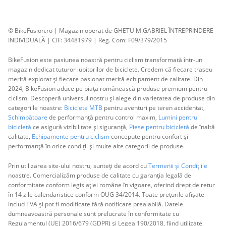
© BikeFusion.ro | Magazin operat de GHETU M.GABRIEL ÎNTREPRINDERE
INDIVIDUALĂ | CIF: 34481979 | Reg. Com: F09/379/2015
BikeFusion este pasiunea noastră pentru ciclism transformată într-un
magazin dedicat tuturor iubitorilor de biciclete. Credem că fiecare traseu
merită explorat și fiecare pasionat merită echipament de calitate. Din
2024, BikeFusion aduce pe piața românească produse premium pentru
ciclism. Descoperă universul nostru și alege din varietatea de produse din
categoriile noastre:
Biciclete MTB
pentru aventuri pe teren accidentat,
Schimbătoare
de performanță pentru control maxim,
Lumini pentru
bicicletă
ce asigură vizibilitate și siguranță,
Piese pentru bicicletă
de înaltă
calitate,
Echipamente pentru ciclism
concepute pentru confort și
performanță în orice condiții și multe alte categorii de produse.
Prin utilizarea site-ului nostru, sunteți de acord cu
Termenii și Condițiile
noastre. Comercializăm produse de calitate cu garanția legală de
conformitate conform legislației române în vigoare, oferind drept de retur
în 14 zile calendaristice conform OUG 34/2014. Toate prețurile afișate
includ TVA și pot fi modificate fără notificare prealabilă. Datele
dumneavoastră personale sunt prelucrate în conformitate cu
Regulamentul (UE) 2016/679 (GDPR) și Legea 190/2018, fiind utilizate