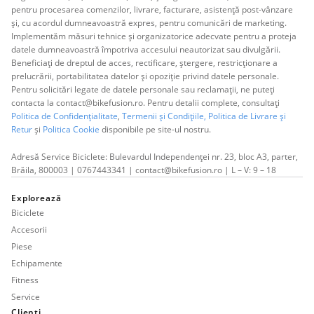
pentru procesarea comenzilor, livrare, facturare, asistență post-vânzare
și, cu acordul dumneavoastră expres, pentru comunicări de marketing.
Implementăm măsuri tehnice și organizatorice adecvate pentru a proteja
datele dumneavoastră împotriva accesului neautorizat sau divulgării.
Beneficiați de dreptul de acces, rectificare, ștergere, restricționare a
prelucrării, portabilitatea datelor și opoziție privind datele personale.
Pentru solicitări legate de datele personale sau reclamații, ne puteți
contacta la contact@bikefusion.ro. Pentru detalii complete, consultați
Politica de Confidențialitate
,
Termenii și Condițiile,
Politica de Livrare și
Retur
și
Politica Cookie
disponibile pe site-ul nostru.
Adresă Service Biciclete: Bulevardul Independenței nr. 23, bloc A3, parter,
Brăila, 800003 | 0767443341 | contact@bikefusion.ro | L – V: 9 – 18
Explorează
Biciclete
Accesorii
Piese
Echipamente
Fitness
Service
Clienți