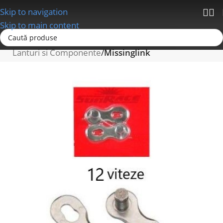
Skip to navigation
Skip to main content
Prima pagină
Schimbatoare/Transmisii
Lanturi si Componente
Missinglink