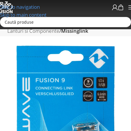
Skip to navigation
Skip to main content
Prima pagină
Schimbatoare/Transmisii
Lanturi si Componente
Missinglink