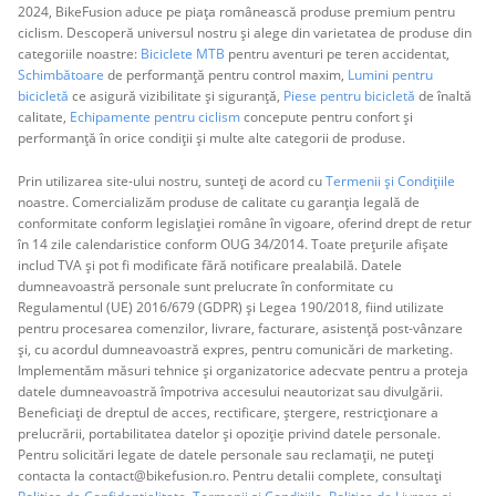
2024, BikeFusion aduce pe piața românească produse premium pentru
ciclism. Descoperă universul nostru și alege din varietatea de produse din
categoriile noastre:
Biciclete MTB
pentru aventuri pe teren accidentat,
Schimbătoare
de performanță pentru control maxim,
Lumini pentru
bicicletă
ce asigură vizibilitate și siguranță,
Piese pentru bicicletă
de înaltă
calitate,
Echipamente pentru ciclism
concepute pentru confort și
performanță în orice condiții și multe alte categorii de produse.
Prin utilizarea site-ului nostru, sunteți de acord cu
Termenii și Condițiile
noastre. Comercializăm produse de calitate cu garanția legală de
conformitate conform legislației române în vigoare, oferind drept de retur
în 14 zile calendaristice conform OUG 34/2014. Toate prețurile afișate
includ TVA și pot fi modificate fără notificare prealabilă. Datele
dumneavoastră personale sunt prelucrate în conformitate cu
Regulamentul (UE) 2016/679 (GDPR) și Legea 190/2018, fiind utilizate
pentru procesarea comenzilor, livrare, facturare, asistență post-vânzare
și, cu acordul dumneavoastră expres, pentru comunicări de marketing.
Implementăm măsuri tehnice și organizatorice adecvate pentru a proteja
datele dumneavoastră împotriva accesului neautorizat sau divulgării.
Beneficiați de dreptul de acces, rectificare, ștergere, restricționare a
prelucrării, portabilitatea datelor și opoziție privind datele personale.
Pentru solicitări legate de datele personale sau reclamații, ne puteți
contacta la contact@bikefusion.ro. Pentru detalii complete, consultați