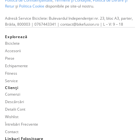
Politica de Confidențialitate
,
Termenii și Condițiile,
Politica de Livrare și
Retur
și
Politica Cookie
disponibile pe site-ul nostru.
Adresă Service Biciclete: Bulevardul Independenței nr. 23, bloc A3, parter,
Brăila, 800003 | 0767443341 | contact@bikefusion.ro | L – V: 9 – 18
Explorează
Biciclete
Accesorii
Piese
Echipamente
Fitness
Service
Clienți
Comenzi
Descărcări
Detalii Cont
Wishlist
Întrebări Frecvente
Contact
Linkuri Folositoare