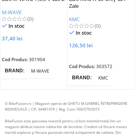
Zale
M-WAVE
(0)
KMC
In stoc
(0)
In stoc
37,40
lei
126,50
lei
Adaugă În Coș
Adaugă În Coș
Cod Produs:
301904
Cod Produs:
303572
M-WAVE
BRAND
KMC
BRAND
© BikeFusion.ro | Magazin operat de GHETU M.GABRIEL ÎNTREPRINDERE
INDIVIDUALĂ | CIF: 34481979 | Reg. Com: F09/379/2015
BikeFusion este pasiunea noastră pentru ciclism transformată într-un
magazin dedicat tuturor iubitorilor de biciclete. Credem că fiecare traseu
merită explorat și fiecare pasionat merită echipament de calitate. Din