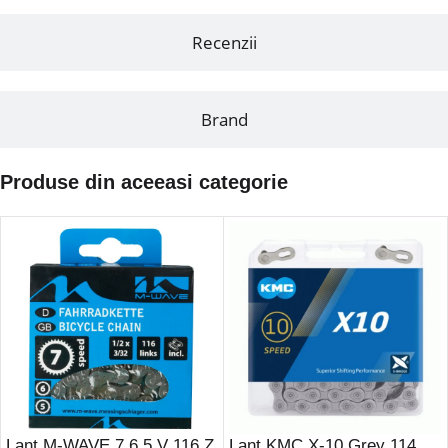
Recenzii
Brand
Produse din aceeasi categorie
Lant M-WAVE 7,6,5 V 116 Z
Lant KMC X-10 Grey 114