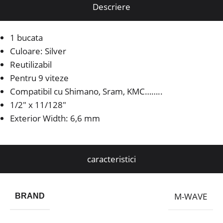
Descriere
1 bucata
Culoare: Silver
Reutilizabil
Pentru 9 viteze
Compatibil cu Shimano, Sram, KMC……..
1/2″ x 11/128″
Exterior Width: 6,6 mm
caracteristici
M-WAVE
BRAND