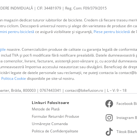
DERE INDIVIDUALĂ | CIF: 34481979 | Reg. Com: F09/379/2015
 magazin dedicat tuturor iubitorilor de biciclete. Credem că fiecare traseu merit
 ciclism. Descoperă universul nostru și alege din varietatea de produse din cat
ini pentru bicicletă
ce asigură vizibilitate și siguranță,
Piese pentru bicicletă
de î
iile
noastre. Comercializăm produse de calitate cu garanția legală de conformitat
 includ TVA și pot fi modificate fără notificare prealabilă. Datele dumneavoastr
ea comenzilor, livrare, facturare, asistență post-vânzare și, cu acordul dumne
neavoastră împotriva accesului neautorizat sau divulgării. Beneficiați de dreptul 
olicitări legate de datele personale sau reclamații, ne puteți contacta la contact@b
i
Politica Cookie
disponibile pe site-ul nostru.
parter, Brăila, 800003 | 0767443341 | contact@bikefusion.ro | L – V: 9 – 18
Linkuri Folositoare
Facebook Bi
Metode de Plată
Formular Returnări Produse
Instagram B
Urmărește Comanda
Politica de Confidențialitate
Tiktok Bikef