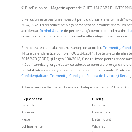
© BikeFusion.ro | Magazin operat de GHETU M.GABRIEL ÎNTREPRIN
BikeFusion este pasiunea noastră pentru ciclism transformată într-un
2024, BikeFusion aduce pe piața românească produse premium pentru
accidentat,
Schimbătoare
de performanță pentru control maxim,
Lum
și performanță în orice condiții și multe alte categorii de produse.
Prin utilizarea site-ului nostru, sunteți de acord cu
Termenii și Condiț
14 zile calendaristice conform OUG 34/2014. Toate prețurile afișate
2016/679 (GDPR) și Legea 190/2018, fiind utilizate pentru procesar
măsuri tehnice și organizatorice adecvate pentru a proteja datele dum
portabilitatea datelor și opoziție privind datele personale. Pentru s
Confidențialitate
,
Termenii și Condițiile,
Politica de Livrare și Retur
ș
Adresă Service Biciclete: Bulevardul Independenței nr. 23, bloc A3, 
Explorează
Clienți
Biciclete
Comenzi
Accesorii
Descărcări
Piese
Detalii Cont
Echipamente
Wishlist