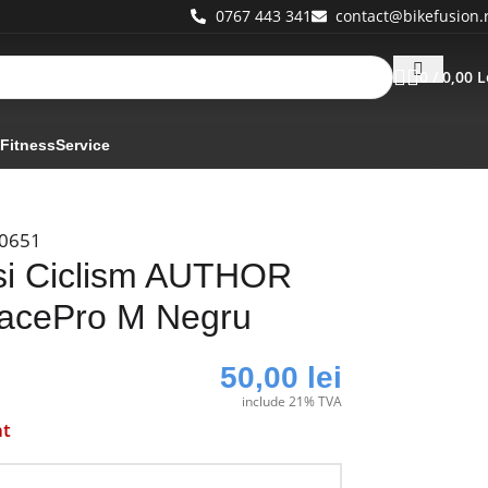
0767 443 341
contact@bikefusion.
0
/
0,00
L
 Fitness
Service
0651
i Ciclism AUTHOR
cePro M Negru
50,00
lei
include 21% TVA
at