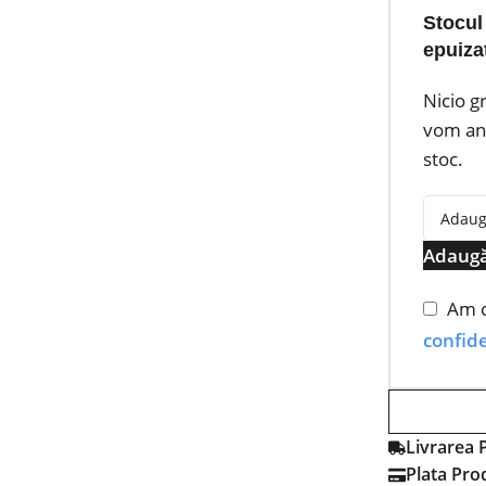
Stocul
epuiza
Nicio g
vom anu
stoc.
Adaugă
Am c
confide
Livrarea 
Plata Pro