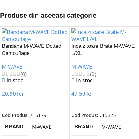
Produse din aceeasi categorie
Bandana M-WAVE Dotted
Incalzitoare Brate M-WAVE
Camouflage
L/XL
M-WAVE
M-WAVE
(0)
(0)
In stoc
In stoc
20,90
lei
49,50
lei
Adaugă În Coș
Adaugă În Coș
Cod Produs:
715179
Cod Produs:
715325
M-WAVE
M-WAVE
BRAND
BRAND