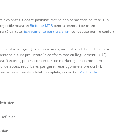
ă explorat și fiecare pasionat merită echipament de calitate. Din
egoriile noastre:
Biciclete MTB
pentru aventuri pe teren
naltă calitate,
Echipamente pentru ciclism
concepute pentru confort
e conform legislației române în vigoare, oferind drept de retur în
ă personale sunt prelucrate în conformitate cu Regulamentul (UE)
avoastră expres, pentru comunicări de marketing. Implementăm
de acces, rectificare, ștergere, restricționare a prelucrării,
ikefusion.ro. Pentru detalii complete, consultați
Politica de
kefusion
ikefusion
usion