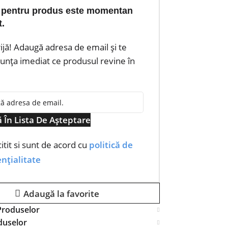
 pentru produs este momentan
t.
rijă! Adaugă adresa de email și te
nța imediat ce produsul revine în
 În Lista De Așteptare
itit si sunt de acord cu
politică de
nțialitate
Adaugă la favorite
Produselor
duselor