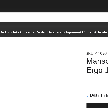
 si Ghidoline
Mansoane
Mansoane VELO Stella Ergo 13
De Bicicleta
Accesorii Pentru Bicicleta
Echipament Ciclism
Articole
41057
SKU:
Manso
Ergo 
Doar 1 r