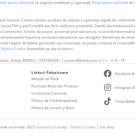
ini pentru bicicletă
ce asigură vizibilitate și siguranță,
Piese pentru bicicletă
de î
iile
noastre. Comercializăm produse de calitate cu garanția legală de conformitat
 includ TVA și pot fi modificate fără notificare prealabilă. Datele dumneavoastr
ea comenzilor, livrare, facturare, asistență post-vânzare și, cu acordul dumne
neavoastră împotriva accesului neautorizat sau divulgării. Beneficiați de dreptul 
olicitări legate de datele personale sau reclamații, ne puteți contacta la contact@b
i
Politica Cookie
disponibile pe site-ul nostru.
parter, Brăila, 800003 | 0767443341 | contact@bikefusion.ro | L – V: 9 – 18
Linkuri Folositoare
Facebook Bi
Metode de Plată
Formular Returnări Produse
Instagram B
Urmărește Comanda
Politica de Confidențialitate
Tiktok Bikef
Politica de Livrare și Retur
urile rezervate. 2025.
Termeni și Condiții
|
Politica Cookie
|
Site Map