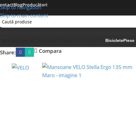
ontact
Blog
Producători
Skip to navigation
Skip to main content
Prima pagină
Ghidoane/Mansoane/Pipe Ghidon
Mansoane
Biciclete
Piese 
Compara
Share: