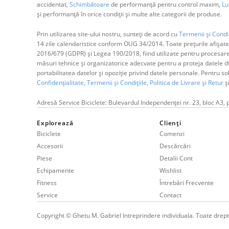
accidentat,
Schimbătoare
de performanță pentru control maxim,
Lum
și performanță în orice condiții și multe alte categorii de produse.
Prin utilizarea site-ului nostru, sunteți de acord cu
Termenii și Condiț
14 zile calendaristice conform OUG 34/2014. Toate prețurile afișate
2016/679 (GDPR) și Legea 190/2018, fiind utilizate pentru procesar
măsuri tehnice și organizatorice adecvate pentru a proteja datele dum
portabilitatea datelor și opoziție privind datele personale. Pentru s
Confidențialitate
,
Termenii și Condițiile,
Politica de Livrare și Retur
ș
Adresă Service Biciclete: Bulevardul Independenței nr. 23, bloc A3, 
Explorează
Clienți
Biciclete
Comenzi
Accesorii
Descărcări
Piese
Detalii Cont
Echipamente
Wishlist
Fitness
Întrebări Frecvente
Service
Contact
Copyright © Ghetu M. Gabriel Intreprindere individuala. Toate drept