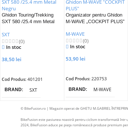
Ghidon Touring/Trekking
Organizator pentru Ghidon
SXT 580 /25.4 mm Metal
M-WAVE „COCKPIT PLUS”
Negru
M-WAVE
SXT
(0)
(0)
In stoc
In stoc
53,90
lei
38,50
lei
Adaugă În Coș
Adaugă În Coș
Cod Produs:
220753
Cod Produs:
401201
M-WAVE
BRAND
SXT
BRAND
© BikeFusion.ro | Magazin operat de GHETU M.GABRIEL ÎNTREPRIN
BikeFusion este pasiunea noastră pentru ciclism transformată într-un
2024, BikeFusion aduce pe piața românească produse premium pentru