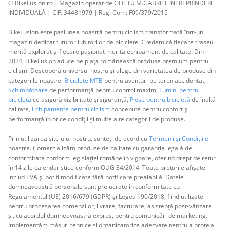
© BikeFusion.ro | Magazin operat de GHETU M.GABRIEL ÎNTREPRINDERE
INDIVIDUALĂ | CIF: 34481979 | Reg. Com: F09/379/2015
BikeFusion este pasiunea noastră pentru ciclism transformată într-un
magazin dedicat tuturor iubitorilor de biciclete. Credem că fiecare traseu
merită explorat și fiecare pasionat merită echipament de calitate. Din
2024, BikeFusion aduce pe piața românească produse premium pentru
ciclism. Descoperă universul nostru și alege din varietatea de produse din
categoriile noastre:
Biciclete MTB
pentru aventuri pe teren accidentat,
Schimbătoare
de performanță pentru control maxim,
Lumini pentru
bicicletă
ce asigură vizibilitate și siguranță,
Piese pentru bicicletă
de înaltă
calitate,
Echipamente pentru ciclism
concepute pentru confort și
performanță în orice condiții și multe alte categorii de produse.
Prin utilizarea site-ului nostru, sunteți de acord cu
Termenii și Condițiile
noastre. Comercializăm produse de calitate cu garanția legală de
conformitate conform legislației române în vigoare, oferind drept de retur
în 14 zile calendaristice conform OUG 34/2014. Toate prețurile afișate
includ TVA și pot fi modificate fără notificare prealabilă. Datele
dumneavoastră personale sunt prelucrate în conformitate cu
Regulamentul (UE) 2016/679 (GDPR) și Legea 190/2018, fiind utilizate
pentru procesarea comenzilor, livrare, facturare, asistență post-vânzare
și, cu acordul dumneavoastră expres, pentru comunicări de marketing.
Implementăm măsuri tehnice și organizatorice adecvate pentru a proteja