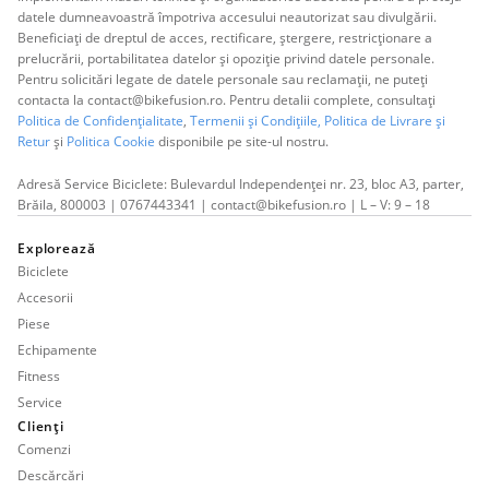
datele dumneavoastră împotriva accesului neautorizat sau divulgării.
Beneficiați de dreptul de acces, rectificare, ștergere, restricționare a
prelucrării, portabilitatea datelor și opoziție privind datele personale.
Pentru solicitări legate de datele personale sau reclamații, ne puteți
contacta la contact@bikefusion.ro. Pentru detalii complete, consultați
Politica de Confidențialitate
,
Termenii și Condițiile,
Politica de Livrare și
Retur
și
Politica Cookie
disponibile pe site-ul nostru.
Adresă Service Biciclete: Bulevardul Independenței nr. 23, bloc A3, parter,
Brăila, 800003 | 0767443341 | contact@bikefusion.ro | L – V: 9 – 18
Explorează
Biciclete
Accesorii
Piese
Echipamente
Fitness
Service
Clienți
Comenzi
Descărcări