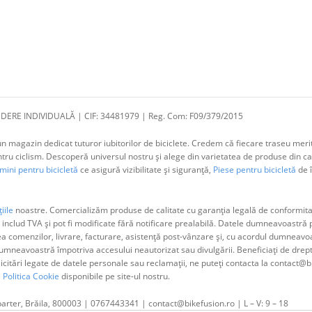
DERE INDIVIDUALĂ | CIF: 34481979 | Reg. Com: F09/379/2015
 magazin dedicat tuturor iubitorilor de biciclete. Credem că fiecare traseu merit
 ciclism. Descoperă universul nostru și alege din varietatea de produse din cat
ini pentru bicicletă
ce asigură vizibilitate și siguranță,
Piese pentru bicicletă
de î
iile
noastre. Comercializăm produse de calitate cu garanția legală de conformitat
 includ TVA și pot fi modificate fără notificare prealabilă. Datele dumneavoastr
ea comenzilor, livrare, facturare, asistență post-vânzare și, cu acordul dumne
neavoastră împotriva accesului neautorizat sau divulgării. Beneficiați de dreptul 
olicitări legate de datele personale sau reclamații, ne puteți contacta la contact@b
i
Politica Cookie
disponibile pe site-ul nostru.
parter, Brăila, 800003 | 0767443341 | contact@bikefusion.ro | L – V: 9 – 18