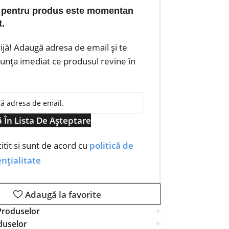
 pentru produs este momentan
t.
rijă! Adaugă adresa de email și te
nța imediat ce produsul revine în
 În Lista De Așteptare
itit si sunt de acord cu
politică de
nțialitate
Adaugă la favorite
Produselor
duselor