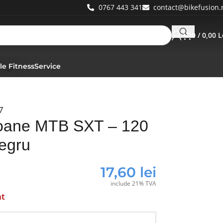
0767 443 341
contact@bikefusion.
0
/
0,00
L
Negru
le Fitness
Service
7
ane MTB SXT – 120
egru
17,60
lei
include 21% TVA
at