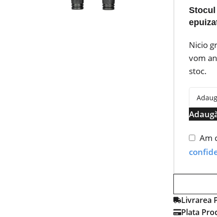
Stocul
epuiza
Nicio g
vom anu
stoc.
Adaugă
Am c
confide
Livrarea 
Plata Pro