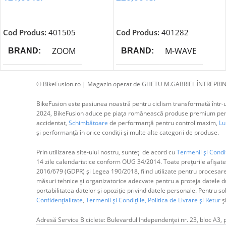
Adaugă În Coș
Adaugă În Coș
Cod Produs:
401505
Cod Produs:
401282
ZOOM
M-WAVE
BRAND
BRAND
© BikeFusion.ro | Magazin operat de GHETU M.GABRIEL ÎNTREPRIN
BikeFusion este pasiunea noastră pentru ciclism transformată într-un
2024, BikeFusion aduce pe piața românească produse premium pentru
accidentat,
Schimbătoare
de performanță pentru control maxim,
Lum
și performanță în orice condiții și multe alte categorii de produse.
Prin utilizarea site-ului nostru, sunteți de acord cu
Termenii și Condiț
14 zile calendaristice conform OUG 34/2014. Toate prețurile afișate
2016/679 (GDPR) și Legea 190/2018, fiind utilizate pentru procesar
măsuri tehnice și organizatorice adecvate pentru a proteja datele dum
portabilitatea datelor și opoziție privind datele personale. Pentru s
Confidențialitate
,
Termenii și Condițiile,
Politica de Livrare și Retur
ș
Adresă Service Biciclete: Bulevardul Independenței nr. 23, bloc A3, 