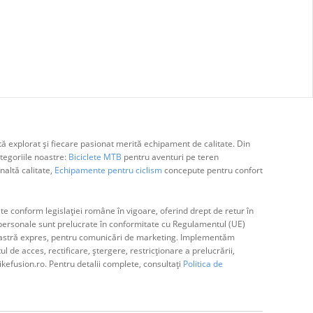
ă explorat și fiecare pasionat merită echipament de calitate. Din
egoriile noastre:
Biciclete MTB
pentru aventuri pe teren
naltă calitate,
Echipamente pentru ciclism
concepute pentru confort
e conform legislației române în vigoare, oferind drept de retur în
ă personale sunt prelucrate în conformitate cu Regulamentul (UE)
avoastră expres, pentru comunicări de marketing. Implementăm
de acces, rectificare, ștergere, restricționare a prelucrării,
ikefusion.ro. Pentru detalii complete, consultați
Politica de