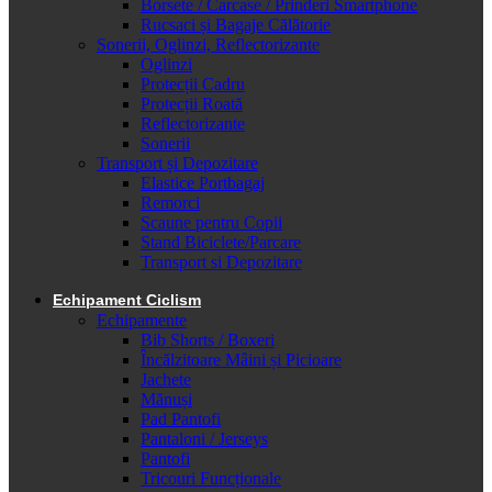
Borsete / Carcase / Prinderi Smartphone
Rucsaci și Bagaje Călătorie
Sonerii, Oglinzi, Reflectorizante
Oglinzi
Protecții Cadru
Protecții Roată
Reflectorizante
Sonerii
Transport și Depozitare
Elastice Portbagaj
Remorci
Scaune pentru Copii
Stand Biciclete/Parcare
Transport si Depozitare
Echipament Ciclism
Echipamente
Bib Shorts / Boxeri
Încălzitoare Mâini și Picioare
Jachete
Mănuși
Pad Pantofi
Pantaloni / Jerseys
Pantofi
Tricouri Funcționale