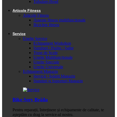
Tubulare-Head
Articole Fitness
Articole Fitness
Aparate fitness multifunctionale
Biciclete fitness
Service
Unelte Service
Echipament Workshop
Șuruburi / Piulițe / Șaibe
Truse de Scule
Unelte Multifuncționale
Unelte Speciale
Unelte Universale
Echipament Magazin
Servicii / Soluții Magazin
Standuri și Suporturi Magazin
Bike Serv Brăila
Pentru reparații, întreținere și echipamente de calitate, te
așteptăm cu drag la service-ul nostru.