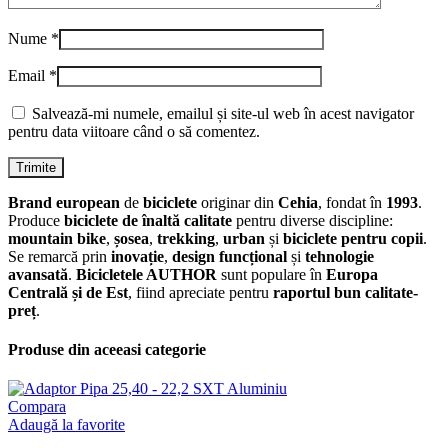
Nume
*
Email
*
Salvează-mi numele, emailul și site-ul web în acest navigator
pentru data viitoare când o să comentez.
Brand european
de
biciclete
originar din
Cehia
, fondat în
1993
.
Produce
biciclete de înaltă calitate
pentru diverse discipline:
mountain bike
,
șosea
,
trekking
,
urban
și
biciclete pentru copii
.
Se remarcă prin
inovație
,
design funcțional
și
tehnologie
avansată
.
Bicicletele AUTHOR
sunt populare în
Europa
Centrală și de Est
, fiind apreciate pentru
raportul bun calitate-
preț
.
Produse din aceeasi categorie
Compara
Adaugă la favorite