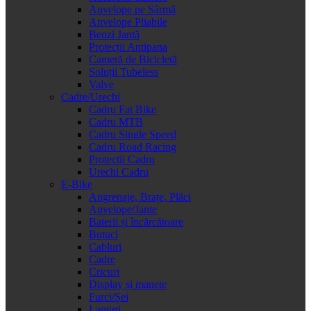
Anvelope pe Sârmă
Anvelope Pliabile
Benzi Jantă
Protecții Antipana
Cameră de Bicicletă
Soluții Tubeless
Valve
Cadre/Urechi
Cadru Fat Bike
Cadru MTB
Cadru Single Speed
Cadru Road Racing
Protecții Cadru
Urechi Cadru
E-Bike
Angrenaje, Brațe, Plăci
Anvelope/Jante
Baterii și încărcătoare
Butuci
Cabluri
Cadre
Cricuri
Display și manete
Furci/Șei
Lanțuri