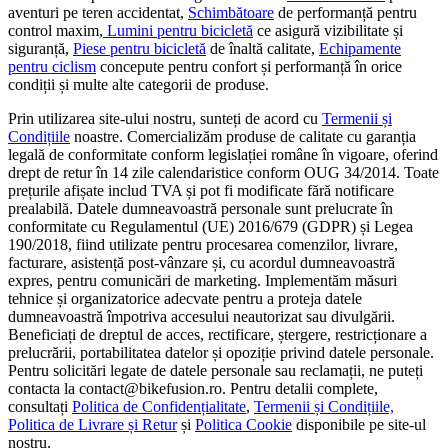
aventuri pe teren accidentat,
Schimbătoare
de performanță pentru
control maxim,
Lumini pentru bicicletă
ce asigură vizibilitate și
siguranță,
Piese pentru bicicletă
de înaltă calitate,
Echipamente
pentru ciclism
concepute pentru confort și performanță în orice
condiții și multe alte categorii de produse.
Prin utilizarea site-ului nostru, sunteți de acord cu
Termenii și
Condițiile
noastre. Comercializăm produse de calitate cu garanția
legală de conformitate conform legislației române în vigoare, oferind
drept de retur în 14 zile calendaristice conform OUG 34/2014. Toate
prețurile afișate includ TVA și pot fi modificate fără notificare
prealabilă. Datele dumneavoastră personale sunt prelucrate în
conformitate cu Regulamentul (UE) 2016/679 (GDPR) și Legea
190/2018, fiind utilizate pentru procesarea comenzilor, livrare,
facturare, asistență post-vânzare și, cu acordul dumneavoastră
expres, pentru comunicări de marketing. Implementăm măsuri
tehnice și organizatorice adecvate pentru a proteja datele
dumneavoastră împotriva accesului neautorizat sau divulgării.
Beneficiați de dreptul de acces, rectificare, ștergere, restricționare a
prelucrării, portabilitatea datelor și opoziție privind datele personale.
Pentru solicitări legate de datele personale sau reclamații, ne puteți
contacta la contact@bikefusion.ro. Pentru detalii complete,
consultați
Politica de Confidențialitate
,
Termenii și Condițiile,
Politica de Livrare și Retur
și
Politica Cookie
disponibile pe site-ul
nostru.