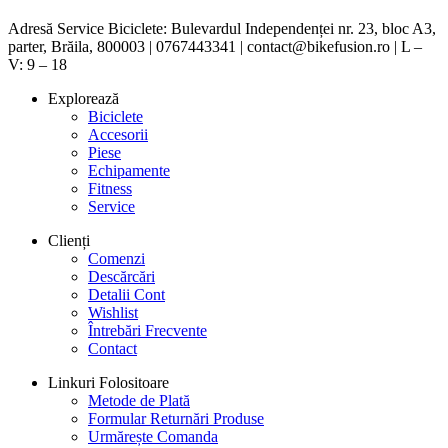
Adresă Service Biciclete: Bulevardul Independenței nr. 23, bloc A3,
parter, Brăila, 800003 | 0767443341 | contact@bikefusion.ro | L –
V: 9 – 18
Explorează
Biciclete
Accesorii
Piese
Echipamente
Fitness
Service
Clienți
Comenzi
Descărcări
Detalii Cont
Wishlist
Întrebări Frecvente
Contact
Linkuri Folositoare
Metode de Plată
Formular Returnări Produse
Urmărește Comanda