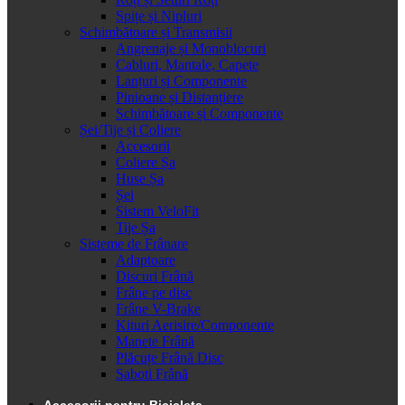
Spițe și Nipluri
Schimbătoare și Transmisii
Angrenaje și Monoblocuri
Cabluri, Mantale, Capete
Lanțuri și Componente
Pinioane și Distanțiere
Schimbătoare și Componente
Șei/Tije și Coliere
Accesorii
Coliere Șa
Huse Șa
Șei
Sistem VeloFit
Tije Șa
Sisteme de Frânare
Adaptoare
Discuri Frână
Frâne pe disc
Frâne V-Brake
Kituri Aerisire/Componente
Manete Frână
Plăcuțe Frână Disc
Saboti Frână
Accesorii pentru Bicicleta