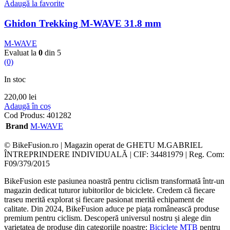
Adaugă la favorite
Ghidon Trekking M-WAVE 31.8 mm
M-WAVE
Evaluat la
0
din 5
(0)
In stoc
220,00
lei
Adaugă în coș
Cod Produs:
401282
Brand
M-WAVE
© BikeFusion.ro | Magazin operat de GHETU M.GABRIEL
ÎNTREPRINDERE INDIVIDUALĂ | CIF: 34481979 | Reg. Com:
F09/379/2015
BikeFusion este pasiunea noastră pentru ciclism transformată într-un
magazin dedicat tuturor iubitorilor de biciclete. Credem că fiecare
traseu merită explorat și fiecare pasionat merită echipament de
calitate. Din 2024, BikeFusion aduce pe piața românească produse
premium pentru ciclism. Descoperă universul nostru și alege din
varietatea de produse din categoriile noastre:
Biciclete MTB
pentru