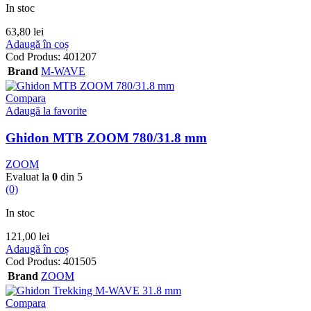
In stoc
63,80
lei
Adaugă în coș
Cod Produs:
401207
Brand
M-WAVE
Compara
Adaugă la favorite
Ghidon MTB ZOOM 780/31.8 mm
ZOOM
Evaluat la
0
din 5
(0)
In stoc
121,00
lei
Adaugă în coș
Cod Produs:
401505
Brand
ZOOM
Compara