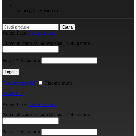
contact@bikefusion.ro
Caută
Autentificare
Creați un cont
Nume utilizator sau adresă email
*
Obligatoriu
Parola
*
Obligatoriu
Logare
Ți-ai uitat parola?
Ține-mă minte
0
/
0,00
lei
Autentificare
Creați un cont
Nume utilizator sau adresă email
*
Obligatoriu
Parola
*
Obligatoriu