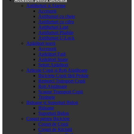
Antifurturi și Alarme
Accesorii
Antifurturi cu cheie
Antifurturi cu cifru
Antifurturi Lanț
Antifurturi Pliabile
Antifurturi U-Lock
Apărători noroi
Accesorii
Apărători Față
Apărători Spate
Seturi Apărători
Articole Copii și Roți Ajutătoare
Biciclete Copii fără Pedale
Remorci Transport Copii
Roți Ajutătoare
Scaune Transport Copii
Trotinete
Bidoane și Suporturi Bidon
Bidoane
Suporturi Bidon
Coșuri pentru Biciclete
Cosuri de Copii
Coșuri de Răchită