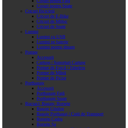
Coșuri pentru Față
Coșuri pentru Spate
Cricuri Bicicletă
Cricuri de E-Bike
Cricuri de Mijloc
Cricuri de Spate
Lumini
Lumini cu USB
Lumini pe baterie
Lumini pentru dinam
Pompe
Accesorii
Cartușe / Suporturi Cartușe
Pompe de Furcă / Tubeless
Pompe de Mână
Pompe de Picior
Portbagaje
Accesorii
Portbagaje Față
Portbagaje Spate
Rucsaci, Bagaje, Borsete
Bagaje Ghidon
Bagaje Portbagaj / Cutii de Transport
Borsete Cadru
Borsete Șa