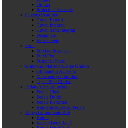
Oglinzi
Protectii si Accesorii
Cuvete (Head Set)
Cuveți Externi
Cuveți Integrați
Cuveți Semi-Integrați
Distanțiere
Flori Cuvete
Furci
Furci cu Suspensie
Furci Fixe
Suspensii Spate
Ghidoane, Mansoane, Pipe Ghidon
Ghidoane și Accesorii
Mansoane și Ghidoline
Tije și Pipe Ghidon
Pedale/Accesorii pedale
Pedale Click
Pedale Duble
Pedale Platforma
Rulmenti/Accesorii Pedale
Roți și Componente Roți
Butuci
Jante și Benzi Jantă
Roți și Seturi Roți