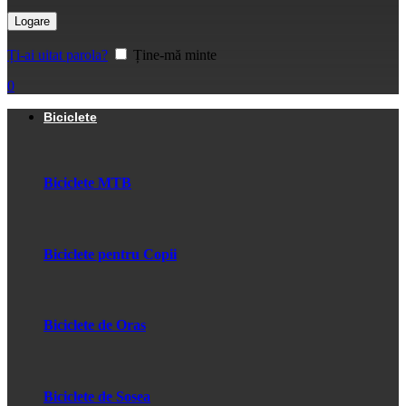
Logare
Ți-ai uitat parola?
Ține-mă minte
0
Biciclete
Biciclete MTB
Biciclete pentru Copii
Biciclete de Oras
Biciclete de Sosea