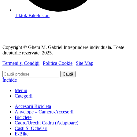
Tiktok Bikefusion
Copyright © Ghetu M. Gabriel Intreprindere individuala. Toate
drepturile rezervate. 2025.
Termeni și Condiții
|
Politica Cookie
|
Site Map
Caută
Închide
Meniu
Categorii
Accesorii Bicicleta
Anvelope – Camere-Accesorii
Biciclete
Cadre/Urechi Cadru (Adaptoare)
Casti Si Ochelari
E-Bike