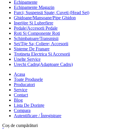
Echipamente
Echipamente Magazin
Furci; Suspensii Spate; Cuveti (Head Set)
Ghidoane/Mansoane/Pipe Ghidon
Ingrijire Si Lubrefiere
Pedale/Accesorii Pedale
Roti Si Componente Roti
Schimbatoare/Transmisii
Sei/Tije Sa; Coliere; Accesorii
Sisteme De Franare
Trotineta Electrica Si Accesorii
Unelte Service
Urechi Cadru(Adaptoare Cadru)
Acasa
Toate Produsele
Producatori
Service
Contact
Blog
Lista De Dorințe
Compara
Autentificare / Înregistrare
Coș de cumpărături