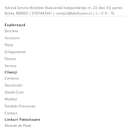
Adresă Service Biciclete: Bulevardul Independenței nr. 23, bloc A3, parter,
Brăila, 800003 | 0767443341 | contact@bikefusion.ro | L – V: 9 – 18
Explorează
Biciclete
Accesorii
Piese
Echipamente
Fitness
Service
Clienți
Comenzi
Descărcări
Detalii Cont
Wishlist
Întrebări Frecvente
Contact
Linkuri Folositoare
Metode de Plată