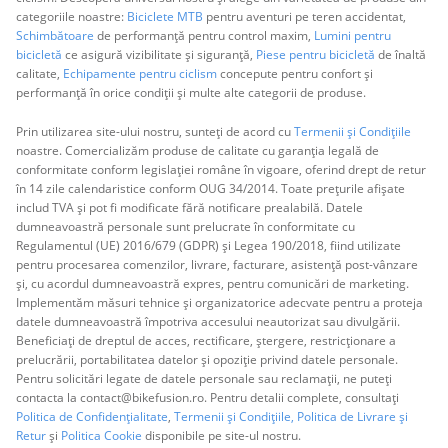
categoriile noastre:
Biciclete MTB
pentru aventuri pe teren accidentat,
Schimbătoare
de performanță pentru control maxim,
Lumini pentru
bicicletă
ce asigură vizibilitate și siguranță,
Piese pentru bicicletă
de înaltă
calitate,
Echipamente pentru ciclism
concepute pentru confort și
performanță în orice condiții și multe alte categorii de produse.
Prin utilizarea site-ului nostru, sunteți de acord cu
Termenii și Condițiile
noastre. Comercializăm produse de calitate cu garanția legală de
conformitate conform legislației române în vigoare, oferind drept de retur
în 14 zile calendaristice conform OUG 34/2014. Toate prețurile afișate
includ TVA și pot fi modificate fără notificare prealabilă. Datele
dumneavoastră personale sunt prelucrate în conformitate cu
Regulamentul (UE) 2016/679 (GDPR) și Legea 190/2018, fiind utilizate
pentru procesarea comenzilor, livrare, facturare, asistență post-vânzare
și, cu acordul dumneavoastră expres, pentru comunicări de marketing.
Implementăm măsuri tehnice și organizatorice adecvate pentru a proteja
datele dumneavoastră împotriva accesului neautorizat sau divulgării.
Beneficiați de dreptul de acces, rectificare, ștergere, restricționare a
prelucrării, portabilitatea datelor și opoziție privind datele personale.
Pentru solicitări legate de datele personale sau reclamații, ne puteți
contacta la contact@bikefusion.ro. Pentru detalii complete, consultați
Politica de Confidențialitate
,
Termenii și Condițiile,
Politica de Livrare și
Retur
și
Politica Cookie
disponibile pe site-ul nostru.