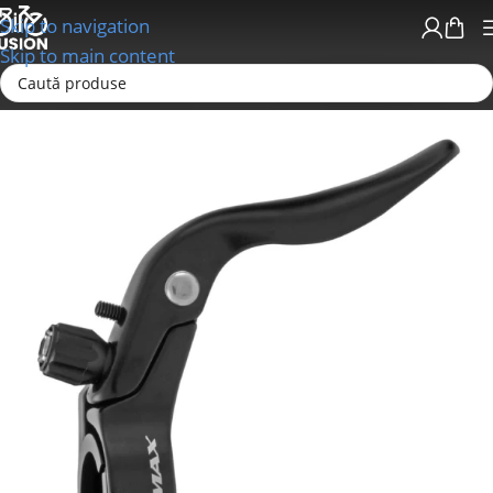
Skip to navigation
Skip to main content
Prima pagină
Sisteme de Franare
Manete Frana