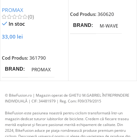
Adaugă În Coș
PROMAX
PROMAX
Cod Produs:
360620
(0)
In stoc
M-WAVE
BRAND
33,00
lei
Adaugă În Coș
Cod Produs:
361790
PROMAX
BRAND
© BikeFusion.ro | Magazin operat de GHETU M.GABRIEL ÎNTREPRINDERE
INDIVIDUALĂ | CIF: 34481979 | Reg. Com: F09/379/2015
BikeFusion este pasiunea noastră pentru ciclism transformată într-un
magazin dedicat tuturor iubitorilor de biciclete. Credem că fiecare traseu
merită explorat și fiecare pasionat merită echipament de calitate. Din
2024, BikeFusion aduce pe piața românească produse premium pentru
ciclism. Descoperă universul nostru și alege din varietatea de produse din