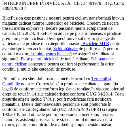
ÎNTREPRINDERE INDIVIDUALĂ | CIF: 34481979 | Reg. Com:
F09/379/2015
BikeFusion este pasiunea noastră pentru ciclism transformată într-un
magazin dedicat tuturor iubitorilor de biciclete. Credem că fiecare
traseu merită explorat și fiecare pasionat merită echipament de
calitate. Din 2024, BikeFusion aduce pe piața românească produse
premium pentru ciclism. Descoperă universul nostru și alege din
varietatea de produse din categoriile noastre:
Biciclete MTB
pentru
aventuri pe teren accidentat,
Schimbătoare
de performanță pentru
control maxim,
Lumini pentru bicicletă
ce asigură vizibilitate și
siguranță,
Piese pentru bicicletă
de înaltă calitate,
Echipamente
pentru ciclism
concepute pentru confort și performanță în orice
condiții și multe alte categorii de produse.
Prin utilizarea site-ului nostru, sunteți de acord cu
Termenii și
Condițiile
noastre. Comercializăm produse de calitate cu garanția
legală de conformitate conform legislației române în vigoare, oferind
drept de retur în 14 zile calendaristice conform OUG 34/2014. Toate
prețurile afișate includ TVA și pot fi modificate fără notificare
prealabilă. Datele dumneavoastră personale sunt prelucrate în
conformitate cu Regulamentul (UE) 2016/679 (GDPR) și Legea
190/2018, fiind utilizate pentru procesarea comenzilor, livrare,
facturare, asistență post-vânzare și, cu acordul dumneavoastră
expres, pentru comunicări de marketing. Implementăm măsuri