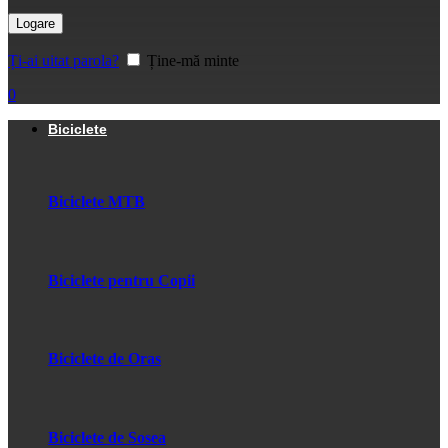
Logare
Ți-ai uitat parola?
Ține-mă minte
0
Biciclete
Biciclete MTB
Biciclete pentru Copii
Biciclete de Oras
Biciclete de Sosea