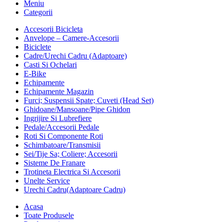
Meniu
Categorii
Accesorii Bicicleta
Anvelope – Camere-Accesorii
Biciclete
Cadre/Urechi Cadru (Adaptoare)
Casti Si Ochelari
E-Bike
Echipamente
Echipamente Magazin
Furci; Suspensii Spate; Cuveti (Head Set)
Ghidoane/Mansoane/Pipe Ghidon
Ingrijire Si Lubrefiere
Pedale/Accesorii Pedale
Roti Si Componente Roti
Schimbatoare/Transmisii
Sei/Tije Sa; Coliere; Accesorii
Sisteme De Franare
Trotineta Electrica Si Accesorii
Unelte Service
Urechi Cadru(Adaptoare Cadru)
Acasa
Toate Produsele