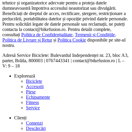
tehnice și organizatorice adecvate pentru a proteja datele
dumneavoastră împotriva accesului neautorizat sau divulgării.
Beneficiați de dreptul de acces, rectificare, ștergere, restricționare a
prelucrării, portabilitatea datelor și opoziție privind datele personale.
Pentru solicitări legate de datele personale sau reclamații, ne puteți
contacta la contact@bikefusion.ro. Pentru detalii complete,
consultați
Politica de Confidențialitate
,
Termenii și Condițiile,
Politica de Livrare și Retur
și
Politica Cookie
disponibile pe site-ul
nostru.
Adresă Service Biciclete: Bulevardul Independenței nr. 23, bloc A3,
parter, Brăila, 800003 | 0767443341 | contact@bikefusion.ro | L –
V: 9 – 18
Explorează
Biciclete
Accesorii
Piese
Echipamente
Fitness
Service
Clienți
Comenzi
Descărcări