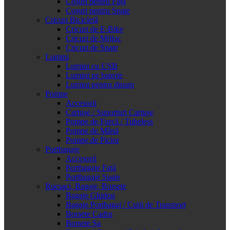
Coșuri pentru Față
Coșuri pentru Spate
Cricuri Bicicletă
Cricuri de E-Bike
Cricuri de Mijloc
Cricuri de Spate
Lumini
Lumini cu USB
Lumini pe baterie
Lumini pentru dinam
Pompe
Accesorii
Cartușe / Suporturi Cartușe
Pompe de Furcă / Tubeless
Pompe de Mână
Pompe de Picior
Portbagaje
Accesorii
Portbagaje Față
Portbagaje Spate
Rucsaci, Bagaje, Borsete
Bagaje Ghidon
Bagaje Portbagaj / Cutii de Transport
Borsete Cadru
Borsete Șa