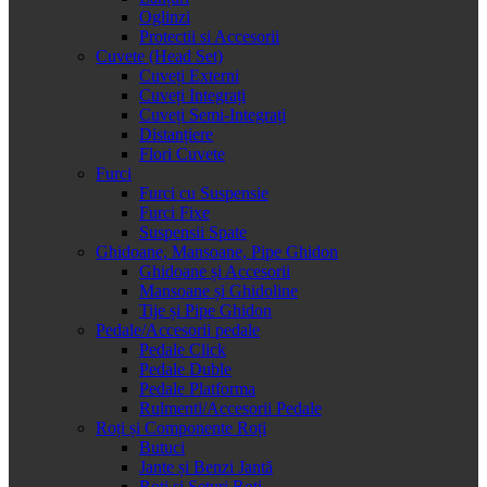
Oglinzi
Protectii si Accesorii
Cuvete (Head Set)
Cuveți Externi
Cuveți Integrați
Cuveți Semi-Integrați
Distanțiere
Flori Cuvete
Furci
Furci cu Suspensie
Furci Fixe
Suspensii Spate
Ghidoane, Mansoane, Pipe Ghidon
Ghidoane și Accesorii
Mansoane și Ghidoline
Tije și Pipe Ghidon
Pedale/Accesorii pedale
Pedale Click
Pedale Duble
Pedale Platforma
Rulmenti/Accesorii Pedale
Roți și Componente Roți
Butuci
Jante și Benzi Jantă
Roți și Seturi Roți