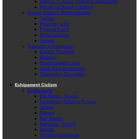
Borsete / Carcase / Prinderi Smartphone
Rucsaci și Bagaje Călătorie
Sonerii, Oglinzi, Reflectorizante
Oglinzi
Protecții Cadru
Protecții Roată
Reflectorizante
Sonerii
Transport și Depozitare
Elastice Portbagaj
Remorci
Scaune pentru Copii
Stand Biciclete/Parcare
Transport si Depozitare
Echipament Ciclism
Echipamente
Bib Shorts / Boxeri
Încălzitoare Mâini și Picioare
Jachete
Mănuși
Pad Pantofi
Pantaloni / Jerseys
Pantofi
Tricouri Funcționale