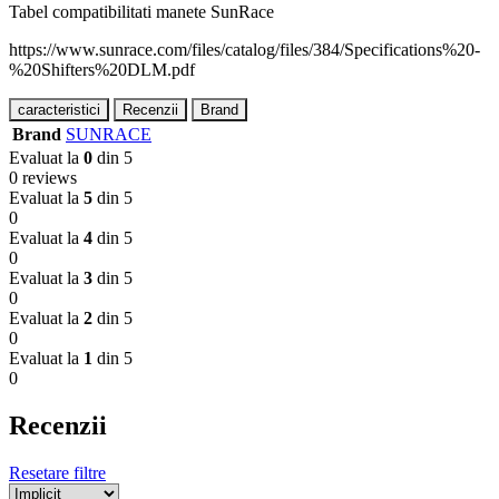
Tabel compatibilitati manete SunRace
https://www.sunrace.com/files/catalog/files/384/Specifications%20-
%20Shifters%20DLM.pdf
caracteristici
Recenzii
Brand
Brand
SUNRACE
Evaluat la
0
din 5
0 reviews
Evaluat la
5
din 5
0
Evaluat la
4
din 5
0
Evaluat la
3
din 5
0
Evaluat la
2
din 5
0
Evaluat la
1
din 5
0
Recenzii
Resetare filtre