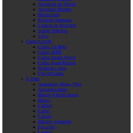
Anvelope pe Sârmă
Anvelope Pliabile
Benzi Jantă
Protecții Antipana
Cameră de Bicicletă
Soluții Tubeless
Valve
Cadre/Urechi
Cadru Fat Bike
Cadru MTB
Cadru Single Speed
Cadru Road Racing
Protecții Cadru
Urechi Cadru
E-Bike
Angrenaje, Brațe, Plăci
Anvelope/Jante
Baterii și încărcătoare
Butuci
Cabluri
Cadre
Cricuri
Display și manete
Furci/Șei
Lanțuri