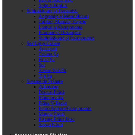
Spițe și Nipluri
Schimbătoare și Transmisii
Angrenaje și Monoblocuri
Cabluri, Mantale, Capete
Lanțuri și Componente
Pinioane și Distanțiere
Schimbătoare și Componente
Șei/Tije și Coliere
Accesorii
Coliere Șa
Huse Șa
Șei
Sistem VeloFit
Tije Șa
Sisteme de Frânare
Adaptoare
Discuri Frână
Frâne pe disc
Frâne V-Brake
Kituri Aerisire/Componente
Manete Frână
Plăcuțe Frână Disc
Saboti Frână
Accesorii pentru Bicicleta