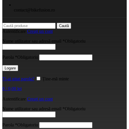
contact@bikefusion.ro
Caută
Autentificare
Creați un cont
Nume utilizator sau adresă email
*
Obligatoriu
Parola
*
Obligatoriu
Logare
Ți-ai uitat parola?
Ține-mă minte
0
/
0,00
lei
Autentificare
Creați un cont
Nume utilizator sau adresă email
*
Obligatoriu
Parola
*
Obligatoriu