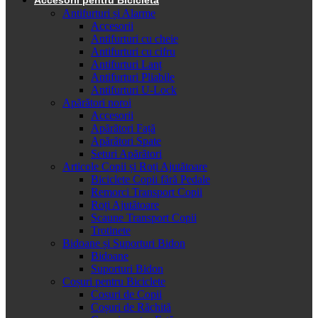
Antifurturi și Alarme
Accesorii
Antifurturi cu cheie
Antifurturi cu cifru
Antifurturi Lanț
Antifurturi Pliabile
Antifurturi U-Lock
Apărători noroi
Accesorii
Apărători Față
Apărători Spate
Seturi Apărători
Articole Copii și Roți Ajutătoare
Biciclete Copii fără Pedale
Remorci Transport Copii
Roți Ajutătoare
Scaune Transport Copii
Trotinete
Bidoane și Suporturi Bidon
Bidoane
Suporturi Bidon
Coșuri pentru Biciclete
Cosuri de Copii
Coșuri de Răchită