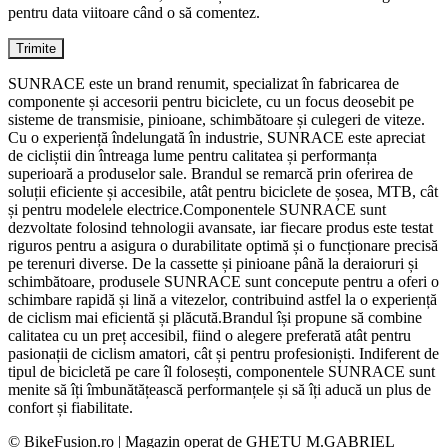
pentru data viitoare când o să comentez.
SUNRACE este un brand renumit, specializat în fabricarea de
componente și accesorii pentru biciclete, cu un focus deosebit pe
sisteme de transmisie, pinioane, schimbătoare și culegeri de viteze.
Cu o experiență îndelungată în industrie, SUNRACE este apreciat
de cicliștii din întreaga lume pentru calitatea și performanța
superioară a produselor sale. Brandul se remarcă prin oferirea de
soluții eficiente și accesibile, atât pentru biciclete de șosea, MTB, cât
și pentru modelele electrice.Componentele SUNRACE sunt
dezvoltate folosind tehnologii avansate, iar fiecare produs este testat
riguros pentru a asigura o durabilitate optimă și o funcționare precisă
pe terenuri diverse. De la cassette și pinioane până la deraioruri și
schimbătoare, produsele SUNRACE sunt concepute pentru a oferi o
schimbare rapidă și lină a vitezelor, contribuind astfel la o experiență
de ciclism mai eficientă și plăcută.Brandul își propune să combine
calitatea cu un preț accesibil, fiind o alegere preferată atât pentru
pasionații de ciclism amatori, cât și pentru profesioniști. Indiferent de
tipul de bicicletă pe care îl folosești, componentele SUNRACE sunt
menite să îți îmbunătățească performanțele și să îți aducă un plus de
confort și fiabilitate.
© BikeFusion.ro | Magazin operat de GHETU M.GABRIEL