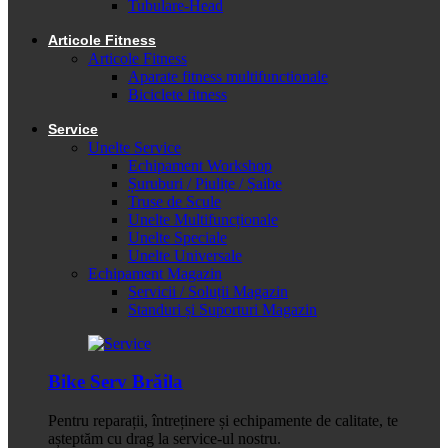
Tubulare-Head
Articole Fitness
Articole Fitness
Aparate fitness multifunctionale
Biciclete fitness
Service
Unelte Service
Echipament Workshop
Șuruburi / Piulițe / Șaibe
Truse de Scule
Unelte Multifuncționale
Unelte Speciale
Unelte Universale
Echipament Magazin
Servicii / Soluții Magazin
Standuri și Suporturi Magazin
Bike Serv Brăila
Pentru reparații, întreținere și echipamente de calitate, te
așteptăm cu drag la service-ul nostru.