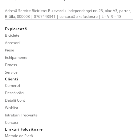
Adresă Service Biciclete: Bulevardul Independenței nr. 23, bloc A3, parter,
Brăila, 800003 | 0767443341 | contact@bikefusion.ro | L – V: 9 – 18
Explorează
Biciclete
Accesorii
Piese
Echipamente
Fitness
Service
Clienți
Comenzi
Descărcări
Detalii Cont
Wishlist
Întrebări Frecvente
Contact
Linkuri Folositoare
Metode de Plată