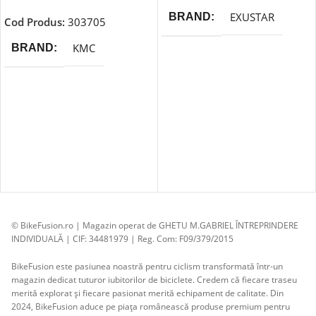
EXUSTAR
BRAND
Cod Produs:
303705
KMC
BRAND
© BikeFusion.ro | Magazin operat de GHETU M.GABRIEL ÎNTREPRINDERE
INDIVIDUALĂ | CIF: 34481979 | Reg. Com: F09/379/2015
BikeFusion este pasiunea noastră pentru ciclism transformată într-un
magazin dedicat tuturor iubitorilor de biciclete. Credem că fiecare traseu
merită explorat și fiecare pasionat merită echipament de calitate. Din
2024, BikeFusion aduce pe piața românească produse premium pentru