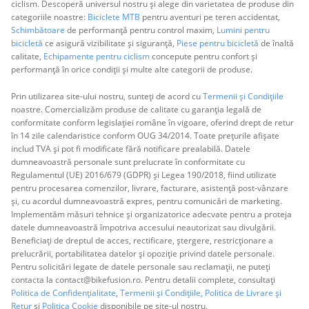
ciclism. Descoperă universul nostru și alege din varietatea de produse din
categoriile noastre:
Biciclete MTB
pentru aventuri pe teren accidentat,
Schimbătoare
de performanță pentru control maxim,
Lumini pentru
bicicletă
ce asigură vizibilitate și siguranță,
Piese pentru bicicletă
de înaltă
calitate,
Echipamente pentru ciclism
concepute pentru confort și
performanță în orice condiții și multe alte categorii de produse.
Prin utilizarea site-ului nostru, sunteți de acord cu
Termenii și Condițiile
noastre. Comercializăm produse de calitate cu garanția legală de
conformitate conform legislației române în vigoare, oferind drept de retur
în 14 zile calendaristice conform OUG 34/2014. Toate prețurile afișate
includ TVA și pot fi modificate fără notificare prealabilă. Datele
dumneavoastră personale sunt prelucrate în conformitate cu
Regulamentul (UE) 2016/679 (GDPR) și Legea 190/2018, fiind utilizate
pentru procesarea comenzilor, livrare, facturare, asistență post-vânzare
și, cu acordul dumneavoastră expres, pentru comunicări de marketing.
Implementăm măsuri tehnice și organizatorice adecvate pentru a proteja
datele dumneavoastră împotriva accesului neautorizat sau divulgării.
Beneficiați de dreptul de acces, rectificare, ștergere, restricționare a
prelucrării, portabilitatea datelor și opoziție privind datele personale.
Pentru solicitări legate de datele personale sau reclamații, ne puteți
contacta la contact@bikefusion.ro. Pentru detalii complete, consultați
Politica de Confidențialitate
,
Termenii și Condițiile,
Politica de Livrare și
Retur
și
Politica Cookie
disponibile pe site-ul nostru.