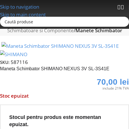
Skip to navigation
Skip to main content
Prima pagină
Schimbatoare/Transmisii
Schimbatoare si Componente
Manete Schimbator
587116
SKU:
Maneta Schimbator SHIMANO NEXUS 3V SL-3S41E
70,00
lei
include 21% TVA
Stoc epuizat
Stocul pentru produs este momentan
epuizat.