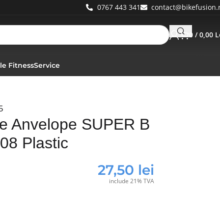
0767 443 341
contact@bikefusion.
0
/
0,00
L
le Fitness
Service
5
re Anvelope SUPER B
08 Plastic
27,50
lei
include 21% TVA