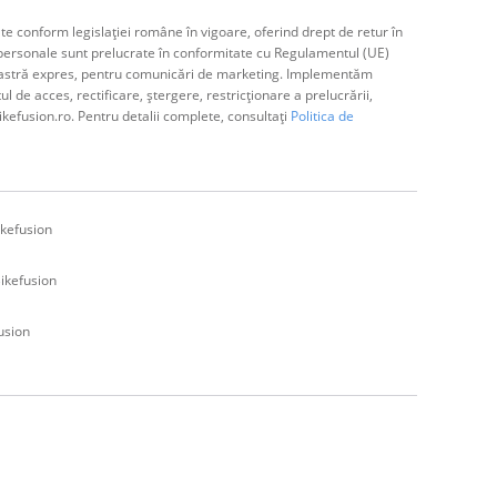
e conform legislației române în vigoare, oferind drept de retur în
ă personale sunt prelucrate în conformitate cu Regulamentul (UE)
avoastră expres, pentru comunicări de marketing. Implementăm
de acces, rectificare, ștergere, restricționare a prelucrării,
ikefusion.ro. Pentru detalii complete, consultați
Politica de
kefusion
ikefusion
usion