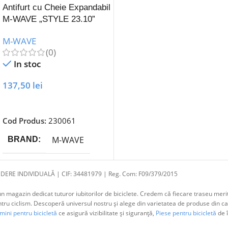
Antifurt cu Cheie Expandabil
M-WAVE „STYLE 23.10”
M-WAVE
(0)
In stoc
137,50
lei
Adaugă În Coș
Cod Produs:
230061
M-WAVE
BRAND
DERE INDIVIDUALĂ | CIF: 34481979 | Reg. Com: F09/379/2015
 magazin dedicat tuturor iubitorilor de biciclete. Credem că fiecare traseu merit
 ciclism. Descoperă universul nostru și alege din varietatea de produse din cat
ini pentru bicicletă
ce asigură vizibilitate și siguranță,
Piese pentru bicicletă
de î