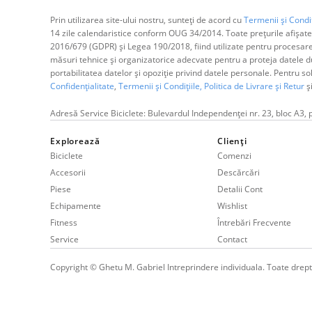
Prin utilizarea site-ului nostru, sunteți de acord cu
Termenii și Condiț
14 zile calendaristice conform OUG 34/2014. Toate prețurile afișate
2016/679 (GDPR) și Legea 190/2018, fiind utilizate pentru procesar
măsuri tehnice și organizatorice adecvate pentru a proteja datele dum
portabilitatea datelor și opoziție privind datele personale. Pentru s
Confidențialitate
,
Termenii și Condițiile,
Politica de Livrare și Retur
ș
Adresă Service Biciclete: Bulevardul Independenței nr. 23, bloc A3, 
Explorează
Clienți
Biciclete
Comenzi
Accesorii
Descărcări
Piese
Detalii Cont
Echipamente
Wishlist
Fitness
Întrebări Frecvente
Service
Contact
Copyright © Ghetu M. Gabriel Intreprindere individuala. Toate drept