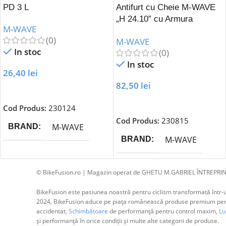
PD 3 L
Antifurt cu Cheie M-WAVE
„H 24.10” cu Armura
M-WAVE
Articulara
(0)
M-WAVE
In stoc
(0)
In stoc
26,40
lei
82,50
lei
Adaugă În Coș
Adaugă În Coș
Cod Produs:
230124
Cod Produs:
230815
M-WAVE
BRAND
M-WAVE
BRAND
© BikeFusion.ro | Magazin operat de GHETU M.GABRIEL ÎNTREPRIN
BikeFusion este pasiunea noastră pentru ciclism transformată într-un
2024, BikeFusion aduce pe piața românească produse premium pentru
accidentat,
Schimbătoare
de performanță pentru control maxim,
Lum
și performanță în orice condiții și multe alte categorii de produse.