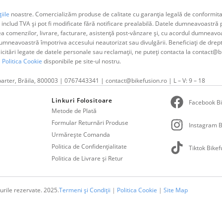
iile
noastre. Comercializăm produse de calitate cu garanția legală de conformitat
 includ TVA și pot fi modificate fără notificare prealabilă. Datele dumneavoastr
ea comenzilor, livrare, facturare, asistență post-vânzare și, cu acordul dumne
neavoastră împotriva accesului neautorizat sau divulgării. Beneficiați de dreptul 
olicitări legate de datele personale sau reclamații, ne puteți contacta la contact@b
i
Politica Cookie
disponibile pe site-ul nostru.
parter, Brăila, 800003 | 0767443341 | contact@bikefusion.ro | L – V: 9 – 18
Linkuri Folositoare
Facebook Bi
Metode de Plată
Formular Returnări Produse
Instagram B
Urmărește Comanda
Politica de Confidențialitate
Tiktok Bikef
Politica de Livrare și Retur
urile rezervate. 2025.
Termeni și Condiții
|
Politica Cookie
|
Site Map