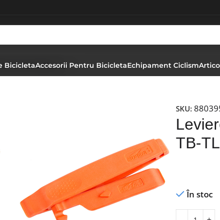
B TB-TL08 Plastic
 Bicicleta
Accesorii Pentru Bicicleta
Echipament Ciclism
Artico
88039
SKU:
Levie
TB-TL
În stoc