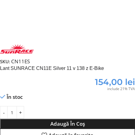
CN11ES
SKU:
Lant SUNRACE CN11E Silver 11 v 138 z E-Bike
154,00
lei
include 21% TVA
În stoc
Adaugă În Coș