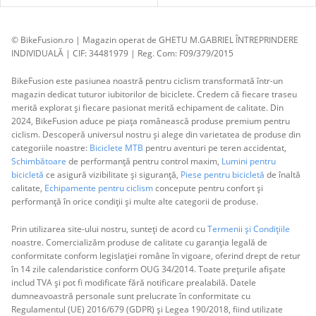
© BikeFusion.ro | Magazin operat de GHETU M.GABRIEL ÎNTREPRINDERE
INDIVIDUALĂ | CIF: 34481979 | Reg. Com: F09/379/2015
BikeFusion este pasiunea noastră pentru ciclism transformată într-un
magazin dedicat tuturor iubitorilor de biciclete. Credem că fiecare traseu
merită explorat și fiecare pasionat merită echipament de calitate. Din
2024, BikeFusion aduce pe piața românească produse premium pentru
ciclism. Descoperă universul nostru și alege din varietatea de produse din
categoriile noastre:
Biciclete MTB
pentru aventuri pe teren accidentat,
Schimbătoare
de performanță pentru control maxim,
Lumini pentru
bicicletă
ce asigură vizibilitate și siguranță,
Piese pentru bicicletă
de înaltă
calitate,
Echipamente pentru ciclism
concepute pentru confort și
performanță în orice condiții și multe alte categorii de produse.
Prin utilizarea site-ului nostru, sunteți de acord cu
Termenii și Condițiile
noastre. Comercializăm produse de calitate cu garanția legală de
conformitate conform legislației române în vigoare, oferind drept de retur
în 14 zile calendaristice conform OUG 34/2014. Toate prețurile afișate
includ TVA și pot fi modificate fără notificare prealabilă. Datele
dumneavoastră personale sunt prelucrate în conformitate cu
Regulamentul (UE) 2016/679 (GDPR) și Legea 190/2018, fiind utilizate