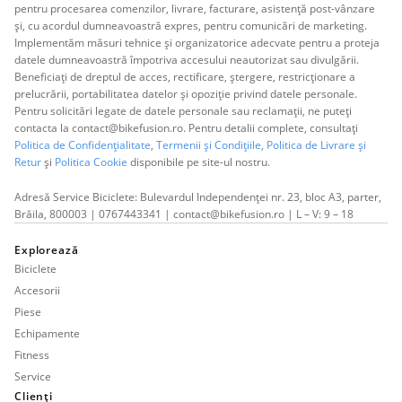
pentru procesarea comenzilor, livrare, facturare, asistență post-vânzare
și, cu acordul dumneavoastră expres, pentru comunicări de marketing.
Implementăm măsuri tehnice și organizatorice adecvate pentru a proteja
datele dumneavoastră împotriva accesului neautorizat sau divulgării.
Beneficiați de dreptul de acces, rectificare, ștergere, restricționare a
prelucrării, portabilitatea datelor și opoziție privind datele personale.
Pentru solicitări legate de datele personale sau reclamații, ne puteți
contacta la contact@bikefusion.ro. Pentru detalii complete, consultați
Politica de Confidențialitate
,
Termenii și Condițiile,
Politica de Livrare și
Retur
și
Politica Cookie
disponibile pe site-ul nostru.
Adresă Service Biciclete: Bulevardul Independenței nr. 23, bloc A3, parter,
Brăila, 800003 | 0767443341 | contact@bikefusion.ro | L – V: 9 – 18
Explorează
Biciclete
Accesorii
Piese
Echipamente
Fitness
Service
Clienți