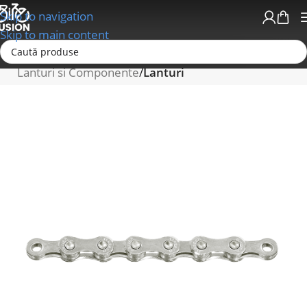
Skip to navigation
Skip to main content
Prima pagină
Schimbatoare/Transmisii
Lanturi si Componente
Lanturi