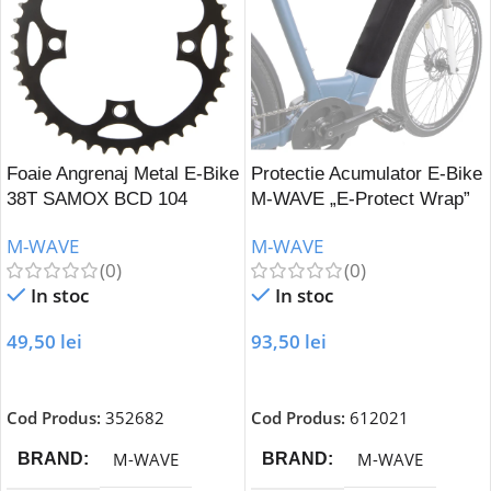
Foaie Angrenaj Metal E-Bike
Protectie Acumulator E-Bike
38T SAMOX BCD 104
M-WAVE „E-Protect Wrap”
M-WAVE
M-WAVE
(0)
(0)
In stoc
In stoc
49,50
lei
93,50
lei
Adaugă În Coș
Adaugă În Coș
Cod Produs:
352682
Cod Produs:
612021
M-WAVE
M-WAVE
BRAND
BRAND