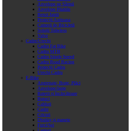
Anvelope pe Sârmă
Anvelope Pliabile
Benzi Jantă
Protecții Antipana
Cameră de Bicicletă
Soluții Tubeless
Valve
Cadre/Urechi
Cadru Fat Bike
Cadru MTB
Cadru Single Speed
Cadru Road Racing
Protecții Cadru
Urechi Cadru
E-Bike
Angrenaje, Brațe, Plăci
Anvelope/Jante
Baterii și încărcătoare
Butuci
Cabluri
Cadre
Cricuri
Display și manete
Furci/Șei
Lanțuri