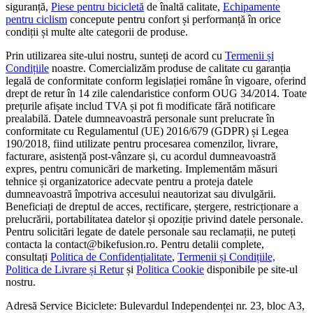
siguranță,
Piese pentru bicicletă
de înaltă calitate,
Echipamente
pentru ciclism
concepute pentru confort și performanță în orice
condiții și multe alte categorii de produse.
Prin utilizarea site-ului nostru, sunteți de acord cu
Termenii și
Condițiile
noastre. Comercializăm produse de calitate cu garanția
legală de conformitate conform legislației române în vigoare, oferind
drept de retur în 14 zile calendaristice conform OUG 34/2014. Toate
prețurile afișate includ TVA și pot fi modificate fără notificare
prealabilă. Datele dumneavoastră personale sunt prelucrate în
conformitate cu Regulamentul (UE) 2016/679 (GDPR) și Legea
190/2018, fiind utilizate pentru procesarea comenzilor, livrare,
facturare, asistență post-vânzare și, cu acordul dumneavoastră
expres, pentru comunicări de marketing. Implementăm măsuri
tehnice și organizatorice adecvate pentru a proteja datele
dumneavoastră împotriva accesului neautorizat sau divulgării.
Beneficiați de dreptul de acces, rectificare, ștergere, restricționare a
prelucrării, portabilitatea datelor și opoziție privind datele personale.
Pentru solicitări legate de datele personale sau reclamații, ne puteți
contacta la contact@bikefusion.ro. Pentru detalii complete,
consultați
Politica de Confidențialitate
,
Termenii și Condițiile,
Politica de Livrare și Retur
și
Politica Cookie
disponibile pe site-ul
nostru.
Adresă Service Biciclete: Bulevardul Independenței nr. 23, bloc A3,