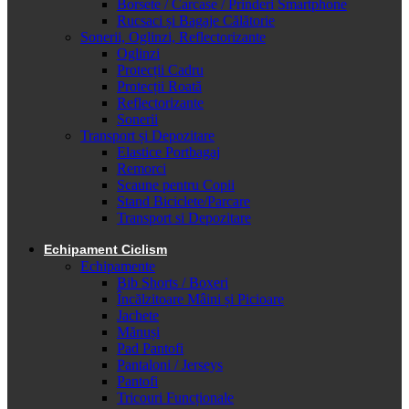
Borsete / Carcase / Prinderi Smartphone
Rucsaci și Bagaje Călătorie
Sonerii, Oglinzi, Reflectorizante
Oglinzi
Protecții Cadru
Protecții Roată
Reflectorizante
Sonerii
Transport și Depozitare
Elastice Portbagaj
Remorci
Scaune pentru Copii
Stand Biciclete/Parcare
Transport si Depozitare
Echipament Ciclism
Echipamente
Bib Shorts / Boxeri
Încălzitoare Mâini și Picioare
Jachete
Mănuși
Pad Pantofi
Pantaloni / Jerseys
Pantofi
Tricouri Funcționale