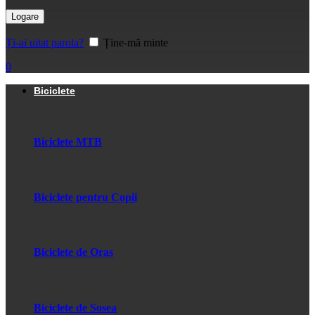
Logare
Ți-ai uitat parola?
Ține-mă minte
0
Biciclete
Biciclete MTB
Biciclete pentru Copii
Biciclete de Oras
Biciclete de Sosea