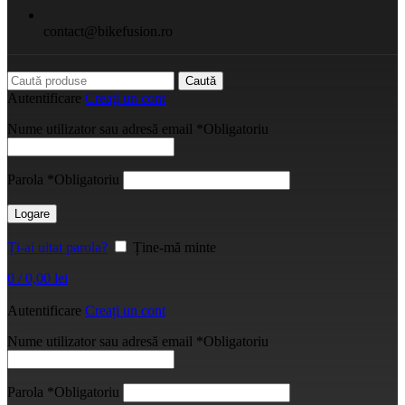
contact@bikefusion.ro
Caută
Autentificare
Creați un cont
Nume utilizator sau adresă email
*
Obligatoriu
Parola
*
Obligatoriu
Logare
Ți-ai uitat parola?
Ține-mă minte
0
/
0,00
lei
Autentificare
Creați un cont
Nume utilizator sau adresă email
*
Obligatoriu
Parola
*
Obligatoriu