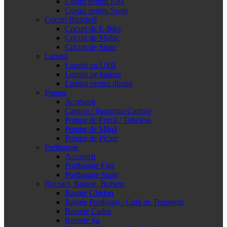
Coșuri pentru Față
Coșuri pentru Spate
Cricuri Bicicletă
Cricuri de E-Bike
Cricuri de Mijloc
Cricuri de Spate
Lumini
Lumini cu USB
Lumini pe baterie
Lumini pentru dinam
Pompe
Accesorii
Cartușe / Suporturi Cartușe
Pompe de Furcă / Tubeless
Pompe de Mână
Pompe de Picior
Portbagaje
Accesorii
Portbagaje Față
Portbagaje Spate
Rucsaci, Bagaje, Borsete
Bagaje Ghidon
Bagaje Portbagaj / Cutii de Transport
Borsete Cadru
Borsete Șa