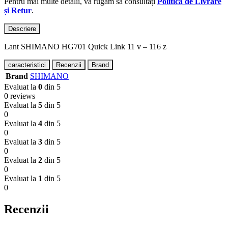
Pentru mai multe detalii, vă rugăm să consultați
Politica de Livrare
și Retur
.
Descriere
Lant SHIMANO HG701 Quick Link 11 v – 116 z
caracteristici
Recenzii
Brand
Brand
SHIMANO
Evaluat la
0
din 5
0 reviews
Evaluat la
5
din 5
0
Evaluat la
4
din 5
0
Evaluat la
3
din 5
0
Evaluat la
2
din 5
0
Evaluat la
1
din 5
0
Recenzii