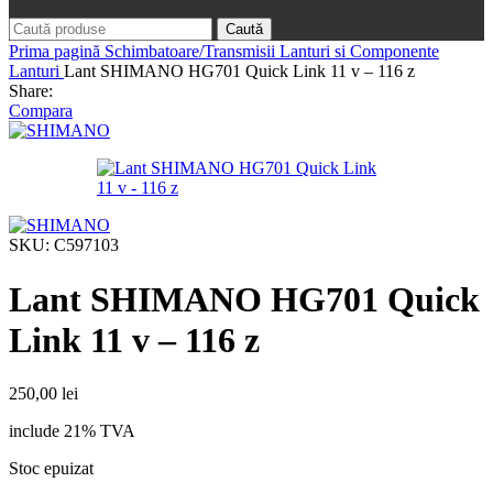
Caută
Prima pagină
Schimbatoare/Transmisii
Lanturi si Componente
Lanturi
Lant SHIMANO HG701 Quick Link 11 v – 116 z
Share:
Compara
SKU:
C597103
Lant SHIMANO HG701 Quick
Link 11 v – 116 z
250,00
lei
include 21% TVA
Stoc epuizat