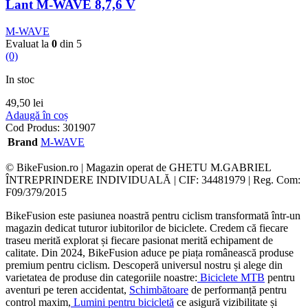
Lant M-WAVE 8,7,6 V
M-WAVE
Evaluat la
0
din 5
(0)
In stoc
49,50
lei
Adaugă în coș
Cod Produs:
301907
Brand
M-WAVE
© BikeFusion.ro | Magazin operat de GHETU M.GABRIEL
ÎNTREPRINDERE INDIVIDUALĂ | CIF: 34481979 | Reg. Com:
F09/379/2015
BikeFusion este pasiunea noastră pentru ciclism transformată într-un
magazin dedicat tuturor iubitorilor de biciclete. Credem că fiecare
traseu merită explorat și fiecare pasionat merită echipament de
calitate. Din 2024, BikeFusion aduce pe piața românească produse
premium pentru ciclism. Descoperă universul nostru și alege din
varietatea de produse din categoriile noastre:
Biciclete MTB
pentru
aventuri pe teren accidentat,
Schimbătoare
de performanță pentru
control maxim,
Lumini pentru bicicletă
ce asigură vizibilitate și