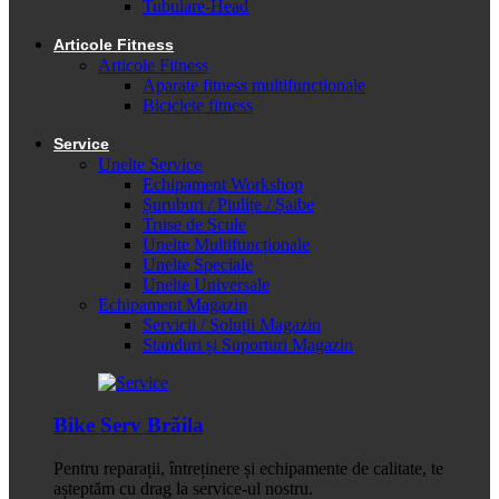
Tubulare-Head
Articole Fitness
Articole Fitness
Aparate fitness multifunctionale
Biciclete fitness
Service
Unelte Service
Echipament Workshop
Șuruburi / Piulițe / Șaibe
Truse de Scule
Unelte Multifuncționale
Unelte Speciale
Unelte Universale
Echipament Magazin
Servicii / Soluții Magazin
Standuri și Suporturi Magazin
Bike Serv Brăila
Pentru reparații, întreținere și echipamente de calitate, te
așteptăm cu drag la service-ul nostru.