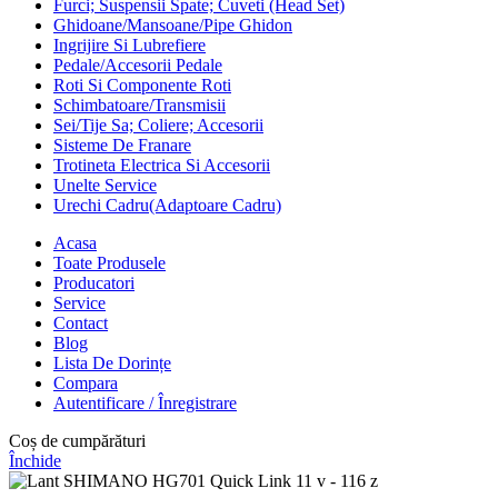
Furci; Suspensii Spate; Cuveti (Head Set)
Ghidoane/Mansoane/Pipe Ghidon
Ingrijire Si Lubrefiere
Pedale/Accesorii Pedale
Roti Si Componente Roti
Schimbatoare/Transmisii
Sei/Tije Sa; Coliere; Accesorii
Sisteme De Franare
Trotineta Electrica Si Accesorii
Unelte Service
Urechi Cadru(Adaptoare Cadru)
Acasa
Toate Produsele
Producatori
Service
Contact
Blog
Lista De Dorințe
Compara
Autentificare / Înregistrare
Coș de cumpărături
Închide