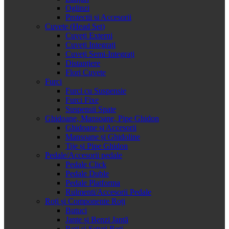
Oglinzi
Protectii si Accesorii
Cuvete (Head Set)
Cuveți Externi
Cuveți Integrați
Cuveți Semi-Integrați
Distanțiere
Flori Cuvete
Furci
Furci cu Suspensie
Furci Fixe
Suspensii Spate
Ghidoane, Mansoane, Pipe Ghidon
Ghidoane și Accesorii
Mansoane și Ghidoline
Tije și Pipe Ghidon
Pedale/Accesorii pedale
Pedale Click
Pedale Duble
Pedale Platforma
Rulmenti/Accesorii Pedale
Roți și Componente Roți
Butuci
Jante și Benzi Jantă
Roți și Seturi Roți