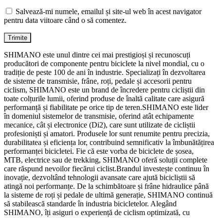
Salvează-mi numele, emailul și site-ul web în acest navigator
pentru data viitoare când o să comentez.
SHIMANO este unul dintre cei mai prestigioși și recunoscuți
producători de componente pentru biciclete la nivel mondial, cu o
tradiție de peste 100 de ani în industrie. Specializați în dezvoltarea
de sisteme de transmisie, frâne, roți, pedale și accesorii pentru
ciclism, SHIMANO este un brand de încredere pentru cicliștii din
toate colțurile lumii, oferind produse de înaltă calitate care asigură
performanță și fiabilitate pe orice tip de teren.SHIMANO este lider
în domeniul sistemelor de transmisie, oferind atât echipamente
mecanice, cât și electronice (Di2), care sunt utilizate de cicliștii
profesioniști și amatori. Produsele lor sunt renumite pentru precizia,
durabilitatea și eficiența lor, contribuind semnificativ la îmbunătățirea
performanței bicicletei. Fie că este vorba de biciclete de șosea,
MTB, electrice sau de trekking, SHIMANO oferă soluții complete
care răspund nevoilor fiecărui ciclist.Brandul investește continuu în
inovație, dezvoltând tehnologii avansate care ajută bicicliștii să
atingă noi performanțe. De la schimbătoare și frâne hidraulice până
la sisteme de roți și pedale de ultimă generație, SHIMANO continuă
să stabilească standarde în industria bicicletelor. Alegând
SHIMANO, îți asiguri o experiență de ciclism optimizată, cu