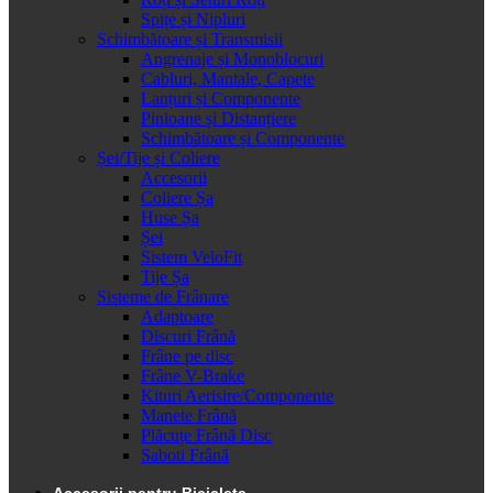
Spițe și Nipluri
Schimbătoare și Transmisii
Angrenaje și Monoblocuri
Cabluri, Mantale, Capete
Lanțuri și Componente
Pinioane și Distanțiere
Schimbătoare și Componente
Șei/Tije și Coliere
Accesorii
Coliere Șa
Huse Șa
Șei
Sistem VeloFit
Tije Șa
Sisteme de Frânare
Adaptoare
Discuri Frână
Frâne pe disc
Frâne V-Brake
Kituri Aerisire/Componente
Manete Frână
Plăcuțe Frână Disc
Saboti Frână
Accesorii pentru Bicicleta