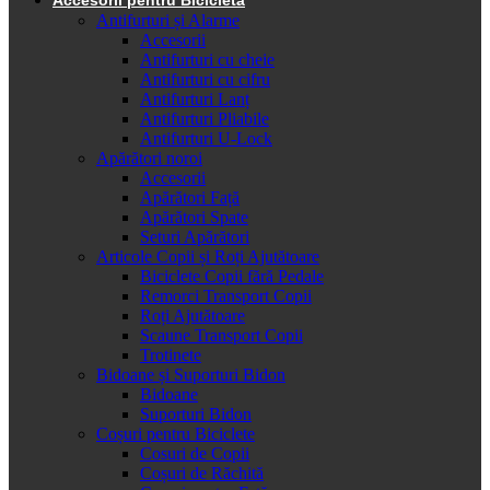
Antifurturi și Alarme
Accesorii
Antifurturi cu cheie
Antifurturi cu cifru
Antifurturi Lanț
Antifurturi Pliabile
Antifurturi U-Lock
Apărători noroi
Accesorii
Apărători Față
Apărători Spate
Seturi Apărători
Articole Copii și Roți Ajutătoare
Biciclete Copii fără Pedale
Remorci Transport Copii
Roți Ajutătoare
Scaune Transport Copii
Trotinete
Bidoane și Suporturi Bidon
Bidoane
Suporturi Bidon
Coșuri pentru Biciclete
Cosuri de Copii
Coșuri de Răchită