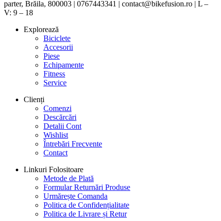
parter, Brăila, 800003 | 0767443341 | contact@bikefusion.ro | L –
V: 9 – 18
Explorează
Biciclete
Accesorii
Piese
Echipamente
Fitness
Service
Clienți
Comenzi
Descărcări
Detalii Cont
Wishlist
Întrebări Frecvente
Contact
Linkuri Folositoare
Metode de Plată
Formular Returnări Produse
Urmărește Comanda
Politica de Confidențialitate
Politica de Livrare și Retur