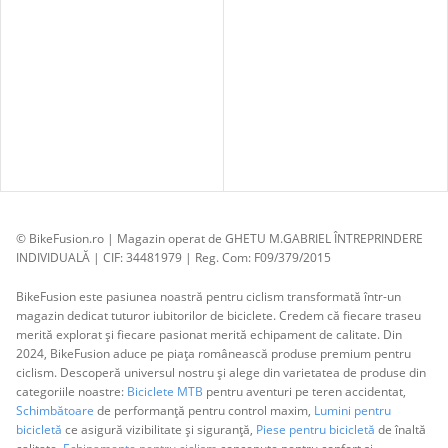
© BikeFusion.ro | Magazin operat de GHETU M.GABRIEL ÎNTREPRINDERE
INDIVIDUALĂ | CIF: 34481979 | Reg. Com: F09/379/2015
BikeFusion este pasiunea noastră pentru ciclism transformată într-un
magazin dedicat tuturor iubitorilor de biciclete. Credem că fiecare traseu
merită explorat și fiecare pasionat merită echipament de calitate. Din
2024, BikeFusion aduce pe piața românească produse premium pentru
ciclism. Descoperă universul nostru și alege din varietatea de produse din
categoriile noastre:
Biciclete MTB
pentru aventuri pe teren accidentat,
Schimbătoare
de performanță pentru control maxim,
Lumini pentru
bicicletă
ce asigură vizibilitate și siguranță,
Piese pentru bicicletă
de înaltă