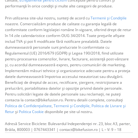
calitate,
Echipamente pentru ciclism
concepute pentru confort și
performanță în orice condiții și multe alte categorii de produse.
Prin utilizarea site-ului nostru, sunteți de acord cu
Termenii și Condițiile
noastre. Comercializăm produse de calitate cu garanția legală de
conformitate conform legislației române în vigoare, oferind drept de retur
în 14 zile calendaristice conform OUG 34/2014. Toate prețurile afișate
includ TVA și pot fi modificate fără notificare prealabilă. Datele
dumneavoastră personale sunt prelucrate în conformitate cu
Regulamentul (UE) 2016/679 (GDPR) și Legea 190/2018, fiind utilizate
pentru procesarea comenzilor, livrare, facturare, asistență post-vânzare
și, cu acordul dumneavoastră expres, pentru comunicări de marketing.
Implementăm măsuri tehnice și organizatorice adecvate pentru a proteja
datele dumneavoastră împotriva accesului neautorizat sau divulgării.
Beneficiați de dreptul de acces, rectificare, ștergere, restricționare a
prelucrării, portabilitatea datelor și opoziție privind datele personale.
Pentru solicitări legate de datele personale sau reclamații, ne puteți
contacta la contact@bikefusion.ro. Pentru detalii complete, consultați
Politica de Confidențialitate
,
Termenii și Condițiile,
Politica de Livrare și
Retur
și
Politica Cookie
disponibile pe site-ul nostru.
Adresă Service Biciclete: Bulevardul Independenței nr. 23, bloc A3, parter,
Brăila, 800003 | 0767443341 | contact@bikefusion.ro | L – V: 9 – 18