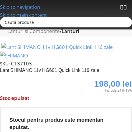
Skip to navigation
Skip to main content
Prima pagină
Schimbatoare/Transmisii
Lanturi si Componente
Lanturi
C137103
SKU:
Lant SHIMANO 11v HG601 Quick Link 116 zale
198,00
lei
include 21% TVA
Stoc epuizat
Stocul pentru produs este momentan
epuizat.