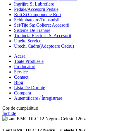
Ingrijire Si Lubrefiere
Pedale/Accesorii Pedale
Roti Si Componente Roti
Schimbatoare/Transmisii
Sei/Tije Sa; Coliere; Accesorii
Sisteme De Franare
Trotineta Electrica Si Accesorii
Unelte Service
Urechi Cadru(Adaptoare Cadru)
Acasa
Toate Produsele
Producatori
Service
Contact
Blog
Lista De Dorințe
Compara
Autentificare / Înregistrare
Coș de cumpărături
Închide
Lant KMC DLC 12 Negru – Celeste 126 z