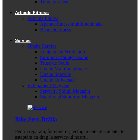
Tubulare-Head
Articole Fitness
Articole Fitness
Aparate fitness multifunctionale
Biciclete fitness
Service
Unelte Service
Echipament Workshop
Șuruburi / Piulițe / Șaibe
Truse de Scule
Unelte Multifuncționale
Unelte Speciale
Unelte Universale
Echipament Magazin
Servicii / Soluții Magazin
Standuri și Suporturi Magazin
Bike Serv Brăila
Pentru reparații, întreținere și echipamente de calitate, te
așteptăm cu drag la service-ul nostru.