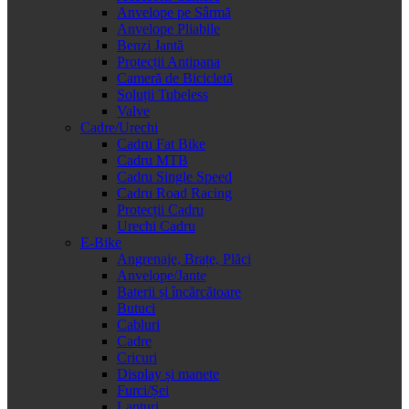
Anvelope pe Sârmă
Anvelope Pliabile
Benzi Jantă
Protecții Antipana
Cameră de Bicicletă
Soluții Tubeless
Valve
Cadre/Urechi
Cadru Fat Bike
Cadru MTB
Cadru Single Speed
Cadru Road Racing
Protecții Cadru
Urechi Cadru
E-Bike
Angrenaje, Brațe, Plăci
Anvelope/Jante
Baterii și încărcătoare
Butuci
Cabluri
Cadre
Cricuri
Display și manete
Furci/Șei
Lanțuri