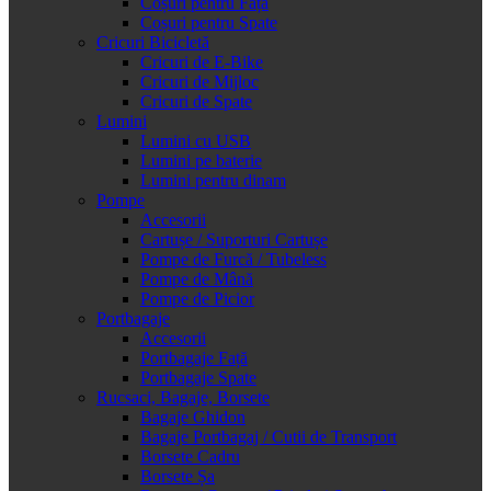
Coșuri pentru Față
Coșuri pentru Spate
Cricuri Bicicletă
Cricuri de E-Bike
Cricuri de Mijloc
Cricuri de Spate
Lumini
Lumini cu USB
Lumini pe baterie
Lumini pentru dinam
Pompe
Accesorii
Cartușe / Suporturi Cartușe
Pompe de Furcă / Tubeless
Pompe de Mână
Pompe de Picior
Portbagaje
Accesorii
Portbagaje Față
Portbagaje Spate
Rucsaci, Bagaje, Borsete
Bagaje Ghidon
Bagaje Portbagaj / Cutii de Transport
Borsete Cadru
Borsete Șa