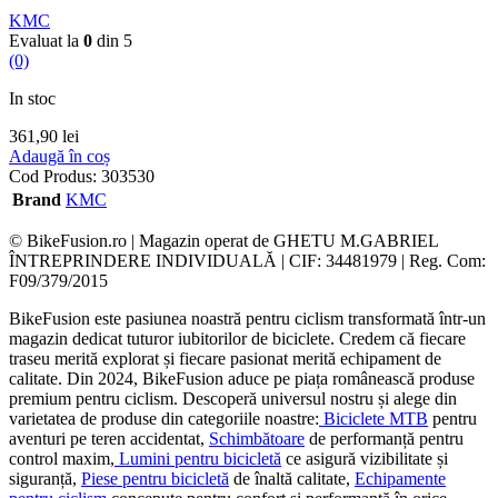
KMC
Evaluat la
0
din 5
(0)
In stoc
361,90
lei
Adaugă în coș
Cod Produs:
303530
Brand
KMC
© BikeFusion.ro | Magazin operat de GHETU M.GABRIEL
ÎNTREPRINDERE INDIVIDUALĂ | CIF: 34481979 | Reg. Com:
F09/379/2015
BikeFusion este pasiunea noastră pentru ciclism transformată într-un
magazin dedicat tuturor iubitorilor de biciclete. Credem că fiecare
traseu merită explorat și fiecare pasionat merită echipament de
calitate. Din 2024, BikeFusion aduce pe piața românească produse
premium pentru ciclism. Descoperă universul nostru și alege din
varietatea de produse din categoriile noastre:
Biciclete MTB
pentru
aventuri pe teren accidentat,
Schimbătoare
de performanță pentru
control maxim,
Lumini pentru bicicletă
ce asigură vizibilitate și
siguranță,
Piese pentru bicicletă
de înaltă calitate,
Echipamente