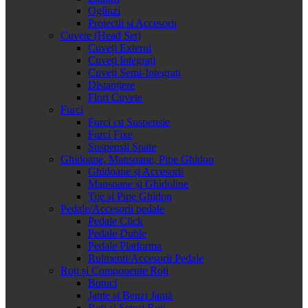
Oglinzi
Protectii si Accesorii
Cuvete (Head Set)
Cuveți Externi
Cuveți Integrați
Cuveți Semi-Integrați
Distanțiere
Flori Cuvete
Furci
Furci cu Suspensie
Furci Fixe
Suspensii Spate
Ghidoane, Mansoane, Pipe Ghidon
Ghidoane și Accesorii
Mansoane și Ghidoline
Tije și Pipe Ghidon
Pedale/Accesorii pedale
Pedale Click
Pedale Duble
Pedale Platforma
Rulmenti/Accesorii Pedale
Roți și Componente Roți
Butuci
Jante și Benzi Jantă
Roți și Seturi Roți