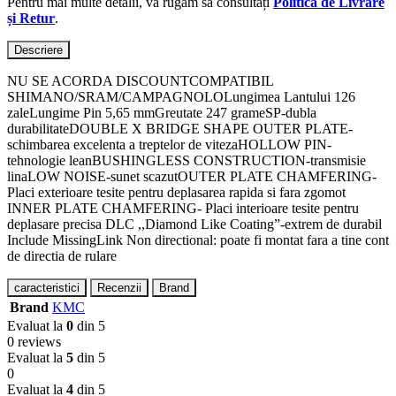
Pentru mai multe detalii, vă rugăm să consultați
Politica de Livrare
și Retur
.
Descriere
NU SE ACORDA DISCOUNTCOMPATIBIL
SHIMANO/SRAM/CAMPAGNOLOLungimea Lantului 126
zaleLungime Pin 5,65 mmGreutate 247 grameSP-dubla
durabilitateDOUBLE X BRIDGE SHAPE OUTER PLATE-
schimbarea excelenta a treptelor de vitezaHOLLOW PIN-
tehnologie leanBUSHINGLESS CONSTRUCTION-transmisie
linaLOW NOISE-sunet scazutOUTER PLATE CHAMFERING-
Placi exterioare tesite pentru deplasarea rapida si fara zgomot
INNER PLATE CHAMFERING- Placi interioare tesite pentru
deplasare precisa DLC ,,Diamond Like Coating”-extrem de durabil
Include MissingLink Non directional: poate fi montat fara a tine cont
de directia de rulare
caracteristici
Recenzii
Brand
Brand
KMC
Evaluat la
0
din 5
0 reviews
Evaluat la
5
din 5
0
Evaluat la
4
din 5