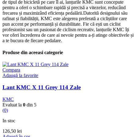
de tipul de bicicletă pe care îl ai, lanțurile KMC sunt concepute
pentru a oferi o schimbare rapidă și precisă a vitezelor, reducând
frecarea și maximizând eficiența pedalării.Datorită designului său
rafinat și fiabilității, KMC este alegerea preferată a cicliștilor care
pun accent pe performanță și durabilitate. Fie că ești un ciclist
profesionist sau un pasionat de ciclism recreativ, lanțurile KMC îți
vor oferi încrederea de care ai nevoie pentru a-ți atinge obiectivele și
a te bucura de fiecare pedalare.
Produse din aceeasi categorie
Compara
Adaugă la favorite
Lant KMC X 11 Grey 114 Zale
KMC
Evaluat la
0
din 5
(0)
In stoc
126,50
lei
Adaugă în coș