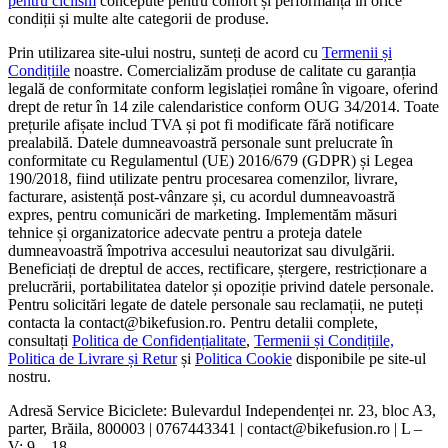
pentru ciclism
concepute pentru confort și performanță în orice
condiții și multe alte categorii de produse.
Prin utilizarea site-ului nostru, sunteți de acord cu
Termenii și
Condițiile
noastre. Comercializăm produse de calitate cu garanția
legală de conformitate conform legislației române în vigoare, oferind
drept de retur în 14 zile calendaristice conform OUG 34/2014. Toate
prețurile afișate includ TVA și pot fi modificate fără notificare
prealabilă. Datele dumneavoastră personale sunt prelucrate în
conformitate cu Regulamentul (UE) 2016/679 (GDPR) și Legea
190/2018, fiind utilizate pentru procesarea comenzilor, livrare,
facturare, asistență post-vânzare și, cu acordul dumneavoastră
expres, pentru comunicări de marketing. Implementăm măsuri
tehnice și organizatorice adecvate pentru a proteja datele
dumneavoastră împotriva accesului neautorizat sau divulgării.
Beneficiați de dreptul de acces, rectificare, ștergere, restricționare a
prelucrării, portabilitatea datelor și opoziție privind datele personale.
Pentru solicitări legate de datele personale sau reclamații, ne puteți
contacta la contact@bikefusion.ro. Pentru detalii complete,
consultați
Politica de Confidențialitate
,
Termenii și Condițiile,
Politica de Livrare și Retur
și
Politica Cookie
disponibile pe site-ul
nostru.
Adresă Service Biciclete: Bulevardul Independenței nr. 23, bloc A3,
parter, Brăila, 800003 | 0767443341 | contact@bikefusion.ro | L –
V: 9 – 18