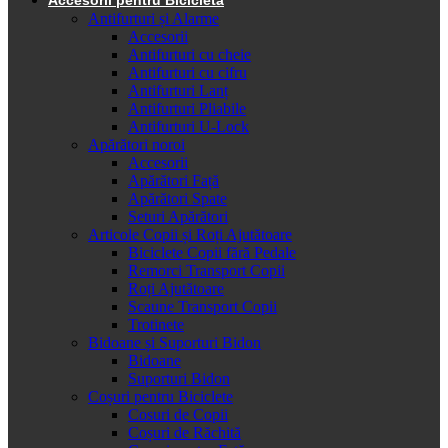
Antifurturi și Alarme
Accesorii
Antifurturi cu cheie
Antifurturi cu cifru
Antifurturi Lanț
Antifurturi Pliabile
Antifurturi U-Lock
Apărători noroi
Accesorii
Apărători Față
Apărători Spate
Seturi Apărători
Articole Copii și Roți Ajutătoare
Biciclete Copii fără Pedale
Remorci Transport Copii
Roți Ajutătoare
Scaune Transport Copii
Trotinete
Bidoane și Suporturi Bidon
Bidoane
Suporturi Bidon
Coșuri pentru Biciclete
Cosuri de Copii
Coșuri de Răchită