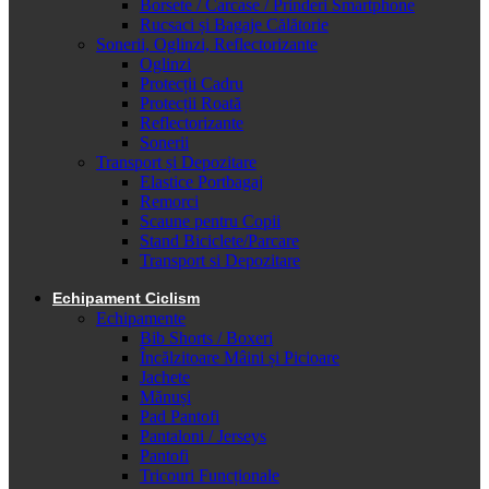
Borsete / Carcase / Prinderi Smartphone
Rucsaci și Bagaje Călătorie
Sonerii, Oglinzi, Reflectorizante
Oglinzi
Protecții Cadru
Protecții Roată
Reflectorizante
Sonerii
Transport și Depozitare
Elastice Portbagaj
Remorci
Scaune pentru Copii
Stand Biciclete/Parcare
Transport si Depozitare
Echipament Ciclism
Echipamente
Bib Shorts / Boxeri
Încălzitoare Mâini și Picioare
Jachete
Mănuși
Pad Pantofi
Pantaloni / Jerseys
Pantofi
Tricouri Funcționale