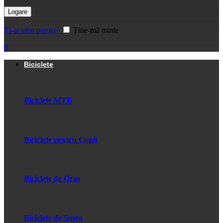
Logare
Ți-ai uitat parola?
Ține-mă minte
0
Biciclete
Biciclete MTB
Biciclete pentru Copii
Biciclete de Oras
Biciclete de Sosea