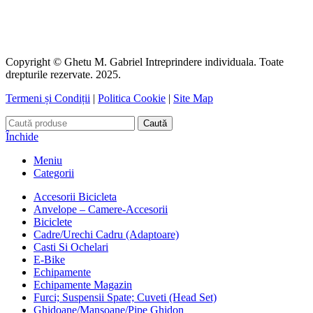
Copyright © Ghetu M. Gabriel Intreprindere individuala. Toate
drepturile rezervate. 2025.
Termeni și Condiții
|
Politica Cookie
|
Site Map
Caută
Închide
Meniu
Categorii
Accesorii Bicicleta
Anvelope – Camere-Accesorii
Biciclete
Cadre/Urechi Cadru (Adaptoare)
Casti Si Ochelari
E-Bike
Echipamente
Echipamente Magazin
Furci; Suspensii Spate; Cuveti (Head Set)
Ghidoane/Mansoane/Pipe Ghidon