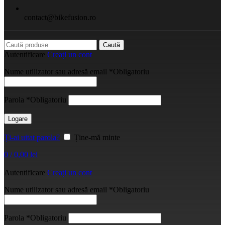
contact@bikefusion.ro
Caută
Autentificare
Creați un cont
Nume utilizator sau adresă email
*
Obligatoriu
Parola
*
Obligatoriu
Logare
Ți-ai uitat parola?
Ține-mă minte
0
/
0,00
lei
Autentificare
Creați un cont
Nume utilizator sau adresă email
*
Obligatoriu
Parola
*
Obligatoriu