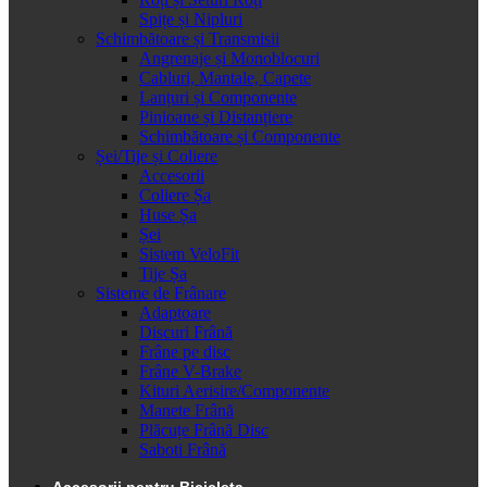
Spițe și Nipluri
Schimbătoare și Transmisii
Angrenaje și Monoblocuri
Cabluri, Mantale, Capete
Lanțuri și Componente
Pinioane și Distanțiere
Schimbătoare și Componente
Șei/Tije și Coliere
Accesorii
Coliere Șa
Huse Șa
Șei
Sistem VeloFit
Tije Șa
Sisteme de Frânare
Adaptoare
Discuri Frână
Frâne pe disc
Frâne V-Brake
Kituri Aerisire/Componente
Manete Frână
Plăcuțe Frână Disc
Saboti Frână
Accesorii pentru Bicicleta