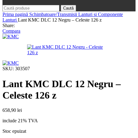
Caută
Prima pagină
Schimbatoare/Transmisii
Lanturi si Componente
Lanturi
Lant KMC DLC 12 Negru – Celeste 126 z
Share:
Compara
SKU:
303507
Lant KMC DLC 12 Negru –
Celeste 126 z
658,90
lei
include 21% TVA
Stoc epuizat