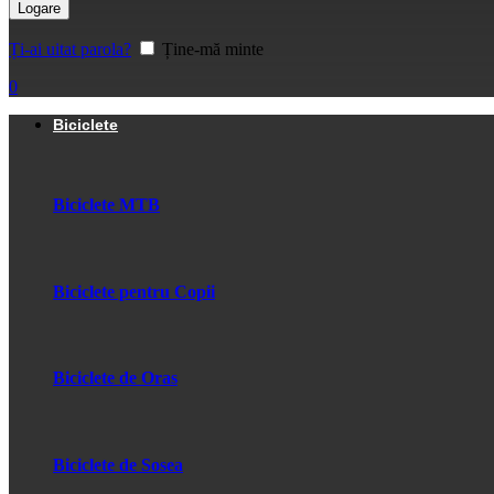
Logare
Ți-ai uitat parola?
Ține-mă minte
0
Biciclete
Biciclete MTB
Biciclete pentru Copii
Biciclete de Oras
Biciclete de Sosea