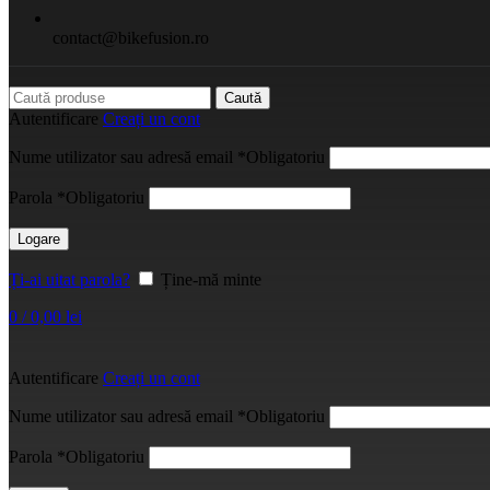
contact@bikefusion.ro
Caută
Autentificare
Creați un cont
Nume utilizator sau adresă email
*
Obligatoriu
Parola
*
Obligatoriu
Logare
Ți-ai uitat parola?
Ține-mă minte
0
/
0,00
lei
Autentificare
Creați un cont
Nume utilizator sau adresă email
*
Obligatoriu
Parola
*
Obligatoriu