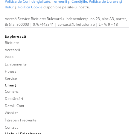
Politica de Confidențialitate
,
Termenii și Condițiile,
Politica de Livrare și
Retur
și
Politica Cookie
disponibile pe site-ul nostru.
Adresă Service Biciclete: Bulevardul Independenței nr. 23, bloc A3, parter,
Brăila, 800003 | 0767443341 | contact@bikefusion.ro | L – V: 9 – 18
Explorează
Biciclete
Accesorii
Piese
Echipamente
Fitness
Service
Clienți
Comenzi
Descărcări
Detalii Cont
Wishlist
Întrebări Frecvente
Contact
Linkuri Folositoare