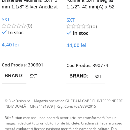
Distantier Aluminiu SXT 5
Rulment SXT Integrat
mm 1.1/8″ Silver Anodizat
1.1/2″- 40 mm(A) x 52
mm(B) x 8 mm(C) 45/45*
SXT
SXT
(0)
(0)
In stoc
In stoc
4,40
lei
44,00
lei
Adaugă În Coș
Adaugă În Coș
Cod Produs:
390601
Cod Produs:
390774
SXT
BRAND
SXT
BRAND
© BikeFusion.ro | Magazin operat de GHETU M.GABRIEL ÎNTREPRINDERE
INDIVIDUALĂ | CIF: 34481979 | Reg. Com: F09/379/2015
BikeFusion este pasiunea noastră pentru ciclism transformată într-un
magazin dedicat tuturor iubitorilor de biciclete. Credem că fiecare traseu
merită explorat și fiecare pasionat merită echipament de calitate. Din