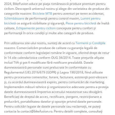
2024, BikeFusion aduce pe piața românească produse premium pentru
ciclism. Descoperă universul nostru și alege din varietatea de produse din
categoriile noastre:
Biciclete MTB
pentru aventuri pe teren accidentat,
Schimbătoare
de performanță pentru control maxim,
Lumini pentru
bicicletă
ce asigură vizibilitate și siguranță,
Piese pentru bicicletă
de înaltă
calitate,
Echipamente pentru ciclism
concepute pentru confort și
performanță în orice condiții și multe alte categorii de produse.
Prin utilizarea site-ului nostru, sunteți de acord cu
Termenii și Condițiile
noastre. Comercializăm produse de calitate cu garanția legală de
conformitate conform legislației române în vigoare, oferind drept de retur
în 14 zile calendaristice conform OUG 34/2014. Toate prețurile afișate
includ TVA și pot fi modificate fără notificare prealabilă. Datele
dumneavoastră personale sunt prelucrate în conformitate cu
Regulamentul (UE) 2016/679 (GDPR) și Legea 190/2018, fiind utilizate
pentru procesarea comenzilor, livrare, facturare, asistență post-vânzare
și, cu acordul dumneavoastră expres, pentru comunicări de marketing.
Implementăm măsuri tehnice și organizatorice adecvate pentru a proteja
datele dumneavoastră împotriva accesului neautorizat sau divulgării.
Beneficiați de dreptul de acces, rectificare, ștergere, restricționare a
prelucrării, portabilitatea datelor și opoziție privind datele personale.
Pentru solicitări legate de datele personale sau reclamații, ne puteți
contacta la contact@bikefusion.ro. Pentru detalii complete, consultați