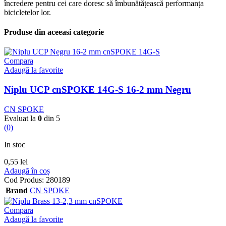
încredere pentru cei care doresc să îmbunătățească performanța
bicicletelor lor.
Produse din aceeasi categorie
Compara
Adaugă la favorite
Niplu UCP cnSPOKE 14G-S 16-2 mm Negru
CN SPOKE
Evaluat la
0
din 5
(0)
In stoc
0,55
lei
Adaugă în coș
Cod Produs:
280189
Brand
CN SPOKE
Compara
Adaugă la favorite