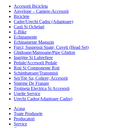
Accesorii Bicicleta
Anvelope – Camere-Accesorii
Biciclete
Cadre/Urechi Cadru (Adaptoare)
Casti Si Ochelari
E-Bike
Echipamente
Echipamente Magazin
Furci; Suspensii Spate; Cuveti (Head Set)
Ghidoane/Mansoane/Pipe Ghidon
Ingrijire Si Lubrefiere
Pedale/Accesorii Pedale
Roti Si Componente Roti
Schimbatoare/Transmisii
Sei/Tije Sa; Coliere; Accesorii
Sisteme De Franare
Trotineta Electrica Si Accesorii
Unelte Service
Urechi Cadru(Adaptoare Cadru)
Acasa
Toate Produsele
Producatori
Service