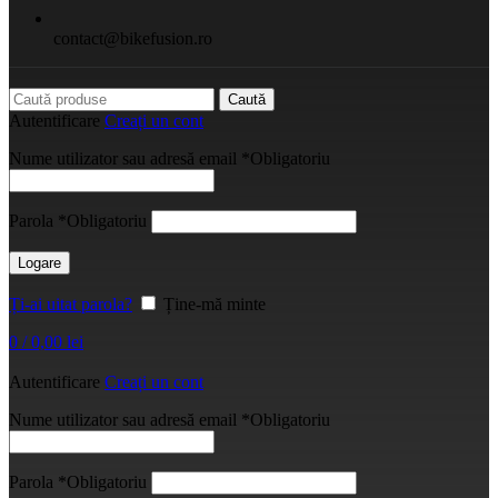
contact@bikefusion.ro
Caută
Autentificare
Creați un cont
Nume utilizator sau adresă email
*
Obligatoriu
Parola
*
Obligatoriu
Logare
Ți-ai uitat parola?
Ține-mă minte
0
/
0,00
lei
Autentificare
Creați un cont
Nume utilizator sau adresă email
*
Obligatoriu
Parola
*
Obligatoriu