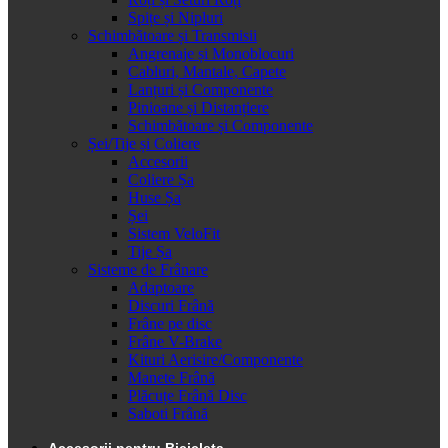
Spițe și Nipluri
Schimbătoare și Transmisii
Angrenaje și Monoblocuri
Cabluri, Mantale, Capete
Lanțuri și Componente
Pinioane și Distanțiere
Schimbătoare și Componente
Șei/Tije și Coliere
Accesorii
Coliere Șa
Huse Șa
Șei
Sistem VeloFit
Tije Șa
Sisteme de Frânare
Adaptoare
Discuri Frână
Frâne pe disc
Frâne V-Brake
Kituri Aerisire/Componente
Manete Frână
Plăcuțe Frână Disc
Saboti Frână
Accesorii pentru Bicicleta