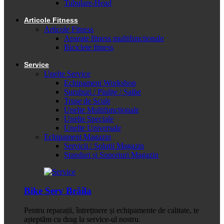
Tubulare-Head
Articole Fitness
Articole Fitness
Aparate fitness multifunctionale
Biciclete fitness
Service
Unelte Service
Echipament Workshop
Șuruburi / Piulițe / Șaibe
Truse de Scule
Unelte Multifuncționale
Unelte Speciale
Unelte Universale
Echipament Magazin
Servicii / Soluții Magazin
Standuri și Suporturi Magazin
Bike Serv Brăila
Pentru reparații, întreținere și echipamente de calitate, te
așteptăm cu drag la service-ul nostru.