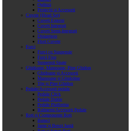
Oglinzi
Protectii si Accesorii
Cuvete (Head Set)
Cuveți Externi
Cuveți Integrați
Cuveți Semi-Integrați
Distanțiere
Flori Cuvete
Furci
Furci cu Suspensie
Furci Fixe
Suspensii Spate
Ghidoane, Mansoane, Pipe Ghidon
Ghidoane și Accesorii
Mansoane și Ghidoline
Tije și Pipe Ghidon
Pedale/Accesorii pedale
Pedale Click
Pedale Duble
Pedale Platforma
Rulmenti/Accesorii Pedale
Roți și Componente Roți
Butuci
Jante și Benzi Jantă
Roți și Seturi Roți