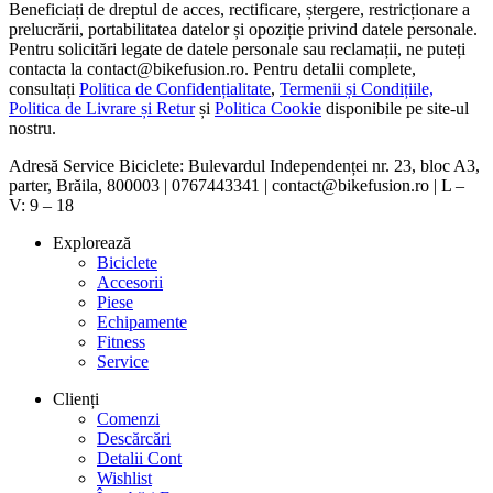
Beneficiați de dreptul de acces, rectificare, ștergere, restricționare a
prelucrării, portabilitatea datelor și opoziție privind datele personale.
Pentru solicitări legate de datele personale sau reclamații, ne puteți
contacta la contact@bikefusion.ro. Pentru detalii complete,
consultați
Politica de Confidențialitate
,
Termenii și Condițiile,
Politica de Livrare și Retur
și
Politica Cookie
disponibile pe site-ul
nostru.
Adresă Service Biciclete: Bulevardul Independenței nr. 23, bloc A3,
parter, Brăila, 800003 | 0767443341 | contact@bikefusion.ro | L –
V: 9 – 18
Explorează
Biciclete
Accesorii
Piese
Echipamente
Fitness
Service
Clienți
Comenzi
Descărcări
Detalii Cont
Wishlist