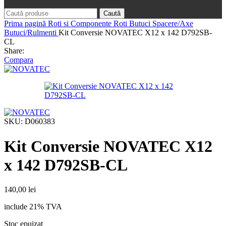
Caută
Prima pagină
Roti si Componente Roti
Butuci
Spacere/Axe
Butuci/Rulmenti
Kit Conversie NOVATEC X12 x 142 D792SB-
CL
Share:
Compara
SKU:
D060383
Kit Conversie NOVATEC X12
x 142 D792SB-CL
140,00
lei
include 21% TVA
Stoc epuizat