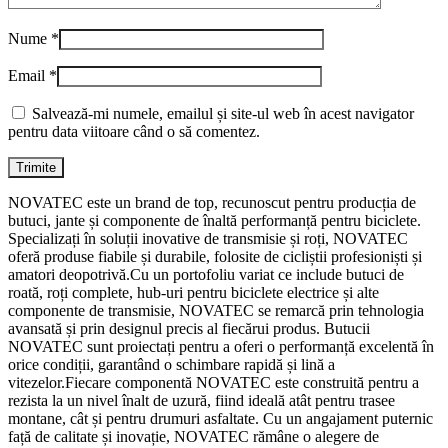
Nume
*
Email
*
Salvează-mi numele, emailul și site-ul web în acest navigator
pentru data viitoare când o să comentez.
NOVATEC este un brand de top, recunoscut pentru producția de
butuci, jante și componente de înaltă performanță pentru biciclete.
Specializați în soluții inovative de transmisie și roți, NOVATEC
oferă produse fiabile și durabile, folosite de cicliștii profesioniști și
amatori deopotrivă.Cu un portofoliu variat ce include butuci de
roată, roți complete, hub-uri pentru biciclete electrice și alte
componente de transmisie, NOVATEC se remarcă prin tehnologia
avansată și prin designul precis al fiecărui produs. Butucii
NOVATEC sunt proiectați pentru a oferi o performanță excelentă în
orice condiții, garantând o schimbare rapidă și lină a
vitezelor.Fiecare componentă NOVATEC este construită pentru a
rezista la un nivel înalt de uzură, fiind ideală atât pentru trasee
montane, cât și pentru drumuri asfaltate. Cu un angajament puternic
față de calitate și inovație, NOVATEC rămâne o alegere de