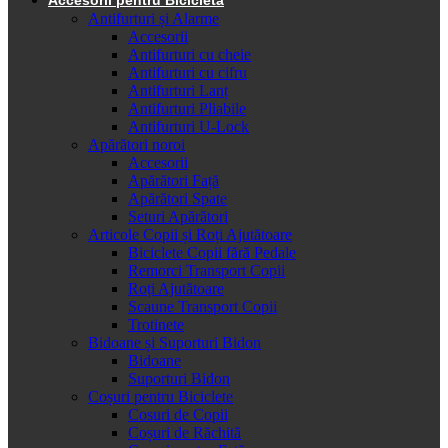
Antifurturi și Alarme
Accesorii
Antifurturi cu cheie
Antifurturi cu cifru
Antifurturi Lanț
Antifurturi Pliabile
Antifurturi U-Lock
Apărători noroi
Accesorii
Apărători Față
Apărători Spate
Seturi Apărători
Articole Copii și Roți Ajutătoare
Biciclete Copii fără Pedale
Remorci Transport Copii
Roți Ajutătoare
Scaune Transport Copii
Trotinete
Bidoane și Suporturi Bidon
Bidoane
Suporturi Bidon
Coșuri pentru Biciclete
Cosuri de Copii
Coșuri de Răchită