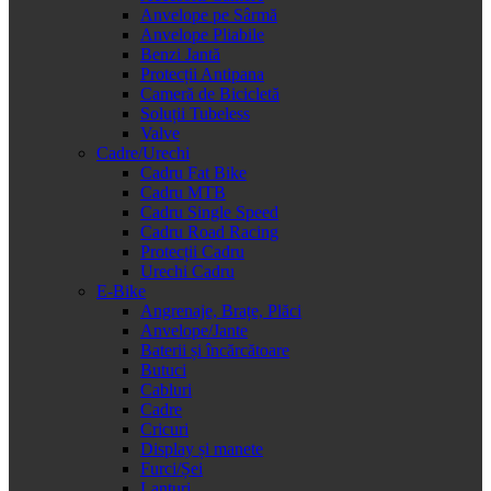
Anvelope pe Sârmă
Anvelope Pliabile
Benzi Jantă
Protecții Antipana
Cameră de Bicicletă
Soluții Tubeless
Valve
Cadre/Urechi
Cadru Fat Bike
Cadru MTB
Cadru Single Speed
Cadru Road Racing
Protecții Cadru
Urechi Cadru
E-Bike
Angrenaje, Brațe, Plăci
Anvelope/Jante
Baterii și încărcătoare
Butuci
Cabluri
Cadre
Cricuri
Display și manete
Furci/Șei
Lanțuri