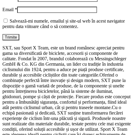
Email
*
Salvează-mi numele, emailul și site-ul web în acest navigator
pentru data viitoare când o să comentez.
SXT, sau Sport X Team, este un brand românesc apreciat pentru
gama sa diversificată de biciclete, accesorii și componente de
calitate. Fondat în 2007, brandul colaborează cu Messingschleger
GmbH & Co. KG din Germania, un lider cu tradiție în industria
ciclismului din 1924, pentru a aduce pe piață produse certificate,
durabile și accesibile cicliștilor din toate categoriile.Oferind o
combinație perfectă între inovație și design modern, SXT pune la
dispoziție o gamă variată de produse, de la componente și unelte
pentru întreținerea bicicletelor, până la sisteme de iluminat,
ghidonuri, pompe și căști de protecție. Fiecare produs este conceput
pentru a îmbunătăți siguranța, confortul și performanța, fiind ideal
atât pentru ciclismul urban, cât și pentru traseele montane.Cu o
echipă pasionată și dedicată, SXT susține transformarea fiecărei
experiențe de ciclism într-una plăcută și sigură. Produsele noastre
sunt realizate din materiale durabile, testate pentru cele mai exigente
condiții, oferind soluții accesibile și ușor de utilizat. Sport X Team
este alegerea ideală pentru cicliștii care își doresc echipamente de