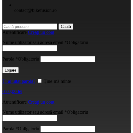
contact@bikefusion.ro
Caută
Autentificare
Creați un cont
Nume utilizator sau adresă email
*
Obligatoriu
Parola
*
Obligatoriu
Logare
Ți-ai uitat parola?
Ține-mă minte
0
/
0,00
lei
Autentificare
Creați un cont
Nume utilizator sau adresă email
*
Obligatoriu
Parola
*
Obligatoriu