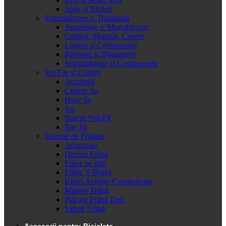
Spițe și Nipluri
Schimbătoare și Transmisii
Angrenaje și Monoblocuri
Cabluri, Mantale, Capete
Lanțuri și Componente
Pinioane și Distanțiere
Schimbătoare și Componente
Șei/Tije și Coliere
Accesorii
Coliere Șa
Huse Șa
Șei
Sistem VeloFit
Tije Șa
Sisteme de Frânare
Adaptoare
Discuri Frână
Frâne pe disc
Frâne V-Brake
Kituri Aerisire/Componente
Manete Frână
Plăcuțe Frână Disc
Saboti Frână
Accesorii pentru Bicicleta