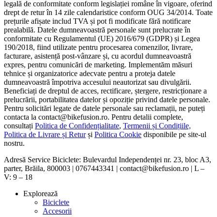
legală de conformitate conform legislației române în vigoare, oferind
drept de retur în 14 zile calendaristice conform OUG 34/2014. Toate
prețurile afișate includ TVA și pot fi modificate fără notificare
prealabilă. Datele dumneavoastră personale sunt prelucrate în
conformitate cu Regulamentul (UE) 2016/679 (GDPR) și Legea
190/2018, fiind utilizate pentru procesarea comenzilor, livrare,
facturare, asistență post-vânzare și, cu acordul dumneavoastră
expres, pentru comunicări de marketing. Implementăm măsuri
tehnice și organizatorice adecvate pentru a proteja datele
dumneavoastră împotriva accesului neautorizat sau divulgării.
Beneficiați de dreptul de acces, rectificare, ștergere, restricționare a
prelucrării, portabilitatea datelor și opoziție privind datele personale.
Pentru solicitări legate de datele personale sau reclamații, ne puteți
contacta la contact@bikefusion.ro. Pentru detalii complete,
consultați
Politica de Confidențialitate
,
Termenii și Condițiile,
Politica de Livrare și Retur
și
Politica Cookie
disponibile pe site-ul
nostru.
Adresă Service Biciclete: Bulevardul Independenței nr. 23, bloc A3,
parter, Brăila, 800003 | 0767443341 | contact@bikefusion.ro | L –
V: 9 – 18
Explorează
Biciclete
Accesorii