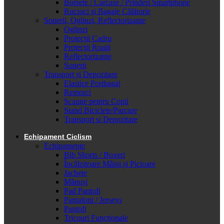
Borsete / Carcase / Prinderi Smartphone
Rucsaci și Bagaje Călătorie
Sonerii, Oglinzi, Reflectorizante
Oglinzi
Protecții Cadru
Protecții Roată
Reflectorizante
Sonerii
Transport și Depozitare
Elastice Portbagaj
Remorci
Scaune pentru Copii
Stand Biciclete/Parcare
Transport si Depozitare
Echipament Ciclism
Echipamente
Bib Shorts / Boxeri
Încălzitoare Mâini și Picioare
Jachete
Mănuși
Pad Pantofi
Pantaloni / Jerseys
Pantofi
Tricouri Funcționale