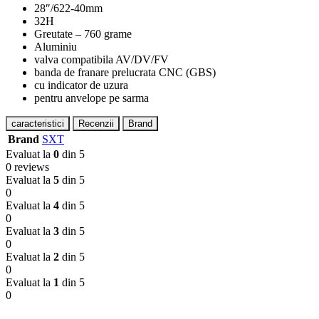
28″/622-40mm
32H
Greutate – 760 grame
Aluminiu
valva compatibila AV/DV/FV
banda de franare prelucrata CNC (GBS)
cu indicator de uzura
pentru anvelope pe sarma
caracteristici
Recenzii
Brand
Brand
SXT
Evaluat la
0
din 5
0 reviews
Evaluat la
5
din 5
0
Evaluat la
4
din 5
0
Evaluat la
3
din 5
0
Evaluat la
2
din 5
0
Evaluat la
1
din 5
0