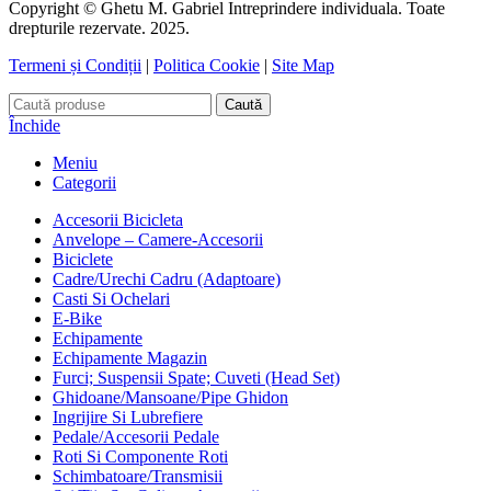
Copyright © Ghetu M. Gabriel Intreprindere individuala. Toate
drepturile rezervate. 2025.
Termeni și Condiții
|
Politica Cookie
|
Site Map
Caută
Închide
Meniu
Categorii
Accesorii Bicicleta
Anvelope – Camere-Accesorii
Biciclete
Cadre/Urechi Cadru (Adaptoare)
Casti Si Ochelari
E-Bike
Echipamente
Echipamente Magazin
Furci; Suspensii Spate; Cuveti (Head Set)
Ghidoane/Mansoane/Pipe Ghidon
Ingrijire Si Lubrefiere
Pedale/Accesorii Pedale
Roti Si Componente Roti
Schimbatoare/Transmisii