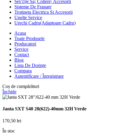
Sei/Tije Sa; Coliere; Accesorii
Sisteme De Franare
Trotineta Electrica Si Accesorii
Unelte Service
Urechi Cadru(Adaptoare Cadru)
Acasa
Toate Produsele
Producatori
Service
Contact
Blog
Lista De Dorințe
Compara
Autentificare / Înregistrare
Coș de cumpărături
Închide
Janta SXT S40 28(622)-40mm 32H Verde
170,50
lei
În stoc