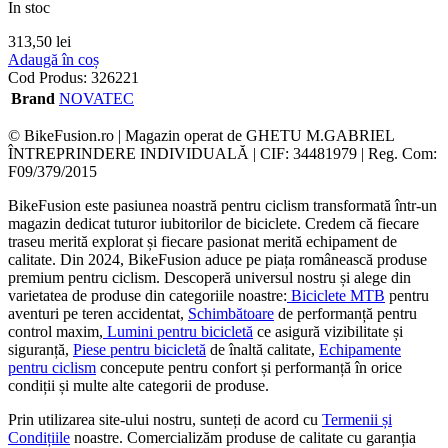
In stoc
313,50
lei
Adaugă în coș
Cod Produs:
326221
Brand
NOVATEC
© BikeFusion.ro | Magazin operat de GHETU M.GABRIEL
ÎNTREPRINDERE INDIVIDUALĂ | CIF: 34481979 | Reg. Com:
F09/379/2015
BikeFusion este pasiunea noastră pentru ciclism transformată într-un
magazin dedicat tuturor iubitorilor de biciclete. Credem că fiecare
traseu merită explorat și fiecare pasionat merită echipament de
calitate. Din 2024, BikeFusion aduce pe piața românească produse
premium pentru ciclism. Descoperă universul nostru și alege din
varietatea de produse din categoriile noastre:
Biciclete MTB
pentru
aventuri pe teren accidentat,
Schimbătoare
de performanță pentru
control maxim,
Lumini pentru bicicletă
ce asigură vizibilitate și
siguranță,
Piese pentru bicicletă
de înaltă calitate,
Echipamente
pentru ciclism
concepute pentru confort și performanță în orice
condiții și multe alte categorii de produse.
Prin utilizarea site-ului nostru, sunteți de acord cu
Termenii și
Condițiile
noastre. Comercializăm produse de calitate cu garanția