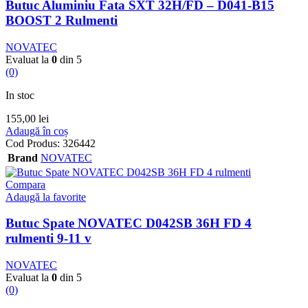
Butuc Aluminiu Fata SXT 32H/FD – D041-B15
BOOST 2 Rulmenti
NOVATEC
Evaluat la
0
din 5
(0)
In stoc
155,00
lei
Adaugă în coș
Cod Produs:
326442
Brand
NOVATEC
Compara
Adaugă la favorite
Butuc Spate NOVATEC D042SB 36H FD 4
rulmenti 9-11 v
NOVATEC
Evaluat la
0
din 5
(0)