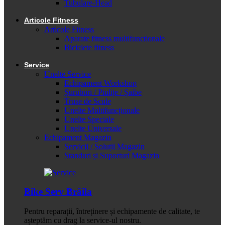
Tubulare-Head
Articole Fitness
Articole Fitness
Aparate fitness multifunctionale
Biciclete fitness
Service
Unelte Service
Echipament Workshop
Șuruburi / Piulițe / Șaibe
Truse de Scule
Unelte Multifuncționale
Unelte Speciale
Unelte Universale
Echipament Magazin
Servicii / Soluții Magazin
Standuri și Suporturi Magazin
Bike Serv Brăila
Pentru reparații, întreținere și echipamente de calitate, te
așteptăm cu drag la service-ul nostru.