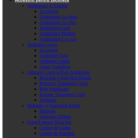
Antifurturi și Alarme
Accesorii
Antifurturi cu cheie
Antifurturi cu cifru
Antifurturi Lanț
Antifurturi Pliabile
Antifurturi U-Lock
Apărători noroi
Accesorii
Apărători Față
Apărători Spate
Seturi Apărători
Articole Copii și Roți Ajutătoare
Biciclete Copii fără Pedale
Remorci Transport Copii
Roți Ajutătoare
Scaune Transport Copii
Trotinete
Bidoane și Suporturi Bidon
Bidoane
Suporturi Bidon
Coșuri pentru Biciclete
Cosuri de Copii
Coșuri de Răchită