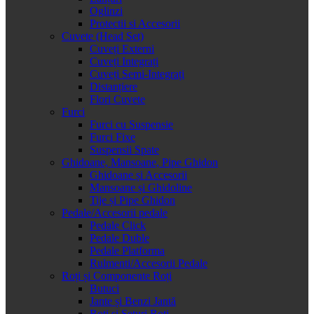
Oglinzi
Protectii si Accesorii
Cuvete (Head Set)
Cuveți Externi
Cuveți Integrați
Cuveți Semi-Integrați
Distanțiere
Flori Cuvete
Furci
Furci cu Suspensie
Furci Fixe
Suspensii Spate
Ghidoane, Mansoane, Pipe Ghidon
Ghidoane și Accesorii
Mansoane și Ghidoline
Tije și Pipe Ghidon
Pedale/Accesorii pedale
Pedale Click
Pedale Duble
Pedale Platforma
Rulmenti/Accesorii Pedale
Roți și Componente Roți
Butuci
Jante și Benzi Jantă
Roți și Seturi Roți