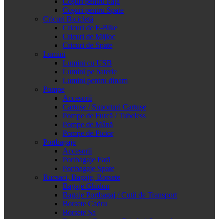
Coșuri pentru Față
Coșuri pentru Spate
Cricuri Bicicletă
Cricuri de E-Bike
Cricuri de Mijloc
Cricuri de Spate
Lumini
Lumini cu USB
Lumini pe baterie
Lumini pentru dinam
Pompe
Accesorii
Cartușe / Suporturi Cartușe
Pompe de Furcă / Tubeless
Pompe de Mână
Pompe de Picior
Portbagaje
Accesorii
Portbagaje Față
Portbagaje Spate
Rucsaci, Bagaje, Borsete
Bagaje Ghidon
Bagaje Portbagaj / Cutii de Transport
Borsete Cadru
Borsete Șa