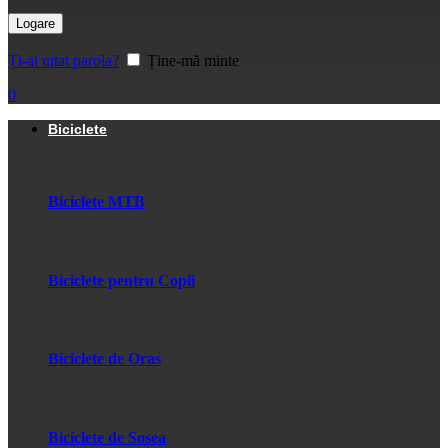
Logare
Ți-ai uitat parola?
Ține-mă minte
0
Biciclete
Biciclete MTB
Biciclete pentru Copii
Biciclete de Oras
Biciclete de Sosea