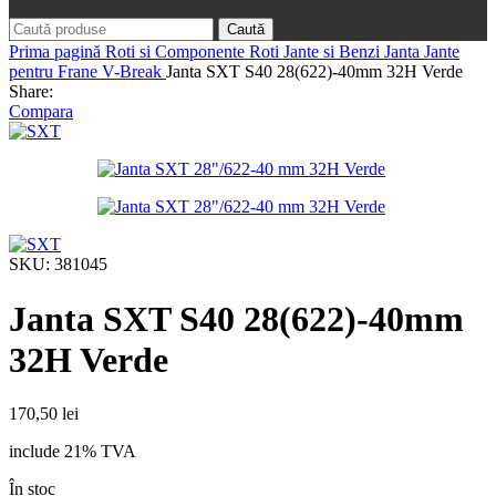
Caută
Prima pagină
Roti si Componente Roti
Jante si Benzi Janta
Jante
pentru Frane V-Break
Janta SXT S40 28(622)-40mm 32H Verde
Share:
Compara
SKU:
381045
Janta SXT S40 28(622)-40mm
32H Verde
170,50
lei
include 21% TVA
În stoc