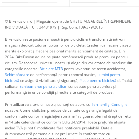
© BikeFusion.ro | Magazin operat de GHETU M.GABRIEL ÎNTREPRINDERE
INDIVIDUALĂ | CIF: 34481979 | Reg. Com: F09/379/2015
BikeFusion este pasiunea noastră pentru ciclism transformată într-un
magazin dedicat tuturor iubitorilor de biciclete. Credem că fiecare traseu
merită explorat și fiecare pasionat merită echipament de calitate. Din
2024, BikeFusion aduce pe piața românească produse premium pentru
ciclism. Descoperă universul nostru și alege din varietatea de produse din
categoriile noastre:
Biciclete MTB
pentru aventuri pe teren accidentat,
Schimbătoare
de performanță pentru control maxim,
Lumini pentru
bicicletă
ce asigură vizibilitate și siguranță,
Piese pentru bicicletă
de înaltă
calitate,
Echipamente pentru ciclism
concepute pentru confort și
performanță în orice condiții și multe alte categorii de produse.
Prin utilizarea site-ului nostru, sunteți de acord cu
Termenii și Condițiile
noastre. Comercializăm produse de calitate cu garanția legală de
conformitate conform legislației române în vigoare, oferind drept de retur
în 14 zile calendaristice conform OUG 34/2014. Toate prețurile afișate
includ TVA și pot fi modificate fără notificare prealabilă. Datele
dumneavoastră personale sunt prelucrate în conformitate cu