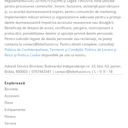
Regulamentul (UE) 2016/679 (GDPR) și Legea 190/2018, fiind utilizate
pentru procesarea comenzilor, livrare, facturare, asistență post-vânzare
și, cu acordul dumneavoastră expres, pentru comunicări de marketing.
Implementăm măsuri tehnice și organizatorice adecvate pentru a proteja
datele dumneavoastră împotriva accesului neautorizat sau divulgării.
Beneficiați de dreptul de acces, rectificare, ștergere, restricționare a
prelucrării, portabilitatea datelor și opoziție privind datele personale.
Pentru solicitări legate de datele personale sau reclamații, ne puteți
contacta la contact@bikefusion.ro. Pentru detalii complete, consultați
Politica de Confidențialitate
,
Termenii și Condițiile,
Politica de Livrare și
Retur
și
Politica Cookie
disponibile pe site-ul nostru.
Adresă Service Biciclete: Bulevardul Independenței nr. 23, bloc A3, parter,
Brăila, 800003 | 0767443341 | contact@bikefusion.ro | L – V: 9 – 18
Explorează
Biciclete
Accesorii
Piese
Echipamente
Fitness
Service