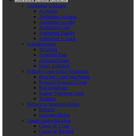
Antifurturi și Alarme
Accesorii
Antifurturi cu cheie
Antifurturi cu cifru
Antifurturi Lanț
Antifurturi Pliabile
Antifurturi U-Lock
Apărători noroi
Accesorii
Apărători Față
Apărători Spate
Seturi Apărători
Articole Copii și Roți Ajutătoare
Biciclete Copii fără Pedale
Remorci Transport Copii
Roți Ajutătoare
Scaune Transport Copii
Trotinete
Bidoane și Suporturi Bidon
Bidoane
Suporturi Bidon
Coșuri pentru Biciclete
Cosuri de Copii
Coșuri de Răchită