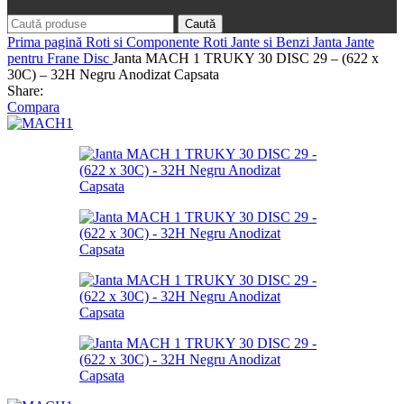
Caută
Prima pagină
Roti si Componente Roti
Jante si Benzi Janta
Jante
pentru Frane Disc
Janta MACH 1 TRUKY 30 DISC 29 – (622 x
30C) – 32H Negru Anodizat Capsata
Share:
Compara