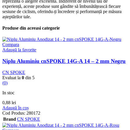
reprezintă o alegere excelentă. Indiferent de nivelul tău de
experiență, aceste produse sunt gândite să îmbunătățească fiecare
sesiune de ciclism, oferindu-ți încredere și performanță pe măsura
așteptărilor tale.
Produse din aceeasi categorie
Compara
Adaugă la favorite
Niplu Aluminiu cnSPOKE 14G-A 14 – 2 mm Negru
CN SPOKE
Evaluat la
0
din 5
(0)
In stoc
0,88
lei
Adaugă în coș
Cod Produs:
280172
Brand
CN SPOKE