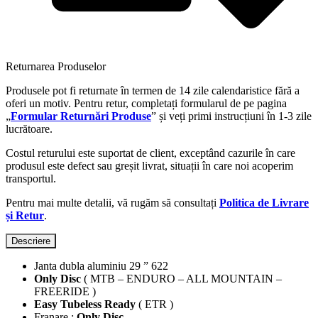
Returnarea Produselor
Produsele pot fi returnate în termen de 14 zile calendaristice fără a
oferi un motiv. Pentru retur, completați formularul de pe pagina
„
Formular Returnări Produse
” și veți primi instrucțiuni în 1-3 zile
lucrătoare.
Costul returului este suportat de client, exceptând cazurile în care
produsul este defect sau greșit livrat, situații în care noi acoperim
transportul.
Pentru mai multe detalii, vă rugăm să consultați
Politica de Livrare
și Retur
.
Descriere
Janta dubla aluminiu 29 ” 622
Only Disc
( MTB – ENDURO – ALL MOUNTAIN –
FREERIDE )
Easy Tubeless Ready
( ETR )
Franare :
Only Disc