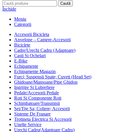
Caută
Închide
Meniu
Categorii
Accesorii Bicicleta
Anvelope – Camere-Accesorii
Biciclete
Cadre/Urechi Cadru (Adaptoare)
Casti Si Ochelari
E-Bike
Echipamente
Echipamente Magazin
Furci; Suspensii Spate; Cuveti (Head Set)
Ghidoane/Mansoane/Pipe Ghidon
Ingrijire Si Lubrefiere
Pedale/Accesorii Pedale
Roti Si Componente Roti
Schimbatoare/Transmisii
Sei/Tije Sa; Coliere; Accesorii
Sisteme De Franare
Trotineta Electrica Si Accesorii
Unelte Service
Urechi Cadru(Adaptoare Cadru)