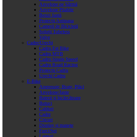
Anvelope pe Sârmă
Anvelope Pliabile
Benzi Jantă
Protecții Antipana
Cameră de Bicicletă
Soluții Tubeless
Valve
Cadre/Urechi
Cadru Fat Bike
Cadru MTB
Cadru Single Speed
Cadru Road Racing
Protecții Cadru
Urechi Cadru
E-Bike
Angrenaje, Brațe, Plăci
Anvelope/Jante
Baterii și încărcătoare
Butuci
Cabluri
Cadre
Cricuri
Display și manete
Furci/Șei
Lanțuri