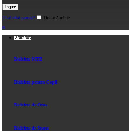
Logare
Ți-ai uitat parola?
Ține-mă minte
0
Biciclete
Biciclete MTB
Biciclete pentru Copii
Biciclete de Oras
Biciclete de Sosea