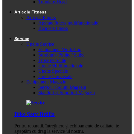
Tubulare-Head
Articole Fitness
Articole Fitness
Aparate fitness multifunctionale
Biciclete fitness
Service
Unelte Service
Echipament Workshop
Șuruburi / Piulițe / Șaibe
Truse de Scule
Unelte Multifuncționale
Unelte Speciale
Unelte Universale
Echipament Magazin
Servicii / Soluții Magazin
Standuri și Suporturi Magazin
Bike Serv Brăila
Pentru reparații, întreținere și echipamente de calitate, te
așteptăm cu drag la service-ul nostru.