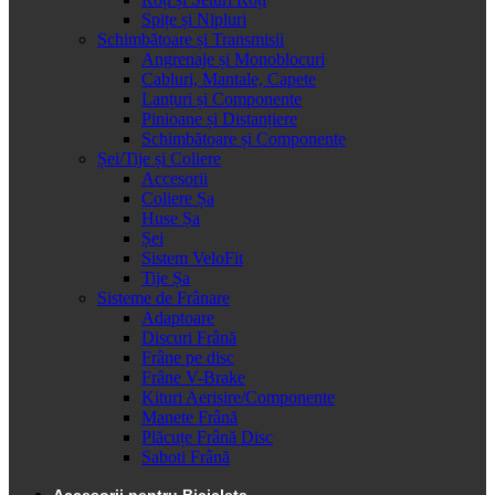
Spițe și Nipluri
Schimbătoare și Transmisii
Angrenaje și Monoblocuri
Cabluri, Mantale, Capete
Lanțuri și Componente
Pinioane și Distanțiere
Schimbătoare și Componente
Șei/Tije și Coliere
Accesorii
Coliere Șa
Huse Șa
Șei
Sistem VeloFit
Tije Șa
Sisteme de Frânare
Adaptoare
Discuri Frână
Frâne pe disc
Frâne V-Brake
Kituri Aerisire/Componente
Manete Frână
Plăcuțe Frână Disc
Saboti Frână
Accesorii pentru Bicicleta