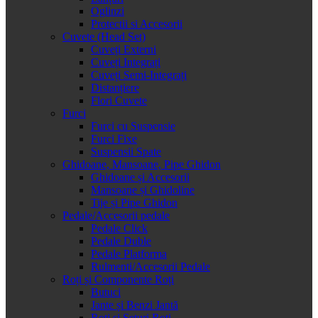
Oglinzi
Protectii si Accesorii
Cuvete (Head Set)
Cuveți Externi
Cuveți Integrați
Cuveți Semi-Integrați
Distanțiere
Flori Cuvete
Furci
Furci cu Suspensie
Furci Fixe
Suspensii Spate
Ghidoane, Mansoane, Pipe Ghidon
Ghidoane și Accesorii
Mansoane și Ghidoline
Tije și Pipe Ghidon
Pedale/Accesorii pedale
Pedale Click
Pedale Duble
Pedale Platforma
Rulmenti/Accesorii Pedale
Roți și Componente Roți
Butuci
Jante și Benzi Jantă
Roți și Seturi Roți