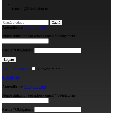
contact@bikefusion.ro
Caută
Autentificare
Creați un cont
Nume utilizator sau adresă email
*
Obligatoriu
Parola
*
Obligatoriu
Logare
Ți-ai uitat parola?
Ține-mă minte
0
/
0,00
lei
Autentificare
Creați un cont
Nume utilizator sau adresă email
*
Obligatoriu
Parola
*
Obligatoriu