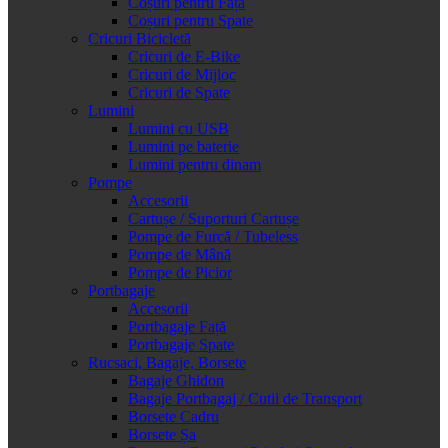
Coșuri pentru Față
Coșuri pentru Spate
Cricuri Bicicletă
Cricuri de E-Bike
Cricuri de Mijloc
Cricuri de Spate
Lumini
Lumini cu USB
Lumini pe baterie
Lumini pentru dinam
Pompe
Accesorii
Cartușe / Suporturi Cartușe
Pompe de Furcă / Tubeless
Pompe de Mână
Pompe de Picior
Portbagaje
Accesorii
Portbagaje Față
Portbagaje Spate
Rucsaci, Bagaje, Borsete
Bagaje Ghidon
Bagaje Portbagaj / Cutii de Transport
Borsete Cadru
Borsete Șa