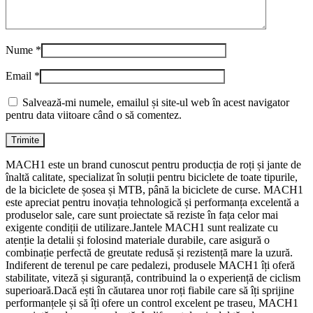
Nume
*
Email
*
Salvează-mi numele, emailul și site-ul web în acest navigator
pentru data viitoare când o să comentez.
MACH1 este un brand cunoscut pentru producția de roți și jante de
înaltă calitate, specializat în soluții pentru biciclete de toate tipurile,
de la biciclete de șosea și MTB, până la biciclete de curse. MACH1
este apreciat pentru inovația tehnologică și performanța excelentă a
produselor sale, care sunt proiectate să reziste în fața celor mai
exigente condiții de utilizare.Jantele MACH1 sunt realizate cu
atenție la detalii și folosind materiale durabile, care asigură o
combinație perfectă de greutate redusă și rezistență mare la uzură.
Indiferent de terenul pe care pedalezi, produsele MACH1 îți oferă
stabilitate, viteză și siguranță, contribuind la o experiență de ciclism
superioară.Dacă ești în căutarea unor roți fiabile care să îți sprijine
performanțele și să îți ofere un control excelent pe traseu, MACH1