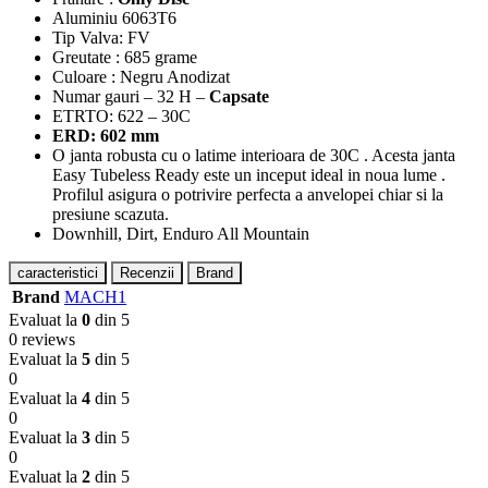
Aluminiu 6063T6
Tip Valva: FV
Greutate : 685 grame
Culoare : Negru Anodizat
Numar gauri – 32 H –
Capsate
ETRTO: 622 – 30C
ERD: 602 mm
O janta robusta cu o latime interioara de 30C . Acesta janta
Easy Tubeless Ready este un inceput ideal in noua lume .
Profilul asigura o potrivire perfecta a anvelopei chiar si la
presiune scazuta.
Downhill, Dirt, Enduro All Mountain
caracteristici
Recenzii
Brand
Brand
MACH1
Evaluat la
0
din 5
0 reviews
Evaluat la
5
din 5
0
Evaluat la
4
din 5
0
Evaluat la
3
din 5
0
Evaluat la
2
din 5