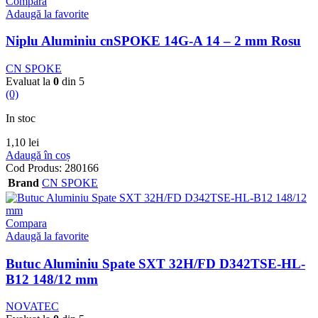
Compara
Adaugă la favorite
Niplu Aluminiu cnSPOKE 14G-A 14 – 2 mm Rosu
CN SPOKE
Evaluat la
0
din 5
(0)
In stoc
1,10
lei
Adaugă în coș
Cod Produs:
280166
Brand
CN SPOKE
Compara
Adaugă la favorite
Butuc Aluminiu Spate SXT 32H/FD D342TSE-HL-
B12 148/12 mm
NOVATEC