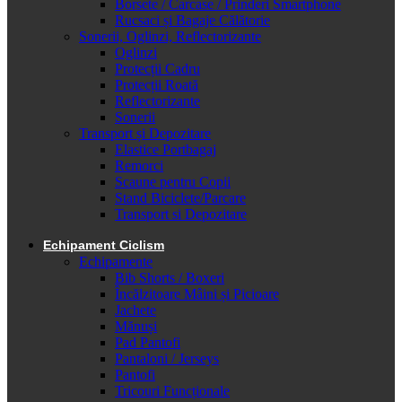
Borsete / Carcase / Prinderi Smartphone
Rucsaci și Bagaje Călătorie
Sonerii, Oglinzi, Reflectorizante
Oglinzi
Protecții Cadru
Protecții Roată
Reflectorizante
Sonerii
Transport și Depozitare
Elastice Portbagaj
Remorci
Scaune pentru Copii
Stand Biciclete/Parcare
Transport si Depozitare
Echipament Ciclism
Echipamente
Bib Shorts / Boxeri
Încălzitoare Mâini și Picioare
Jachete
Mănuși
Pad Pantofi
Pantaloni / Jerseys
Pantofi
Tricouri Funcționale