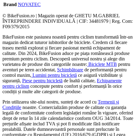
Brand
NOVATEC
© BikeFusion.ro | Magazin operat de GHETU M.GABRIEL
ÎNTREPRINDERE INDIVIDUALĂ | CIF: 34481979 | Reg. Com:
F09/379/2015
BikeFusion este pasiunea noastră pentru ciclism transformată într-un
magazin dedicat tuturor iubitorilor de biciclete. Credem că fiecare
traseu merită explorat și fiecare pasionat merită echipament de
calitate. Din 2024, BikeFusion aduce pe piața românească produse
premium pentru ciclism. Descoperă universul nostru și alege din
varietatea de produse din categoriile noastre:
Biciclete MTB
pentru
aventuri pe teren accidentat,
Schimbătoare
de performanță pentru
control maxim,
Lumini pentru bicicletă
ce asigură vizibilitate și
siguranță,
Piese pentru bicicletă
de înaltă calitate,
Echipamente
pentru ciclism
concepute pentru confort și performanță în orice
condiții și multe alte categorii de produse.
Prin utilizarea site-ului nostru, sunteți de acord cu
Termenii și
Condițiile
noastre. Comercializăm produse de calitate cu garanția
legală de conformitate conform legislației române în vigoare, oferind
drept de retur în 14 zile calendaristice conform OUG 34/2014. Toate
prețurile afișate includ TVA și pot fi modificate fără notificare
prealabilă. Datele dumneavoastră personale sunt prelucrate în
conformitate cu Regulamentul (UE) 2016/679 (GDPR) și Legea