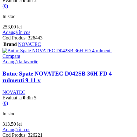
Evaluat la
0
din 5
(0)
In stoc
253,00
lei
Adaugă în coș
Cod Produs:
326443
Brand
NOVATEC
Compara
Adaugă la favorite
Butuc Spate NOVATEC D042SB 36H FD 4
rulmenti 9-11 v
NOVATEC
Evaluat la
0
din 5
(0)
In stoc
313,50
lei
Adaugă în coș
Cod Produs:
326221