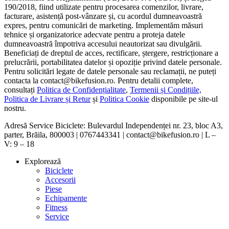
190/2018, fiind utilizate pentru procesarea comenzilor, livrare,
facturare, asistență post-vânzare și, cu acordul dumneavoastră
expres, pentru comunicări de marketing. Implementăm măsuri
tehnice și organizatorice adecvate pentru a proteja datele
dumneavoastră împotriva accesului neautorizat sau divulgării.
Beneficiați de dreptul de acces, rectificare, ștergere, restricționare a
prelucrării, portabilitatea datelor și opoziție privind datele personale.
Pentru solicitări legate de datele personale sau reclamații, ne puteți
contacta la contact@bikefusion.ro. Pentru detalii complete,
consultați
Politica de Confidențialitate
,
Termenii și Condițiile,
Politica de Livrare și Retur
și
Politica Cookie
disponibile pe site-ul
nostru.
Adresă Service Biciclete: Bulevardul Independenței nr. 23, bloc A3,
parter, Brăila, 800003 | 0767443341 | contact@bikefusion.ro | L –
V: 9 – 18
Explorează
Biciclete
Accesorii
Piese
Echipamente
Fitness
Service