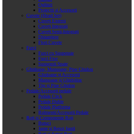
Oglinzi
Protectii si Accesorii
Cuvete (Head Set)
Cuveți Externi
Cuveți Integrați
Cuveți Semi-Integrați
Distanțiere
Flori Cuvete
Furci
Furci cu Suspensie
Furci Fixe
Suspensii Spate
Ghidoane, Mansoane, Pipe Ghidon
Ghidoane și Accesorii
Mansoane și Ghidoline
Tije și Pipe Ghidon
Pedale/Accesorii pedale
Pedale Click
Pedale Duble
Pedale Platforma
Rulmenti/Accesorii Pedale
Roți și Componente Roți
Butuci
Jante și Benzi Jantă
Roți și Seturi Roți