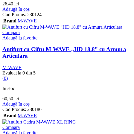
26,40
lei
Adaugă în coș
Cod Produs:
230124
Brand
M-WAVE
Compara
Adaugă la favorite
Antifurt cu Cifru M-WAVE „HD 18.8” cu Armura
Articulara
M-WAVE
Evaluat la
0
din 5
(0)
In stoc
60,50
lei
Adaugă în coș
Cod Produs:
230186
Brand
M-WAVE
Compara
Adaugă la favorite