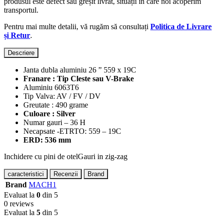
produsul este defect sau greșit livrat, situații în care noi acoperim
transportul.
Pentru mai multe detalii, vă rugăm să consultați
Politica de Livrare
și Retur
.
Descriere
Janta dubla aluminiu 26 ” 559 x 19C
Franare : Tip Cleste sau V-Brake
Aluminiu 6063T6
Tip Valva: AV / FV / DV
Greutate : 490 grame
Culoare : Silver
Numar gauri – 36 H
Necapsate -ETRTO: 559 – 19C
ERD: 536 mm
Inchidere cu pini de otelGauri in zig-zag
caracteristici
Recenzii
Brand
Brand
MACH1
Evaluat la
0
din 5
0 reviews
Evaluat la
5
din 5