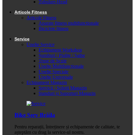
Tubulare-Head
Articole Fitness
Articole Fitness
Aparate fitness multifunctionale
Biciclete fitness
Service
Unelte Service
Echipament Workshop
Șuruburi / Piulițe / Șaibe
Truse de Scule
Unelte Multifuncționale
Unelte Speciale
Unelte Universale
Echipament Magazin
Servicii / Soluții Magazin
Standuri și Suporturi Magazin
Bike Serv Brăila
Pentru reparații, întreținere și echipamente de calitate, te
așteptăm cu drag la service-ul nostru.