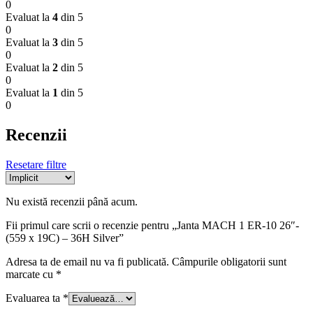
0
Evaluat la
4
din 5
0
Evaluat la
3
din 5
0
Evaluat la
2
din 5
0
Evaluat la
1
din 5
0
Recenzii
Resetare filtre
Nu există recenzii până acum.
Fii primul care scrii o recenzie pentru „Janta MACH 1 ER-10 26″-
(559 x 19C) – 36H Silver”
Adresa ta de email nu va fi publicată.
Câmpurile obligatorii sunt
marcate cu
*
Evaluarea ta
*