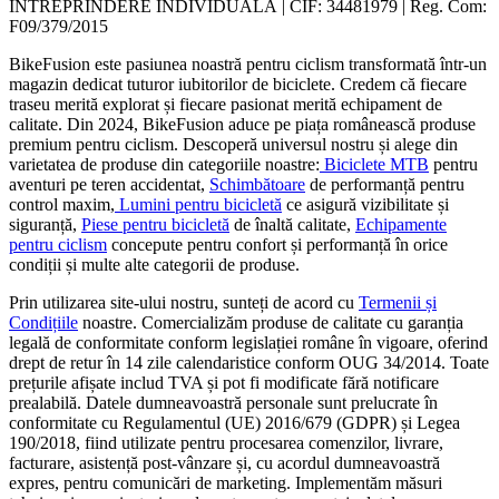
ÎNTREPRINDERE INDIVIDUALĂ | CIF: 34481979 | Reg. Com:
F09/379/2015
BikeFusion este pasiunea noastră pentru ciclism transformată într-un
magazin dedicat tuturor iubitorilor de biciclete. Credem că fiecare
traseu merită explorat și fiecare pasionat merită echipament de
calitate. Din 2024, BikeFusion aduce pe piața românească produse
premium pentru ciclism. Descoperă universul nostru și alege din
varietatea de produse din categoriile noastre:
Biciclete MTB
pentru
aventuri pe teren accidentat,
Schimbătoare
de performanță pentru
control maxim,
Lumini pentru bicicletă
ce asigură vizibilitate și
siguranță,
Piese pentru bicicletă
de înaltă calitate,
Echipamente
pentru ciclism
concepute pentru confort și performanță în orice
condiții și multe alte categorii de produse.
Prin utilizarea site-ului nostru, sunteți de acord cu
Termenii și
Condițiile
noastre. Comercializăm produse de calitate cu garanția
legală de conformitate conform legislației române în vigoare, oferind
drept de retur în 14 zile calendaristice conform OUG 34/2014. Toate
prețurile afișate includ TVA și pot fi modificate fără notificare
prealabilă. Datele dumneavoastră personale sunt prelucrate în
conformitate cu Regulamentul (UE) 2016/679 (GDPR) și Legea
190/2018, fiind utilizate pentru procesarea comenzilor, livrare,
facturare, asistență post-vânzare și, cu acordul dumneavoastră
expres, pentru comunicări de marketing. Implementăm măsuri