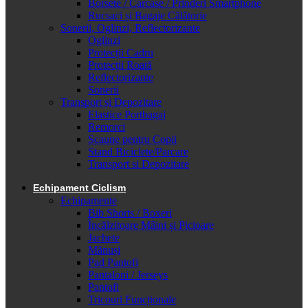
Borsete / Carcase / Prinderi Smartphone
Rucsaci și Bagaje Călătorie
Sonerii, Oglinzi, Reflectorizante
Oglinzi
Protecții Cadru
Protecții Roată
Reflectorizante
Sonerii
Transport și Depozitare
Elastice Portbagaj
Remorci
Scaune pentru Copii
Stand Biciclete/Parcare
Transport si Depozitare
Echipament Ciclism
Echipamente
Bib Shorts / Boxeri
Încălzitoare Mâini și Picioare
Jachete
Mănuși
Pad Pantofi
Pantaloni / Jerseys
Pantofi
Tricouri Funcționale