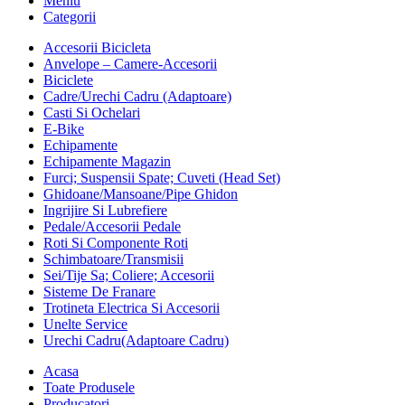
Meniu
Categorii
Accesorii Bicicleta
Anvelope – Camere-Accesorii
Biciclete
Cadre/Urechi Cadru (Adaptoare)
Casti Si Ochelari
E-Bike
Echipamente
Echipamente Magazin
Furci; Suspensii Spate; Cuveti (Head Set)
Ghidoane/Mansoane/Pipe Ghidon
Ingrijire Si Lubrefiere
Pedale/Accesorii Pedale
Roti Si Componente Roti
Schimbatoare/Transmisii
Sei/Tije Sa; Coliere; Accesorii
Sisteme De Franare
Trotineta Electrica Si Accesorii
Unelte Service
Urechi Cadru(Adaptoare Cadru)
Acasa
Toate Produsele
Producatori