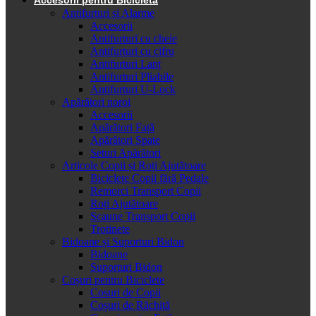
Antifurturi și Alarme
Accesorii
Antifurturi cu cheie
Antifurturi cu cifru
Antifurturi Lanț
Antifurturi Pliabile
Antifurturi U-Lock
Apărători noroi
Accesorii
Apărători Față
Apărători Spate
Seturi Apărători
Articole Copii și Roți Ajutătoare
Biciclete Copii fără Pedale
Remorci Transport Copii
Roți Ajutătoare
Scaune Transport Copii
Trotinete
Bidoane și Suporturi Bidon
Bidoane
Suporturi Bidon
Coșuri pentru Biciclete
Cosuri de Copii
Coșuri de Răchită