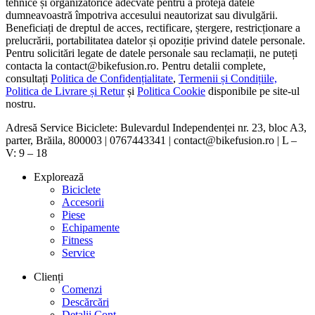
tehnice și organizatorice adecvate pentru a proteja datele
dumneavoastră împotriva accesului neautorizat sau divulgării.
Beneficiați de dreptul de acces, rectificare, ștergere, restricționare a
prelucrării, portabilitatea datelor și opoziție privind datele personale.
Pentru solicitări legate de datele personale sau reclamații, ne puteți
contacta la contact@bikefusion.ro. Pentru detalii complete,
consultați
Politica de Confidențialitate
,
Termenii și Condițiile,
Politica de Livrare și Retur
și
Politica Cookie
disponibile pe site-ul
nostru.
Adresă Service Biciclete: Bulevardul Independenței nr. 23, bloc A3,
parter, Brăila, 800003 | 0767443341 | contact@bikefusion.ro | L –
V: 9 – 18
Explorează
Biciclete
Accesorii
Piese
Echipamente
Fitness
Service
Clienți
Comenzi
Descărcări
Detalii Cont