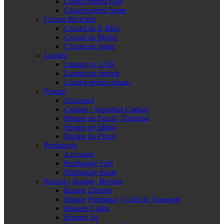
Coșuri pentru Față
Coșuri pentru Spate
Cricuri Bicicletă
Cricuri de E-Bike
Cricuri de Mijloc
Cricuri de Spate
Lumini
Lumini cu USB
Lumini pe baterie
Lumini pentru dinam
Pompe
Accesorii
Cartușe / Suporturi Cartușe
Pompe de Furcă / Tubeless
Pompe de Mână
Pompe de Picior
Portbagaje
Accesorii
Portbagaje Față
Portbagaje Spate
Rucsaci, Bagaje, Borsete
Bagaje Ghidon
Bagaje Portbagaj / Cutii de Transport
Borsete Cadru
Borsete Șa