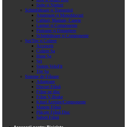
Spițe și Nipluri
Schimbătoare și Transmisii
Angrenaje și Monoblocuri
Cabluri, Mantale, Capete
Lanțuri și Componente
Pinioane și Distanțiere
Schimbătoare și Componente
Șei/Tije și Coliere
Accesorii
Coliere Șa
Huse Șa
Șei
Sistem VeloFit
Tije Șa
Sisteme de Frânare
Adaptoare
Discuri Frână
Frâne pe disc
Frâne V-Brake
Kituri Aerisire/Componente
Manete Frână
Plăcuțe Frână Disc
Saboti Frână
Accesorii pentru Bicicleta