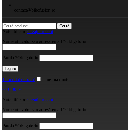
contact@bikefusion.ro
Caută
Autentificare
Creați un cont
Nume utilizator sau adresă email
*
Obligatoriu
Parola
*
Obligatoriu
Logare
Ți-ai uitat parola?
Ține-mă minte
0
/
0,00
lei
Autentificare
Creați un cont
Nume utilizator sau adresă email
*
Obligatoriu
Parola
*
Obligatoriu