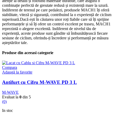
atenție la detalii și folosind materiale durabile, care asigură o
combinație perfectă de greutate redusă și rezistență mare la uzură.
Indiferent de terenul pe care pedalezi, produsele MACH1 îți oferă
stabilitate, viteză și siguranță, contribuind la o experiență de ciclism
superioară.Dacă ești în căutarea unor roți fiabile care să îți sprijine
performanțele și să îți ofere un control excelent pe traseu, MACH1
reprezintă o alegere excelentă. Indiferent de nivelul tău de
experiență, aceste produse sunt gândite să îmbunătățească fiecare
sesiune de ciclism, oferindu-ți încredere și performanță pe măsura
așteptărilor tale.
Produse din aceeasi categorie
Compara
Adaugă la favorite
Antifurt cu Cifru M-WAVE PD 3 L
M-WAVE
Evaluat la
0
din 5
(0)
In stoc