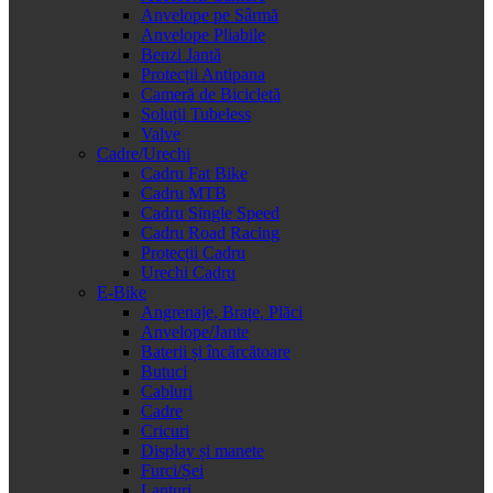
Anvelope pe Sârmă
Anvelope Pliabile
Benzi Jantă
Protecții Antipana
Cameră de Bicicletă
Soluții Tubeless
Valve
Cadre/Urechi
Cadru Fat Bike
Cadru MTB
Cadru Single Speed
Cadru Road Racing
Protecții Cadru
Urechi Cadru
E-Bike
Angrenaje, Brațe, Plăci
Anvelope/Jante
Baterii și încărcătoare
Butuci
Cabluri
Cadre
Cricuri
Display și manete
Furci/Șei
Lanțuri