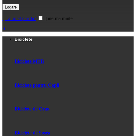
Logare
Ți-ai uitat parola?
Ține-mă minte
0
Biciclete
Biciclete MTB
Biciclete pentru Copii
Biciclete de Oras
Biciclete de Sosea