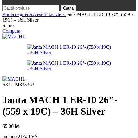
Caută
Prima pagină
Accesorii bicicleta
Janta MACH 1 ER-10 26″- (559 x
19C) – 36H Silver
Share:
Compara
SKU:
M338363
Janta MACH 1 ER-10 26″-
(559 x 19C) – 36H Silver
65,00
lei
include 21% TVA