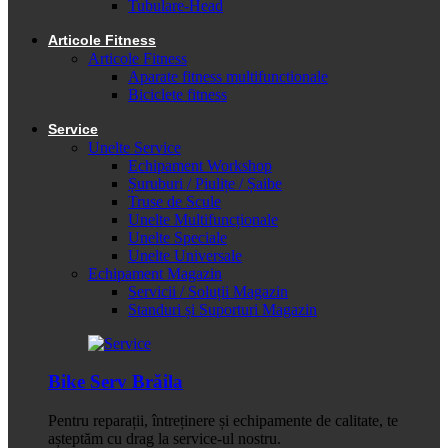
Tubulare-Head
Articole Fitness
Articole Fitness
Aparate fitness multifunctionale
Biciclete fitness
Service
Unelte Service
Echipament Workshop
Șuruburi / Piulițe / Șaibe
Truse de Scule
Unelte Multifuncționale
Unelte Speciale
Unelte Universale
Echipament Magazin
Servicii / Soluții Magazin
Standuri și Suporturi Magazin
Bike Serv Brăila
Pentru reparații, întreținere și echipamente de calitate, te
așteptăm cu drag la service-ul nostru.