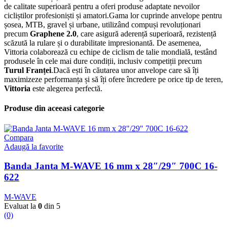
de calitate superioară pentru a oferi produse adaptate nevoilor
cicliștilor profesioniști și amatori.Gama lor cuprinde anvelope pentru
șosea, MTB, gravel și urbane, utilizând compuși revoluționari
precum
Graphene 2.0
, care asigură aderență superioară, rezistență
scăzută la rulare și o durabilitate impresionantă. De asemenea,
Vittoria colaborează cu echipe de ciclism de talie mondială, testând
produsele în cele mai dure condiții, inclusiv competiții precum
Turul Franței
.Dacă ești în căutarea unor anvelope care să îți
maximizeze performanța și să îți ofere încredere pe orice tip de teren,
Vittoria
este alegerea perfectă.
Produse din aceeasi categorie
Compara
Adaugă la favorite
Banda Janta M-WAVE 16 mm x 28″/29″ 700C 16-
622
M-WAVE
Evaluat la
0
din 5
(0)