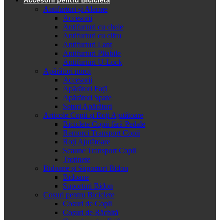
Antifurturi și Alarme
Accesorii
Antifurturi cu cheie
Antifurturi cu cifru
Antifurturi Lanț
Antifurturi Pliabile
Antifurturi U-Lock
Apărători noroi
Accesorii
Apărători Față
Apărători Spate
Seturi Apărători
Articole Copii și Roți Ajutătoare
Biciclete Copii fără Pedale
Remorci Transport Copii
Roți Ajutătoare
Scaune Transport Copii
Trotinete
Bidoane și Suporturi Bidon
Bidoane
Suporturi Bidon
Coșuri pentru Biciclete
Cosuri de Copii
Coșuri de Răchită