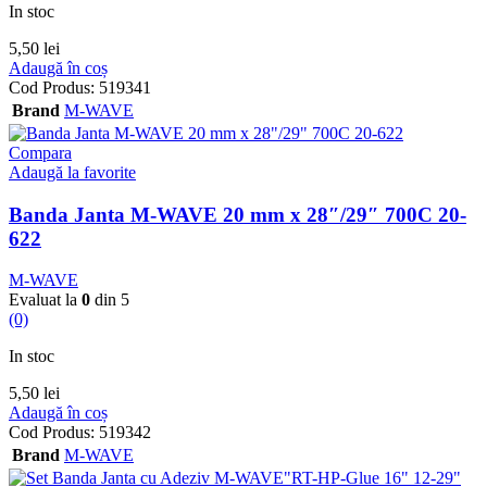
In stoc
5,50
lei
Adaugă în coș
Cod Produs:
519341
Brand
M-WAVE
Compara
Adaugă la favorite
Banda Janta M-WAVE 20 mm x 28″/29″ 700C 20-
622
M-WAVE
Evaluat la
0
din 5
(0)
In stoc
5,50
lei
Adaugă în coș
Cod Produs:
519342
Brand
M-WAVE