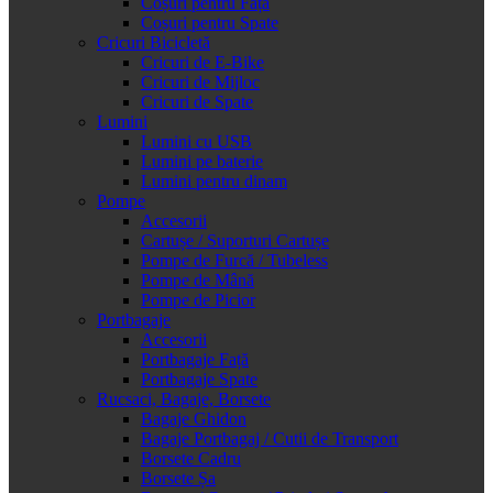
Coșuri pentru Față
Coșuri pentru Spate
Cricuri Bicicletă
Cricuri de E-Bike
Cricuri de Mijloc
Cricuri de Spate
Lumini
Lumini cu USB
Lumini pe baterie
Lumini pentru dinam
Pompe
Accesorii
Cartușe / Suporturi Cartușe
Pompe de Furcă / Tubeless
Pompe de Mână
Pompe de Picior
Portbagaje
Accesorii
Portbagaje Față
Portbagaje Spate
Rucsaci, Bagaje, Borsete
Bagaje Ghidon
Bagaje Portbagaj / Cutii de Transport
Borsete Cadru
Borsete Șa