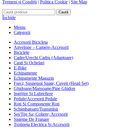
Termeni și Condiții
|
Politica Cookie
|
Site Map
Caută
Închide
Meniu
Categorii
Accesorii Bicicleta
Anvelope – Camere-Accesorii
Biciclete
Cadre/Urechi Cadru (Adaptoare)
Casti Si Ochelari
E-Bike
Echipamente
Echipamente Magazin
Furci; Suspensii Spate; Cuveti (Head Set)
Ghidoane/Mansoane/Pipe Ghidon
Ingrijire Si Lubrefiere
Pedale/Accesorii Pedale
Roti Si Componente Roti
Schimbatoare/Transmisii
Sei/Tije Sa; Coliere; Accesorii
Sisteme De Franare
Trotineta Electrica Si Accesorii