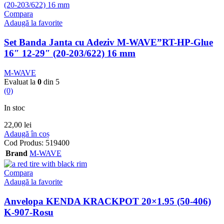
Compara
Adaugă la favorite
Set Banda Janta cu Adeziv M-WAVE”RT-HP-Glue
16″ 12-29″ (20-203/622) 16 mm
M-WAVE
Evaluat la
0
din 5
(0)
In stoc
22,00
lei
Adaugă în coș
Cod Produs:
519400
Brand
M-WAVE
Compara
Adaugă la favorite
Anvelopa KENDA KRACKPOT 20×1.95 (50-406)
K-907-Rosu