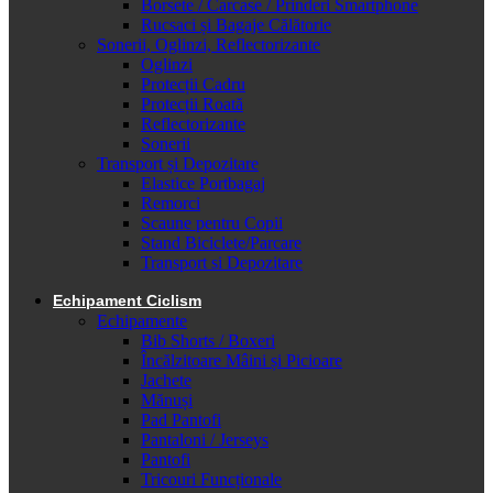
Borsete / Carcase / Prinderi Smartphone
Rucsaci și Bagaje Călătorie
Sonerii, Oglinzi, Reflectorizante
Oglinzi
Protecții Cadru
Protecții Roată
Reflectorizante
Sonerii
Transport și Depozitare
Elastice Portbagaj
Remorci
Scaune pentru Copii
Stand Biciclete/Parcare
Transport si Depozitare
Echipament Ciclism
Echipamente
Bib Shorts / Boxeri
Încălzitoare Mâini și Picioare
Jachete
Mănuși
Pad Pantofi
Pantaloni / Jerseys
Pantofi
Tricouri Funcționale