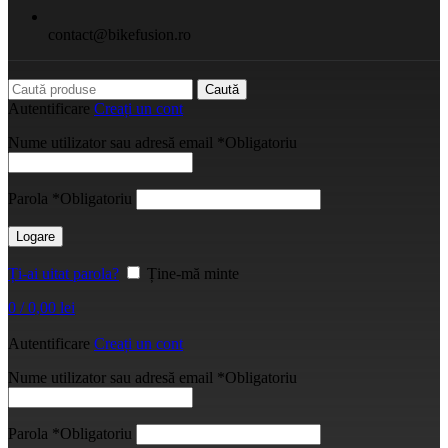
contact@bikefusion.ro
Caută
Autentificare
Creați un cont
Nume utilizator sau adresă email
*
Obligatoriu
Parola
*
Obligatoriu
Logare
Ți-ai uitat parola?
Ține-mă minte
0
/
0,00
lei
Autentificare
Creați un cont
Nume utilizator sau adresă email
*
Obligatoriu
Parola
*
Obligatoriu