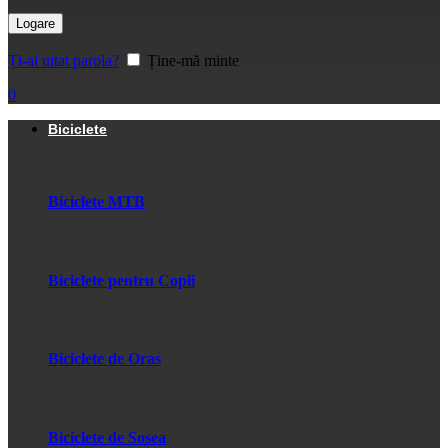
Logare
Ți-ai uitat parola?
Ține-mă minte
0
Biciclete
Biciclete MTB
Biciclete pentru Copii
Biciclete de Oras
Biciclete de Sosea