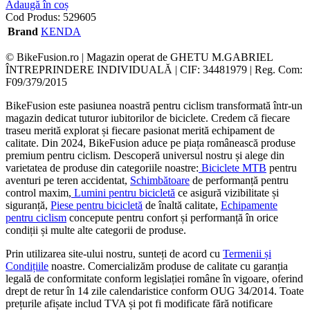
Adaugă în coș
Cod Produs:
529605
Brand
KENDA
© BikeFusion.ro | Magazin operat de GHETU M.GABRIEL
ÎNTREPRINDERE INDIVIDUALĂ | CIF: 34481979 | Reg. Com:
F09/379/2015
BikeFusion este pasiunea noastră pentru ciclism transformată într-un
magazin dedicat tuturor iubitorilor de biciclete. Credem că fiecare
traseu merită explorat și fiecare pasionat merită echipament de
calitate. Din 2024, BikeFusion aduce pe piața românească produse
premium pentru ciclism. Descoperă universul nostru și alege din
varietatea de produse din categoriile noastre:
Biciclete MTB
pentru
aventuri pe teren accidentat,
Schimbătoare
de performanță pentru
control maxim,
Lumini pentru bicicletă
ce asigură vizibilitate și
siguranță,
Piese pentru bicicletă
de înaltă calitate,
Echipamente
pentru ciclism
concepute pentru confort și performanță în orice
condiții și multe alte categorii de produse.
Prin utilizarea site-ului nostru, sunteți de acord cu
Termenii și
Condițiile
noastre. Comercializăm produse de calitate cu garanția
legală de conformitate conform legislației române în vigoare, oferind
drept de retur în 14 zile calendaristice conform OUG 34/2014. Toate
prețurile afișate includ TVA și pot fi modificate fără notificare