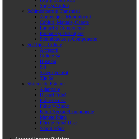
Spițe și Nipluri
Schimbătoare și Transmisii
Angrenaje și Monoblocuri
Cabluri, Mantale, Capete
Lanțuri și Componente
Pinioane și Distanțiere
Schimbătoare și Componente
Șei/Tije și Coliere
Accesorii
Coliere Șa
Huse Șa
Șei
Sistem VeloFit
Tije Șa
Sisteme de Frânare
Adaptoare
Discuri Frână
Frâne pe disc
Frâne V-Brake
Kituri Aerisire/Componente
Manete Frână
Plăcuțe Frână Disc
Saboti Frână
Accesorii pentru Bicicleta