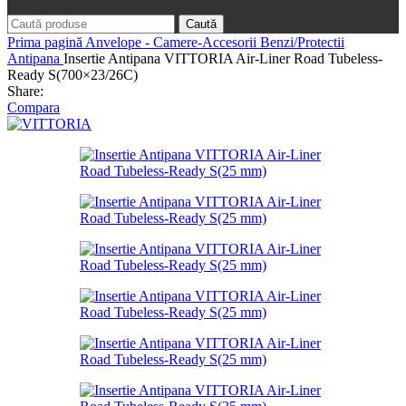
Caută
Prima pagină
Anvelope - Camere-Accesorii
Benzi/Protectii
Antipana
Insertie Antipana VITTORIA Air-Liner Road Tubeless-
Ready S(700×23/26C)
Share:
Compara