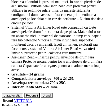
blocarea talonului la presiuni mai mici. In caz de pierdere de
aer, sistemul Vittoria Air-Liner Road este proiectat pentru
utilizare in regim de rulare. Insertia mareste siguranta
configuratiei dumneavoastra fara camera prin mentinerea
anvelopei pe loc chiar si in caz de perforare – Niciun risc de a
circula pe roti!
Sistemul Vittoria Air-Liner Road este compatibil cu toate
anvelopele de drum fara camera de pe piata. Materialul usor
nu absoarbe nici un material de etansare, in timp ce supapele
fara tub patentate Vittoria elimina infundarea supapelor.
Indiferent daca va antrenati, faceti un turneu, explorati sau
faceti curse, sistemul Vittoria Air-Liner Road va va oferi
liniste si protectie pentru calatoria care urmeaza.
Air-Liner Road – Insertie pentru anvelope de drum fara
camera Protectie usoara pentru toate anvelopele de drum fara
camera Capacitate de alergare, pentru a te aduce mereu inapoi
acasa
Greutate – 24 grame
Compatibilitate anvelope -700 x 23-26C
Anvelopa recomandata 700 x 25C
Interior Janta Max – 21 mm.
caracteristici
Recenzii
Brand
Brand
VITTORIA
Evaluat la
0
din 5