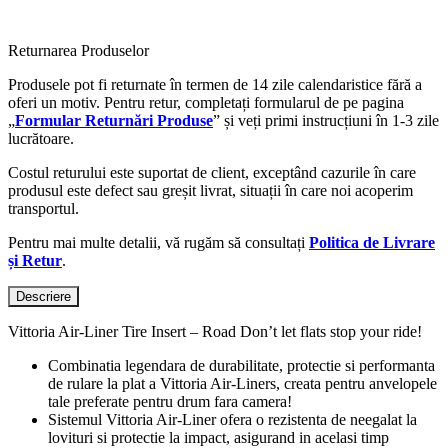
Returnarea Produselor
Produsele pot fi returnate în termen de 14 zile calendaristice fără a
oferi un motiv. Pentru retur, completați formularul de pe pagina
„
Formular Returnări Produse
” și veți primi instrucțiuni în 1-3 zile
lucrătoare.
Costul returului este suportat de client, exceptând cazurile în care
produsul este defect sau greșit livrat, situații în care noi acoperim
transportul.
Pentru mai multe detalii, vă rugăm să consultați
Politica de Livrare
și Retur
.
Descriere
Vittoria Air-Liner Tire Insert – Road Don’t let flats stop your ride!
Combinatia legendara de durabilitate, protectie si performanta
de rulare la plat a Vittoria Air-Liners, creata pentru anvelopele
tale preferate pentru drum fara camera!
Sistemul Vittoria Air-Liner ofera o rezistenta de neegalat la
lovituri si protectie la impact, asigurand in acelasi timp