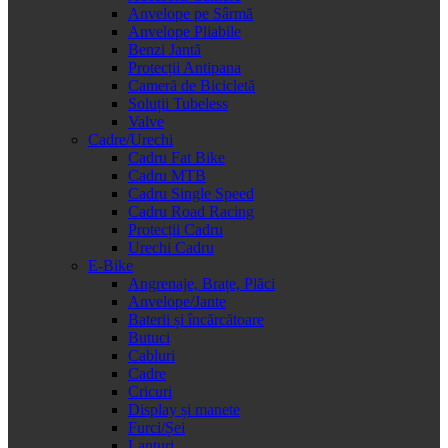
Anvelope pe Sârmă
Anvelope Pliabile
Benzi Jantă
Protecții Antipana
Cameră de Bicicletă
Soluții Tubeless
Valve
Cadre/Urechi
Cadru Fat Bike
Cadru MTB
Cadru Single Speed
Cadru Road Racing
Protecții Cadru
Urechi Cadru
E-Bike
Angrenaje, Brațe, Plăci
Anvelope/Jante
Baterii și încărcătoare
Butuci
Cabluri
Cadre
Cricuri
Display și manete
Furci/Șei
Lanțuri