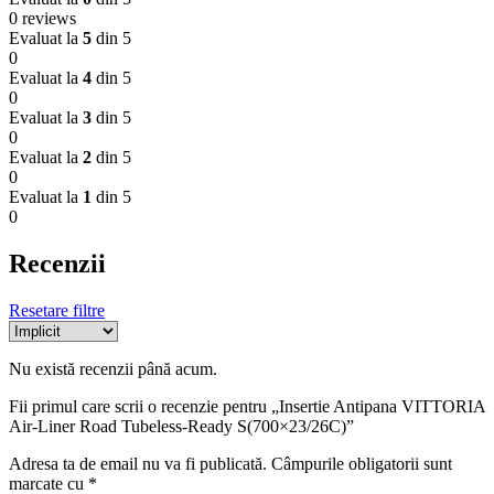
0 reviews
Evaluat la
5
din 5
0
Evaluat la
4
din 5
0
Evaluat la
3
din 5
0
Evaluat la
2
din 5
0
Evaluat la
1
din 5
0
Recenzii
Resetare filtre
Nu există recenzii până acum.
Fii primul care scrii o recenzie pentru „Insertie Antipana VITTORIA
Air-Liner Road Tubeless-Ready S(700×23/26C)”
Adresa ta de email nu va fi publicată.
Câmpurile obligatorii sunt
marcate cu
*