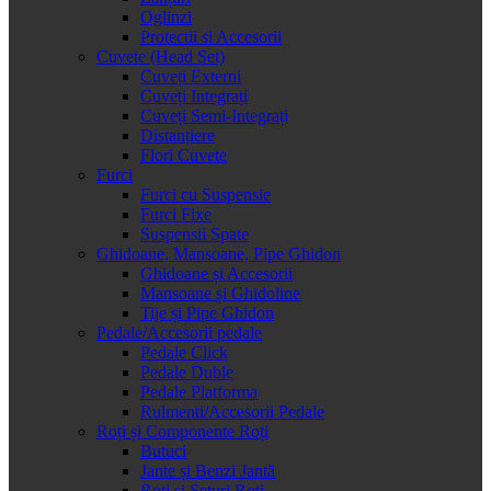
Oglinzi
Protectii si Accesorii
Cuvete (Head Set)
Cuveți Externi
Cuveți Integrați
Cuveți Semi-Integrați
Distanțiere
Flori Cuvete
Furci
Furci cu Suspensie
Furci Fixe
Suspensii Spate
Ghidoane, Mansoane, Pipe Ghidon
Ghidoane și Accesorii
Mansoane și Ghidoline
Tije și Pipe Ghidon
Pedale/Accesorii pedale
Pedale Click
Pedale Duble
Pedale Platforma
Rulmenti/Accesorii Pedale
Roți și Componente Roți
Butuci
Jante și Benzi Jantă
Roți și Seturi Roți