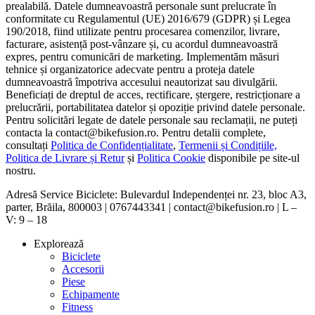
prealabilă. Datele dumneavoastră personale sunt prelucrate în
conformitate cu Regulamentul (UE) 2016/679 (GDPR) și Legea
190/2018, fiind utilizate pentru procesarea comenzilor, livrare,
facturare, asistență post-vânzare și, cu acordul dumneavoastră
expres, pentru comunicări de marketing. Implementăm măsuri
tehnice și organizatorice adecvate pentru a proteja datele
dumneavoastră împotriva accesului neautorizat sau divulgării.
Beneficiați de dreptul de acces, rectificare, ștergere, restricționare a
prelucrării, portabilitatea datelor și opoziție privind datele personale.
Pentru solicitări legate de datele personale sau reclamații, ne puteți
contacta la contact@bikefusion.ro. Pentru detalii complete,
consultați
Politica de Confidențialitate
,
Termenii și Condițiile,
Politica de Livrare și Retur
și
Politica Cookie
disponibile pe site-ul
nostru.
Adresă Service Biciclete: Bulevardul Independenței nr. 23, bloc A3,
parter, Brăila, 800003 | 0767443341 | contact@bikefusion.ro | L –
V: 9 – 18
Explorează
Biciclete
Accesorii
Piese
Echipamente
Fitness