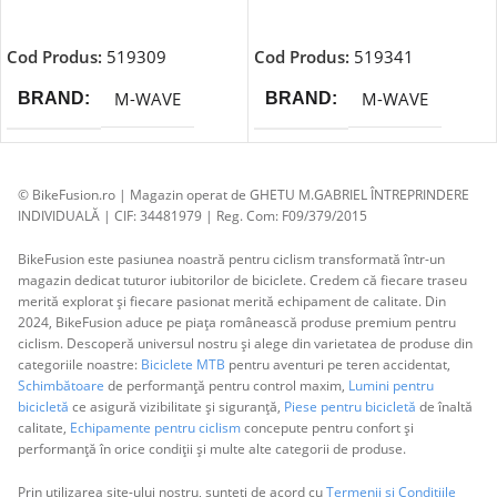
Adaugă În Coș
Adaugă În Coș
Cod Produs:
519309
Cod Produs:
519341
M-WAVE
M-WAVE
BRAND
BRAND
© BikeFusion.ro | Magazin operat de GHETU M.GABRIEL ÎNTREPRINDERE
INDIVIDUALĂ | CIF: 34481979 | Reg. Com: F09/379/2015
BikeFusion este pasiunea noastră pentru ciclism transformată într-un
magazin dedicat tuturor iubitorilor de biciclete. Credem că fiecare traseu
merită explorat și fiecare pasionat merită echipament de calitate. Din
2024, BikeFusion aduce pe piața românească produse premium pentru
ciclism. Descoperă universul nostru și alege din varietatea de produse din
categoriile noastre:
Biciclete MTB
pentru aventuri pe teren accidentat,
Schimbătoare
de performanță pentru control maxim,
Lumini pentru
bicicletă
ce asigură vizibilitate și siguranță,
Piese pentru bicicletă
de înaltă
calitate,
Echipamente pentru ciclism
concepute pentru confort și
performanță în orice condiții și multe alte categorii de produse.
Prin utilizarea site-ului nostru, sunteți de acord cu
Termenii și Condițiile