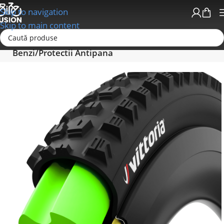
Skip to navigation
Skip to main content
Prima pagină
Anvelope - Camere-Accesorii
Benzi/Protectii Antipana