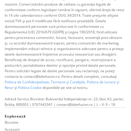
noastre. Comercializăm produse de calitate cu garanția legală de
conformitate conform legislației române în vigoare, oferind drept de retur
în 14 zile calendaristice conform OUG 34/2014. Toate prețurile afișate
includ TVA și pot fi modificate fără notificare prealabilă. Datele
dumneavoastră personale sunt prelucrate în conformitate cu
Regulamentul (UE) 2016/679 (GDPR) și Legea 190/2018, fiind utilizate
pentru procesarea comenzilor, livrare, facturare, asistență post-vânzare
și, cu acordul dumneavoastră expres, pentru comunicări de marketing.
Implementăm măsuri tehnice și organizatorice adecvate pentru a proteja
datele dumneavoastră împotriva accesului neautorizat sau divulgării.
Beneficiați de dreptul de acces, rectificare, ștergere, restricționare a
prelucrării, portabilitatea datelor și opoziție privind datele personale.
Pentru solicitări legate de datele personale sau reclamații, ne puteți
contacta la contact@bikefusion.ro. Pentru detalii complete, consultați
Politica de Confidențialitate
,
Termenii și Condițiile,
Politica de Livrare și
Retur
și
Politica Cookie
disponibile pe site-ul nostru.
Adresă Service Biciclete: Bulevardul Independenței nr. 23, bloc A3, parter,
Brăila, 800003 | 0767443341 | contact@bikefusion.ro | L – V: 9 – 18
Explorează
Biciclete
Accesorii