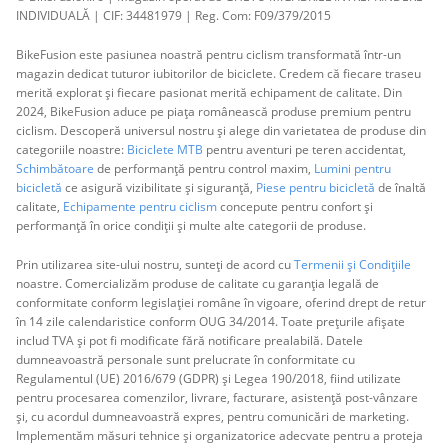
INDIVIDUALĂ | CIF: 34481979 | Reg. Com: F09/379/2015
BikeFusion este pasiunea noastră pentru ciclism transformată într-un
magazin dedicat tuturor iubitorilor de biciclete. Credem că fiecare traseu
merită explorat și fiecare pasionat merită echipament de calitate. Din
2024, BikeFusion aduce pe piața românească produse premium pentru
ciclism. Descoperă universul nostru și alege din varietatea de produse din
categoriile noastre:
Biciclete MTB
pentru aventuri pe teren accidentat,
Schimbătoare
de performanță pentru control maxim,
Lumini pentru
bicicletă
ce asigură vizibilitate și siguranță,
Piese pentru bicicletă
de înaltă
calitate,
Echipamente pentru ciclism
concepute pentru confort și
performanță în orice condiții și multe alte categorii de produse.
Prin utilizarea site-ului nostru, sunteți de acord cu
Termenii și Condițiile
noastre. Comercializăm produse de calitate cu garanția legală de
conformitate conform legislației române în vigoare, oferind drept de retur
în 14 zile calendaristice conform OUG 34/2014. Toate prețurile afișate
includ TVA și pot fi modificate fără notificare prealabilă. Datele
dumneavoastră personale sunt prelucrate în conformitate cu
Regulamentul (UE) 2016/679 (GDPR) și Legea 190/2018, fiind utilizate
pentru procesarea comenzilor, livrare, facturare, asistență post-vânzare
și, cu acordul dumneavoastră expres, pentru comunicări de marketing.
Implementăm măsuri tehnice și organizatorice adecvate pentru a proteja