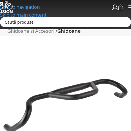
Skip to navigation
Skip to main content
Prima pagină
Ghidoane/Mansoane/Pipe Ghidon
Ghidoane si Accesorii
Ghidoane