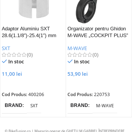
Adaptor Aluminiu SXT
Organizator pentru Ghidon
28.6(1.1/8″)-25.4(1″) mm
M-WAVE „COCKPIT PLUS”
SXT
M-WAVE
(0)
(0)
In stoc
In stoc
11,00
lei
53,90
lei
Adaugă În Coș
Adaugă În Coș
Cod Produs:
400206
Cod Produs:
220753
SXT
M-WAVE
BRAND
BRAND
© BikeFusion.ro | Magazin operat de GHETU M.GABRIEL ÎNTREPRINDERE