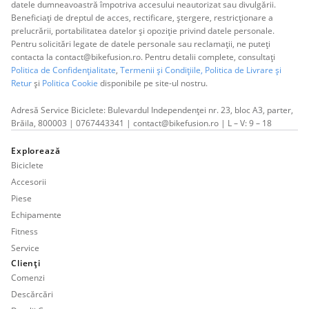
datele dumneavoastră împotriva accesului neautorizat sau divulgării.
Beneficiați de dreptul de acces, rectificare, ștergere, restricționare a
prelucrării, portabilitatea datelor și opoziție privind datele personale.
Pentru solicitări legate de datele personale sau reclamații, ne puteți
contacta la contact@bikefusion.ro. Pentru detalii complete, consultați
Politica de Confidențialitate
,
Termenii și Condițiile,
Politica de Livrare și
Retur
și
Politica Cookie
disponibile pe site-ul nostru.
Adresă Service Biciclete: Bulevardul Independenței nr. 23, bloc A3, parter,
Brăila, 800003 | 0767443341 | contact@bikefusion.ro | L – V: 9 – 18
Explorează
Biciclete
Accesorii
Piese
Echipamente
Fitness
Service
Clienți
Comenzi
Descărcări