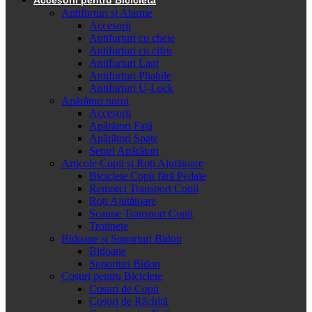
Antifurturi și Alarme
Accesorii
Antifurturi cu cheie
Antifurturi cu cifru
Antifurturi Lanț
Antifurturi Pliabile
Antifurturi U-Lock
Apărători noroi
Accesorii
Apărători Față
Apărători Spate
Seturi Apărători
Articole Copii și Roți Ajutătoare
Biciclete Copii fără Pedale
Remorci Transport Copii
Roți Ajutătoare
Scaune Transport Copii
Trotinete
Bidoane și Suporturi Bidon
Bidoane
Suporturi Bidon
Coșuri pentru Biciclete
Cosuri de Copii
Coșuri de Răchită