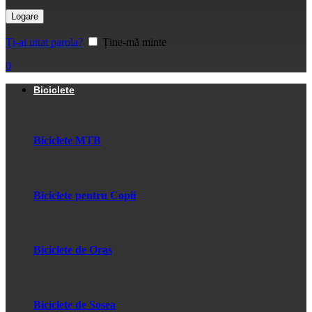
Logare
Ți-ai uitat parola?
Ține-mă minte
0
Biciclete
Biciclete MTB
Biciclete pentru Copii
Biciclete de Oras
Biciclete de Sosea