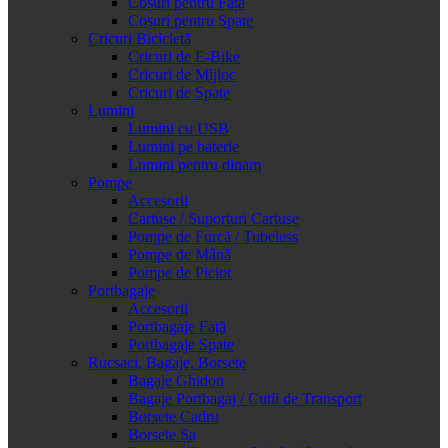
Coșuri pentru Față
Coșuri pentru Spate
Cricuri Bicicletă
Cricuri de E-Bike
Cricuri de Mijloc
Cricuri de Spate
Lumini
Lumini cu USB
Lumini pe baterie
Lumini pentru dinam
Pompe
Accesorii
Cartușe / Suporturi Cartușe
Pompe de Furcă / Tubeless
Pompe de Mână
Pompe de Picior
Portbagaje
Accesorii
Portbagaje Față
Portbagaje Spate
Rucsaci, Bagaje, Borsete
Bagaje Ghidon
Bagaje Portbagaj / Cutii de Transport
Borsete Cadru
Borsete Șa