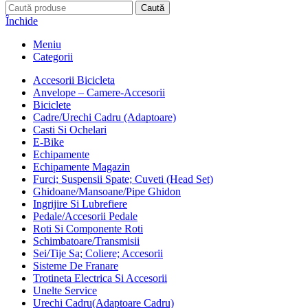
Caută
Închide
Meniu
Categorii
Accesorii Bicicleta
Anvelope – Camere-Accesorii
Biciclete
Cadre/Urechi Cadru (Adaptoare)
Casti Si Ochelari
E-Bike
Echipamente
Echipamente Magazin
Furci; Suspensii Spate; Cuveti (Head Set)
Ghidoane/Mansoane/Pipe Ghidon
Ingrijire Si Lubrefiere
Pedale/Accesorii Pedale
Roti Si Componente Roti
Schimbatoare/Transmisii
Sei/Tije Sa; Coliere; Accesorii
Sisteme De Franare
Trotineta Electrica Si Accesorii
Unelte Service
Urechi Cadru(Adaptoare Cadru)