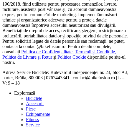
190/2018, fiind utilizate pentru procesarea comenzilor, livrare,
facturare, asistență post-vânzare și, cu acordul dumneavoastră
expres, pentru comunicări de marketing. Implementăm măsuri
tehnice și organizatorice adecvate pentru a proteja datele
dumneavoastră împotriva accesului neautorizat sau divulgării.
Beneficiați de dreptul de acces, rectificare, ștergere, restricționare a
prelucrării, portabilitatea datelor și opoziție privind datele personale.
Pentru solicitări legate de datele personale sau reclamații, ne puteți
contacta la contact@bikefusion.ro. Pentru detalii complete,
consultați
Politica de Confidențialitate
,
Termenii și Condițiile,
Politica de Livrare și Retur
și
Politica Cookie
disponibile pe site-ul
nostru.
Adresă Service Biciclete: Bulevardul Independenței nr. 23, bloc A3,
parter, Brăila, 800003 | 0767443341 | contact@bikefusion.ro | L –
V: 9 – 18
Explorează
Biciclete
Accesorii
Piese
Echipamente
Fitness
Service