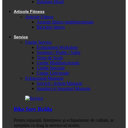
Tubulare-Head
Articole Fitness
Articole Fitness
Aparate fitness multifunctionale
Biciclete fitness
Service
Unelte Service
Echipament Workshop
Șuruburi / Piulițe / Șaibe
Truse de Scule
Unelte Multifuncționale
Unelte Speciale
Unelte Universale
Echipament Magazin
Servicii / Soluții Magazin
Standuri și Suporturi Magazin
Bike Serv Brăila
Pentru reparații, întreținere și echipamente de calitate, te
așteptăm cu drag la service-ul nostru.