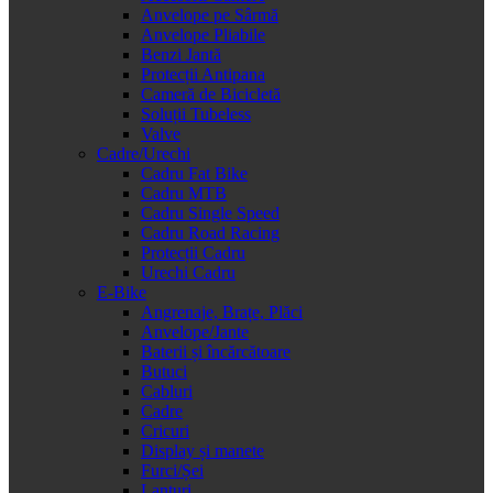
Anvelope pe Sârmă
Anvelope Pliabile
Benzi Jantă
Protecții Antipana
Cameră de Bicicletă
Soluții Tubeless
Valve
Cadre/Urechi
Cadru Fat Bike
Cadru MTB
Cadru Single Speed
Cadru Road Racing
Protecții Cadru
Urechi Cadru
E-Bike
Angrenaje, Brațe, Plăci
Anvelope/Jante
Baterii și încărcătoare
Butuci
Cabluri
Cadre
Cricuri
Display și manete
Furci/Șei
Lanțuri