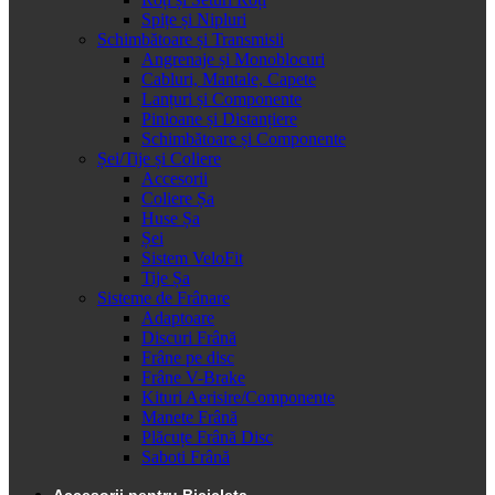
Spițe și Nipluri
Schimbătoare și Transmisii
Angrenaje și Monoblocuri
Cabluri, Mantale, Capete
Lanțuri și Componente
Pinioane și Distanțiere
Schimbătoare și Componente
Șei/Tije și Coliere
Accesorii
Coliere Șa
Huse Șa
Șei
Sistem VeloFit
Tije Șa
Sisteme de Frânare
Adaptoare
Discuri Frână
Frâne pe disc
Frâne V-Brake
Kituri Aerisire/Componente
Manete Frână
Plăcuțe Frână Disc
Saboti Frână
Accesorii pentru Bicicleta