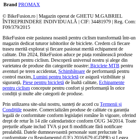
Brand
PROMAX
© BikeFusion.ro | Magazin operat de GHETU M.GABRIEL
ÎNTREPRINDERE INDIVIDUALĂ | CIF: 34481979 | Reg. Com:
F09/379/2015
BikeFusion este pasiunea noastră pentru ciclism transformată într-un
magazin dedicat tuturor iubitorilor de biciclete. Credem că fiecare
traseu merită explorat și fiecare pasionat merită echipament de
calitate. Din 2024, BikeFusion aduce pe piața românească produse
premium pentru ciclism. Descoperă universul nostru și alege din
varietatea de produse din categoriile noastre:
Biciclete MTB
pentru
aventuri pe teren accidentat,
Schimbătoare
de performanță pentru
control maxim,
Lumini pentru bicicletă
ce asigură vizibilitate și
siguranță,
Piese pentru bicicletă
de înaltă calitate,
Echipamente
pentru ciclism
concepute pentru confort și performanță în orice
condiții și multe alte categorii de produse.
Prin utilizarea site-ului nostru, sunteți de acord cu
Termenii și
Condițiile
noastre. Comercializăm produse de calitate cu garanția
legală de conformitate conform legislației române în vigoare, oferind
drept de retur în 14 zile calendaristice conform OUG 34/2014. Toate
prețurile afișate includ TVA și pot fi modificate fără notificare
prealabilă. Datele dumneavoastră personale sunt prelucrate în
conformitate cu Regulamentul (UE) 2016/679 (GDPR) și Legea