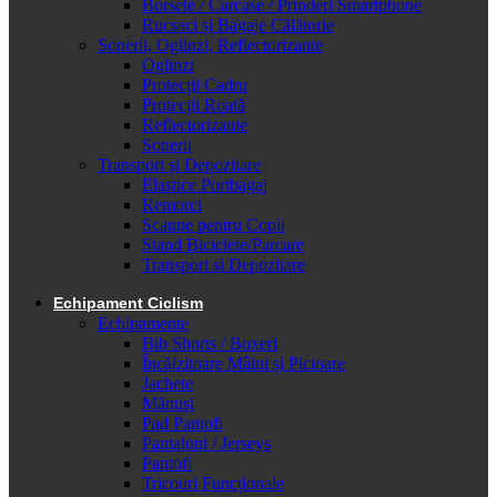
Borsete / Carcase / Prinderi Smartphone
Rucsaci și Bagaje Călătorie
Sonerii, Oglinzi, Reflectorizante
Oglinzi
Protecții Cadru
Protecții Roată
Reflectorizante
Sonerii
Transport și Depozitare
Elastice Portbagaj
Remorci
Scaune pentru Copii
Stand Biciclete/Parcare
Transport si Depozitare
Echipament Ciclism
Echipamente
Bib Shorts / Boxeri
Încălzitoare Mâini și Picioare
Jachete
Mănuși
Pad Pantofi
Pantaloni / Jerseys
Pantofi
Tricouri Funcționale