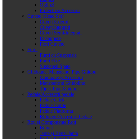
Oglinzi
Protectii si Accesorii
Cuvete (Head Set)
Cuveți Externi
Cuveți Integrați
Cuveți Semi-Integrați
Distanțiere
Flori Cuvete
Furci
Furci cu Suspensie
Furci Fixe
Suspensii Spate
Ghidoane, Mansoane, Pipe Ghidon
Ghidoane și Accesorii
Mansoane și Ghidoline
Tije și Pipe Ghidon
Pedale/Accesorii pedale
Pedale Click
Pedale Duble
Pedale Platforma
Rulmenti/Accesorii Pedale
Roți și Componente Roți
Butuci
Jante și Benzi Jantă
Roți și Seturi Roți