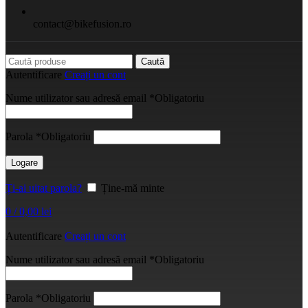
contact@bikefusion.ro
Caută
Autentificare
Creați un cont
Nume utilizator sau adresă email
*
Obligatoriu
Parola
*
Obligatoriu
Logare
Ți-ai uitat parola?
Ține-mă minte
0
/
0,00
lei
Autentificare
Creați un cont
Nume utilizator sau adresă email
*
Obligatoriu
Parola
*
Obligatoriu