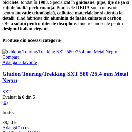
biciclete
, fondat în
1988
. Specializat în
ghidoane
,
pipe
,
tije de șa
și
roți de înaltă performanță
. Produsele
DEDA
sunt cunoscute
pentru
inovație tehnologică
,
calitatea materialelor
și
atenția la
detalii
, fiind fabricate din
aluminiu de înaltă calitate
și
carbon
.
Oferă
soluții pentru diferite discipline
, fiind recunoscute pentru
designul italian elegant
.
Produse din aceeasi categorie
Compara
Adaugă la favorite
Ghidon Touring/Trekking SXT 580 /25.4 mm Metal
Negru
SXT
Evaluat la
0
din 5
(0)
In stoc
38,50
lei
Adaugă în coș