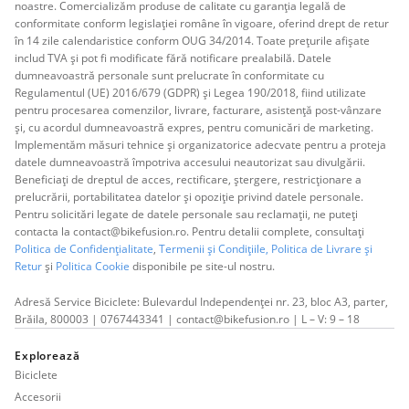
noastre. Comercializăm produse de calitate cu garanția legală de
conformitate conform legislației române în vigoare, oferind drept de retur
în 14 zile calendaristice conform OUG 34/2014. Toate prețurile afișate
includ TVA și pot fi modificate fără notificare prealabilă. Datele
dumneavoastră personale sunt prelucrate în conformitate cu
Regulamentul (UE) 2016/679 (GDPR) și Legea 190/2018, fiind utilizate
pentru procesarea comenzilor, livrare, facturare, asistență post-vânzare
și, cu acordul dumneavoastră expres, pentru comunicări de marketing.
Implementăm măsuri tehnice și organizatorice adecvate pentru a proteja
datele dumneavoastră împotriva accesului neautorizat sau divulgării.
Beneficiați de dreptul de acces, rectificare, ștergere, restricționare a
prelucrării, portabilitatea datelor și opoziție privind datele personale.
Pentru solicitări legate de datele personale sau reclamații, ne puteți
contacta la contact@bikefusion.ro. Pentru detalii complete, consultați
Politica de Confidențialitate
,
Termenii și Condițiile,
Politica de Livrare și
Retur
și
Politica Cookie
disponibile pe site-ul nostru.
Adresă Service Biciclete: Bulevardul Independenței nr. 23, bloc A3, parter,
Brăila, 800003 | 0767443341 | contact@bikefusion.ro | L – V: 9 – 18
Explorează
Biciclete
Accesorii