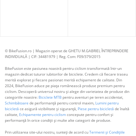
© BikeFusion.ro | Magazin operat de GHETU M.GABRIEL ÎNTREPRINDERE
INDIVIDUALĂ | CIF: 34481979 | Reg. Com: F09/379/2015
BikeFusion este pasiunea noastră pentru ciclism transformată într-un
magazin dedicat tuturor iubitorilor de biciclete. Credem că fiecare traseu
merită explorat și fiecare pasionat merită echipament de calitate. Din
2024, BikeFusion aduce pe piața românească produse premium pentru
ciclism. Descoperă universul nostru și alege din varietatea de produse din
categoriile noastre:
Biciclete MTB
pentru aventuri pe teren accidentat,
Schimbătoare
de performanță pentru control maxim,
Lumini pentru
bicicletă
ce asigură vizibilitate și siguranță,
Piese pentru bicicletă
de înaltă
calitate,
Echipamente pentru ciclism
concepute pentru confort și
performanță în orice condiții și multe alte categorii de produse.
Prin utilizarea site-ului nostru, sunteți de acord cu
Termenii și Condițiile