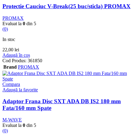
Protectie Cauciuc V-Break(25 buc/sticla) PROMAX
PROMAX
Evaluat la
0
din 5
(0)
In stoc
22,00
lei
Adaugă în coș
Cod Produs:
361850
Brand
PROMAX
Compara
Adaugă la favorite
Adaptor Frana Disc SXT ADA DB IS2 180 mm
Fata/160 mm Spate
M-WAVE
Evaluat la
0
din 5
(0)