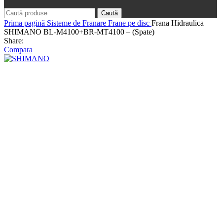
Caută
Prima pagină
Sisteme de Franare
Frane pe disc
Frana Hidraulica
SHIMANO BL-M4100+BR-MT4100 – (Spate)
Share:
Compara