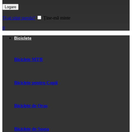
Logare
Ți-ai uitat parola?
Ține-mă minte
0
Biciclete
Biciclete MTB
Biciclete pentru Copii
Biciclete de Oras
Biciclete de Sosea