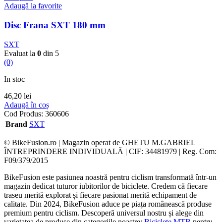
Adaugă la favorite
Disc Frana SXT 180 mm
SXT
Evaluat la
0
din 5
(0)
In stoc
46,20
lei
Adaugă în coș
Cod Produs:
360606
Brand
SXT
© BikeFusion.ro | Magazin operat de GHETU M.GABRIEL
ÎNTREPRINDERE INDIVIDUALĂ | CIF: 34481979 | Reg. Com:
F09/379/2015
BikeFusion este pasiunea noastră pentru ciclism transformată într-un
magazin dedicat tuturor iubitorilor de biciclete. Credem că fiecare
traseu merită explorat și fiecare pasionat merită echipament de
calitate. Din 2024, BikeFusion aduce pe piața românească produse
premium pentru ciclism. Descoperă universul nostru și alege din
varietatea de produse din categoriile noastre:
Biciclete MTB
pentru