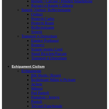
Borsete / Carcase / Prinderi Smartphone
Rucsaci și Bagaje Călătorie
Sonerii, Oglinzi, Reflectorizante
Oglinzi
Protecții Cadru
Protecții Roată
Reflectorizante
Sonerii
Transport și Depozitare
Elastice Portbagaj
Remorci
Scaune pentru Copii
Stand Biciclete/Parcare
Transport si Depozitare
Echipament Ciclism
Echipamente
Bib Shorts / Boxeri
Încălzitoare Mâini și Picioare
Jachete
Mănuși
Pad Pantofi
Pantaloni / Jerseys
Pantofi
Tricouri Funcționale