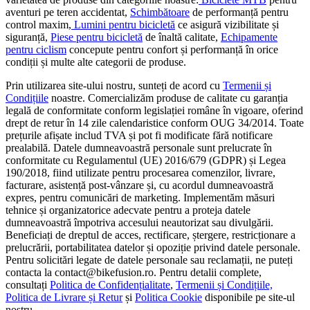
aventuri pe teren accidentat,
Schimbătoare
de performanță pentru
control maxim,
Lumini pentru bicicletă
ce asigură vizibilitate și
siguranță,
Piese pentru bicicletă
de înaltă calitate,
Echipamente
pentru ciclism
concepute pentru confort și performanță în orice
condiții și multe alte categorii de produse.
Prin utilizarea site-ului nostru, sunteți de acord cu
Termenii și
Condițiile
noastre. Comercializăm produse de calitate cu garanția
legală de conformitate conform legislației române în vigoare, oferind
drept de retur în 14 zile calendaristice conform OUG 34/2014. Toate
prețurile afișate includ TVA și pot fi modificate fără notificare
prealabilă. Datele dumneavoastră personale sunt prelucrate în
conformitate cu Regulamentul (UE) 2016/679 (GDPR) și Legea
190/2018, fiind utilizate pentru procesarea comenzilor, livrare,
facturare, asistență post-vânzare și, cu acordul dumneavoastră
expres, pentru comunicări de marketing. Implementăm măsuri
tehnice și organizatorice adecvate pentru a proteja datele
dumneavoastră împotriva accesului neautorizat sau divulgării.
Beneficiați de dreptul de acces, rectificare, ștergere, restricționare a
prelucrării, portabilitatea datelor și opoziție privind datele personale.
Pentru solicitări legate de datele personale sau reclamații, ne puteți
contacta la contact@bikefusion.ro. Pentru detalii complete,
consultați
Politica de Confidențialitate
,
Termenii și Condițiile,
Politica de Livrare și Retur
și
Politica Cookie
disponibile pe site-ul
nostru.