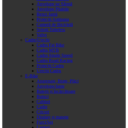
Anvelope pe Sârmă
Anvelope Pliabile
Benzi Jantă
Protecții Antipana
Cameră de Bicicletă
Soluții Tubeless
Valve
Cadre/Urechi
Cadru Fat Bike
Cadru MTB
Cadru Single Speed
Cadru Road Racing
Protecții Cadru
Urechi Cadru
E-Bike
Angrenaje, Brațe, Plăci
Anvelope/Jante
Baterii și încărcătoare
Butuci
Cabluri
Cadre
Cricuri
Display și manete
Furci/Șei
Lanțuri