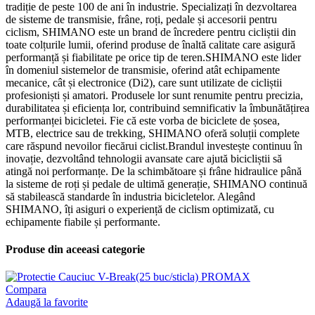
tradiție de peste 100 de ani în industrie. Specializați în dezvoltarea
de sisteme de transmisie, frâne, roți, pedale și accesorii pentru
ciclism, SHIMANO este un brand de încredere pentru cicliștii din
toate colțurile lumii, oferind produse de înaltă calitate care asigură
performanță și fiabilitate pe orice tip de teren.SHIMANO este lider
în domeniul sistemelor de transmisie, oferind atât echipamente
mecanice, cât și electronice (Di2), care sunt utilizate de cicliștii
profesioniști și amatori. Produsele lor sunt renumite pentru precizia,
durabilitatea și eficiența lor, contribuind semnificativ la îmbunătățirea
performanței bicicletei. Fie că este vorba de biciclete de șosea,
MTB, electrice sau de trekking, SHIMANO oferă soluții complete
care răspund nevoilor fiecărui ciclist.Brandul investește continuu în
inovație, dezvoltând tehnologii avansate care ajută bicicliștii să
atingă noi performanțe. De la schimbătoare și frâne hidraulice până
la sisteme de roți și pedale de ultimă generație, SHIMANO continuă
să stabilească standarde în industria bicicletelor. Alegând
SHIMANO, îți asiguri o experiență de ciclism optimizată, cu
echipamente fiabile și performante.
Produse din aceeasi categorie
Compara
Adaugă la favorite