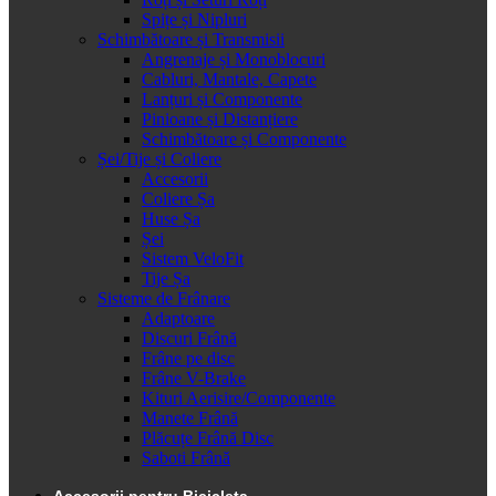
Spițe și Nipluri
Schimbătoare și Transmisii
Angrenaje și Monoblocuri
Cabluri, Mantale, Capete
Lanțuri și Componente
Pinioane și Distanțiere
Schimbătoare și Componente
Șei/Tije și Coliere
Accesorii
Coliere Șa
Huse Șa
Șei
Sistem VeloFit
Tije Șa
Sisteme de Frânare
Adaptoare
Discuri Frână
Frâne pe disc
Frâne V-Brake
Kituri Aerisire/Componente
Manete Frână
Plăcuțe Frână Disc
Saboti Frână
Accesorii pentru Bicicleta