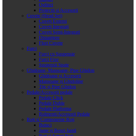
Oglinzi
Protectii si Accesorii
Cuvete (Head Set)
Cuveți Externi
Cuveți Integrați
Cuveți Semi-Integrați
Distanțiere
Flori Cuvete
Furci
Furci cu Suspensie
Furci Fixe
Suspensii Spate
Ghidoane, Mansoane, Pipe Ghidon
Ghidoane și Accesorii
Mansoane și Ghidoline
Tije și Pipe Ghidon
Pedale/Accesorii pedale
Pedale Click
Pedale Duble
Pedale Platforma
Rulmenti/Accesorii Pedale
Roți și Componente Roți
Butuci
Jante și Benzi Jantă
Roți și Seturi Roți