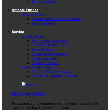
Tubulare-Head
Articole Fitness
Articole Fitness
Aparate fitness multifunctionale
Biciclete fitness
Service
Unelte Service
Echipament Workshop
Șuruburi / Piulițe / Șaibe
Truse de Scule
Unelte Multifuncționale
Unelte Speciale
Unelte Universale
Echipament Magazin
Servicii / Soluții Magazin
Standuri și Suporturi Magazin
Bike Serv Brăila
Pentru reparații, întreținere și echipamente de calitate, te
așteptăm cu drag la service-ul nostru.