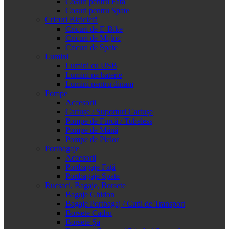
Coșuri pentru Față
Coșuri pentru Spate
Cricuri Bicicletă
Cricuri de E-Bike
Cricuri de Mijloc
Cricuri de Spate
Lumini
Lumini cu USB
Lumini pe baterie
Lumini pentru dinam
Pompe
Accesorii
Cartușe / Suporturi Cartușe
Pompe de Furcă / Tubeless
Pompe de Mână
Pompe de Picior
Portbagaje
Accesorii
Portbagaje Față
Portbagaje Spate
Rucsaci, Bagaje, Borsete
Bagaje Ghidon
Bagaje Portbagaj / Cutii de Transport
Borsete Cadru
Borsete Șa