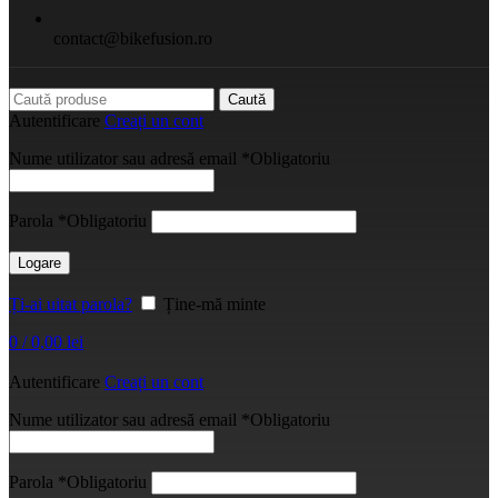
contact@bikefusion.ro
Caută
Autentificare
Creați un cont
Nume utilizator sau adresă email
*
Obligatoriu
Parola
*
Obligatoriu
Logare
Ți-ai uitat parola?
Ține-mă minte
0
/
0,00
lei
Autentificare
Creați un cont
Nume utilizator sau adresă email
*
Obligatoriu
Parola
*
Obligatoriu