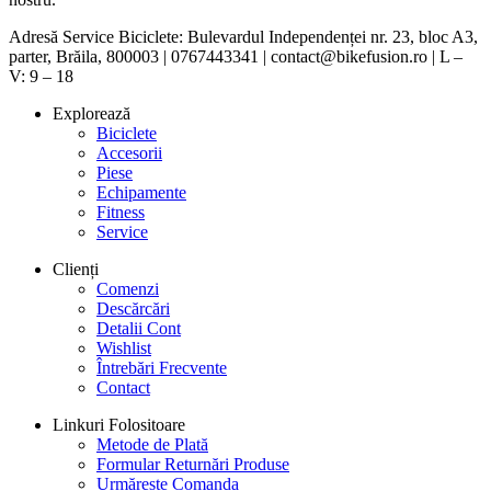
Adresă Service Biciclete: Bulevardul Independenței nr. 23, bloc A3,
parter, Brăila, 800003 | 0767443341 | contact@bikefusion.ro | L –
V: 9 – 18
Explorează
Biciclete
Accesorii
Piese
Echipamente
Fitness
Service
Clienți
Comenzi
Descărcări
Detalii Cont
Wishlist
Întrebări Frecvente
Contact
Linkuri Folositoare
Metode de Plată
Formular Returnări Produse
Urmărește Comanda