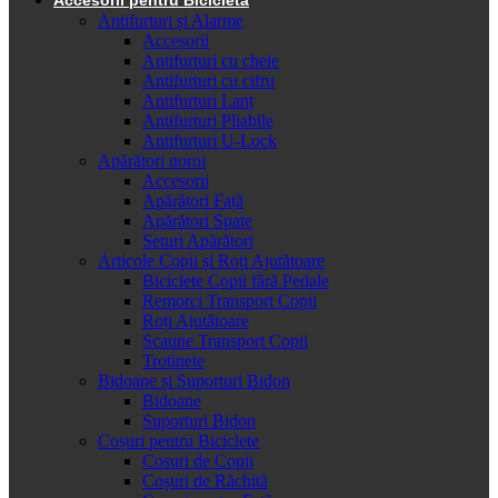
Antifurturi și Alarme
Accesorii
Antifurturi cu cheie
Antifurturi cu cifru
Antifurturi Lanț
Antifurturi Pliabile
Antifurturi U-Lock
Apărători noroi
Accesorii
Apărători Față
Apărători Spate
Seturi Apărători
Articole Copii și Roți Ajutătoare
Biciclete Copii fără Pedale
Remorci Transport Copii
Roți Ajutătoare
Scaune Transport Copii
Trotinete
Bidoane și Suporturi Bidon
Bidoane
Suporturi Bidon
Coșuri pentru Biciclete
Cosuri de Copii
Coșuri de Răchită