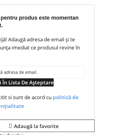
 pentru produs este momentan
t.
rijă! Adaugă adresa de email și te
nța imediat ce produsul revine în
 În Lista De Așteptare
itit si sunt de acord cu
politică de
nțialitate
Adaugă la favorite