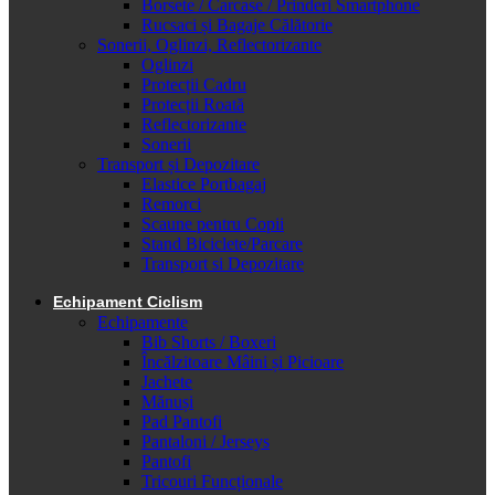
Borsete / Carcase / Prinderi Smartphone
Rucsaci și Bagaje Călătorie
Sonerii, Oglinzi, Reflectorizante
Oglinzi
Protecții Cadru
Protecții Roată
Reflectorizante
Sonerii
Transport și Depozitare
Elastice Portbagaj
Remorci
Scaune pentru Copii
Stand Biciclete/Parcare
Transport si Depozitare
Echipament Ciclism
Echipamente
Bib Shorts / Boxeri
Încălzitoare Mâini și Picioare
Jachete
Mănuși
Pad Pantofi
Pantaloni / Jerseys
Pantofi
Tricouri Funcționale