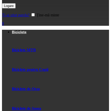
Logare
Ți-ai uitat parola?
Ține-mă minte
0
Biciclete
Biciclete MTB
Biciclete pentru Copii
Biciclete de Oras
Biciclete de Sosea