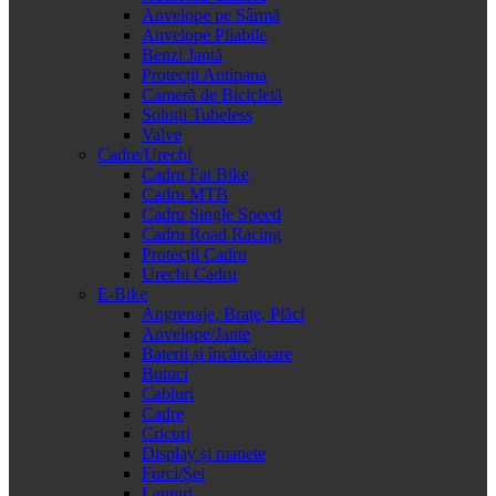
Anvelope pe Sârmă
Anvelope Pliabile
Benzi Jantă
Protecții Antipana
Cameră de Bicicletă
Soluții Tubeless
Valve
Cadre/Urechi
Cadru Fat Bike
Cadru MTB
Cadru Single Speed
Cadru Road Racing
Protecții Cadru
Urechi Cadru
E-Bike
Angrenaje, Brațe, Plăci
Anvelope/Jante
Baterii și încărcătoare
Butuci
Cabluri
Cadre
Cricuri
Display și manete
Furci/Șei
Lanțuri