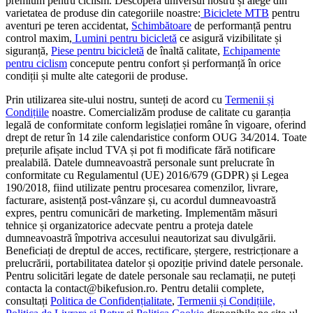
premium pentru ciclism. Descoperă universul nostru și alege din
varietatea de produse din categoriile noastre:
Biciclete MTB
pentru
aventuri pe teren accidentat,
Schimbătoare
de performanță pentru
control maxim,
Lumini pentru bicicletă
ce asigură vizibilitate și
siguranță,
Piese pentru bicicletă
de înaltă calitate,
Echipamente
pentru ciclism
concepute pentru confort și performanță în orice
condiții și multe alte categorii de produse.
Prin utilizarea site-ului nostru, sunteți de acord cu
Termenii și
Condițiile
noastre. Comercializăm produse de calitate cu garanția
legală de conformitate conform legislației române în vigoare, oferind
drept de retur în 14 zile calendaristice conform OUG 34/2014. Toate
prețurile afișate includ TVA și pot fi modificate fără notificare
prealabilă. Datele dumneavoastră personale sunt prelucrate în
conformitate cu Regulamentul (UE) 2016/679 (GDPR) și Legea
190/2018, fiind utilizate pentru procesarea comenzilor, livrare,
facturare, asistență post-vânzare și, cu acordul dumneavoastră
expres, pentru comunicări de marketing. Implementăm măsuri
tehnice și organizatorice adecvate pentru a proteja datele
dumneavoastră împotriva accesului neautorizat sau divulgării.
Beneficiați de dreptul de acces, rectificare, ștergere, restricționare a
prelucrării, portabilitatea datelor și opoziție privind datele personale.
Pentru solicitări legate de datele personale sau reclamații, ne puteți
contacta la contact@bikefusion.ro. Pentru detalii complete,
consultați
Politica de Confidențialitate
,
Termenii și Condițiile,