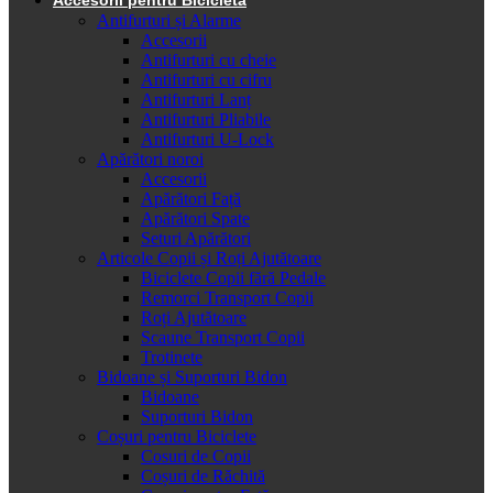
Antifurturi și Alarme
Accesorii
Antifurturi cu cheie
Antifurturi cu cifru
Antifurturi Lanț
Antifurturi Pliabile
Antifurturi U-Lock
Apărători noroi
Accesorii
Apărători Față
Apărători Spate
Seturi Apărători
Articole Copii și Roți Ajutătoare
Biciclete Copii fără Pedale
Remorci Transport Copii
Roți Ajutătoare
Scaune Transport Copii
Trotinete
Bidoane și Suporturi Bidon
Bidoane
Suporturi Bidon
Coșuri pentru Biciclete
Cosuri de Copii
Coșuri de Răchită