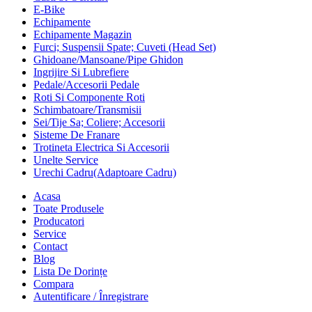
E-Bike
Echipamente
Echipamente Magazin
Furci; Suspensii Spate; Cuveti (Head Set)
Ghidoane/Mansoane/Pipe Ghidon
Ingrijire Si Lubrefiere
Pedale/Accesorii Pedale
Roti Si Componente Roti
Schimbatoare/Transmisii
Sei/Tije Sa; Coliere; Accesorii
Sisteme De Franare
Trotineta Electrica Si Accesorii
Unelte Service
Urechi Cadru(Adaptoare Cadru)
Acasa
Toate Produsele
Producatori
Service
Contact
Blog
Lista De Dorințe
Compara
Autentificare / Înregistrare