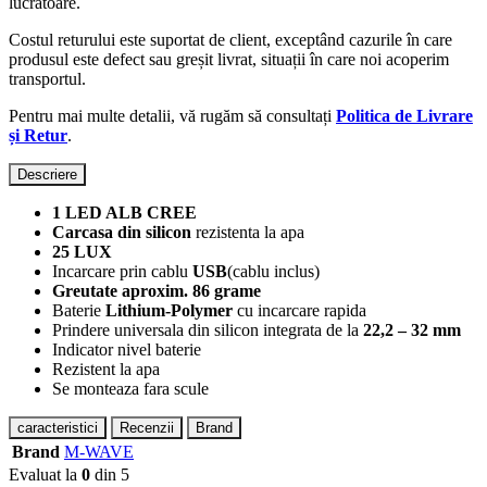
lucrătoare.
Costul returului este suportat de client, exceptând cazurile în care
produsul este defect sau greșit livrat, situații în care noi acoperim
transportul.
Pentru mai multe detalii, vă rugăm să consultați
Politica de Livrare
și Retur
.
Descriere
1 LED ALB CREE
Carcasa din silicon
rezistenta la apa
25 LUX
Incarcare prin cablu
USB
(cablu inclus)
Greutate aproxim. 86 grame
Baterie
Lithium-Polymer
cu incarcare rapida
Prindere universala din silicon integrata de la
22,2 – 32 mm
Indicator nivel baterie
Rezistent la apa
Se monteaza fara scule
caracteristici
Recenzii
Brand
Brand
M-WAVE
Evaluat la
0
din 5