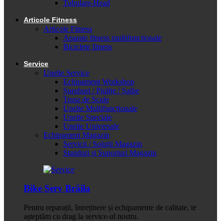
Tubulare-Head
Articole Fitness
Articole Fitness
Aparate fitness multifunctionale
Biciclete fitness
Service
Unelte Service
Echipament Workshop
Șuruburi / Piulițe / Șaibe
Truse de Scule
Unelte Multifuncționale
Unelte Speciale
Unelte Universale
Echipament Magazin
Servicii / Soluții Magazin
Standuri și Suporturi Magazin
Bike Serv Brăila
Pentru reparații, întreținere și echipamente de calitate, te
așteptăm cu drag la service-ul nostru.