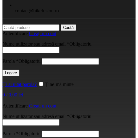
contact@bikefusion.ro
Caută
Autentificare
Creați un cont
Nume utilizator sau adresă email
*
Obligatoriu
Parola
*
Obligatoriu
Logare
Ți-ai uitat parola?
Ține-mă minte
0
/
0,00
lei
Autentificare
Creați un cont
Nume utilizator sau adresă email
*
Obligatoriu
Parola
*
Obligatoriu