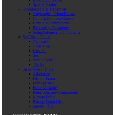
Spițe și Nipluri
Schimbătoare și Transmisii
Angrenaje și Monoblocuri
Cabluri, Mantale, Capete
Lanțuri și Componente
Pinioane și Distanțiere
Schimbătoare și Componente
Șei/Tije și Coliere
Accesorii
Coliere Șa
Huse Șa
Șei
Sistem VeloFit
Tije Șa
Sisteme de Frânare
Adaptoare
Discuri Frână
Frâne pe disc
Frâne V-Brake
Kituri Aerisire/Componente
Manete Frână
Plăcuțe Frână Disc
Saboti Frână
Accesorii pentru Bicicleta