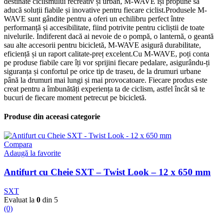
destinate ciclismului recreativ și urban, M-WAVE își propune să
aducă soluții fiabile și inovative pentru fiecare ciclist.Produsele M-
WAVE sunt gândite pentru a oferi un echilibru perfect între
performanță și accesibilitate, fiind potrivite pentru cicliștii de toate
nivelurile. Indiferent dacă ai nevoie de o pompă, o lanternă, o geantă
sau alte accesorii pentru bicicletă, M-WAVE asigură durabilitate,
eficiență și un raport calitate-preț excelent.Cu M-WAVE, poți conta
pe produse fiabile care îți vor sprijini fiecare pedalare, asigurându-ți
siguranța și confortul pe orice tip de traseu, de la drumuri urbane
până la drumuri mai lungi și mai provocatoare. Fiecare produs este
creat pentru a îmbunătăți experiența ta de ciclism, astfel încât să te
bucuri de fiecare moment petrecut pe bicicletă.
Produse din aceeasi categorie
Compara
Adaugă la favorite
Antifurt cu Cheie SXT – Twist Look – 12 x 650 mm
SXT
Evaluat la
0
din 5
(0)