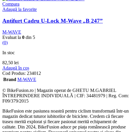
Compara
Adaugă la favorite
Antifurt Cadru U-Lock M-Wave „B 247”
M-WAVE
Evaluat la
0
din 5
(0)
In stoc
82,50
lei
Adaugă în coș
Cod Produs:
234012
Brand
M-WAVE
© BikeFusion.ro | Magazin operat de GHETU M.GABRIEL
ÎNTREPRINDERE INDIVIDUALĂ | CIF: 34481979 | Reg. Com:
F09/379/2015
BikeFusion este pasiunea noastră pentru ciclism transformată într-un
magazin dedicat tuturor iubitorilor de biciclete. Credem că fiecare
traseu merită explorat și fiecare pasionat merită echipament de
calitate. Din 2024, BikeFusion aduce pe piața românească produse