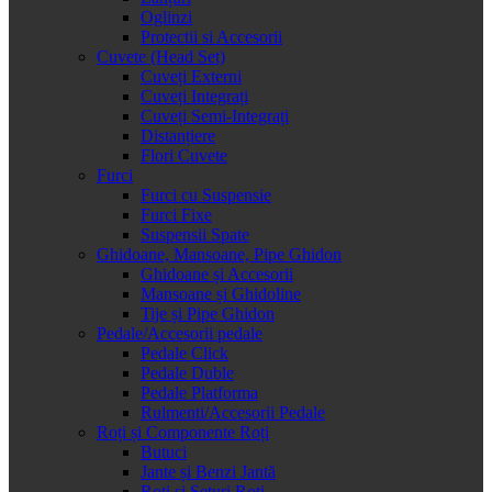
Oglinzi
Protectii si Accesorii
Cuvete (Head Set)
Cuveți Externi
Cuveți Integrați
Cuveți Semi-Integrați
Distanțiere
Flori Cuvete
Furci
Furci cu Suspensie
Furci Fixe
Suspensii Spate
Ghidoane, Mansoane, Pipe Ghidon
Ghidoane și Accesorii
Mansoane și Ghidoline
Tije și Pipe Ghidon
Pedale/Accesorii pedale
Pedale Click
Pedale Duble
Pedale Platforma
Rulmenti/Accesorii Pedale
Roți și Componente Roți
Butuci
Jante și Benzi Jantă
Roți și Seturi Roți