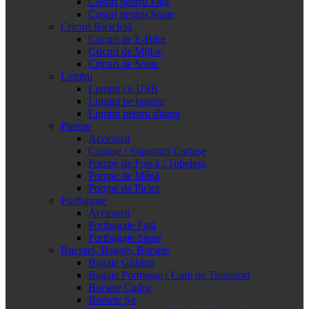
Coșuri pentru Față
Coșuri pentru Spate
Cricuri Bicicletă
Cricuri de E-Bike
Cricuri de Mijloc
Cricuri de Spate
Lumini
Lumini cu USB
Lumini pe baterie
Lumini pentru dinam
Pompe
Accesorii
Cartușe / Suporturi Cartușe
Pompe de Furcă / Tubeless
Pompe de Mână
Pompe de Picior
Portbagaje
Accesorii
Portbagaje Față
Portbagaje Spate
Rucsaci, Bagaje, Borsete
Bagaje Ghidon
Bagaje Portbagaj / Cutii de Transport
Borsete Cadru
Borsete Șa