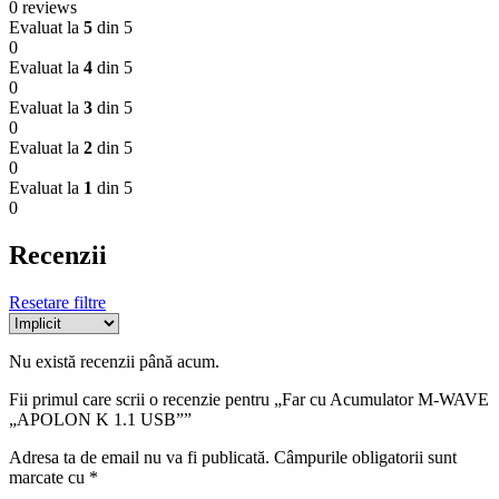
0 reviews
Evaluat la
5
din 5
0
Evaluat la
4
din 5
0
Evaluat la
3
din 5
0
Evaluat la
2
din 5
0
Evaluat la
1
din 5
0
Recenzii
Resetare filtre
Nu există recenzii până acum.
Fii primul care scrii o recenzie pentru „Far cu Acumulator M-WAVE
„APOLON K 1.1 USB””
Adresa ta de email nu va fi publicată.
Câmpurile obligatorii sunt
marcate cu
*