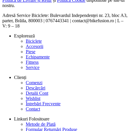
Politica de Livrare și Retur
și
Politica Cookie
disponibile pe site-ul
nostru.
Adresă Service Biciclete: Bulevardul Independenței nr. 23, bloc A3,
parter, Brăila, 800003 | 0767443341 | contact@bikefusion.ro | L –
V: 9 – 18
Explorează
Biciclete
Accesorii
Piese
Echipamente
Fitness
Service
Clienți
Comenzi
Descărcări
Detalii Cont
Wishlist
Întrebări Frecvente
Contact
Linkuri Folositoare
Metode de Plată
Formular Returnări Produse