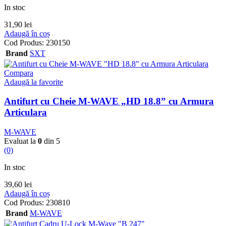
In stoc
31,90
lei
Adaugă în coș
Cod Produs:
230150
Brand
SXT
Compara
Adaugă la favorite
Antifurt cu Cheie M-WAVE „HD 18.8” cu Armura
Articulara
M-WAVE
Evaluat la
0
din 5
(0)
In stoc
39,60
lei
Adaugă în coș
Cod Produs:
230810
Brand
M-WAVE