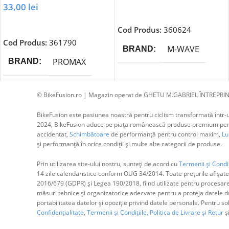
33,00
lei
Adaugă În Coș
Adaugă În Coș
Cod Produs:
360624
Cod Produs:
361790
M-WAVE
BRAND
PROMAX
BRAND
© BikeFusion.ro | Magazin operat de GHETU M.GABRIEL ÎNTREPRIN
BikeFusion este pasiunea noastră pentru ciclism transformată într-un
2024, BikeFusion aduce pe piața românească produse premium pentru
accidentat,
Schimbătoare
de performanță pentru control maxim,
Lum
și performanță în orice condiții și multe alte categorii de produse.
Prin utilizarea site-ului nostru, sunteți de acord cu
Termenii și Condiț
14 zile calendaristice conform OUG 34/2014. Toate prețurile afișate
2016/679 (GDPR) și Legea 190/2018, fiind utilizate pentru procesar
măsuri tehnice și organizatorice adecvate pentru a proteja datele dum
portabilitatea datelor și opoziție privind datele personale. Pentru s
Confidențialitate
,
Termenii și Condițiile,
Politica de Livrare și Retur
ș