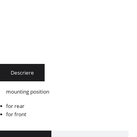
Descriere
mounting position
for rear
for front