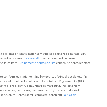
ă explorat și fiecare pasionat merită echipament de calitate. Din
egoriile noastre:
Biciclete MTB
pentru aventuri pe teren
naltă calitate,
Echipamente pentru ciclism
concepute pentru confort
e conform legislației române în vigoare, oferind drept de retur în
ă personale sunt prelucrate în conformitate cu Regulamentul (UE)
avoastră expres, pentru comunicări de marketing. Implementăm
de acces, rectificare, ștergere, restricționare a prelucrării,
ikefusion.ro. Pentru detalii complete, consultați
Politica de