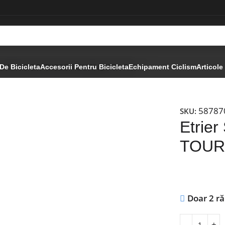
SHIMANO BR-TX805 TOURNEY TX F/R
De Bicicleta
Accesorii Pentru Bicicleta
Echipament Ciclism
Articole
58787
SKU:
Etrie
TOUR
Doar 2 r