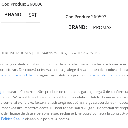
Cod Produs:
360606
Adaugă În Coș
SXT
BRAND
Cod Produs:
360593
PROMAX
BRAND
DERE INDIVIDUALĂ | CIF: 34481979 | Reg. Com: F09/379/2015
 magazin dedicat tuturor iubitorilor de biciclete. Credem că fiecare traseu merit
 ciclism. Descoperă universul nostru și alege din varietatea de produse din cat
ini pentru bicicletă
ce asigură vizibilitate și siguranță,
Piese pentru bicicletă
de î
iile
noastre. Comercializăm produse de calitate cu garanția legală de conformitat
 includ TVA și pot fi modificate fără notificare prealabilă. Datele dumneavoastr
ea comenzilor, livrare, facturare, asistență post-vânzare și, cu acordul dumne
neavoastră împotriva accesului neautorizat sau divulgării. Beneficiați de dreptul 
olicitări legate de datele personale sau reclamații, ne puteți contacta la contact@b
i
Politica Cookie
disponibile pe site-ul nostru.