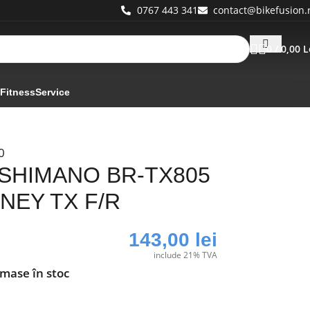
0767 443 341
contact@bikefusion.
0
/
0,00
L
 Fitness
Service
0
r SHIMANO BR-TX805
NEY TX F/R
143,00
lei
include 21% TVA
ămase în stoc