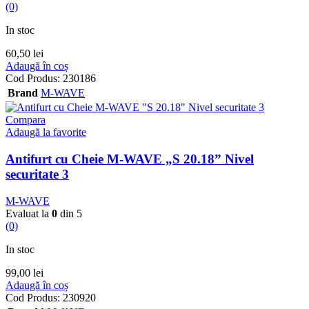
(0)
In stoc
60,50
lei
Adaugă în coș
Cod Produs:
230186
Brand
M-WAVE
Compara
Adaugă la favorite
Antifurt cu Cheie M-WAVE „S 20.18” Nivel
securitate 3
M-WAVE
Evaluat la
0
din 5
(0)
In stoc
99,00
lei
Adaugă în coș
Cod Produs:
230920