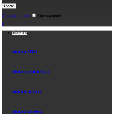
Logare
Ți-ai uitat parola?
Ține-mă minte
0
Biciclete
Biciclete MTB
Biciclete pentru Copii
Biciclete de Oras
Biciclete de Sosea