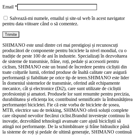
Email
*
Salvează-mi numele, emailul și site-ul web în acest navigator
pentru data viitoare când o să comentez.
SHIMANO este unul dintre cei mai prestigioși și recunoscuți
producători de componente pentru biciclete la nivel mondial, cu o
tradiție de peste 100 de ani în industrie. Specializați în dezvoltarea
de sisteme de transmisie, frâne, roți, pedale și accesorii pentru
ciclism, SHIMANO este un brand de încredere pentru cicliștii din
toate colțurile lumii, oferind produse de înaltă calitate care asigură
performanță și fiabilitate pe orice tip de teren.SHIMANO este lider
în domeniul sistemelor de transmisie, oferind atât echipamente
mecanice, cât și electronice (Di2), care sunt utilizate de cicliștii
profesioniști și amatori. Produsele lor sunt renumite pentru precizia,
durabilitatea și eficiența lor, contribuind semnificativ la îmbunătățirea
performanței bicicletei. Fie că este vorba de biciclete de șosea,
MTB, electrice sau de trekking, SHIMANO oferă soluții complete
care răspund nevoilor fiecărui ciclist.Brandul investește continuu în
inovație, dezvoltând tehnologii avansate care ajută bicicliștii să
atingă noi performanțe. De la schimbătoare și frâne hidraulice până
la sisteme de roți și pedale de ultimă generație, SHIMANO continuă