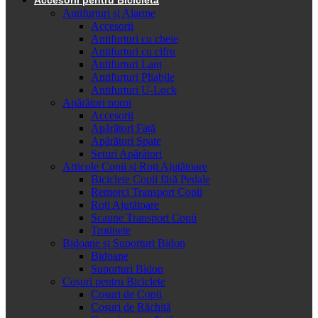
Antifurturi și Alarme
Accesorii
Antifurturi cu cheie
Antifurturi cu cifru
Antifurturi Lanț
Antifurturi Pliabile
Antifurturi U-Lock
Apărători noroi
Accesorii
Apărători Față
Apărători Spate
Seturi Apărători
Articole Copii și Roți Ajutătoare
Biciclete Copii fără Pedale
Remorci Transport Copii
Roți Ajutătoare
Scaune Transport Copii
Trotinete
Bidoane și Suporturi Bidon
Bidoane
Suporturi Bidon
Coșuri pentru Biciclete
Cosuri de Copii
Coșuri de Răchită