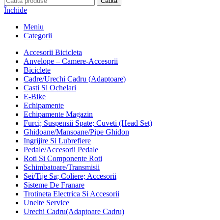
Caută
Închide
Meniu
Categorii
Accesorii Bicicleta
Anvelope – Camere-Accesorii
Biciclete
Cadre/Urechi Cadru (Adaptoare)
Casti Si Ochelari
E-Bike
Echipamente
Echipamente Magazin
Furci; Suspensii Spate; Cuveti (Head Set)
Ghidoane/Mansoane/Pipe Ghidon
Ingrijire Si Lubrefiere
Pedale/Accesorii Pedale
Roti Si Componente Roti
Schimbatoare/Transmisii
Sei/Tije Sa; Coliere; Accesorii
Sisteme De Franare
Trotineta Electrica Si Accesorii
Unelte Service
Urechi Cadru(Adaptoare Cadru)