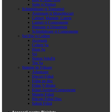
Spițe și Nipluri
Schimbătoare și Transmisii
Angrenaje și Monoblocuri
Cabluri, Mantale, Capete
Lanțuri și Componente
Pinioane și Distanțiere
Schimbătoare și Componente
Șei/Tije și Coliere
Accesorii
Coliere Șa
Huse Șa
Șei
Sistem VeloFit
Tije Șa
Sisteme de Frânare
Adaptoare
Discuri Frână
Frâne pe disc
Frâne V-Brake
Kituri Aerisire/Componente
Manete Frână
Plăcuțe Frână Disc
Saboti Frână
Accesorii pentru Bicicleta