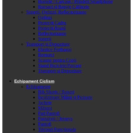
Borsete / Carcase / Prinderi Smartphone
Rucsaci și Bagaje Călătorie
Sonerii, Oglinzi, Reflectorizante
Oglinzi
Protecții Cadru
Protecții Roată
Reflectorizante
Sonerii
Transport și Depozitare
Elastice Portbagaj
Remorci
Scaune pentru Copii
Stand Biciclete/Parcare
Transport si Depozitare
Echipament Ciclism
Echipamente
Bib Shorts / Boxeri
Încălzitoare Mâini și Picioare
Jachete
Mănuși
Pad Pantofi
Pantaloni / Jerseys
Pantofi
Tricouri Funcționale