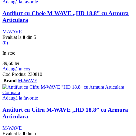
Adaugă la favorite
Antifurt cu Cheie M-WAVE „HD 18.8” cu Armura
Articulara
M-WAVE
Evaluat la
0
din 5
(0)
In stoc
39,60
lei
Adaugă în coș
Cod Produs:
230810
Brand
M-WAVE
Compara
Adaugă la favorite
Antifurt cu Cifru M-WAVE „HD 18.8” cu Armura
Articulara
M-WAVE
Evaluat la
0
din 5