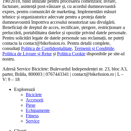
190/2018, fiind utilizate pentru procesarea comenzilor, livrare,
facturare, asistență post-vânzare și, cu acordul dumneavoastră
expres, pentru comunicări de marketing. Implementăm măsuri
tehnice și organizatorice adecvate pentru a proteja datele
dumneavoastră împotriva accesului neautorizat sau divulgării.
Beneficiați de dreptul de acces, rectificare, ștergere, restricționare a
prelucrării, portabilitatea datelor și opoziție privind datele personale.
Pentru solicitări legate de datele personale sau reclamații, ne puteți
contacta la contact@bikefusion.ro. Pentru detalii complete,
consultați
Politica de Confidențialitate
,
Termenii și Condițiile,
Politica de Livrare și Retur
și
Politica Cookie
disponibile pe site-ul
nostru.
Adresă Service Biciclete: Bulevardul Independenței nr. 23, bloc A3,
parter, Brăila, 800003 | 0767443341 | contact@bikefusion.ro | L –
V: 9 – 18
Explorează
Biciclete
Accesorii
Piese
Echipamente
Fitness
Service
Clienți