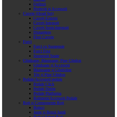
Oglinzi
Protectii si Accesorii
Cuvete (Head Set)
Cuveți Externi
Cuveți Integrați
Cuveți Semi-Integrați
Distanțiere
Flori Cuvete
Furci
Furci cu Suspensie
Furci Fixe
Suspensii Spate
Ghidoane, Mansoane, Pipe Ghidon
Ghidoane și Accesorii
Mansoane și Ghidoline
Tije și Pipe Ghidon
Pedale/Accesorii pedale
Pedale Click
Pedale Duble
Pedale Platforma
Rulmenti/Accesorii Pedale
Roți și Componente Roți
Butuci
Jante și Benzi Jantă
Roți și Seturi Roți