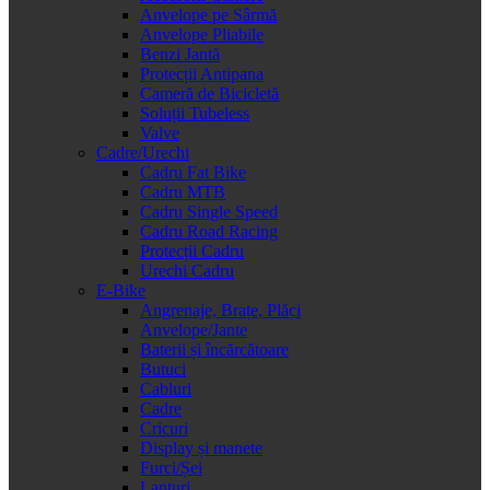
Anvelope pe Sârmă
Anvelope Pliabile
Benzi Jantă
Protecții Antipana
Cameră de Bicicletă
Soluții Tubeless
Valve
Cadre/Urechi
Cadru Fat Bike
Cadru MTB
Cadru Single Speed
Cadru Road Racing
Protecții Cadru
Urechi Cadru
E-Bike
Angrenaje, Brațe, Plăci
Anvelope/Jante
Baterii și încărcătoare
Butuci
Cabluri
Cadre
Cricuri
Display și manete
Furci/Șei
Lanțuri