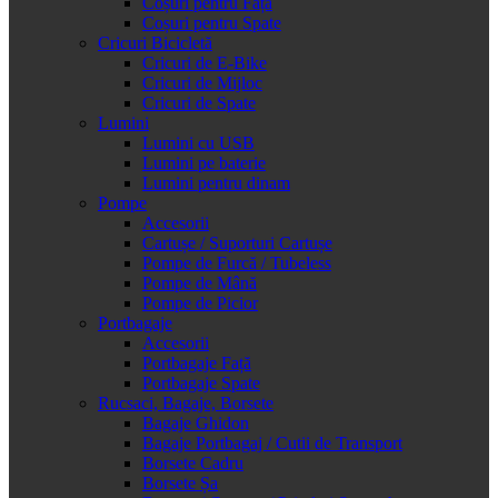
Coșuri pentru Față
Coșuri pentru Spate
Cricuri Bicicletă
Cricuri de E-Bike
Cricuri de Mijloc
Cricuri de Spate
Lumini
Lumini cu USB
Lumini pe baterie
Lumini pentru dinam
Pompe
Accesorii
Cartușe / Suporturi Cartușe
Pompe de Furcă / Tubeless
Pompe de Mână
Pompe de Picior
Portbagaje
Accesorii
Portbagaje Față
Portbagaje Spate
Rucsaci, Bagaje, Borsete
Bagaje Ghidon
Bagaje Portbagaj / Cutii de Transport
Borsete Cadru
Borsete Șa