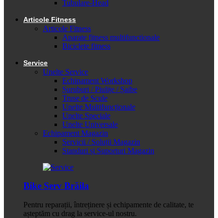
Tubulare-Head
Articole Fitness
Articole Fitness
Aparate fitness multifunctionale
Biciclete fitness
Service
Unelte Service
Echipament Workshop
Șuruburi / Piulițe / Șaibe
Truse de Scule
Unelte Multifuncționale
Unelte Speciale
Unelte Universale
Echipament Magazin
Servicii / Soluții Magazin
Standuri și Suporturi Magazin
Bike Serv Brăila
Pentru reparații, întreținere și echipamente de calitate, te
așteptăm cu drag la service-ul nostru.