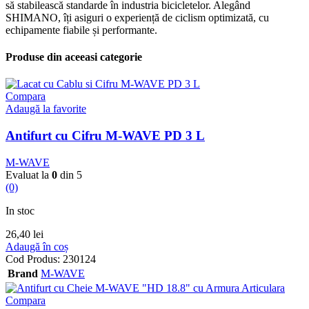
să stabilească standarde în industria bicicletelor. Alegând
SHIMANO, îți asiguri o experiență de ciclism optimizată, cu
echipamente fiabile și performante.
Produse din aceeasi categorie
Compara
Adaugă la favorite
Antifurt cu Cifru M-WAVE PD 3 L
M-WAVE
Evaluat la
0
din 5
(0)
In stoc
26,40
lei
Adaugă în coș
Cod Produs:
230124
Brand
M-WAVE
Compara