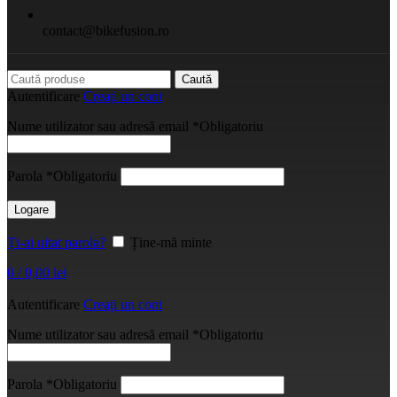
contact@bikefusion.ro
Caută
Autentificare
Creați un cont
Nume utilizator sau adresă email
*
Obligatoriu
Parola
*
Obligatoriu
Logare
Ți-ai uitat parola?
Ține-mă minte
0
/
0,00
lei
Autentificare
Creați un cont
Nume utilizator sau adresă email
*
Obligatoriu
Parola
*
Obligatoriu