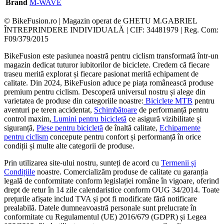
Brand
M-WAVE
© BikeFusion.ro | Magazin operat de GHETU M.GABRIEL
ÎNTREPRINDERE INDIVIDUALĂ | CIF: 34481979 | Reg. Com:
F09/379/2015
BikeFusion este pasiunea noastră pentru ciclism transformată într-un
magazin dedicat tuturor iubitorilor de biciclete. Credem că fiecare
traseu merită explorat și fiecare pasionat merită echipament de
calitate. Din 2024, BikeFusion aduce pe piața românească produse
premium pentru ciclism. Descoperă universul nostru și alege din
varietatea de produse din categoriile noastre:
Biciclete MTB
pentru
aventuri pe teren accidentat,
Schimbătoare
de performanță pentru
control maxim,
Lumini pentru bicicletă
ce asigură vizibilitate și
siguranță,
Piese pentru bicicletă
de înaltă calitate,
Echipamente
pentru ciclism
concepute pentru confort și performanță în orice
condiții și multe alte categorii de produse.
Prin utilizarea site-ului nostru, sunteți de acord cu
Termenii și
Condițiile
noastre. Comercializăm produse de calitate cu garanția
legală de conformitate conform legislației române în vigoare, oferind
drept de retur în 14 zile calendaristice conform OUG 34/2014. Toate
prețurile afișate includ TVA și pot fi modificate fără notificare
prealabilă. Datele dumneavoastră personale sunt prelucrate în
conformitate cu Regulamentul (UE) 2016/679 (GDPR) și Legea