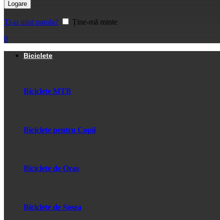
Logare
Ți-ai uitat parola?
Ține-mă minte
0
Biciclete
Biciclete MTB
Biciclete pentru Copii
Biciclete de Oras
Biciclete de Sosea