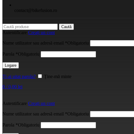
contact@bikefusion.ro
Caută
Autentificare
Creați un cont
Nume utilizator sau adresă email
*
Obligatoriu
Parola
*
Obligatoriu
Logare
Ți-ai uitat parola?
Ține-mă minte
0
/
0,00
lei
Autentificare
Creați un cont
Nume utilizator sau adresă email
*
Obligatoriu
Parola
*
Obligatoriu