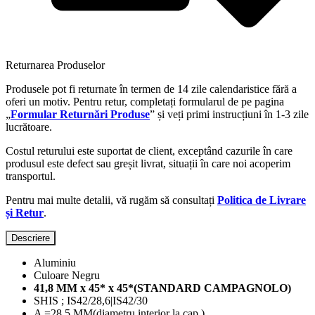
Returnarea Produselor
Produsele pot fi returnate în termen de 14 zile calendaristice fără a
oferi un motiv. Pentru retur, completați formularul de pe pagina
„
Formular Returnări Produse
” și veți primi instrucțiuni în 1-3 zile
lucrătoare.
Costul returului este suportat de client, exceptând cazurile în care
produsul este defect sau greșit livrat, situații în care noi acoperim
transportul.
Pentru mai multe detalii, vă rugăm să consultați
Politica de Livrare
și Retur
.
Descriere
Aluminiu
Culoare Negru
41,8 MM x 45* x 45*(STANDARD CAMPAGNOLO)
SHIS ; IS42/28,6|IS42/30
A =28,5 MM(diametru interior la cap )