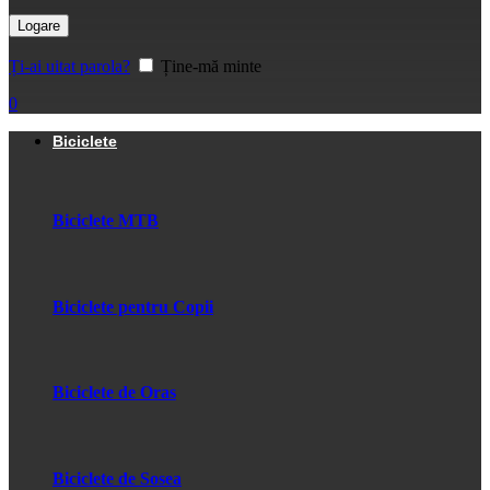
Logare
Ți-ai uitat parola?
Ține-mă minte
0
Biciclete
Biciclete MTB
Biciclete pentru Copii
Biciclete de Oras
Biciclete de Sosea