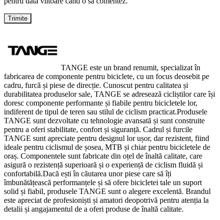
pentru data viitoare când o să comentez.
TANGE este un brand renumit, specializat în
fabricarea de componente pentru biciclete, cu un focus deosebit pe
cadru, furcă și piese de direcție. Cunoscut pentru calitatea și
durabilitatea produselor sale, TANGE se adresează cicliștilor care își
doresc componente performante și fiabile pentru bicicletele lor,
indiferent de tipul de teren sau stilul de ciclism practicat.Produsele
TANGE sunt dezvoltate cu tehnologie avansată și sunt construite
pentru a oferi stabilitate, confort și siguranță. Cadrul și furcile
TANGE sunt apreciate pentru designul lor ușor, dar rezistent, fiind
ideale pentru ciclismul de șosea, MTB și chiar pentru bicicletele de
oraș. Componentele sunt fabricate din oțel de înaltă calitate, care
asigură o rezistență superioară și o experiență de ciclism fluidă și
confortabilă.Dacă ești în căutarea unor piese care să îți
îmbunătățească performanțele și să ofere bicicletei tale un suport
solid și fiabil, produsele TANGE sunt o alegere excelentă. Brandul
este apreciat de profesioniști și amatori deopotrivă pentru atenția la
detalii și angajamentul de a oferi produse de înaltă calitate.