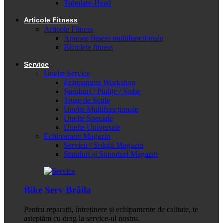
Tubulare-Head
Articole Fitness
Articole Fitness
Aparate fitness multifunctionale
Biciclete fitness
Service
Unelte Service
Echipament Workshop
Șuruburi / Piulițe / Șaibe
Truse de Scule
Unelte Multifuncționale
Unelte Speciale
Unelte Universale
Echipament Magazin
Servicii / Soluții Magazin
Standuri și Suporturi Magazin
Bike Serv Brăila
Pentru reparații, întreținere și echipamente de calitate, te
așteptăm cu drag la service-ul nostru.