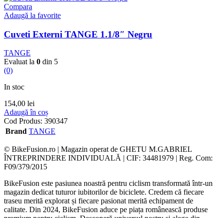
Compara
Adaugă la favorite
Cuveti Externi TANGE 1.1/8″ Negru
TANGE
Evaluat la
0
din 5
(0)
In stoc
154,00
lei
Adaugă în coș
Cod Produs:
390347
Brand
TANGE
© BikeFusion.ro | Magazin operat de GHETU M.GABRIEL
ÎNTREPRINDERE INDIVIDUALĂ | CIF: 34481979 | Reg. Com:
F09/379/2015
BikeFusion este pasiunea noastră pentru ciclism transformată într-un
magazin dedicat tuturor iubitorilor de biciclete. Credem că fiecare
traseu merită explorat și fiecare pasionat merită echipament de
calitate. Din 2024, BikeFusion aduce pe piața românească produse