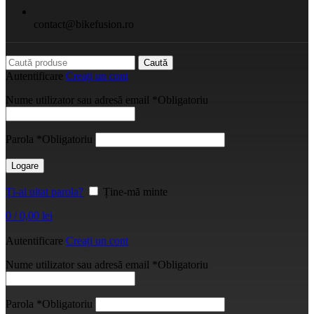
contact@bikefusion.ro
Caută
Autentificare
Creați un cont
Nume utilizator sau adresă email
*
Obligatoriu
Parola
*
Obligatoriu
Logare
Ți-ai uitat parola?
Ține-mă minte
0
/
0,00
lei
Autentificare
Creați un cont
Nume utilizator sau adresă email
*
Obligatoriu
Parola
*
Obligatoriu