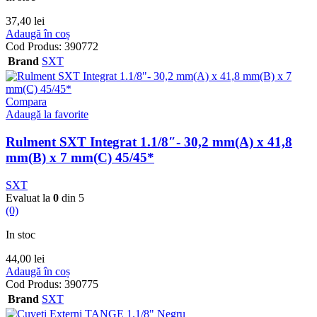
37,40
lei
Adaugă în coș
Cod Produs:
390772
Brand
SXT
Compara
Adaugă la favorite
Rulment SXT Integrat 1.1/8″- 30,2 mm(A) x 41,8
mm(B) x 7 mm(C) 45/45*
SXT
Evaluat la
0
din 5
(0)
In stoc
44,00
lei
Adaugă în coș
Cod Produs:
390775
Brand
SXT