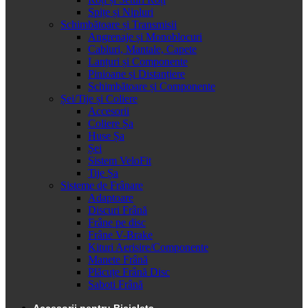
Spițe și Nipluri
Schimbătoare și Transmisii
Angrenaje și Monoblocuri
Cabluri, Mantale, Capete
Lanțuri și Componente
Pinioane și Distanțiere
Schimbătoare și Componente
Șei/Tije și Coliere
Accesorii
Coliere Șa
Huse Șa
Șei
Sistem VeloFit
Tije Șa
Sisteme de Frânare
Adaptoare
Discuri Frână
Frâne pe disc
Frâne V-Brake
Kituri Aerisire/Componente
Manete Frână
Plăcuțe Frână Disc
Saboti Frână
Accesorii pentru Bicicleta