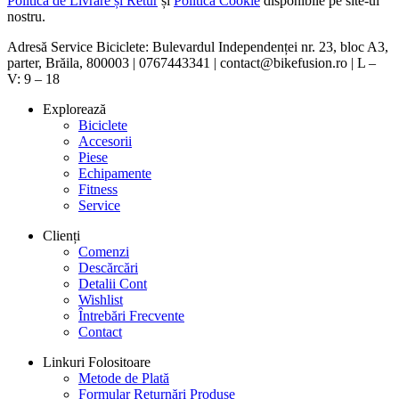
Politica de Livrare și Retur
și
Politica Cookie
disponibile pe site-ul
nostru.
Adresă Service Biciclete: Bulevardul Independenței nr. 23, bloc A3,
parter, Brăila, 800003 | 0767443341 | contact@bikefusion.ro | L –
V: 9 – 18
Explorează
Biciclete
Accesorii
Piese
Echipamente
Fitness
Service
Clienți
Comenzi
Descărcări
Detalii Cont
Wishlist
Întrebări Frecvente
Contact
Linkuri Folositoare
Metode de Plată
Formular Returnări Produse