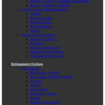
Borsete / Carcase / Prinderi Smartphone
Rucsaci și Bagaje Călătorie
Sonerii, Oglinzi, Reflectorizante
Oglinzi
Protecții Cadru
Protecții Roată
Reflectorizante
Sonerii
Transport și Depozitare
Elastice Portbagaj
Remorci
Scaune pentru Copii
Stand Biciclete/Parcare
Transport si Depozitare
Echipament Ciclism
Echipamente
Bib Shorts / Boxeri
Încălzitoare Mâini și Picioare
Jachete
Mănuși
Pad Pantofi
Pantaloni / Jerseys
Pantofi
Tricouri Funcționale