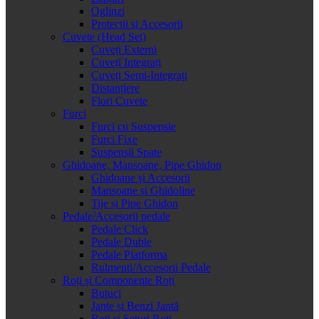
Oglinzi
Protectii si Accesorii
Cuvete (Head Set)
Cuveți Externi
Cuveți Integrați
Cuveți Semi-Integrați
Distanțiere
Flori Cuvete
Furci
Furci cu Suspensie
Furci Fixe
Suspensii Spate
Ghidoane, Mansoane, Pipe Ghidon
Ghidoane și Accesorii
Mansoane și Ghidoline
Tije și Pipe Ghidon
Pedale/Accesorii pedale
Pedale Click
Pedale Duble
Pedale Platforma
Rulmenti/Accesorii Pedale
Roți și Componente Roți
Butuci
Jante și Benzi Jantă
Roți și Seturi Roți