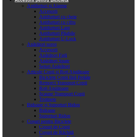
Antifurturi și Alarme
Accesorii
Antifurturi cu cheie
Antifurturi cu cifru
Antifurturi Lanț
Antifurturi Pliabile
Antifurturi U-Lock
Apărători noroi
Accesorii
Apărători Față
Apărători Spate
Seturi Apărători
Articole Copii și Roți Ajutătoare
Biciclete Copii fără Pedale
Remorci Transport Copii
Roți Ajutătoare
Scaune Transport Copii
Trotinete
Bidoane și Suporturi Bidon
Bidoane
Suporturi Bidon
Coșuri pentru Biciclete
Cosuri de Copii
Coșuri de Răchită