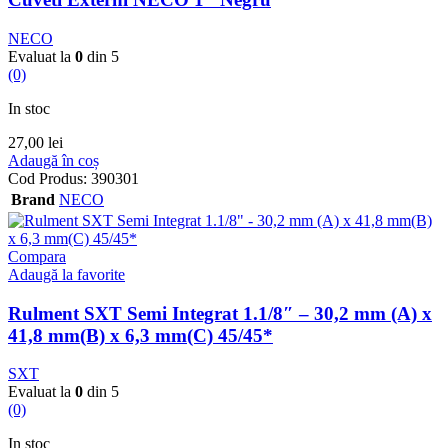
NECO
Evaluat la
0
din 5
(0)
In stoc
27,00
lei
Adaugă în coș
Cod Produs:
390301
Brand
NECO
Compara
Adaugă la favorite
Rulment SXT Semi Integrat 1.1/8″ – 30,2 mm (A) x
41,8 mm(B) x 6,3 mm(C) 45/45*
SXT
Evaluat la
0
din 5
(0)
In stoc