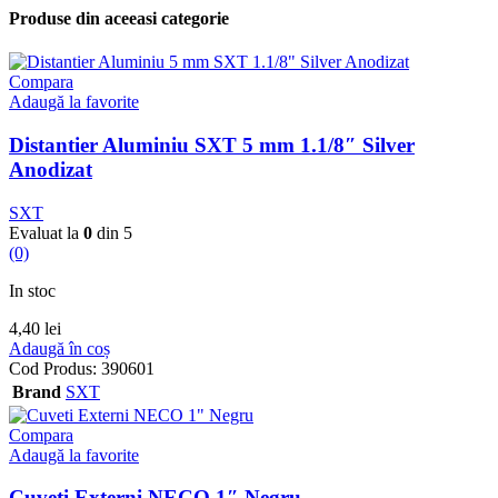
Produse din aceeasi categorie
Compara
Adaugă la favorite
Distantier Aluminiu SXT 5 mm 1.1/8″ Silver
Anodizat
SXT
Evaluat la
0
din 5
(0)
In stoc
4,40
lei
Adaugă în coș
Cod Produs:
390601
Brand
SXT
Compara
Adaugă la favorite
Cuveti Externi NECO 1″ Negru