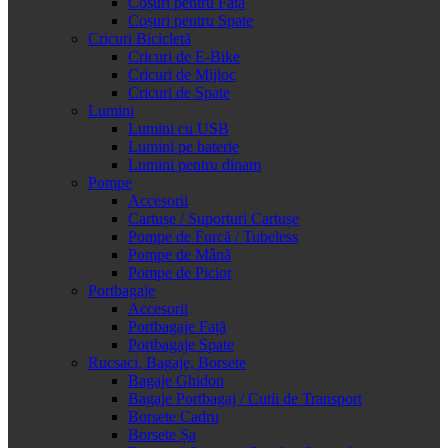
Coșuri pentru Față
Coșuri pentru Spate
Cricuri Bicicletă
Cricuri de E-Bike
Cricuri de Mijloc
Cricuri de Spate
Lumini
Lumini cu USB
Lumini pe baterie
Lumini pentru dinam
Pompe
Accesorii
Cartușe / Suporturi Cartușe
Pompe de Furcă / Tubeless
Pompe de Mână
Pompe de Picior
Portbagaje
Accesorii
Portbagaje Față
Portbagaje Spate
Rucsaci, Bagaje, Borsete
Bagaje Ghidon
Bagaje Portbagaj / Cutii de Transport
Borsete Cadru
Borsete Șa