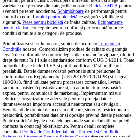
premium pentru ciclism. Descoperă universul nostru și alege din
varietatea de produse din categoriile noastre:
Biciclete MTB
pentru
aventuri pe teren accidentat,
Schimbătoare
de performanță pentru
control maxim,
Lumini pentru bicicletă
ce asigură vizibilitate și
siguranță,
Piese pentru bicicletă
de înaltă calitate,
Echipamente
pentru ciclism
concepute pentru confort și performanță în orice
condiții și multe alte categorii de produse.
Prin utilizarea site-ului nostru, sunteți de acord cu
Termenii și
Condițiile
noastre. Comercializăm produse de calitate cu garanția
legală de conformitate conform legislației române în vigoare, oferind
drept de retur în 14 zile calendaristice conform OUG 34/2014. Toate
prețurile afișate includ TVA și pot fi modificate fără notificare
prealabilă. Datele dumneavoastră personale sunt prelucrate în
conformitate cu Regulamentul (UE) 2016/679 (GDPR) și Legea
190/2018, fiind utilizate pentru procesarea comenzilor, livrare,
facturare, asistență post-vânzare și, cu acordul dumneavoastră
expres, pentru comunicări de marketing. Implementăm măsuri
tehnice și organizatorice adecvate pentru a proteja datele
dumneavoastră împotriva accesului neautorizat sau divulgării.
Beneficiați de dreptul de acces, rectificare, ștergere, restricționare a
prelucrării, portabilitatea datelor și opoziție privind datele personale.
Pentru solicitări legate de datele personale sau reclamații, ne puteți
contacta la contact@bikefusion.ro. Pentru detalii complete,
consultați
Politica de Confidențialitate
,
Termenii și Condițiile,