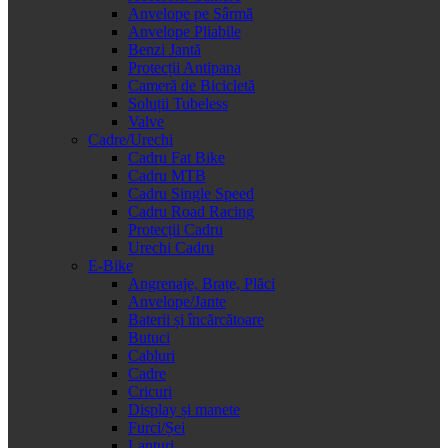
Anvelope pe Sârmă
Anvelope Pliabile
Benzi Jantă
Protecții Antipana
Cameră de Bicicletă
Soluții Tubeless
Valve
Cadre/Urechi
Cadru Fat Bike
Cadru MTB
Cadru Single Speed
Cadru Road Racing
Protecții Cadru
Urechi Cadru
E-Bike
Angrenaje, Brațe, Plăci
Anvelope/Jante
Baterii și încărcătoare
Butuci
Cabluri
Cadre
Cricuri
Display și manete
Furci/Șei
Lanțuri