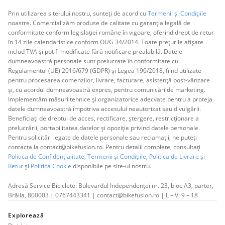
Prin utilizarea site-ului nostru, sunteți de acord cu
Termenii și Condițiile
noastre. Comercializăm produse de calitate cu garanția legală de
conformitate conform legislației române în vigoare, oferind drept de retur
în 14 zile calendaristice conform OUG 34/2014. Toate prețurile afișate
includ TVA și pot fi modificate fără notificare prealabilă. Datele
dumneavoastră personale sunt prelucrate în conformitate cu
Regulamentul (UE) 2016/679 (GDPR) și Legea 190/2018, fiind utilizate
pentru procesarea comenzilor, livrare, facturare, asistență post-vânzare
și, cu acordul dumneavoastră expres, pentru comunicări de marketing.
Implementăm măsuri tehnice și organizatorice adecvate pentru a proteja
datele dumneavoastră împotriva accesului neautorizat sau divulgării.
Beneficiați de dreptul de acces, rectificare, ștergere, restricționare a
prelucrării, portabilitatea datelor și opoziție privind datele personale.
Pentru solicitări legate de datele personale sau reclamații, ne puteți
contacta la contact@bikefusion.ro. Pentru detalii complete, consultați
Politica de Confidențialitate
,
Termenii și Condițiile,
Politica de Livrare și
Retur
și
Politica Cookie
disponibile pe site-ul nostru.
Adresă Service Biciclete: Bulevardul Independenței nr. 23, bloc A3, parter,
Brăila, 800003 | 0767443341 | contact@bikefusion.ro | L – V: 9 – 18
Explorează