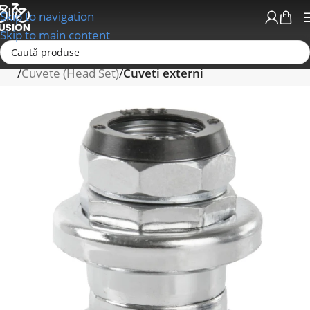
Skip to navigation
Skip to main content
Prima pagină
Furci; Suspensii spate; Cuveti (Head Set)
Cuvete (Head Set)
Cuveti externi