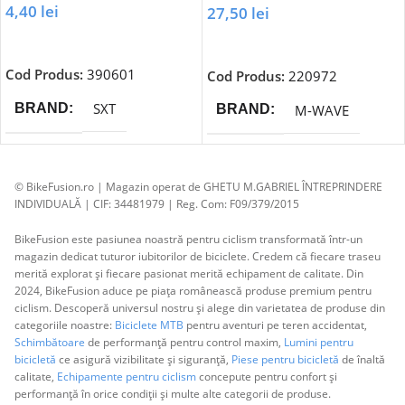
4,40
lei
27,50
lei
Adaugă În Coș
Adaugă În Coș
Cod Produs:
390601
Cod Produs:
220972
SXT
BRAND
M-WAVE
BRAND
© BikeFusion.ro | Magazin operat de GHETU M.GABRIEL ÎNTREPRINDERE
INDIVIDUALĂ | CIF: 34481979 | Reg. Com: F09/379/2015
BikeFusion este pasiunea noastră pentru ciclism transformată într-un
magazin dedicat tuturor iubitorilor de biciclete. Credem că fiecare traseu
merită explorat și fiecare pasionat merită echipament de calitate. Din
2024, BikeFusion aduce pe piața românească produse premium pentru
ciclism. Descoperă universul nostru și alege din varietatea de produse din
categoriile noastre:
Biciclete MTB
pentru aventuri pe teren accidentat,
Schimbătoare
de performanță pentru control maxim,
Lumini pentru
bicicletă
ce asigură vizibilitate și siguranță,
Piese pentru bicicletă
de înaltă
calitate,
Echipamente pentru ciclism
concepute pentru confort și
performanță în orice condiții și multe alte categorii de produse.