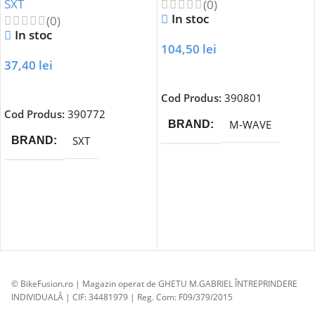
SXT
(0)
In stoc
(0)
In stoc
104,50
lei
37,40
lei
Adaugă În Coș
Adaugă În Coș
Cod Produs:
390801
Cod Produs:
390772
M-WAVE
BRAND
SXT
BRAND
© BikeFusion.ro | Magazin operat de GHETU M.GABRIEL ÎNTREPRINDERE
INDIVIDUALĂ | CIF: 34481979 | Reg. Com: F09/379/2015