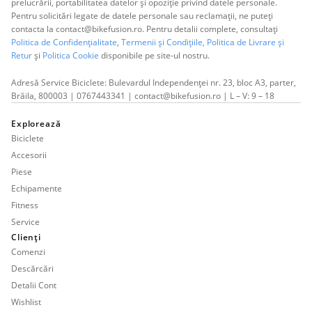
prelucrării, portabilitatea datelor și opoziție privind datele personale.
Pentru solicitări legate de datele personale sau reclamații, ne puteți
contacta la contact@bikefusion.ro. Pentru detalii complete, consultați
Politica de Confidențialitate
,
Termenii și Condițiile,
Politica de Livrare și
Retur
și
Politica Cookie
disponibile pe site-ul nostru.
Adresă Service Biciclete: Bulevardul Independenței nr. 23, bloc A3, parter,
Brăila, 800003 | 0767443341 | contact@bikefusion.ro | L – V: 9 – 18
Explorează
Biciclete
Accesorii
Piese
Echipamente
Fitness
Service
Clienți
Comenzi
Descărcări
Detalii Cont
Wishlist