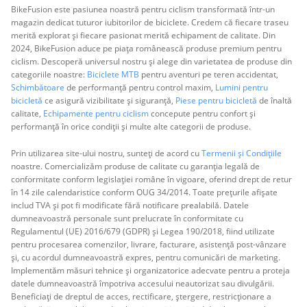
BikeFusion este pasiunea noastră pentru ciclism transformată într-un
magazin dedicat tuturor iubitorilor de biciclete. Credem că fiecare traseu
merită explorat și fiecare pasionat merită echipament de calitate. Din
2024, BikeFusion aduce pe piața românească produse premium pentru
ciclism. Descoperă universul nostru și alege din varietatea de produse din
categoriile noastre:
Biciclete MTB
pentru aventuri pe teren accidentat,
Schimbătoare
de performanță pentru control maxim,
Lumini pentru
bicicletă
ce asigură vizibilitate și siguranță,
Piese pentru bicicletă
de înaltă
calitate,
Echipamente pentru ciclism
concepute pentru confort și
performanță în orice condiții și multe alte categorii de produse.
Prin utilizarea site-ului nostru, sunteți de acord cu
Termenii și Condițiile
noastre. Comercializăm produse de calitate cu garanția legală de
conformitate conform legislației române în vigoare, oferind drept de retur
în 14 zile calendaristice conform OUG 34/2014. Toate prețurile afișate
includ TVA și pot fi modificate fără notificare prealabilă. Datele
dumneavoastră personale sunt prelucrate în conformitate cu
Regulamentul (UE) 2016/679 (GDPR) și Legea 190/2018, fiind utilizate
pentru procesarea comenzilor, livrare, facturare, asistență post-vânzare
și, cu acordul dumneavoastră expres, pentru comunicări de marketing.
Implementăm măsuri tehnice și organizatorice adecvate pentru a proteja
datele dumneavoastră împotriva accesului neautorizat sau divulgării.
Beneficiați de dreptul de acces, rectificare, ștergere, restricționare a