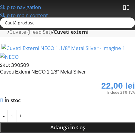
Skip to navigation
Skip to main content
Prima pagină
Furci; Suspensii spate; Cuveti (Head Set)
Cuvete (Head Set)
Cuveti externi
390509
SKU:
Cuveti Externi NECO 1.1/8″ Metal Silver
22,00
lei
include 21% TVA
În stoc
Adaugă În Coș