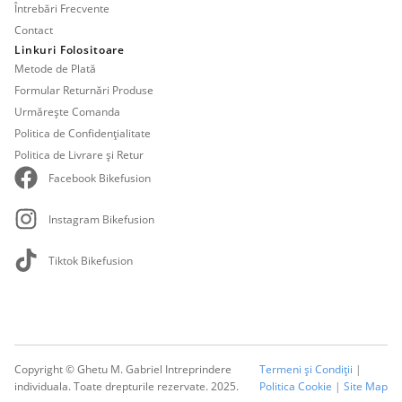
Întrebări Frecvente
Contact
Linkuri Folositoare
Metode de Plată
Formular Returnări Produse
Urmărește Comanda
Politica de Confidențialitate
Politica de Livrare și Retur
Facebook Bikefusion
Instagram Bikefusion
Tiktok Bikefusion
Copyright © Ghetu M. Gabriel Intreprindere
Termeni și Condiții
|
individuala. Toate drepturile rezervate. 2025.
Politica Cookie
|
Site Map