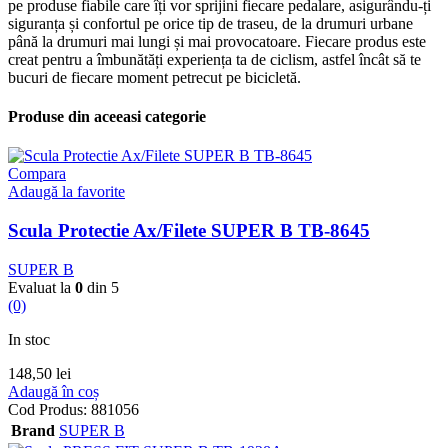
pe produse fiabile care îți vor sprijini fiecare pedalare, asigurându-ți
siguranța și confortul pe orice tip de traseu, de la drumuri urbane
până la drumuri mai lungi și mai provocatoare. Fiecare produs este
creat pentru a îmbunătăți experiența ta de ciclism, astfel încât să te
bucuri de fiecare moment petrecut pe bicicletă.
Produse din aceeasi categorie
Compara
Adaugă la favorite
Scula Protectie Ax/Filete SUPER B TB-8645
SUPER B
Evaluat la
0
din 5
(0)
In stoc
148,50
lei
Adaugă în coș
Cod Produs:
881056
Brand
SUPER B