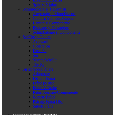
Spițe și Nipluri
Schimbătoare și Transmisii
Angrenaje și Monoblocuri
Cabluri, Mantale, Capete
Lanțuri și Componente
Pinioane și Distanțiere
Schimbătoare și Componente
Șei/Tije și Coliere
Accesorii
Coliere Șa
Huse Șa
Șei
Sistem VeloFit
Tije Șa
Sisteme de Frânare
Adaptoare
Discuri Frână
Frâne pe disc
Frâne V-Brake
Kituri Aerisire/Componente
Manete Frână
Plăcuțe Frână Disc
Saboti Frână
Accesorii pentru Bicicleta