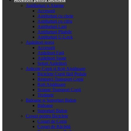
Antifurturi și Alarme
Accesorii
Antifurturi cu cheie
Antifurturi cu cifru
Antifurturi Lanț
Antifurturi Pliabile
Antifurturi U-Lock
Apărători noroi
Accesorii
Apărători Față
Apărători Spate
Seturi Apărători
Articole Copii și Roți Ajutătoare
Biciclete Copii fără Pedale
Remorci Transport Copii
Roți Ajutătoare
Scaune Transport Copii
Trotinete
Bidoane și Suporturi Bidon
Bidoane
Suporturi Bidon
Coșuri pentru Biciclete
Cosuri de Copii
Coșuri de Răchită