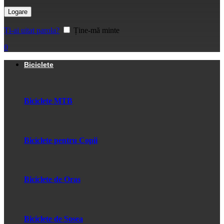
Logare
Ți-ai uitat parola?
Ține-mă minte
0
Biciclete
Biciclete MTB
Biciclete pentru Copii
Biciclete de Oras
Biciclete de Sosea