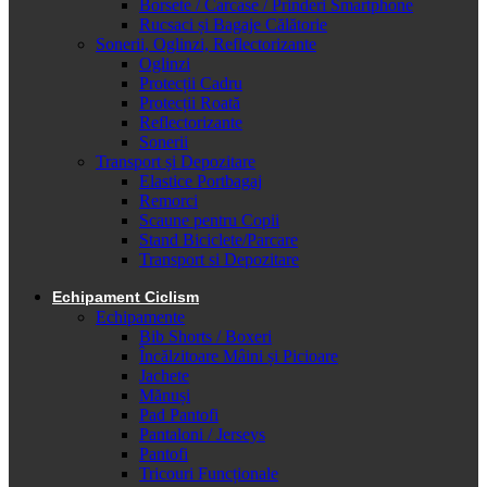
Borsete / Carcase / Prinderi Smartphone
Rucsaci și Bagaje Călătorie
Sonerii, Oglinzi, Reflectorizante
Oglinzi
Protecții Cadru
Protecții Roată
Reflectorizante
Sonerii
Transport și Depozitare
Elastice Portbagaj
Remorci
Scaune pentru Copii
Stand Biciclete/Parcare
Transport si Depozitare
Echipament Ciclism
Echipamente
Bib Shorts / Boxeri
Încălzitoare Mâini și Picioare
Jachete
Mănuși
Pad Pantofi
Pantaloni / Jerseys
Pantofi
Tricouri Funcționale