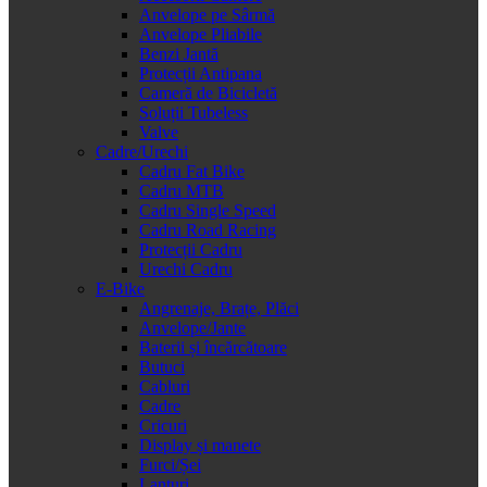
Anvelope pe Sârmă
Anvelope Pliabile
Benzi Jantă
Protecții Antipana
Cameră de Bicicletă
Soluții Tubeless
Valve
Cadre/Urechi
Cadru Fat Bike
Cadru MTB
Cadru Single Speed
Cadru Road Racing
Protecții Cadru
Urechi Cadru
E-Bike
Angrenaje, Brațe, Plăci
Anvelope/Jante
Baterii și încărcătoare
Butuci
Cabluri
Cadre
Cricuri
Display și manete
Furci/Șei
Lanțuri