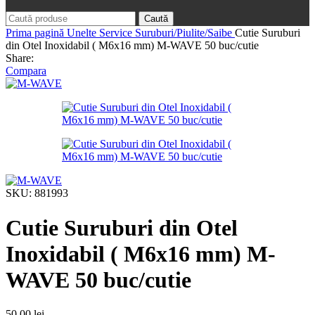
Caută
Prima pagină
Unelte Service
Suruburi/Piulite/Saibe
Cutie Suruburi
din Otel Inoxidabil ( M6x16 mm) M-WAVE 50 buc/cutie
Share:
Compara
SKU:
881993
Cutie Suruburi din Otel
Inoxidabil ( M6x16 mm) M-
WAVE 50 buc/cutie
50,00
lei