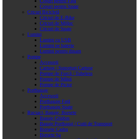
Coșuri pentru Față
Coșuri pentru Spate
Cricuri Bicicletă
Cricuri de E-Bike
Cricuri de Mijloc
Cricuri de Spate
Lumini
Lumini cu USB
Lumini pe baterie
Lumini pentru dinam
Pompe
Accesorii
Cartușe / Suporturi Cartușe
Pompe de Furcă / Tubeless
Pompe de Mână
Pompe de Picior
Portbagaje
Accesorii
Portbagaje Față
Portbagaje Spate
Rucsaci, Bagaje, Borsete
Bagaje Ghidon
Bagaje Portbagaj / Cutii de Transport
Borsete Cadru
Borsete Șa