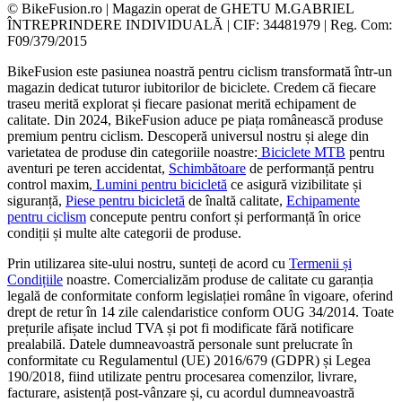
© BikeFusion.ro | Magazin operat de GHETU M.GABRIEL
ÎNTREPRINDERE INDIVIDUALĂ | CIF: 34481979 | Reg. Com:
F09/379/2015
BikeFusion este pasiunea noastră pentru ciclism transformată într-un
magazin dedicat tuturor iubitorilor de biciclete. Credem că fiecare
traseu merită explorat și fiecare pasionat merită echipament de
calitate. Din 2024, BikeFusion aduce pe piața românească produse
premium pentru ciclism. Descoperă universul nostru și alege din
varietatea de produse din categoriile noastre:
Biciclete MTB
pentru
aventuri pe teren accidentat,
Schimbătoare
de performanță pentru
control maxim,
Lumini pentru bicicletă
ce asigură vizibilitate și
siguranță,
Piese pentru bicicletă
de înaltă calitate,
Echipamente
pentru ciclism
concepute pentru confort și performanță în orice
condiții și multe alte categorii de produse.
Prin utilizarea site-ului nostru, sunteți de acord cu
Termenii și
Condițiile
noastre. Comercializăm produse de calitate cu garanția
legală de conformitate conform legislației române în vigoare, oferind
drept de retur în 14 zile calendaristice conform OUG 34/2014. Toate
prețurile afișate includ TVA și pot fi modificate fără notificare
prealabilă. Datele dumneavoastră personale sunt prelucrate în
conformitate cu Regulamentul (UE) 2016/679 (GDPR) și Legea
190/2018, fiind utilizate pentru procesarea comenzilor, livrare,
facturare, asistență post-vânzare și, cu acordul dumneavoastră