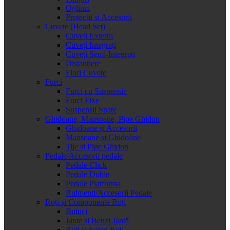
Oglinzi
Protectii si Accesorii
Cuvete (Head Set)
Cuveți Externi
Cuveți Integrați
Cuveți Semi-Integrați
Distanțiere
Flori Cuvete
Furci
Furci cu Suspensie
Furci Fixe
Suspensii Spate
Ghidoane, Mansoane, Pipe Ghidon
Ghidoane și Accesorii
Mansoane și Ghidoline
Tije și Pipe Ghidon
Pedale/Accesorii pedale
Pedale Click
Pedale Duble
Pedale Platforma
Rulmenti/Accesorii Pedale
Roți și Componente Roți
Butuci
Jante și Benzi Jantă
Roți și Seturi Roți