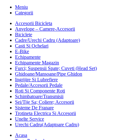
Meniu
Categorii
Accesorii Bicicleta
Anvelope – Camere-Accesorii
Biciclete
Cadre/Urechi Cadru (Adaptoare)
Casti Si Ochelari
E-Bike
Echipamente
Echipamente Magazin
Furci; Suspensii Spate; Cuveti (Head Set)
Ghidoane/Mansoane/Pipe Ghidon
Ingrijire Si Lubrefiere
Pedale/Accesorii Pedale
Roti Si Componente Roti
Schimbatoare/Transmisii
Sei/Tije Sa; Coliere; Accesorii
Sisteme De Franare
Trotineta Electrica Si Accesorii
Unelte Service
Urechi Cadru(Adaptoare Cadru)
Acasa