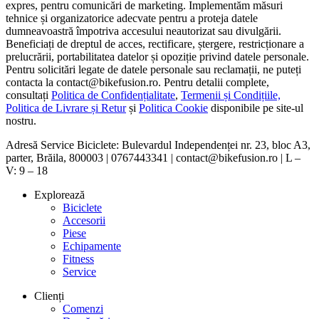
expres, pentru comunicări de marketing. Implementăm măsuri
tehnice și organizatorice adecvate pentru a proteja datele
dumneavoastră împotriva accesului neautorizat sau divulgării.
Beneficiați de dreptul de acces, rectificare, ștergere, restricționare a
prelucrării, portabilitatea datelor și opoziție privind datele personale.
Pentru solicitări legate de datele personale sau reclamații, ne puteți
contacta la contact@bikefusion.ro. Pentru detalii complete,
consultați
Politica de Confidențialitate
,
Termenii și Condițiile,
Politica de Livrare și Retur
și
Politica Cookie
disponibile pe site-ul
nostru.
Adresă Service Biciclete: Bulevardul Independenței nr. 23, bloc A3,
parter, Brăila, 800003 | 0767443341 | contact@bikefusion.ro | L –
V: 9 – 18
Explorează
Biciclete
Accesorii
Piese
Echipamente
Fitness
Service
Clienți
Comenzi