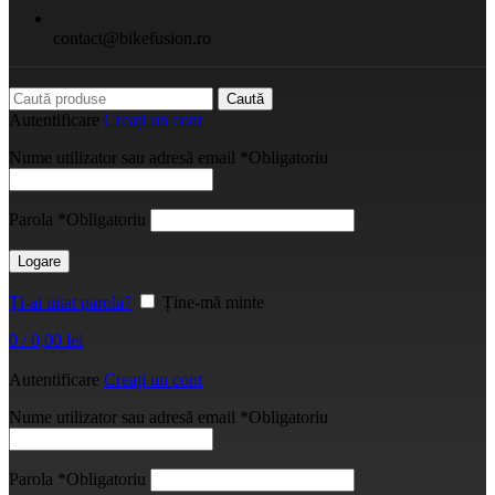
contact@bikefusion.ro
Caută
Autentificare
Creați un cont
Nume utilizator sau adresă email
*
Obligatoriu
Parola
*
Obligatoriu
Logare
Ți-ai uitat parola?
Ține-mă minte
0
/
0,00
lei
Autentificare
Creați un cont
Nume utilizator sau adresă email
*
Obligatoriu
Parola
*
Obligatoriu