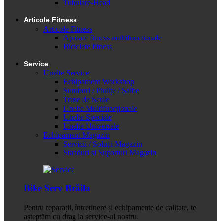
Tubulare-Head
Articole Fitness
Articole Fitness
Aparate fitness multifunctionale
Biciclete fitness
Service
Unelte Service
Echipament Workshop
Șuruburi / Piulițe / Șaibe
Truse de Scule
Unelte Multifuncționale
Unelte Speciale
Unelte Universale
Echipament Magazin
Servicii / Soluții Magazin
Standuri și Suporturi Magazin
Bike Serv Brăila
Pentru reparații, întreținere și echipamente de calitate, te
așteptăm cu drag la service-ul nostru.