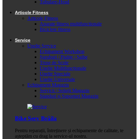
Tubulare-Head
Articole Fitness
Articole Fitness
Aparate fitness multifunctionale
Biciclete fitness
Service
Unelte Service
Echipament Workshop
Șuruburi / Piulițe / Șaibe
Truse de Scule
Unelte Multifuncționale
Unelte Speciale
Unelte Universale
Echipament Magazin
Servicii / Soluții Magazin
Standuri și Suporturi Magazin
Bike Serv Brăila
Pentru reparații, întreținere și echipamente de calitate, te
așteptăm cu drag la service-ul nostru.