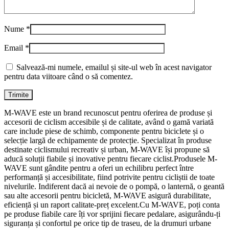
Nume
*
Email
*
Salvează-mi numele, emailul și site-ul web în acest navigator
pentru data viitoare când o să comentez.
M-WAVE este un brand recunoscut pentru oferirea de produse și
accesorii de ciclism accesibile și de calitate, având o gamă variată
care include piese de schimb, componente pentru biciclete și o
selecție largă de echipamente de protecție. Specializat în produse
destinate ciclismului recreativ și urban, M-WAVE își propune să
aducă soluții fiabile și inovative pentru fiecare ciclist.Produsele M-
WAVE sunt gândite pentru a oferi un echilibru perfect între
performanță și accesibilitate, fiind potrivite pentru cicliștii de toate
nivelurile. Indiferent dacă ai nevoie de o pompă, o lanternă, o geantă
sau alte accesorii pentru bicicletă, M-WAVE asigură durabilitate,
eficiență și un raport calitate-preț excelent.Cu M-WAVE, poți conta
pe produse fiabile care îți vor sprijini fiecare pedalare, asigurându-ți
siguranța și confortul pe orice tip de traseu, de la drumuri urbane