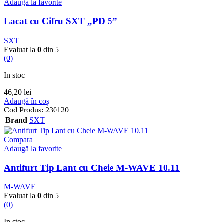
Adaugă la favorite
Lacat cu Cifru SXT „PD 5”
SXT
Evaluat la
0
din 5
(0)
In stoc
46,20
lei
Adaugă în coș
Cod Produs:
230120
Brand
SXT
Compara
Adaugă la favorite
Antifurt Tip Lant cu Cheie M-WAVE 10.11
M-WAVE
Evaluat la
0
din 5
(0)
In stoc