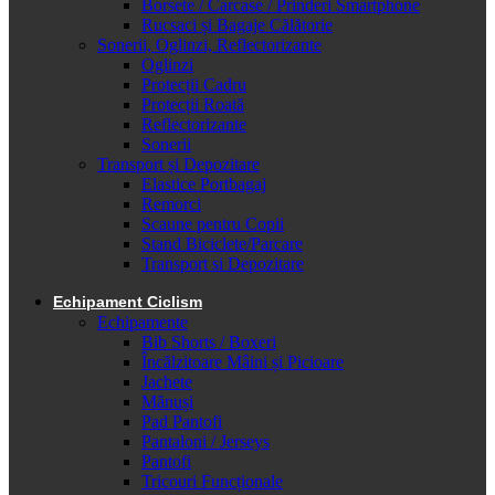
Borsete / Carcase / Prinderi Smartphone
Rucsaci și Bagaje Călătorie
Sonerii, Oglinzi, Reflectorizante
Oglinzi
Protecții Cadru
Protecții Roată
Reflectorizante
Sonerii
Transport și Depozitare
Elastice Portbagaj
Remorci
Scaune pentru Copii
Stand Biciclete/Parcare
Transport si Depozitare
Echipament Ciclism
Echipamente
Bib Shorts / Boxeri
Încălzitoare Mâini și Picioare
Jachete
Mănuși
Pad Pantofi
Pantaloni / Jerseys
Pantofi
Tricouri Funcționale