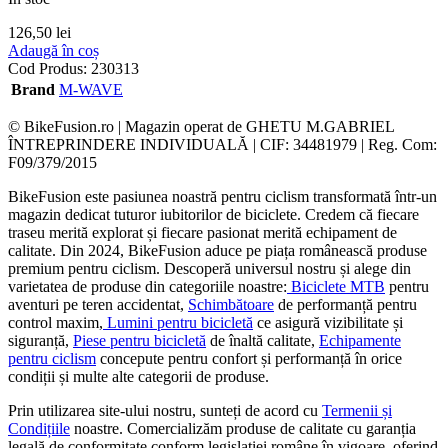
126,50
lei
Adaugă în coș
Cod Produs:
230313
Brand
M-WAVE
© BikeFusion.ro | Magazin operat de GHETU M.GABRIEL
ÎNTREPRINDERE INDIVIDUALĂ | CIF: 34481979 | Reg. Com:
F09/379/2015
BikeFusion este pasiunea noastră pentru ciclism transformată într-un
magazin dedicat tuturor iubitorilor de biciclete. Credem că fiecare
traseu merită explorat și fiecare pasionat merită echipament de
calitate. Din 2024, BikeFusion aduce pe piața românească produse
premium pentru ciclism. Descoperă universul nostru și alege din
varietatea de produse din categoriile noastre:
Biciclete MTB
pentru
aventuri pe teren accidentat,
Schimbătoare
de performanță pentru
control maxim,
Lumini pentru bicicletă
ce asigură vizibilitate și
siguranță,
Piese pentru bicicletă
de înaltă calitate,
Echipamente
pentru ciclism
concepute pentru confort și performanță în orice
condiții și multe alte categorii de produse.
Prin utilizarea site-ului nostru, sunteți de acord cu
Termenii și
Condițiile
noastre. Comercializăm produse de calitate cu garanția
legală de conformitate conform legislației române în vigoare, oferind