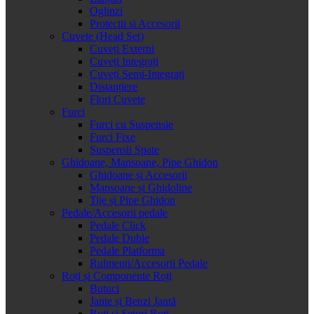
Oglinzi
Protectii si Accesorii
Cuvete (Head Set)
Cuveți Externi
Cuveți Integrați
Cuveți Semi-Integrați
Distanțiere
Flori Cuvete
Furci
Furci cu Suspensie
Furci Fixe
Suspensii Spate
Ghidoane, Mansoane, Pipe Ghidon
Ghidoane și Accesorii
Mansoane și Ghidoline
Tije și Pipe Ghidon
Pedale/Accesorii pedale
Pedale Click
Pedale Duble
Pedale Platforma
Rulmenti/Accesorii Pedale
Roți și Componente Roți
Butuci
Jante și Benzi Jantă
Roți și Seturi Roți