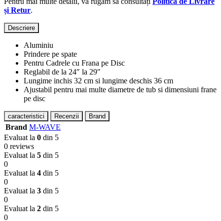
Pentru mai multe detalii, vă rugăm să consultați
Politica de Livrare
și Retur
.
Descriere
Aluminiu
Prindere pe spate
Pentru Cadrele cu Frana pe Disc
Reglabil de la 24″ la 29″
Lungime inchis 32 cm si lungime deschis 36 cm
Ajustabil pentru mai multe diametre de tub si dimensiuni frane
pe disc
caracteristici
Recenzii
Brand
Brand
M-WAVE
Evaluat la
0
din 5
0 reviews
Evaluat la
5
din 5
0
Evaluat la
4
din 5
0
Evaluat la
3
din 5
0
Evaluat la
2
din 5
0