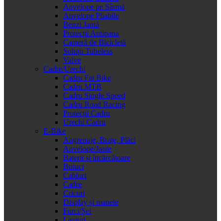
Anvelope pe Sârmă
Anvelope Pliabile
Benzi Jantă
Protecții Antipana
Cameră de Bicicletă
Soluții Tubeless
Valve
Cadre/Urechi
Cadru Fat Bike
Cadru MTB
Cadru Single Speed
Cadru Road Racing
Protecții Cadru
Urechi Cadru
E-Bike
Angrenaje, Brațe, Plăci
Anvelope/Jante
Baterii și încărcătoare
Butuci
Cabluri
Cadre
Cricuri
Display și manete
Furci/Șei
Lanțuri