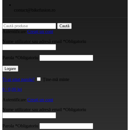
contact@bikefusion.ro
Caută
Autentificare
Creați un cont
Nume utilizator sau adresă email
*
Obligatoriu
Parola
*
Obligatoriu
Logare
Ți-ai uitat parola?
Ține-mă minte
0
/
0,00
lei
Autentificare
Creați un cont
Nume utilizator sau adresă email
*
Obligatoriu
Parola
*
Obligatoriu