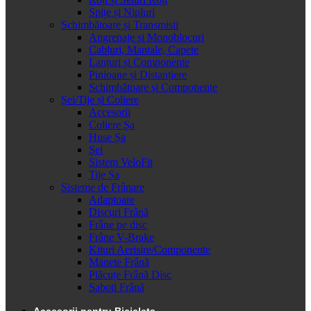
Spițe și Nipluri
Schimbătoare și Transmisii
Angrenaje și Monoblocuri
Cabluri, Mantale, Capete
Lanțuri și Componente
Pinioane și Distanțiere
Schimbătoare și Componente
Șei/Tije și Coliere
Accesorii
Coliere Șa
Huse Șa
Șei
Sistem VeloFit
Tije Șa
Sisteme de Frânare
Adaptoare
Discuri Frână
Frâne pe disc
Frâne V-Brake
Kituri Aerisire/Componente
Manete Frână
Plăcuțe Frână Disc
Saboti Frână
Accesorii pentru Bicicleta