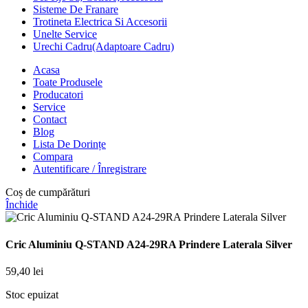
Sisteme De Franare
Trotineta Electrica Si Accesorii
Unelte Service
Urechi Cadru(Adaptoare Cadru)
Acasa
Toate Produsele
Producatori
Service
Contact
Blog
Lista De Dorințe
Compara
Autentificare / Înregistrare
Coș de cumpărături
Închide
Cric Aluminiu Q-STAND A24-29RA Prindere Laterala Silver
59,40
lei
Stoc epuizat