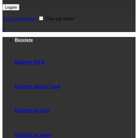
Logare
Ți-ai uitat parola?
Ține-mă minte
0
Biciclete
Biciclete MTB
Biciclete pentru Copii
Biciclete de Oras
Biciclete de Sosea