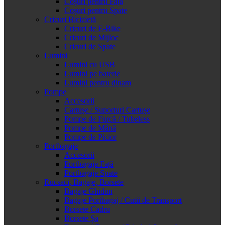
Coșuri pentru Față
Coșuri pentru Spate
Cricuri Bicicletă
Cricuri de E-Bike
Cricuri de Mijloc
Cricuri de Spate
Lumini
Lumini cu USB
Lumini pe baterie
Lumini pentru dinam
Pompe
Accesorii
Cartușe / Suporturi Cartușe
Pompe de Furcă / Tubeless
Pompe de Mână
Pompe de Picior
Portbagaje
Accesorii
Portbagaje Față
Portbagaje Spate
Rucsaci, Bagaje, Borsete
Bagaje Ghidon
Bagaje Portbagaj / Cutii de Transport
Borsete Cadru
Borsete Șa