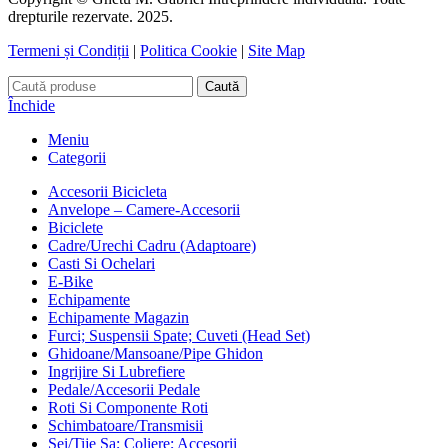
drepturile rezervate. 2025.
Termeni și Condiții
|
Politica Cookie
|
Site Map
Caută
Închide
Meniu
Categorii
Accesorii Bicicleta
Anvelope – Camere-Accesorii
Biciclete
Cadre/Urechi Cadru (Adaptoare)
Casti Si Ochelari
E-Bike
Echipamente
Echipamente Magazin
Furci; Suspensii Spate; Cuveti (Head Set)
Ghidoane/Mansoane/Pipe Ghidon
Ingrijire Si Lubrefiere
Pedale/Accesorii Pedale
Roti Si Componente Roti
Schimbatoare/Transmisii
Sei/Tije Sa; Coliere; Accesorii