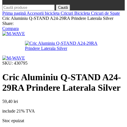
Caută
Prima pagină
Accesorii bicicleta
Cricuri Bicicleta
Cricuri de Spate
Cric Aluminiu Q-STAND A24-29RA Prindere Laterala Silver
Share:
Compara
SKU:
430795
Cric Aluminiu Q-STAND A24-
29RA Prindere Laterala Silver
59,40
lei
include 21% TVA
Stoc epuizat