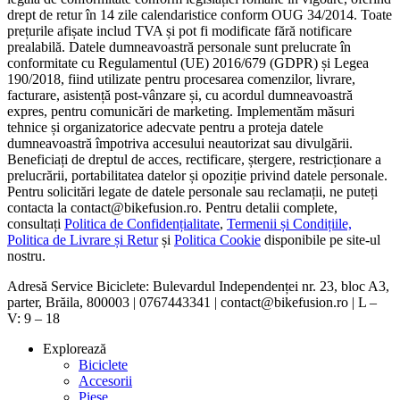
drept de retur în 14 zile calendaristice conform OUG 34/2014. Toate
prețurile afișate includ TVA și pot fi modificate fără notificare
prealabilă. Datele dumneavoastră personale sunt prelucrate în
conformitate cu Regulamentul (UE) 2016/679 (GDPR) și Legea
190/2018, fiind utilizate pentru procesarea comenzilor, livrare,
facturare, asistență post-vânzare și, cu acordul dumneavoastră
expres, pentru comunicări de marketing. Implementăm măsuri
tehnice și organizatorice adecvate pentru a proteja datele
dumneavoastră împotriva accesului neautorizat sau divulgării.
Beneficiați de dreptul de acces, rectificare, ștergere, restricționare a
prelucrării, portabilitatea datelor și opoziție privind datele personale.
Pentru solicitări legate de datele personale sau reclamații, ne puteți
contacta la contact@bikefusion.ro. Pentru detalii complete,
consultați
Politica de Confidențialitate
,
Termenii și Condițiile,
Politica de Livrare și Retur
și
Politica Cookie
disponibile pe site-ul
nostru.
Adresă Service Biciclete: Bulevardul Independenței nr. 23, bloc A3,
parter, Brăila, 800003 | 0767443341 | contact@bikefusion.ro | L –
V: 9 – 18
Explorează
Biciclete
Accesorii
Piese