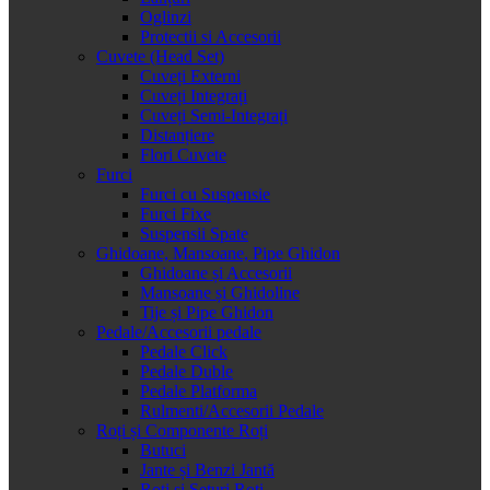
Oglinzi
Protectii si Accesorii
Cuvete (Head Set)
Cuveți Externi
Cuveți Integrați
Cuveți Semi-Integrați
Distanțiere
Flori Cuvete
Furci
Furci cu Suspensie
Furci Fixe
Suspensii Spate
Ghidoane, Mansoane, Pipe Ghidon
Ghidoane și Accesorii
Mansoane și Ghidoline
Tije și Pipe Ghidon
Pedale/Accesorii pedale
Pedale Click
Pedale Duble
Pedale Platforma
Rulmenti/Accesorii Pedale
Roți și Componente Roți
Butuci
Jante și Benzi Jantă
Roți și Seturi Roți