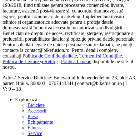
190/2018, fiind utilizate pentru procesarea comenzilor, livrare,
facturare, asistență post-vânzare și, cu acordul dumneavoastră
expres, pentru comunicări de marketing. Implementăm măsuri
tehnice și organizatorice adecvate pentru a proteja datele
dumneavoastră împotriva accesului neautorizat sau divulgării.
Beneficiați de dreptul de acces, rectificare, ștergere, restricționare a
prelucrării, portabilitatea datelor și opoziție privind datele personale.
Pentru solicitări legate de datele personale sau reclamații, ne puteți
contacta la contact@bikefusion.ro. Pentru detalii complete,
consultați
Politica de Confidențialitate
,
Termenii și Condițiile,
Politica de Livrare și Retur
și
Politica Cookie
disponibile pe site-ul
nostru.
Adresă Service Biciclete: Bulevardul Independenței nr. 23, bloc A3,
parter, Brăila, 800003 | 0767443341 | contact@bikefusion.ro | L –
V: 9 – 18
Explorează
Biciclete
Accesorii
Piese
Echipamente
Fitness
Service