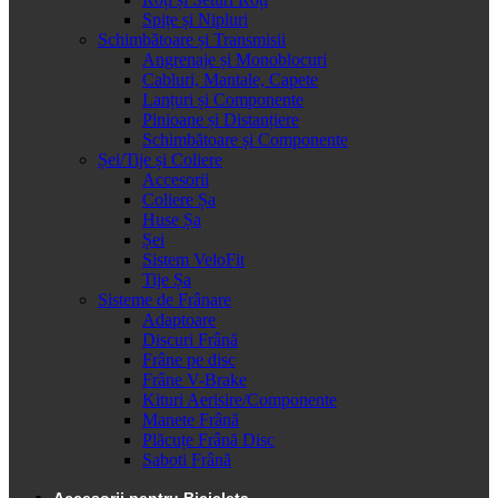
Spițe și Nipluri
Schimbătoare și Transmisii
Angrenaje și Monoblocuri
Cabluri, Mantale, Capete
Lanțuri și Componente
Pinioane și Distanțiere
Schimbătoare și Componente
Șei/Tije și Coliere
Accesorii
Coliere Șa
Huse Șa
Șei
Sistem VeloFit
Tije Șa
Sisteme de Frânare
Adaptoare
Discuri Frână
Frâne pe disc
Frâne V-Brake
Kituri Aerisire/Componente
Manete Frână
Plăcuțe Frână Disc
Saboti Frână
Accesorii pentru Bicicleta