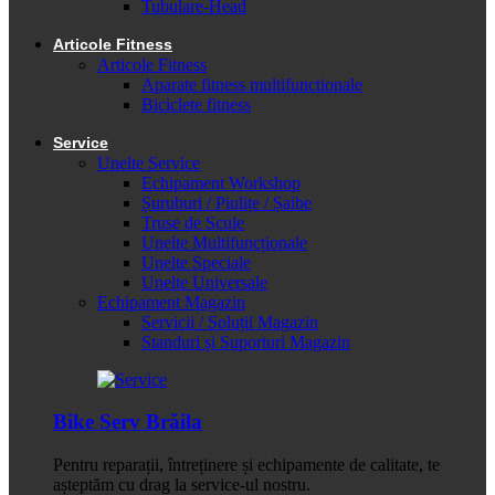
Tubulare-Head
Articole Fitness
Articole Fitness
Aparate fitness multifunctionale
Biciclete fitness
Service
Unelte Service
Echipament Workshop
Șuruburi / Piulițe / Șaibe
Truse de Scule
Unelte Multifuncționale
Unelte Speciale
Unelte Universale
Echipament Magazin
Servicii / Soluții Magazin
Standuri și Suporturi Magazin
Bike Serv Brăila
Pentru reparații, întreținere și echipamente de calitate, te
așteptăm cu drag la service-ul nostru.