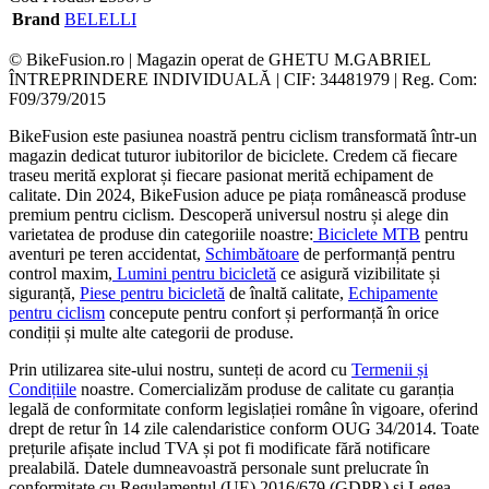
Brand
BELELLI
© BikeFusion.ro | Magazin operat de GHETU M.GABRIEL
ÎNTREPRINDERE INDIVIDUALĂ | CIF: 34481979 | Reg. Com:
F09/379/2015
BikeFusion este pasiunea noastră pentru ciclism transformată într-un
magazin dedicat tuturor iubitorilor de biciclete. Credem că fiecare
traseu merită explorat și fiecare pasionat merită echipament de
calitate. Din 2024, BikeFusion aduce pe piața românească produse
premium pentru ciclism. Descoperă universul nostru și alege din
varietatea de produse din categoriile noastre:
Biciclete MTB
pentru
aventuri pe teren accidentat,
Schimbătoare
de performanță pentru
control maxim,
Lumini pentru bicicletă
ce asigură vizibilitate și
siguranță,
Piese pentru bicicletă
de înaltă calitate,
Echipamente
pentru ciclism
concepute pentru confort și performanță în orice
condiții și multe alte categorii de produse.
Prin utilizarea site-ului nostru, sunteți de acord cu
Termenii și
Condițiile
noastre. Comercializăm produse de calitate cu garanția
legală de conformitate conform legislației române în vigoare, oferind
drept de retur în 14 zile calendaristice conform OUG 34/2014. Toate
prețurile afișate includ TVA și pot fi modificate fără notificare
prealabilă. Datele dumneavoastră personale sunt prelucrate în
conformitate cu Regulamentul (UE) 2016/679 (GDPR) și Legea