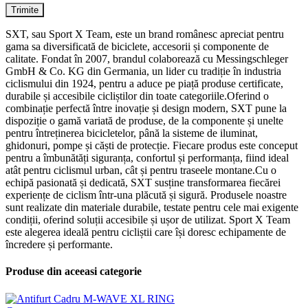
SXT, sau Sport X Team, este un brand românesc apreciat pentru
gama sa diversificată de biciclete, accesorii și componente de
calitate. Fondat în 2007, brandul colaborează cu Messingschleger
GmbH & Co. KG din Germania, un lider cu tradiție în industria
ciclismului din 1924, pentru a aduce pe piață produse certificate,
durabile și accesibile cicliștilor din toate categoriile.Oferind o
combinație perfectă între inovație și design modern, SXT pune la
dispoziție o gamă variată de produse, de la componente și unelte
pentru întreținerea bicicletelor, până la sisteme de iluminat,
ghidonuri, pompe și căști de protecție. Fiecare produs este conceput
pentru a îmbunătăți siguranța, confortul și performanța, fiind ideal
atât pentru ciclismul urban, cât și pentru traseele montane.Cu o
echipă pasionată și dedicată, SXT susține transformarea fiecărei
experiențe de ciclism într-una plăcută și sigură. Produsele noastre
sunt realizate din materiale durabile, testate pentru cele mai exigente
condiții, oferind soluții accesibile și ușor de utilizat. Sport X Team
este alegerea ideală pentru cicliștii care își doresc echipamente de
încredere și performante.
Produse din aceeasi categorie