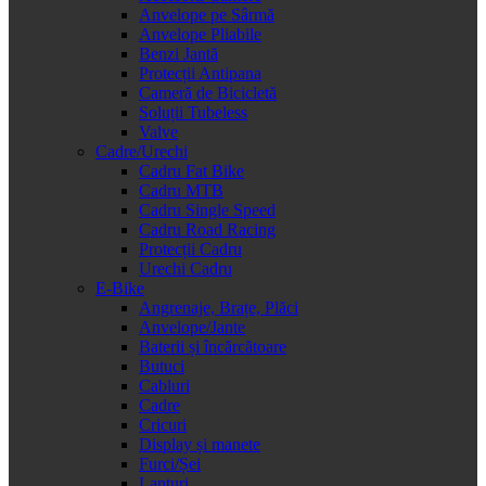
Anvelope pe Sârmă
Anvelope Pliabile
Benzi Jantă
Protecții Antipana
Cameră de Bicicletă
Soluții Tubeless
Valve
Cadre/Urechi
Cadru Fat Bike
Cadru MTB
Cadru Single Speed
Cadru Road Racing
Protecții Cadru
Urechi Cadru
E-Bike
Angrenaje, Brațe, Plăci
Anvelope/Jante
Baterii și încărcătoare
Butuci
Cabluri
Cadre
Cricuri
Display și manete
Furci/Șei
Lanțuri