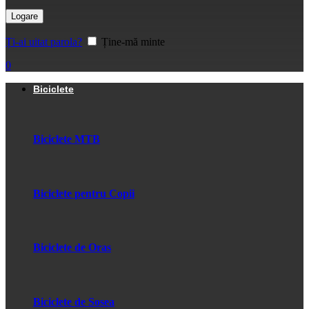
Logare
Ți-ai uitat parola?
Ține-mă minte
0
Biciclete
Biciclete MTB
Biciclete pentru Copii
Biciclete de Oras
Biciclete de Sosea