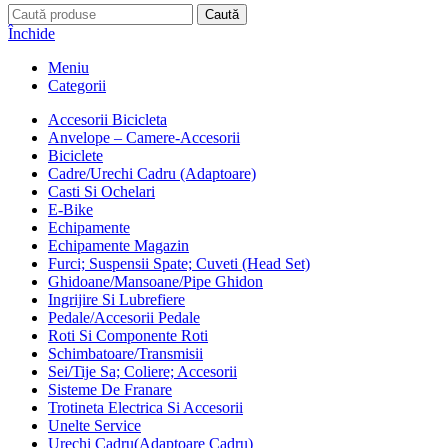
Caută
Închide
Meniu
Categorii
Accesorii Bicicleta
Anvelope – Camere-Accesorii
Biciclete
Cadre/Urechi Cadru (Adaptoare)
Casti Si Ochelari
E-Bike
Echipamente
Echipamente Magazin
Furci; Suspensii Spate; Cuveti (Head Set)
Ghidoane/Mansoane/Pipe Ghidon
Ingrijire Si Lubrefiere
Pedale/Accesorii Pedale
Roti Si Componente Roti
Schimbatoare/Transmisii
Sei/Tije Sa; Coliere; Accesorii
Sisteme De Franare
Trotineta Electrica Si Accesorii
Unelte Service
Urechi Cadru(Adaptoare Cadru)