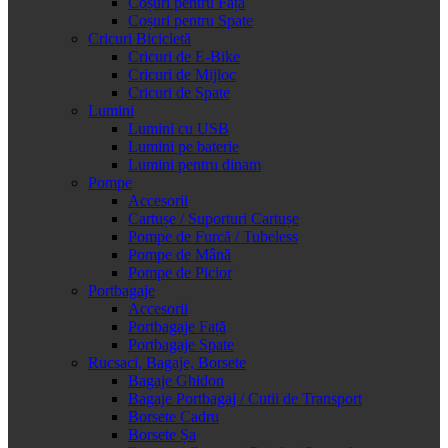
Coșuri pentru Față
Coșuri pentru Spate
Cricuri Bicicletă
Cricuri de E-Bike
Cricuri de Mijloc
Cricuri de Spate
Lumini
Lumini cu USB
Lumini pe baterie
Lumini pentru dinam
Pompe
Accesorii
Cartușe / Suporturi Cartușe
Pompe de Furcă / Tubeless
Pompe de Mână
Pompe de Picior
Portbagaje
Accesorii
Portbagaje Față
Portbagaje Spate
Rucsaci, Bagaje, Borsete
Bagaje Ghidon
Bagaje Portbagaj / Cutii de Transport
Borsete Cadru
Borsete Șa