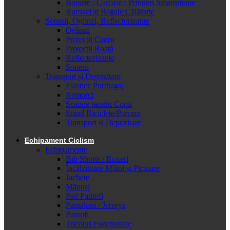
Borsete / Carcase / Prinderi Smartphone
Rucsaci și Bagaje Călătorie
Sonerii, Oglinzi, Reflectorizante
Oglinzi
Protecții Cadru
Protecții Roată
Reflectorizante
Sonerii
Transport și Depozitare
Elastice Portbagaj
Remorci
Scaune pentru Copii
Stand Biciclete/Parcare
Transport si Depozitare
Echipament Ciclism
Echipamente
Bib Shorts / Boxeri
Încălzitoare Mâini și Picioare
Jachete
Mănuși
Pad Pantofi
Pantaloni / Jerseys
Pantofi
Tricouri Funcționale