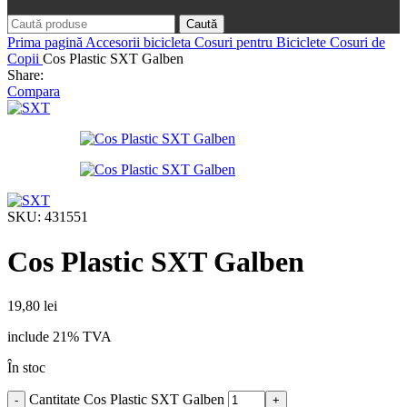
Caută
Prima pagină
Accesorii bicicleta
Cosuri pentru Biciclete
Cosuri de
Copii
Cos Plastic SXT Galben
Share:
Compara
SKU:
431551
Cos Plastic SXT Galben
19,80
lei
include 21% TVA
În stoc
Cantitate Cos Plastic SXT Galben