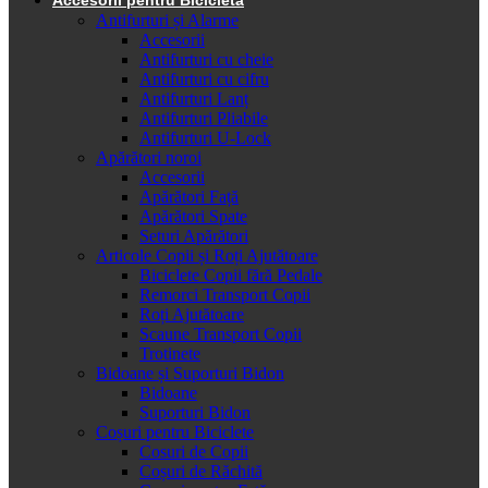
Antifurturi și Alarme
Accesorii
Antifurturi cu cheie
Antifurturi cu cifru
Antifurturi Lanț
Antifurturi Pliabile
Antifurturi U-Lock
Apărători noroi
Accesorii
Apărători Față
Apărători Spate
Seturi Apărători
Articole Copii și Roți Ajutătoare
Biciclete Copii fără Pedale
Remorci Transport Copii
Roți Ajutătoare
Scaune Transport Copii
Trotinete
Bidoane și Suporturi Bidon
Bidoane
Suporturi Bidon
Coșuri pentru Biciclete
Cosuri de Copii
Coșuri de Răchită