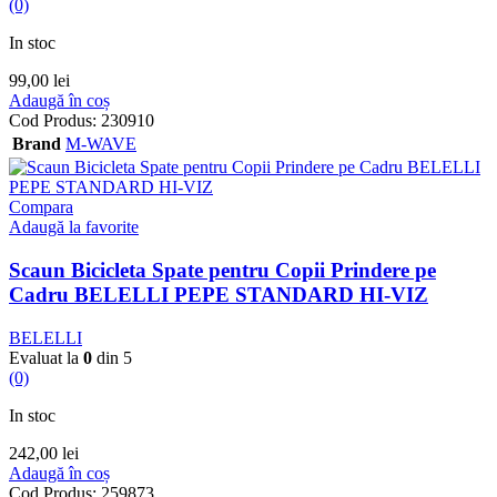
(0)
In stoc
99,00
lei
Adaugă în coș
Cod Produs:
230910
Brand
M-WAVE
Compara
Adaugă la favorite
Scaun Bicicleta Spate pentru Copii Prindere pe
Cadru BELELLI PEPE STANDARD HI-VIZ
BELELLI
Evaluat la
0
din 5
(0)
In stoc
242,00
lei
Adaugă în coș
Cod Produs:
259873