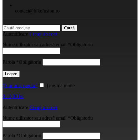
contact@bikefusion.ro
Caută
Autentificare
Creați un cont
Nume utilizator sau adresă email
*
Obligatoriu
Parola
*
Obligatoriu
Logare
Ți-ai uitat parola?
Ține-mă minte
0
/
0,00
lei
Autentificare
Creați un cont
Nume utilizator sau adresă email
*
Obligatoriu
Parola
*
Obligatoriu