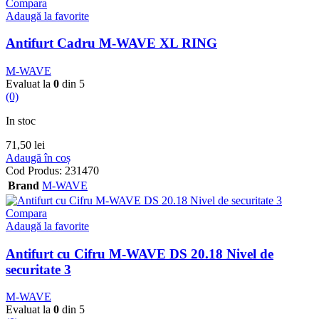
Compara
Adaugă la favorite
Antifurt Cadru M-WAVE XL RING
M-WAVE
Evaluat la
0
din 5
(0)
In stoc
71,50
lei
Adaugă în coș
Cod Produs:
231470
Brand
M-WAVE
Compara
Adaugă la favorite
Antifurt cu Cifru M-WAVE DS 20.18 Nivel de
securitate 3
M-WAVE
Evaluat la
0
din 5