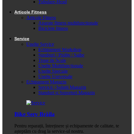
Tubulare-Head
Articole Fitness
Articole Fitness
Aparate fitness multifunctionale
Biciclete fitness
Service
Unelte Service
Echipament Workshop
Șuruburi / Piulițe / Șaibe
Truse de Scule
Unelte Multifuncționale
Unelte Speciale
Unelte Universale
Echipament Magazin
Servicii / Soluții Magazin
Standuri și Suporturi Magazin
Bike Serv Brăila
Pentru reparații, întreținere și echipamente de calitate, te
așteptăm cu drag la service-ul nostru.