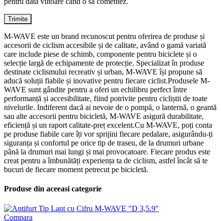
pentru data viitoare când o să comentez.
M-WAVE este un brand recunoscut pentru oferirea de produse și
accesorii de ciclism accesibile și de calitate, având o gamă variată
care include piese de schimb, componente pentru biciclete și o
selecție largă de echipamente de protecție. Specializat în produse
destinate ciclismului recreativ și urban, M-WAVE își propune să
aducă soluții fiabile și inovative pentru fiecare ciclist.Produsele M-
WAVE sunt gândite pentru a oferi un echilibru perfect între
performanță și accesibilitate, fiind potrivite pentru cicliștii de toate
nivelurile. Indiferent dacă ai nevoie de o pompă, o lanternă, o geantă
sau alte accesorii pentru bicicletă, M-WAVE asigură durabilitate,
eficiență și un raport calitate-preț excelent.Cu M-WAVE, poți conta
pe produse fiabile care îți vor sprijini fiecare pedalare, asigurându-ți
siguranța și confortul pe orice tip de traseu, de la drumuri urbane
până la drumuri mai lungi și mai provocatoare. Fiecare produs este
creat pentru a îmbunătăți experiența ta de ciclism, astfel încât să te
bucuri de fiecare moment petrecut pe bicicletă.
Produse din aceeasi categorie
Compara