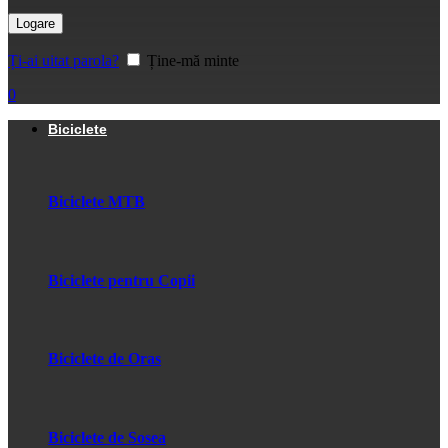
Logare
Ți-ai uitat parola?
Ține-mă minte
0
Biciclete
Biciclete MTB
Biciclete pentru Copii
Biciclete de Oras
Biciclete de Sosea