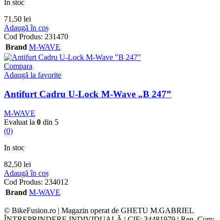
In stoc
71,50
lei
Adaugă în coș
Cod Produs:
231470
Brand
M-WAVE
Compara
Adaugă la favorite
Antifurt Cadru U-Lock M-Wave „B 247”
M-WAVE
Evaluat la
0
din 5
(0)
In stoc
82,50
lei
Adaugă în coș
Cod Produs:
234012
Brand
M-WAVE
© BikeFusion.ro | Magazin operat de GHETU M.GABRIEL
ÎNTREPRINDERE INDIVIDUALĂ | CIF: 34481979 | Reg. Com: