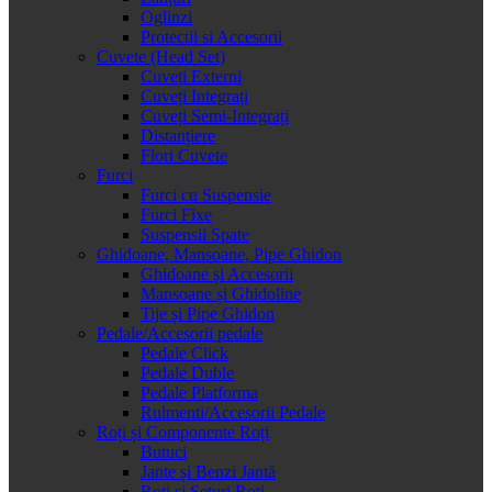
Oglinzi
Protectii si Accesorii
Cuvete (Head Set)
Cuveți Externi
Cuveți Integrați
Cuveți Semi-Integrați
Distanțiere
Flori Cuvete
Furci
Furci cu Suspensie
Furci Fixe
Suspensii Spate
Ghidoane, Mansoane, Pipe Ghidon
Ghidoane și Accesorii
Mansoane și Ghidoline
Tije și Pipe Ghidon
Pedale/Accesorii pedale
Pedale Click
Pedale Duble
Pedale Platforma
Rulmenti/Accesorii Pedale
Roți și Componente Roți
Butuci
Jante și Benzi Jantă
Roți și Seturi Roți