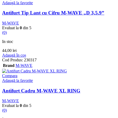
Adaugă la favorite
Antifurt Tip Lant cu Cifru M-WAVE „D 3,5.9”
M-WAVE
Evaluat la
0
din 5
(0)
In stoc
44,00
lei
Adaugă în coș
Cod Produs:
230317
Brand
M-WAVE
Compara
Adaugă la favorite
Antifurt Cadru M-WAVE XL RING
M-WAVE
Evaluat la
0
din 5
(0)