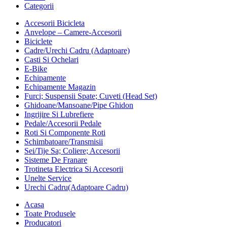
Categorii
Accesorii Bicicleta
Anvelope – Camere-Accesorii
Biciclete
Cadre/Urechi Cadru (Adaptoare)
Casti Si Ochelari
E-Bike
Echipamente
Echipamente Magazin
Furci; Suspensii Spate; Cuveti (Head Set)
Ghidoane/Mansoane/Pipe Ghidon
Ingrijire Si Lubrefiere
Pedale/Accesorii Pedale
Roti Si Componente Roti
Schimbatoare/Transmisii
Sei/Tije Sa; Coliere; Accesorii
Sisteme De Franare
Trotineta Electrica Si Accesorii
Unelte Service
Urechi Cadru(Adaptoare Cadru)
Acasa
Toate Produsele
Producatori