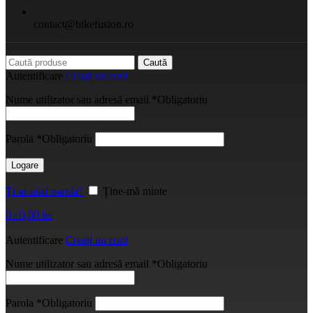
contact@bikefusion.ro
Caută
Autentificare
Creați un cont
Nume utilizator sau adresă email
*
Obligatoriu
Parola
*
Obligatoriu
Logare
Ți-ai uitat parola?
Ține-mă minte
0
/
0,00
lei
Autentificare
Creați un cont
Nume utilizator sau adresă email
*
Obligatoriu
Parola
*
Obligatoriu