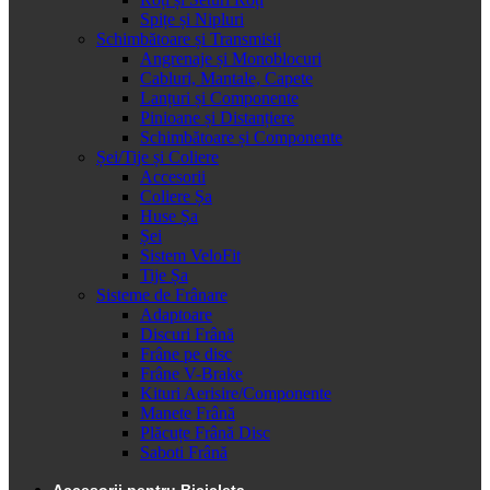
Spițe și Nipluri
Schimbătoare și Transmisii
Angrenaje și Monoblocuri
Cabluri, Mantale, Capete
Lanțuri și Componente
Pinioane și Distanțiere
Schimbătoare și Componente
Șei/Tije și Coliere
Accesorii
Coliere Șa
Huse Șa
Șei
Sistem VeloFit
Tije Șa
Sisteme de Frânare
Adaptoare
Discuri Frână
Frâne pe disc
Frâne V-Brake
Kituri Aerisire/Componente
Manete Frână
Plăcuțe Frână Disc
Saboti Frână
Accesorii pentru Bicicleta