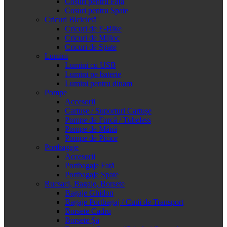
Coșuri pentru Față
Coșuri pentru Spate
Cricuri Bicicletă
Cricuri de E-Bike
Cricuri de Mijloc
Cricuri de Spate
Lumini
Lumini cu USB
Lumini pe baterie
Lumini pentru dinam
Pompe
Accesorii
Cartușe / Suporturi Cartușe
Pompe de Furcă / Tubeless
Pompe de Mână
Pompe de Picior
Portbagaje
Accesorii
Portbagaje Față
Portbagaje Spate
Rucsaci, Bagaje, Borsete
Bagaje Ghidon
Bagaje Portbagaj / Cutii de Transport
Borsete Cadru
Borsete Șa