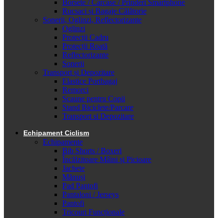
Borsete / Carcase / Prinderi Smartphone
Rucsaci și Bagaje Călătorie
Sonerii, Oglinzi, Reflectorizante
Oglinzi
Protecții Cadru
Protecții Roată
Reflectorizante
Sonerii
Transport și Depozitare
Elastice Portbagaj
Remorci
Scaune pentru Copii
Stand Biciclete/Parcare
Transport si Depozitare
Echipament Ciclism
Echipamente
Bib Shorts / Boxeri
Încălzitoare Mâini și Picioare
Jachete
Mănuși
Pad Pantofi
Pantaloni / Jerseys
Pantofi
Tricouri Funcționale