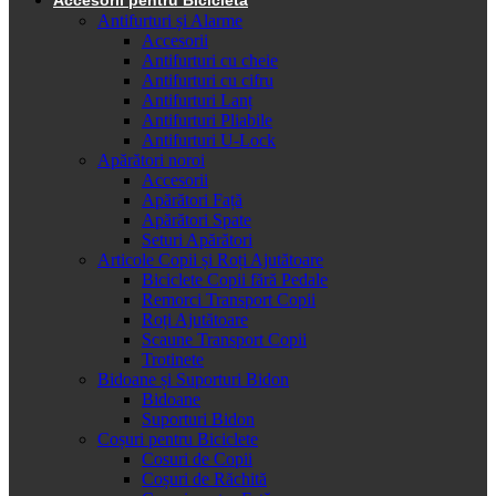
Antifurturi și Alarme
Accesorii
Antifurturi cu cheie
Antifurturi cu cifru
Antifurturi Lanț
Antifurturi Pliabile
Antifurturi U-Lock
Apărători noroi
Accesorii
Apărători Față
Apărători Spate
Seturi Apărători
Articole Copii și Roți Ajutătoare
Biciclete Copii fără Pedale
Remorci Transport Copii
Roți Ajutătoare
Scaune Transport Copii
Trotinete
Bidoane și Suporturi Bidon
Bidoane
Suporturi Bidon
Coșuri pentru Biciclete
Cosuri de Copii
Coșuri de Răchită