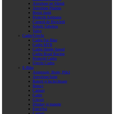
Anvelope pe Sârmă
Anvelope Pliabile
Benzi Jantă
Protecții Antipana
Cameră de Bicicletă
Soluții Tubeless
Valve
Cadre/Urechi
Cadru Fat Bike
Cadru MTB
Cadru Single Speed
Cadru Road Racing
Protecții Cadru
Urechi Cadru
E-Bike
Angrenaje, Brațe, Plăci
Anvelope/Jante
Baterii și încărcătoare
Butuci
Cabluri
Cadre
Cricuri
Display și manete
Furci/Șei
Lanțuri