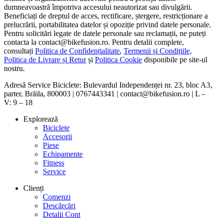
dumneavoastră împotriva accesului neautorizat sau divulgării.
Beneficiați de dreptul de acces, rectificare, ștergere, restricționare a
prelucrării, portabilitatea datelor și opoziție privind datele personale.
Pentru solicitări legate de datele personale sau reclamații, ne puteți
contacta la contact@bikefusion.ro. Pentru detalii complete,
consultați
Politica de Confidențialitate
,
Termenii și Condițiile,
Politica de Livrare și Retur
și
Politica Cookie
disponibile pe site-ul
nostru.
Adresă Service Biciclete: Bulevardul Independenței nr. 23, bloc A3,
parter, Brăila, 800003 | 0767443341 | contact@bikefusion.ro | L –
V: 9 – 18
Explorează
Biciclete
Accesorii
Piese
Echipamente
Fitness
Service
Clienți
Comenzi
Descărcări
Detalii Cont