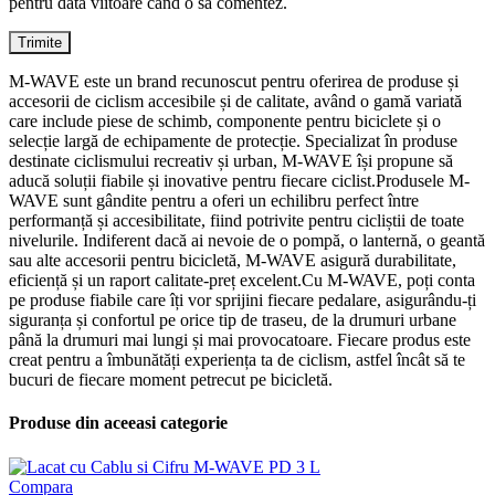
pentru data viitoare când o să comentez.
M-WAVE este un brand recunoscut pentru oferirea de produse și
accesorii de ciclism accesibile și de calitate, având o gamă variată
care include piese de schimb, componente pentru biciclete și o
selecție largă de echipamente de protecție. Specializat în produse
destinate ciclismului recreativ și urban, M-WAVE își propune să
aducă soluții fiabile și inovative pentru fiecare ciclist.Produsele M-
WAVE sunt gândite pentru a oferi un echilibru perfect între
performanță și accesibilitate, fiind potrivite pentru cicliștii de toate
nivelurile. Indiferent dacă ai nevoie de o pompă, o lanternă, o geantă
sau alte accesorii pentru bicicletă, M-WAVE asigură durabilitate,
eficiență și un raport calitate-preț excelent.Cu M-WAVE, poți conta
pe produse fiabile care îți vor sprijini fiecare pedalare, asigurându-ți
siguranța și confortul pe orice tip de traseu, de la drumuri urbane
până la drumuri mai lungi și mai provocatoare. Fiecare produs este
creat pentru a îmbunătăți experiența ta de ciclism, astfel încât să te
bucuri de fiecare moment petrecut pe bicicletă.
Produse din aceeasi categorie
Compara