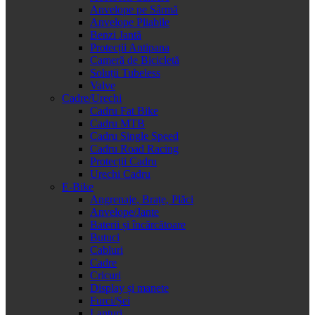
Anvelope pe Sârmă
Anvelope Pliabile
Benzi Jantă
Protecții Antipana
Cameră de Bicicletă
Soluții Tubeless
Valve
Cadre/Urechi
Cadru Fat Bike
Cadru MTB
Cadru Single Speed
Cadru Road Racing
Protecții Cadru
Urechi Cadru
E-Bike
Angrenaje, Brațe, Plăci
Anvelope/Jante
Baterii și încărcătoare
Butuci
Cabluri
Cadre
Cricuri
Display și manete
Furci/Șei
Lanțuri