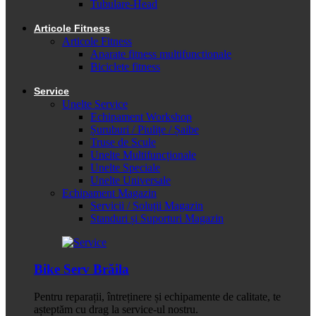
Tubulare-Head
Articole Fitness
Articole Fitness
Aparate fitness multifunctionale
Biciclete fitness
Service
Unelte Service
Echipament Workshop
Șuruburi / Piulițe / Șaibe
Truse de Scule
Unelte Multifuncționale
Unelte Speciale
Unelte Universale
Echipament Magazin
Servicii / Soluții Magazin
Standuri și Suporturi Magazin
Bike Serv Brăila
Pentru reparații, întreținere și echipamente de calitate, te
așteptăm cu drag la service-ul nostru.