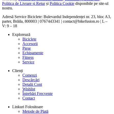
Politica de Livrare și Retur
și
Politica Cookie
disponibile pe site-ul
nostru.
Adresă Service Biciclete: Bulevardul Independenței nr. 23, bloc A3,
parter, Brăila, 800003 | 0767443341 | contact@bikefusion.ro | L –
V: 9 – 18
Explorează
Biciclete
Accesorii
Piese
Echipamente
Fitness
Service
Clienți
Comenzi
Descărcări
Detalii Cont
Wishlist
Întrebări Frecvente
Contact
Linkuri Folositoare
Metode de Plată