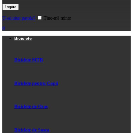
Logare
Ți-ai uitat parola?
Ține-mă minte
0
Biciclete
Biciclete MTB
Biciclete pentru Copii
Biciclete de Oras
Biciclete de Sosea