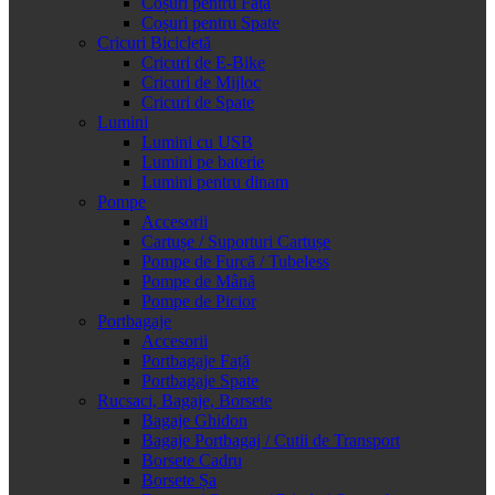
Coșuri pentru Față
Coșuri pentru Spate
Cricuri Bicicletă
Cricuri de E-Bike
Cricuri de Mijloc
Cricuri de Spate
Lumini
Lumini cu USB
Lumini pe baterie
Lumini pentru dinam
Pompe
Accesorii
Cartușe / Suporturi Cartușe
Pompe de Furcă / Tubeless
Pompe de Mână
Pompe de Picior
Portbagaje
Accesorii
Portbagaje Față
Portbagaje Spate
Rucsaci, Bagaje, Borsete
Bagaje Ghidon
Bagaje Portbagaj / Cutii de Transport
Borsete Cadru
Borsete Șa