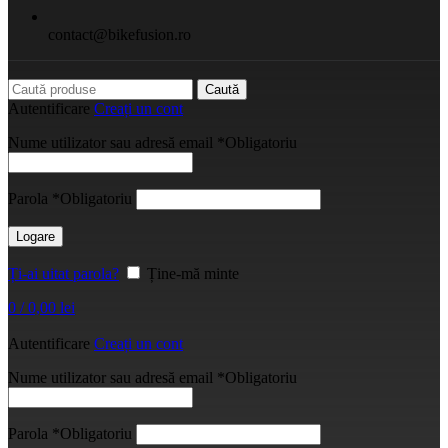
contact@bikefusion.ro
Caută
Autentificare
Creați un cont
Nume utilizator sau adresă email
*
Obligatoriu
Parola
*
Obligatoriu
Logare
Ți-ai uitat parola?
Ține-mă minte
0
/
0,00
lei
Autentificare
Creați un cont
Nume utilizator sau adresă email
*
Obligatoriu
Parola
*
Obligatoriu