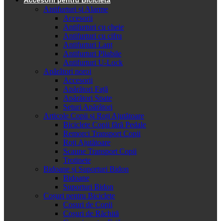
Antifurturi și Alarme
Accesorii
Antifurturi cu cheie
Antifurturi cu cifru
Antifurturi Lanț
Antifurturi Pliabile
Antifurturi U-Lock
Apărători noroi
Accesorii
Apărători Față
Apărători Spate
Seturi Apărători
Articole Copii și Roți Ajutătoare
Biciclete Copii fără Pedale
Remorci Transport Copii
Roți Ajutătoare
Scaune Transport Copii
Trotinete
Bidoane și Suporturi Bidon
Bidoane
Suporturi Bidon
Coșuri pentru Biciclete
Cosuri de Copii
Coșuri de Răchită