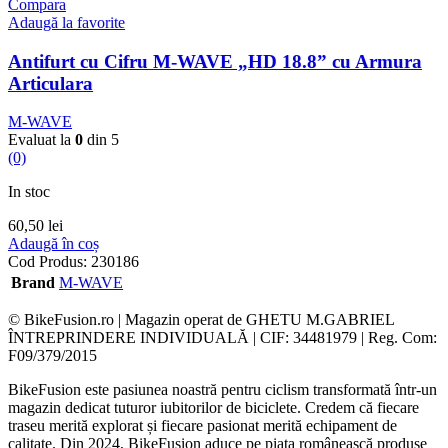
Compara
Adaugă la favorite
Antifurt cu Cifru M-WAVE „HD 18.8” cu Armura
Articulara
M-WAVE
Evaluat la
0
din 5
(0)
In stoc
60,50
lei
Adaugă în coș
Cod Produs:
230186
Brand
M-WAVE
© BikeFusion.ro | Magazin operat de GHETU M.GABRIEL
ÎNTREPRINDERE INDIVIDUALĂ | CIF: 34481979 | Reg. Com:
F09/379/2015
BikeFusion este pasiunea noastră pentru ciclism transformată într-un
magazin dedicat tuturor iubitorilor de biciclete. Credem că fiecare
traseu merită explorat și fiecare pasionat merită echipament de
calitate. Din 2024, BikeFusion aduce pe piața românească produse