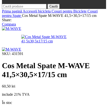
Caută
Prima pagină
Accesorii bicicleta
Cosuri pentru Biciclete
Cosuri
pentru Spate
Cos Metal Spate M-WAVE 41,5×30,5×17/15 cm
Share:
Compara
SKU:
431591
Cos Metal Spate M-WAVE
41,5×30,5×17/15 cm
60,50
lei
include 21% TVA
În stoc