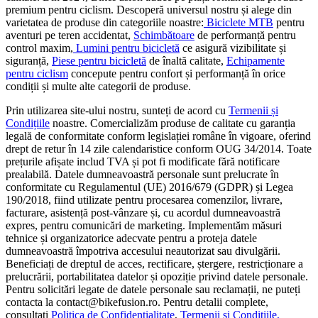
premium pentru ciclism. Descoperă universul nostru și alege din
varietatea de produse din categoriile noastre:
Biciclete MTB
pentru
aventuri pe teren accidentat,
Schimbătoare
de performanță pentru
control maxim,
Lumini pentru bicicletă
ce asigură vizibilitate și
siguranță,
Piese pentru bicicletă
de înaltă calitate,
Echipamente
pentru ciclism
concepute pentru confort și performanță în orice
condiții și multe alte categorii de produse.
Prin utilizarea site-ului nostru, sunteți de acord cu
Termenii și
Condițiile
noastre. Comercializăm produse de calitate cu garanția
legală de conformitate conform legislației române în vigoare, oferind
drept de retur în 14 zile calendaristice conform OUG 34/2014. Toate
prețurile afișate includ TVA și pot fi modificate fără notificare
prealabilă. Datele dumneavoastră personale sunt prelucrate în
conformitate cu Regulamentul (UE) 2016/679 (GDPR) și Legea
190/2018, fiind utilizate pentru procesarea comenzilor, livrare,
facturare, asistență post-vânzare și, cu acordul dumneavoastră
expres, pentru comunicări de marketing. Implementăm măsuri
tehnice și organizatorice adecvate pentru a proteja datele
dumneavoastră împotriva accesului neautorizat sau divulgării.
Beneficiați de dreptul de acces, rectificare, ștergere, restricționare a
prelucrării, portabilitatea datelor și opoziție privind datele personale.
Pentru solicitări legate de datele personale sau reclamații, ne puteți
contacta la contact@bikefusion.ro. Pentru detalii complete,
consultați
Politica de Confidențialitate
,
Termenii și Condițiile,