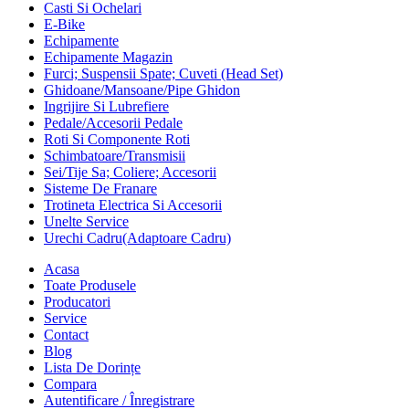
Casti Si Ochelari
E-Bike
Echipamente
Echipamente Magazin
Furci; Suspensii Spate; Cuveti (Head Set)
Ghidoane/Mansoane/Pipe Ghidon
Ingrijire Si Lubrefiere
Pedale/Accesorii Pedale
Roti Si Componente Roti
Schimbatoare/Transmisii
Sei/Tije Sa; Coliere; Accesorii
Sisteme De Franare
Trotineta Electrica Si Accesorii
Unelte Service
Urechi Cadru(Adaptoare Cadru)
Acasa
Toate Produsele
Producatori
Service
Contact
Blog
Lista De Dorințe
Compara
Autentificare / Înregistrare