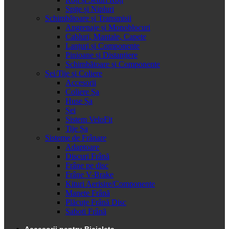
Spițe și Nipluri
Schimbătoare și Transmisii
Angrenaje și Monoblocuri
Cabluri, Mantale, Capete
Lanțuri și Componente
Pinioane și Distanțiere
Schimbătoare și Componente
Șei/Tije și Coliere
Accesorii
Coliere Șa
Huse Șa
Șei
Sistem VeloFit
Tije Șa
Sisteme de Frânare
Adaptoare
Discuri Frână
Frâne pe disc
Frâne V-Brake
Kituri Aerisire/Componente
Manete Frână
Plăcuțe Frână Disc
Saboti Frână
Accesorii pentru Bicicleta