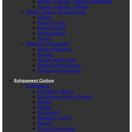
Borsete / Carcase / Prinderi Smartphone
Rucsaci și Bagaje Călătorie
Sonerii, Oglinzi, Reflectorizante
Oglinzi
Protecții Cadru
Protecții Roată
Reflectorizante
Sonerii
Transport și Depozitare
Elastice Portbagaj
Remorci
Scaune pentru Copii
Stand Biciclete/Parcare
Transport si Depozitare
Echipament Ciclism
Echipamente
Bib Shorts / Boxeri
Încălzitoare Mâini și Picioare
Jachete
Mănuși
Pad Pantofi
Pantaloni / Jerseys
Pantofi
Tricouri Funcționale