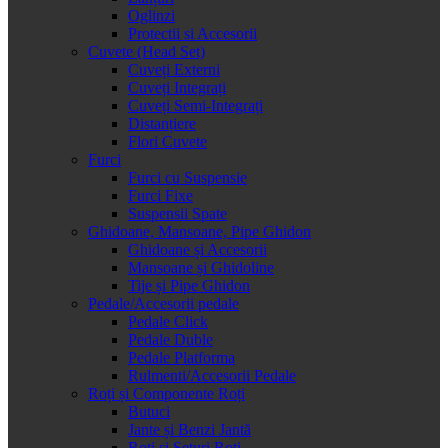
Oglinzi
Protectii si Accesorii
Cuvete (Head Set)
Cuveți Externi
Cuveți Integrați
Cuveți Semi-Integrați
Distanțiere
Flori Cuvete
Furci
Furci cu Suspensie
Furci Fixe
Suspensii Spate
Ghidoane, Mansoane, Pipe Ghidon
Ghidoane și Accesorii
Mansoane și Ghidoline
Tije și Pipe Ghidon
Pedale/Accesorii pedale
Pedale Click
Pedale Duble
Pedale Platforma
Rulmenti/Accesorii Pedale
Roți și Componente Roți
Butuci
Jante și Benzi Jantă
Roți și Seturi Roți