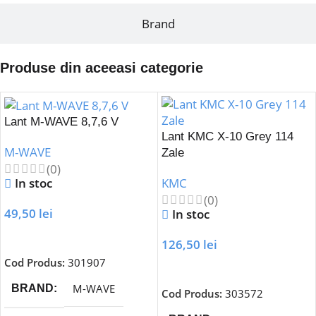
Brand
Produse din aceeasi categorie
Lant M-WAVE 8,7,6 V
Lant KMC X-10 Grey 114
M-WAVE
Zale
(0)
In stoc
KMC
(0)
49,50
lei
In stoc
Adaugă În Coș
126,50
lei
Cod Produs:
301907
Adaugă În Coș
M-WAVE
BRAND
Cod Produs:
303572