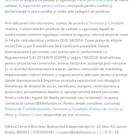
calitate,
Echipamente pentru ciclism
concepute pentru confort și
performanță în orice condiții și multe alte categorii de produse.
Prin utilizarea site-ului nostru, sunteți de acord cu
Termenii și Condițiile
noastre. Comercializăm produse de calitate cu garanția legală de
conformitate conform legislației române în vigoare, oferind drept de retur
în 14 zile calendaristice conform OUG 34/2014. Toate prețurile afișate
includ TVA și pot fi modificate fără notificare prealabilă. Datele
dumneavoastră personale sunt prelucrate în conformitate cu
Regulamentul (UE) 2016/679 (GDPR) și Legea 190/2018, fiind utilizate
pentru procesarea comenzilor, livrare, facturare, asistență post-vânzare
și, cu acordul dumneavoastră expres, pentru comunicări de marketing.
Implementăm măsuri tehnice și organizatorice adecvate pentru a proteja
datele dumneavoastră împotriva accesului neautorizat sau divulgării.
Beneficiați de dreptul de acces, rectificare, ștergere, restricționare a
prelucrării, portabilitatea datelor și opoziție privind datele personale.
Pentru solicitări legate de datele personale sau reclamații, ne puteți
contacta la contact@bikefusion.ro. Pentru detalii complete, consultați
Politica de Confidențialitate
,
Termenii și Condițiile,
Politica de Livrare și
Retur
și
Politica Cookie
disponibile pe site-ul nostru.
Adresă Service Biciclete: Bulevardul Independenței nr. 23, bloc A3, parter,
Brăila, 800003 | 0767443341 | contact@bikefusion.ro | L – V: 9 – 18