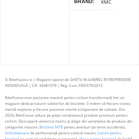
KMC
BRAND
© BikeFusion.ro | Magazin operat de GHETU M.GABRIEL ÎNTREPRINDERE
INDIVIDUALĂ | CIF: 34481979 | Reg. Com: F09/379/2015
BikeFusion este pasiunea noastră pentru ciclism transformată într-un
magazin dedicat tuturor iubitorilor de biciclete. Credem că fiecare traseu
merită explorat și fiecare pasionat merită echipament de calitate. Din
2024, BikeFusion aduce pe piața românească produse premium pentru
ciclism. Descoperă universul nostru și alege din varietatea de produse din
categoriile noastre:
Biciclete MTB
pentru aventuri pe teren accidentat,
Schimbătoare
de performanță pentru control maxim,
Lumini pentru
bicicletă
ce asigură vizibilitate și siguranță,
Piese pentru bicicletă
de înaltă