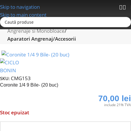
Skip to navigation
Skip to main content
Prima pagină
Schimbatoare/Transmisii
Angrenaje si Monobloace
Aparatori Angrenaj/Accesorii
CMG153
SKU:
Coronite 1/4 9 Bile- (20 buc)
70,00
lei
include 21% TVA
Stoc epuizat