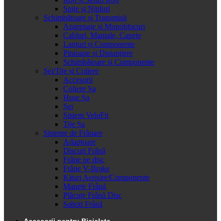
Spițe și Nipluri
Schimbătoare și Transmisii
Angrenaje și Monoblocuri
Cabluri, Mantale, Capete
Lanțuri și Componente
Pinioane și Distanțiere
Schimbătoare și Componente
Șei/Tije și Coliere
Accesorii
Coliere Șa
Huse Șa
Șei
Sistem VeloFit
Tije Șa
Sisteme de Frânare
Adaptoare
Discuri Frână
Frâne pe disc
Frâne V-Brake
Kituri Aerisire/Componente
Manete Frână
Plăcuțe Frână Disc
Saboti Frână
Accesorii pentru Bicicleta