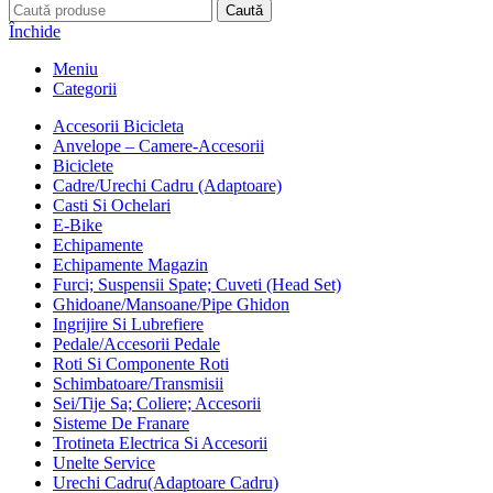
Caută
Închide
Meniu
Categorii
Accesorii Bicicleta
Anvelope – Camere-Accesorii
Biciclete
Cadre/Urechi Cadru (Adaptoare)
Casti Si Ochelari
E-Bike
Echipamente
Echipamente Magazin
Furci; Suspensii Spate; Cuveti (Head Set)
Ghidoane/Mansoane/Pipe Ghidon
Ingrijire Si Lubrefiere
Pedale/Accesorii Pedale
Roti Si Componente Roti
Schimbatoare/Transmisii
Sei/Tije Sa; Coliere; Accesorii
Sisteme De Franare
Trotineta Electrica Si Accesorii
Unelte Service
Urechi Cadru(Adaptoare Cadru)