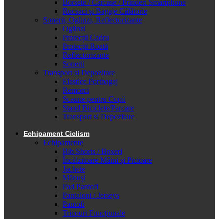
Borsete / Carcase / Prinderi Smartphone
Rucsaci și Bagaje Călătorie
Sonerii, Oglinzi, Reflectorizante
Oglinzi
Protecții Cadru
Protecții Roată
Reflectorizante
Sonerii
Transport și Depozitare
Elastice Portbagaj
Remorci
Scaune pentru Copii
Stand Biciclete/Parcare
Transport si Depozitare
Echipament Ciclism
Echipamente
Bib Shorts / Boxeri
Încălzitoare Mâini și Picioare
Jachete
Mănuși
Pad Pantofi
Pantaloni / Jerseys
Pantofi
Tricouri Funcționale