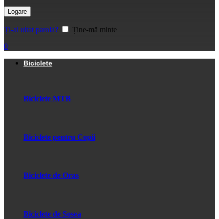
Logare
Ți-ai uitat parola?
Ține-mă minte
0
Biciclete
Biciclete MTB
Biciclete pentru Copii
Biciclete de Oras
Biciclete de Sosea