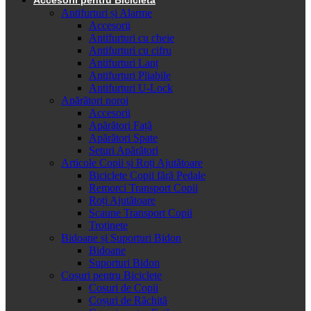
Antifurturi și Alarme
Accesorii
Antifurturi cu cheie
Antifurturi cu cifru
Antifurturi Lanț
Antifurturi Pliabile
Antifurturi U-Lock
Apărători noroi
Accesorii
Apărători Față
Apărători Spate
Seturi Apărători
Articole Copii și Roți Ajutătoare
Biciclete Copii fără Pedale
Remorci Transport Copii
Roți Ajutătoare
Scaune Transport Copii
Trotinete
Bidoane și Suporturi Bidon
Bidoane
Suporturi Bidon
Coșuri pentru Biciclete
Cosuri de Copii
Coșuri de Răchită