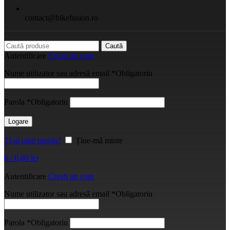
contact@bikefusion.ro
Caută
Autentificare
Creați un cont
Nume utilizator sau adresă email
*
Obligatoriu
Parola
*
Obligatoriu
Logare
Ți-ai uitat parola?
Ține-mă minte
0
/
0,00
lei
Autentificare
Creați un cont
Nume utilizator sau adresă email
*
Obligatoriu
Parola
*
Obligatoriu