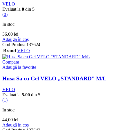
VELO
Evaluat la
0
din 5
(0)
In stoc
36,00
lei
Adaugă în coș
Cod Produs:
137624
Brand
VELO
Compara
Adaugă la favorite
Husa Sa cu Gel VELO „STANDARD” M/L
VELO
Evaluat la
5.00
din 5
(1)
In stoc
44,00
lei
Adaugă în coș