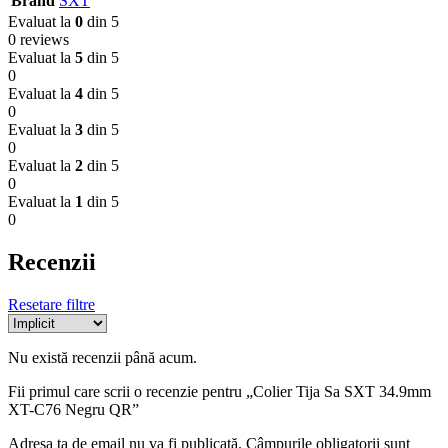
Brand
SXT
Evaluat la
0
din 5
0 reviews
Evaluat la
5
din 5
0
Evaluat la
4
din 5
0
Evaluat la
3
din 5
0
Evaluat la
2
din 5
0
Evaluat la
1
din 5
0
Recenzii
Resetare filtre
Nu există recenzii până acum.
Fii primul care scrii o recenzie pentru „Colier Tija Sa SXT 34.9mm
XT-C76 Negru QR”
Adresa ta de email nu va fi publicată.
Câmpurile obligatorii sunt