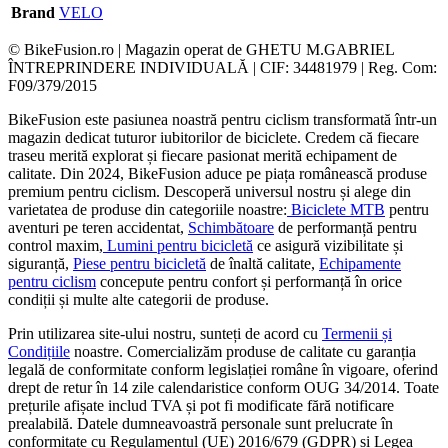
Brand
VELO
© BikeFusion.ro | Magazin operat de GHETU M.GABRIEL
ÎNTREPRINDERE INDIVIDUALĂ | CIF: 34481979 | Reg. Com:
F09/379/2015
BikeFusion este pasiunea noastră pentru ciclism transformată într-un
magazin dedicat tuturor iubitorilor de biciclete. Credem că fiecare
traseu merită explorat și fiecare pasionat merită echipament de
calitate. Din 2024, BikeFusion aduce pe piața românească produse
premium pentru ciclism. Descoperă universul nostru și alege din
varietatea de produse din categoriile noastre:
Biciclete MTB
pentru
aventuri pe teren accidentat,
Schimbătoare
de performanță pentru
control maxim,
Lumini pentru bicicletă
ce asigură vizibilitate și
siguranță,
Piese pentru bicicletă
de înaltă calitate,
Echipamente
pentru ciclism
concepute pentru confort și performanță în orice
condiții și multe alte categorii de produse.
Prin utilizarea site-ului nostru, sunteți de acord cu
Termenii și
Condițiile
noastre. Comercializăm produse de calitate cu garanția
legală de conformitate conform legislației române în vigoare, oferind
drept de retur în 14 zile calendaristice conform OUG 34/2014. Toate
prețurile afișate includ TVA și pot fi modificate fără notificare
prealabilă. Datele dumneavoastră personale sunt prelucrate în
conformitate cu Regulamentul (UE) 2016/679 (GDPR) și Legea