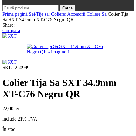
Caută
Prima pagină
Sei/Tije sa; Coliere; Accesorii
Coliere Sa
Colier Tija
Sa SXT 34.9mm XT-C76 Negru QR
Share:
Compara
SKU:
250999
Colier Tija Sa SXT 34.9mm
XT-C76 Negru QR
22,00
lei
include 21% TVA
În stoc