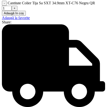
Cantitate Colier Tija Sa SXT 34.9mm XT-C76 Negru QR
Adaugă în coș
Adaugă la favorite
Share: