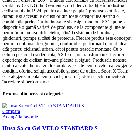
GmbH & Co. KG din Germania, un lider cu tradiție în industria
ciclismului din 1924, pentru a aduce pe piață produse certificate,
durabile și accesibile cicliștilor din toate categoriile.Oferind o
combinație perfectă între inovație și design modern, SXT pune la
dispoziție o gamă variată de produse, de la componente și unelte
pentru întreținerea bicicletelor, până la sisteme de iluminat,
ghidonuri, pompe și căști de protecție. Fiecare produs este conceput
pentru a îmbunătăți siguranța, confortul și performanța, fiind ideal
atât pentru ciclismul urban, cât și pentru traseele montane.Cu o
echipă pasionată și dedicată, SXT susține transformarea fiecărei
experiențe de ciclism într-una plăcută și sigură. Produsele noastre
sunt realizate din materiale durabile, testate pentru cele mai exigente
condiții, oferind soluții accesibile și ușor de utilizat. Sport X Team
este alegerea ideală pentru cicliștii care își doresc echipamente de
încredere și performante.
Produse din aceeasi categorie
Compara
Adaugă la favorite
Husa Sa cu Gel VELO STANDARD S