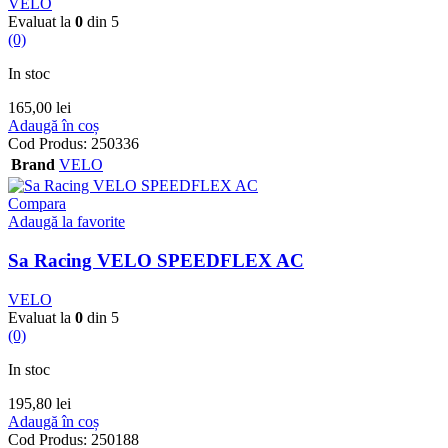
VELO
Evaluat la
0
din 5
(0)
In stoc
165,00
lei
Adaugă în coș
Cod Produs:
250336
Brand
VELO
Compara
Adaugă la favorite
Sa Racing VELO SPEEDFLEX AC
VELO
Evaluat la
0
din 5
(0)
In stoc
195,80
lei
Adaugă în coș
Cod Produs:
250188