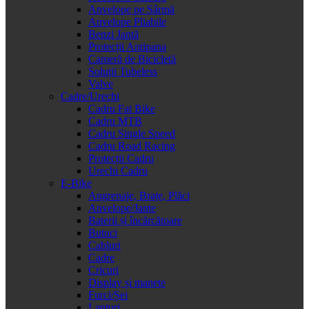
Anvelope pe Sârmă
Anvelope Pliabile
Benzi Jantă
Protecții Antipana
Cameră de Bicicletă
Soluții Tubeless
Valve
Cadre/Urechi
Cadru Fat Bike
Cadru MTB
Cadru Single Speed
Cadru Road Racing
Protecții Cadru
Urechi Cadru
E-Bike
Angrenaje, Brațe, Plăci
Anvelope/Jante
Baterii și încărcătoare
Butuci
Cabluri
Cadre
Cricuri
Display și manete
Furci/Șei
Lanțuri