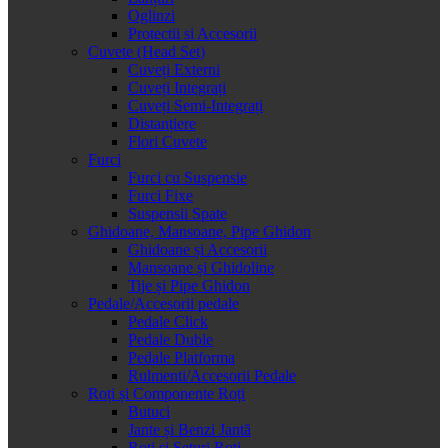
Oglinzi
Protectii si Accesorii
Cuvete (Head Set)
Cuveți Externi
Cuveți Integrați
Cuveți Semi-Integrați
Distanțiere
Flori Cuvete
Furci
Furci cu Suspensie
Furci Fixe
Suspensii Spate
Ghidoane, Mansoane, Pipe Ghidon
Ghidoane și Accesorii
Mansoane și Ghidoline
Tije și Pipe Ghidon
Pedale/Accesorii pedale
Pedale Click
Pedale Duble
Pedale Platforma
Rulmenti/Accesorii Pedale
Roți și Componente Roți
Butuci
Jante și Benzi Jantă
Roți și Seturi Roți