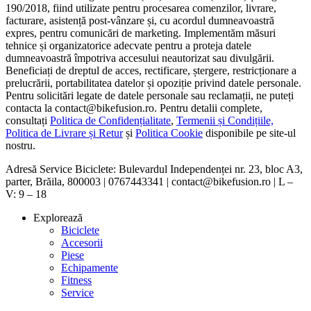
190/2018, fiind utilizate pentru procesarea comenzilor, livrare,
facturare, asistență post-vânzare și, cu acordul dumneavoastră
expres, pentru comunicări de marketing. Implementăm măsuri
tehnice și organizatorice adecvate pentru a proteja datele
dumneavoastră împotriva accesului neautorizat sau divulgării.
Beneficiați de dreptul de acces, rectificare, ștergere, restricționare a
prelucrării, portabilitatea datelor și opoziție privind datele personale.
Pentru solicitări legate de datele personale sau reclamații, ne puteți
contacta la contact@bikefusion.ro. Pentru detalii complete,
consultați
Politica de Confidențialitate
,
Termenii și Condițiile,
Politica de Livrare și Retur
și
Politica Cookie
disponibile pe site-ul
nostru.
Adresă Service Biciclete: Bulevardul Independenței nr. 23, bloc A3,
parter, Brăila, 800003 | 0767443341 | contact@bikefusion.ro | L –
V: 9 – 18
Explorează
Biciclete
Accesorii
Piese
Echipamente
Fitness
Service