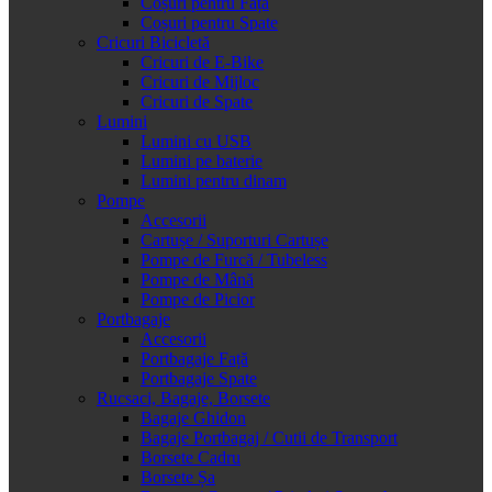
Coșuri pentru Față
Coșuri pentru Spate
Cricuri Bicicletă
Cricuri de E-Bike
Cricuri de Mijloc
Cricuri de Spate
Lumini
Lumini cu USB
Lumini pe baterie
Lumini pentru dinam
Pompe
Accesorii
Cartușe / Suporturi Cartușe
Pompe de Furcă / Tubeless
Pompe de Mână
Pompe de Picior
Portbagaje
Accesorii
Portbagaje Față
Portbagaje Spate
Rucsaci, Bagaje, Borsete
Bagaje Ghidon
Bagaje Portbagaj / Cutii de Transport
Borsete Cadru
Borsete Șa