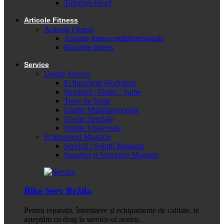
Tubulare-Head
Articole Fitness
Articole Fitness
Aparate fitness multifunctionale
Biciclete fitness
Service
Unelte Service
Echipament Workshop
Șuruburi / Piulițe / Șaibe
Truse de Scule
Unelte Multifuncționale
Unelte Speciale
Unelte Universale
Echipament Magazin
Servicii / Soluții Magazin
Standuri și Suporturi Magazin
Bike Serv Brăila
Pentru reparații, întreținere și echipamente de calitate, te
așteptăm cu drag la service-ul nostru.