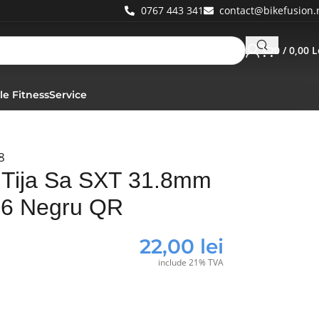
0767 443 341
contact@bikefusion.
0
/
0,00
L
le Fitness
Service
8
r Tija Sa SXT 31.8mm
6 Negru QR
22,00
lei
include 21% TVA