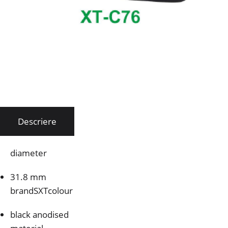
Descriere
diameter
31.8 mm
brandSXTcolour
black anodised