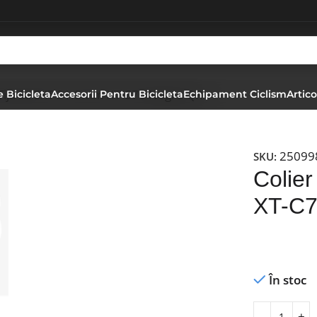
 Tija Sa SXT 31.8mm XT-C76 Negru QR
 Bicicleta
Accesorii Pentru Bicicleta
Echipament Ciclism
Artico
25099
SKU:
Colie
XT-C7
În stoc