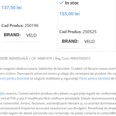
In stoc
137,50
lei
155,00
lei
Adaugă În Coș
Adaugă În Coș
Cod Produs:
250196
Cod Produs:
250525
VELO
BRAND
VELO
BRAND
DERE INDIVIDUALĂ | CIF: 34481979 | Reg. Com: F09/379/2015
 magazin dedicat tuturor iubitorilor de biciclete. Credem că fiecare traseu merit
 ciclism. Descoperă universul nostru și alege din varietatea de produse din cat
ini pentru bicicletă
ce asigură vizibilitate și siguranță,
Piese pentru bicicletă
de î
iile
noastre. Comercializăm produse de calitate cu garanția legală de conformitat
 includ TVA și pot fi modificate fără notificare prealabilă. Datele dumneavoastr
ea comenzilor, livrare, facturare, asistență post-vânzare și, cu acordul dumne
neavoastră împotriva accesului neautorizat sau divulgării. Beneficiați de dreptul 
olicitări legate de datele personale sau reclamații, ne puteți contacta la contact@b