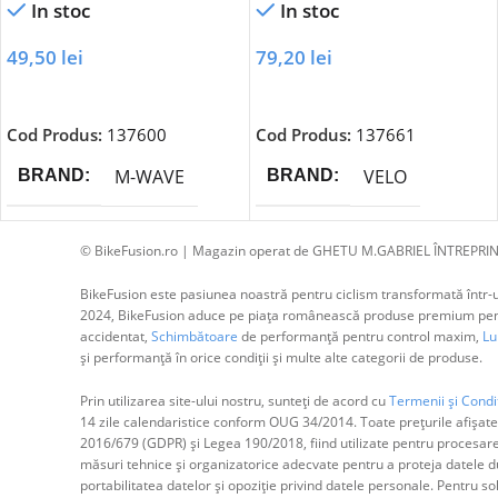
In stoc
In stoc
49,50
lei
79,20
lei
Adaugă În Coș
Adaugă În Coș
Cod Produs:
137600
Cod Produs:
137661
M-WAVE
VELO
BRAND
BRAND
© BikeFusion.ro | Magazin operat de GHETU M.GABRIEL ÎNTREPRIN
BikeFusion este pasiunea noastră pentru ciclism transformată într-un
2024, BikeFusion aduce pe piața românească produse premium pentru
accidentat,
Schimbătoare
de performanță pentru control maxim,
Lum
și performanță în orice condiții și multe alte categorii de produse.
Prin utilizarea site-ului nostru, sunteți de acord cu
Termenii și Condiț
14 zile calendaristice conform OUG 34/2014. Toate prețurile afișate
2016/679 (GDPR) și Legea 190/2018, fiind utilizate pentru procesar
măsuri tehnice și organizatorice adecvate pentru a proteja datele dum
portabilitatea datelor și opoziție privind datele personale. Pentru s