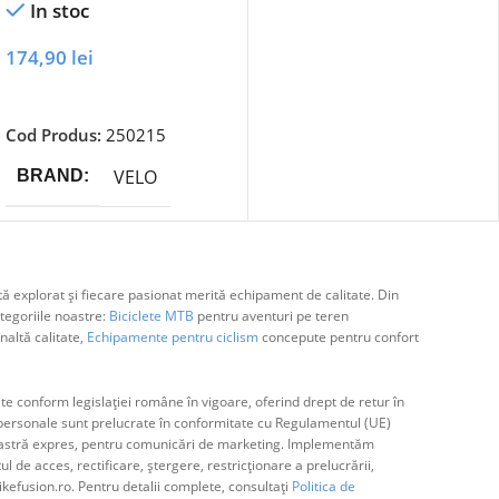
In stoc
174,90
lei
Adaugă În Coș
Cod Produs:
250215
VELO
BRAND
ă explorat și fiecare pasionat merită echipament de calitate. Din
egoriile noastre:
Biciclete MTB
pentru aventuri pe teren
naltă calitate,
Echipamente pentru ciclism
concepute pentru confort
e conform legislației române în vigoare, oferind drept de retur în
ă personale sunt prelucrate în conformitate cu Regulamentul (UE)
avoastră expres, pentru comunicări de marketing. Implementăm
de acces, rectificare, ștergere, restricționare a prelucrării,
ikefusion.ro. Pentru detalii complete, consultați
Politica de