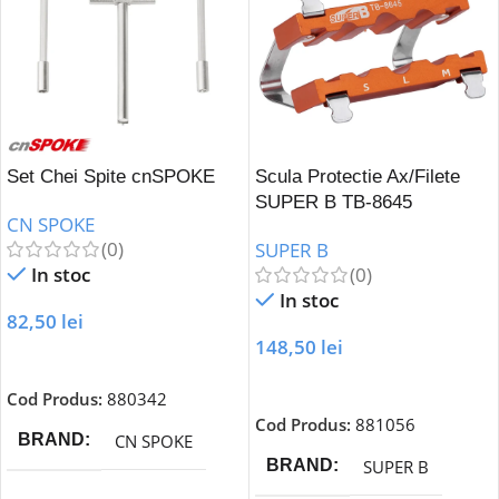
Set Chei Spite cnSPOKE
Scula Protectie Ax/Filete
SUPER B TB-8645
CN SPOKE
(0)
SUPER B
In stoc
(0)
In stoc
82,50
lei
148,50
lei
Adaugă În Coș
Adaugă În Coș
Cod Produs:
880342
Cod Produs:
881056
CN SPOKE
BRAND
SUPER B
BRAND