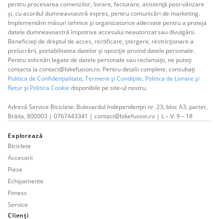
pentru procesarea comenzilor, livrare, facturare, asistență post-vânzare
și, cu acordul dumneavoastră expres, pentru comunicări de marketing.
Implementăm măsuri tehnice și organizatorice adecvate pentru a proteja
datele dumneavoastră împotriva accesului neautorizat sau divulgării.
Beneficiați de dreptul de acces, rectificare, ștergere, restricționare a
prelucrării, portabilitatea datelor și opoziție privind datele personale.
Pentru solicitări legate de datele personale sau reclamații, ne puteți
contacta la contact@bikefusion.ro. Pentru detalii complete, consultați
Politica de Confidențialitate
,
Termenii și Condițiile,
Politica de Livrare și
Retur
și
Politica Cookie
disponibile pe site-ul nostru.
Adresă Service Biciclete: Bulevardul Independenței nr. 23, bloc A3, parter,
Brăila, 800003 | 0767443341 | contact@bikefusion.ro | L – V: 9 – 18
Explorează
Biciclete
Accesorii
Piese
Echipamente
Fitness
Service
Clienți