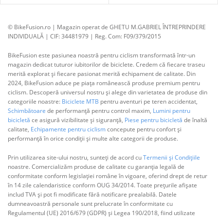
© BikeFusion.ro | Magazin operat de GHETU M.GABRIEL ÎNTREPRINDERE
INDIVIDUALĂ | CIF: 34481979 | Reg. Com: F09/379/2015
BikeFusion este pasiunea noastră pentru ciclism transformată într-un
magazin dedicat tuturor iubitorilor de biciclete. Credem că fiecare traseu
merită explorat și fiecare pasionat merită echipament de calitate. Din
2024, BikeFusion aduce pe piața românească produse premium pentru
ciclism. Descoperă universul nostru și alege din varietatea de produse din
categoriile noastre:
Biciclete MTB
pentru aventuri pe teren accidentat,
Schimbătoare
de performanță pentru control maxim,
Lumini pentru
bicicletă
ce asigură vizibilitate și siguranță,
Piese pentru bicicletă
de înaltă
calitate,
Echipamente pentru ciclism
concepute pentru confort și
performanță în orice condiții și multe alte categorii de produse.
Prin utilizarea site-ului nostru, sunteți de acord cu
Termenii și Condițiile
noastre. Comercializăm produse de calitate cu garanția legală de
conformitate conform legislației române în vigoare, oferind drept de retur
în 14 zile calendaristice conform OUG 34/2014. Toate prețurile afișate
includ TVA și pot fi modificate fără notificare prealabilă. Datele
dumneavoastră personale sunt prelucrate în conformitate cu
Regulamentul (UE) 2016/679 (GDPR) și Legea 190/2018, fiind utilizate