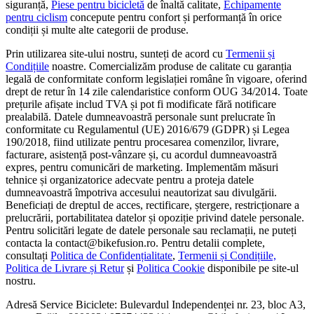
siguranță,
Piese pentru bicicletă
de înaltă calitate,
Echipamente
pentru ciclism
concepute pentru confort și performanță în orice
condiții și multe alte categorii de produse.
Prin utilizarea site-ului nostru, sunteți de acord cu
Termenii și
Condițiile
noastre. Comercializăm produse de calitate cu garanția
legală de conformitate conform legislației române în vigoare, oferind
drept de retur în 14 zile calendaristice conform OUG 34/2014. Toate
prețurile afișate includ TVA și pot fi modificate fără notificare
prealabilă. Datele dumneavoastră personale sunt prelucrate în
conformitate cu Regulamentul (UE) 2016/679 (GDPR) și Legea
190/2018, fiind utilizate pentru procesarea comenzilor, livrare,
facturare, asistență post-vânzare și, cu acordul dumneavoastră
expres, pentru comunicări de marketing. Implementăm măsuri
tehnice și organizatorice adecvate pentru a proteja datele
dumneavoastră împotriva accesului neautorizat sau divulgării.
Beneficiați de dreptul de acces, rectificare, ștergere, restricționare a
prelucrării, portabilitatea datelor și opoziție privind datele personale.
Pentru solicitări legate de datele personale sau reclamații, ne puteți
contacta la contact@bikefusion.ro. Pentru detalii complete,
consultați
Politica de Confidențialitate
,
Termenii și Condițiile,
Politica de Livrare și Retur
și
Politica Cookie
disponibile pe site-ul
nostru.
Adresă Service Biciclete: Bulevardul Independenței nr. 23, bloc A3,