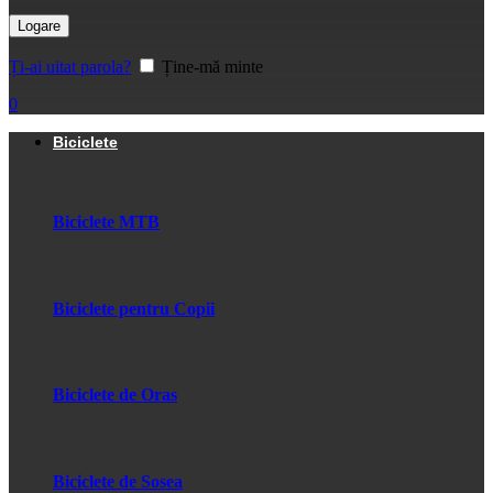
Logare
Ți-ai uitat parola?
Ține-mă minte
0
Biciclete
Biciclete MTB
Biciclete pentru Copii
Biciclete de Oras
Biciclete de Sosea