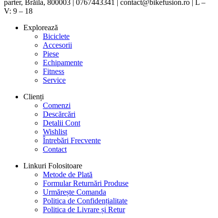
parter, Brăila, 800003 | 0767443341 | contact@bikefusion.ro | L –
V: 9 – 18
Explorează
Biciclete
Accesorii
Piese
Echipamente
Fitness
Service
Clienți
Comenzi
Descărcări
Detalii Cont
Wishlist
Întrebări Frecvente
Contact
Linkuri Folositoare
Metode de Plată
Formular Returnări Produse
Urmărește Comanda
Politica de Confidențialitate
Politica de Livrare și Retur