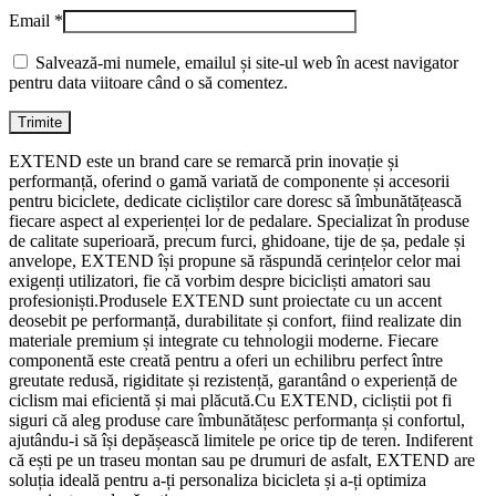
Email
*
Salvează-mi numele, emailul și site-ul web în acest navigator
pentru data viitoare când o să comentez.
EXTEND este un brand care se remarcă prin inovație și
performanță, oferind o gamă variată de componente și accesorii
pentru biciclete, dedicate cicliștilor care doresc să îmbunătățească
fiecare aspect al experienței lor de pedalare. Specializat în produse
de calitate superioară, precum furci, ghidoane, tije de șa, pedale și
anvelope, EXTEND își propune să răspundă cerințelor celor mai
exigenți utilizatori, fie că vorbim despre bicicliști amatori sau
profesioniști.Produsele EXTEND sunt proiectate cu un accent
deosebit pe performanță, durabilitate și confort, fiind realizate din
materiale premium și integrate cu tehnologii moderne. Fiecare
componentă este creată pentru a oferi un echilibru perfect între
greutate redusă, rigiditate și rezistență, garantând o experiență de
ciclism mai eficientă și mai plăcută.Cu EXTEND, cicliștii pot fi
siguri că aleg produse care îmbunătățesc performanța și confortul,
ajutându-i să își depășească limitele pe orice tip de teren. Indiferent
că ești pe un traseu montan sau pe drumuri de asfalt, EXTEND are
soluția ideală pentru a-ți personaliza bicicleta și a-ți optimiza