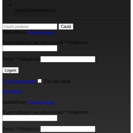
contact@bikefusion.ro
Caută
Autentificare
Creați un cont
Nume utilizator sau adresă email
*
Obligatoriu
Parola
*
Obligatoriu
Logare
Ți-ai uitat parola?
Ține-mă minte
0
/
0,00
lei
Autentificare
Creați un cont
Nume utilizator sau adresă email
*
Obligatoriu
Parola
*
Obligatoriu