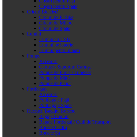
Coșuri pentru Față
Coșuri pentru Spate
Cricuri Bicicletă
Cricuri de E-Bike
Cricuri de Mijloc
Cricuri de Spate
Lumini
Lumini cu USB
Lumini pe baterie
Lumini pentru dinam
Pompe
Accesorii
Cartușe / Suporturi Cartușe
Pompe de Furcă / Tubeless
Pompe de Mână
Pompe de Picior
Portbagaje
Accesorii
Portbagaje Față
Portbagaje Spate
Rucsaci, Bagaje, Borsete
Bagaje Ghidon
Bagaje Portbagaj / Cutii de Transport
Borsete Cadru
Borsete Șa