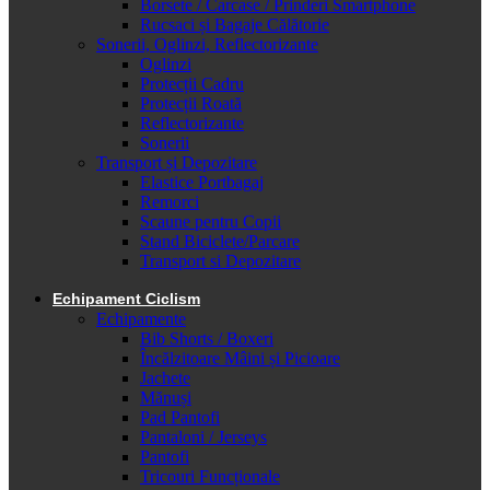
Borsete / Carcase / Prinderi Smartphone
Rucsaci și Bagaje Călătorie
Sonerii, Oglinzi, Reflectorizante
Oglinzi
Protecții Cadru
Protecții Roată
Reflectorizante
Sonerii
Transport și Depozitare
Elastice Portbagaj
Remorci
Scaune pentru Copii
Stand Biciclete/Parcare
Transport si Depozitare
Echipament Ciclism
Echipamente
Bib Shorts / Boxeri
Încălzitoare Mâini și Picioare
Jachete
Mănuși
Pad Pantofi
Pantaloni / Jerseys
Pantofi
Tricouri Funcționale