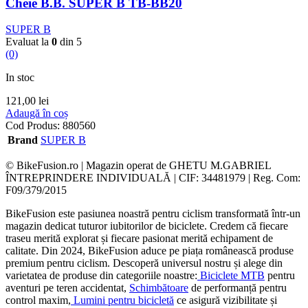
Cheie B.B. SUPER B TB-BB20
SUPER B
Evaluat la
0
din 5
(0)
In stoc
121,00
lei
Adaugă în coș
Cod Produs:
880560
Brand
SUPER B
© BikeFusion.ro | Magazin operat de GHETU M.GABRIEL
ÎNTREPRINDERE INDIVIDUALĂ | CIF: 34481979 | Reg. Com:
F09/379/2015
BikeFusion este pasiunea noastră pentru ciclism transformată într-un
magazin dedicat tuturor iubitorilor de biciclete. Credem că fiecare
traseu merită explorat și fiecare pasionat merită echipament de
calitate. Din 2024, BikeFusion aduce pe piața românească produse
premium pentru ciclism. Descoperă universul nostru și alege din
varietatea de produse din categoriile noastre:
Biciclete MTB
pentru
aventuri pe teren accidentat,
Schimbătoare
de performanță pentru
control maxim,
Lumini pentru bicicletă
ce asigură vizibilitate și