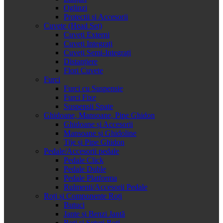
Oglinzi
Protectii si Accesorii
Cuvete (Head Set)
Cuveți Externi
Cuveți Integrați
Cuveți Semi-Integrați
Distanțiere
Flori Cuvete
Furci
Furci cu Suspensie
Furci Fixe
Suspensii Spate
Ghidoane, Mansoane, Pipe Ghidon
Ghidoane și Accesorii
Mansoane și Ghidoline
Tije și Pipe Ghidon
Pedale/Accesorii pedale
Pedale Click
Pedale Duble
Pedale Platforma
Rulmenti/Accesorii Pedale
Roți și Componente Roți
Butuci
Jante și Benzi Jantă
Roți și Seturi Roți