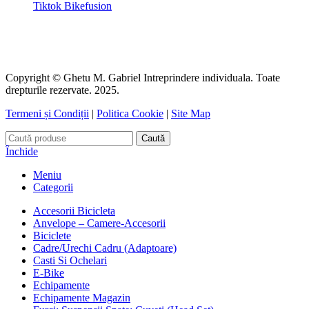
Tiktok Bikefusion
Copyright © Ghetu M. Gabriel Intreprindere individuala. Toate
drepturile rezervate. 2025.
Termeni și Condiții
|
Politica Cookie
|
Site Map
Caută
Închide
Meniu
Categorii
Accesorii Bicicleta
Anvelope – Camere-Accesorii
Biciclete
Cadre/Urechi Cadru (Adaptoare)
Casti Si Ochelari
E-Bike
Echipamente
Echipamente Magazin