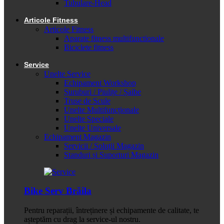
Tubulare-Head
Articole Fitness
Articole Fitness
Aparate fitness multifunctionale
Biciclete fitness
Service
Unelte Service
Echipament Workshop
Șuruburi / Piulițe / Șaibe
Truse de Scule
Unelte Multifuncționale
Unelte Speciale
Unelte Universale
Echipament Magazin
Servicii / Soluții Magazin
Standuri și Suporturi Magazin
Bike Serv Brăila
Pentru reparații, întreținere și echipamente de calitate, te
așteptăm cu drag la service-ul nostru.