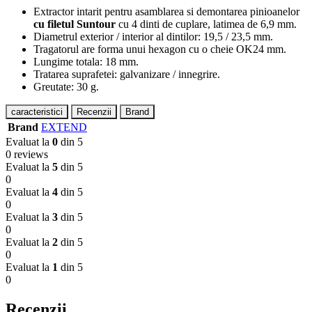
Extractor intarit pentru asamblarea si demontarea pinioanelor
cu filetul Suntour
cu 4 dinti de cuplare, latimea de 6,9 mm.
Diametrul exterior / interior al dintilor: 19,5 / 23,5 mm.
Tragatorul are forma unui hexagon cu o cheie OK24 mm.
Lungime totala: 18 mm.
Tratarea suprafetei: galvanizare / innegrire.
Greutate: 30 g.
caracteristici
Recenzii
Brand
Brand
EXTEND
Evaluat la
0
din 5
0 reviews
Evaluat la
5
din 5
0
Evaluat la
4
din 5
0
Evaluat la
3
din 5
0
Evaluat la
2
din 5
0
Evaluat la
1
din 5
0
Recenzii