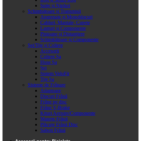
Spițe și Nipluri
Schimbătoare și Transmisii
Angrenaje și Monoblocuri
Cabluri, Mantale, Capete
Lanțuri și Componente
Pinioane și Distanțiere
Schimbătoare și Componente
Șei/Tije și Coliere
Accesorii
Coliere Șa
Huse Șa
Șei
Sistem VeloFit
Tije Șa
Sisteme de Frânare
Adaptoare
Discuri Frână
Frâne pe disc
Frâne V-Brake
Kituri Aerisire/Componente
Manete Frână
Plăcuțe Frână Disc
Saboti Frână
Accesorii pentru Bicicleta