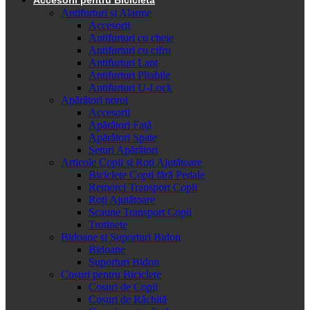
Antifurturi și Alarme
Accesorii
Antifurturi cu cheie
Antifurturi cu cifru
Antifurturi Lanț
Antifurturi Pliabile
Antifurturi U-Lock
Apărători noroi
Accesorii
Apărători Față
Apărători Spate
Seturi Apărători
Articole Copii și Roți Ajutătoare
Biciclete Copii fără Pedale
Remorci Transport Copii
Roți Ajutătoare
Scaune Transport Copii
Trotinete
Bidoane și Suporturi Bidon
Bidoane
Suporturi Bidon
Coșuri pentru Biciclete
Cosuri de Copii
Coșuri de Răchită