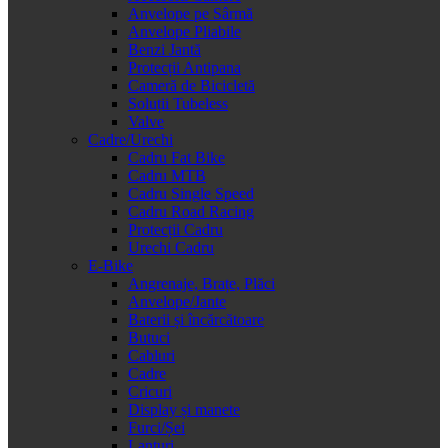
Anvelope pe Sârmă
Anvelope Pliabile
Benzi Jantă
Protecții Antipana
Cameră de Bicicletă
Soluții Tubeless
Valve
Cadre/Urechi
Cadru Fat Bike
Cadru MTB
Cadru Single Speed
Cadru Road Racing
Protecții Cadru
Urechi Cadru
E-Bike
Angrenaje, Brațe, Plăci
Anvelope/Jante
Baterii și încărcătoare
Butuci
Cabluri
Cadre
Cricuri
Display și manete
Furci/Șei
Lanțuri